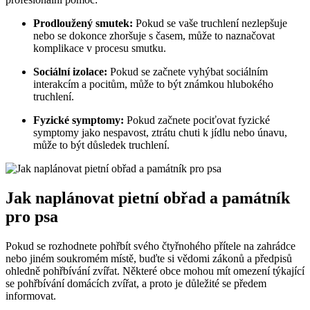
Prodloužený smutek:
Pokud se vaše truchlení nezlepšuje
nebo se dokonce zhoršuje s časem, může to naznačovat
komplikace v procesu smutku.
Sociální izolace:
Pokud se začnete vyhýbat sociálním
interakcím a pocitům, může to být známkou hlubokého
truchlení.
Fyzické symptomy:
Pokud začnete pociťovat fyzické
symptomy jako nespavost, ztrátu chuti k jídlu nebo únavu,
může to být důsledek truchlení.
Jak naplánovat pietní obřad a památník
pro psa
Pokud se rozhodnete pohřbít svého čtyřnohého přítele na zahrádce
nebo jiném soukromém místě, buďte si vědomi zákonů a předpisů
ohledně pohřbívání zvířat. Některé obce mohou mít omezení týkající
se pohřbívání domácích zvířat, a proto je důležité se předem
informovat.