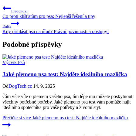
Předchozí
Co proti klíšťatům pro psa: Nejlepší řešení a tipy
Další
Kdy přihlásit psa na úřad? Právní povinnosti a postupy!
Podobné příspěvky
Výcvik Psů
Jaké plemeno psa test: Najděte ideálního mazlíčka
Od
DogTech.cz
14. 9. 2025
Čím více víte o plemeni vašeho psa, tím lépe mu můžete poskytnout
všechny potřebné potřeby. Jaké plemeno psa test vám pomůže najít
ideálního společníka pro vaše potřeby a životní styl.
Přečtěte si více
Jaké plemeno psa test: Najděte ideálního mazlíčka