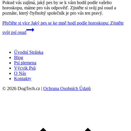
Pokud vás zajímá, jaký pes by se k vám hodil podle vašeho
horoskopu, máme pro vás odpověď. Zjistěte si svůj psí osud a
poznáte, který čtyřnohý společník je pro vás ten pravý.
Přečtěte si více
Jaký pes se ke mně hodí podle horoskopu: Zjistěte
svůj psí osud
Úvodní Stránka
Blog
Psí plemena
Výcvik Psů
O Nás
Kontakty
© 2026 DogTech.cz |
Ochrana Osobních Údajů