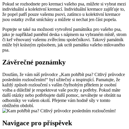
Pokud se rozhodnete pro kremaci vašeho psa, můžete si vybrat mezi
individuální a kolektivní kremací. Individuální kremace zajišťuje to,
že popel patří pouze vašemu psovi, zatímco u kolektivní kremace
jsou ostatky zvířat smíchány a můžete si nechat jen část popela.
Poptejte se také na možnosti vytvoření památníku pro vašeho psa,
jako je například pamětní deska s nápisem na vybraném místě, strom
či keř věnovaný vašemu zvířecímu společníkovi. Takový památník
může být krásným způsobem, jak uctít památku vašeho milovaného
psa.
Závěrečné poznámky
Doufám, že vám náš průvodce „Kam pohřbít psa? Citlivý průvodce
posledním rozloučením!“ byl užitečný a inspirující. Pamatujte, že
každý způsob rozloučení s vaším čtyřnohým přítelem je osobní
volba a důležité je respektovat vaše pocity a potřeby. Pokud máte
další otázky nebo potřebujete další pomoc, neváhejte se obrátit na
odborníky ve vašem okolí. Přejeme vám hodně síly v tomto
obtížném období.
Navigace pro příspěvek