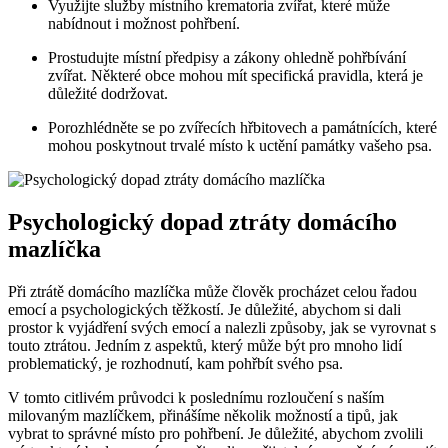
Využijte služby místního krematoria zvířat, které může
nabídnout i možnost pohřbení.
Prostudujte místní předpisy a zákony ohledně pohřbívání
zvířat. Některé obce mohou mít specifická pravidla, která je
důležité dodržovat.
Porozhlédněte se po zvířecích hřbitovech a památnících, které
mohou poskytnout trvalé místo k uctění památky vašeho psa.
Psychologický dopad ztráty domácího
mazlíčka
Při ztrátě domácího mazlíčka může člověk procházet celou řadou
emocí a psychologických těžkostí. Je důležité, abychom si dali
prostor k vyjádření svých emocí a nalezli způsoby, jak se vyrovnat s
touto ztrátou. Jedním z aspektů, který může být pro mnoho lidí
problematický, je rozhodnutí, kam pohřbít svého psa.
V tomto citlivém průvodci k poslednímu rozloučení s naším
milovaným mazlíčkem, přinášíme několik možností a tipů, jak
vybrat to správné místo pro pohřbení. Je důležité, abychom zvolili