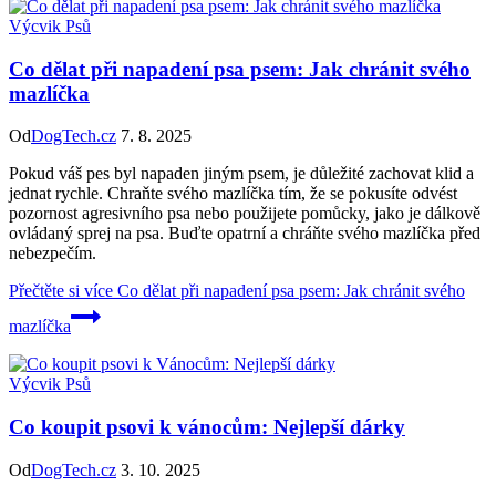
Výcvik Psů
Co dělat při napadení psa psem: Jak chránit svého
mazlíčka
Od
DogTech.cz
7. 8. 2025
Pokud váš pes byl napaden jiným psem, je důležité zachovat klid a
jednat rychle. Chraňte svého mazlíčka tím, že se pokusíte odvést
pozornost agresivního psa nebo použijete pomůcky, jako je dálkově
ovládaný sprej na psa. Buďte opatrní a chráňte svého mazlíčka před
nebezpečím.
Přečtěte si více
Co dělat při napadení psa psem: Jak chránit svého
mazlíčka
Výcvik Psů
Co koupit psovi k vánocům: Nejlepší dárky
Od
DogTech.cz
3. 10. 2025