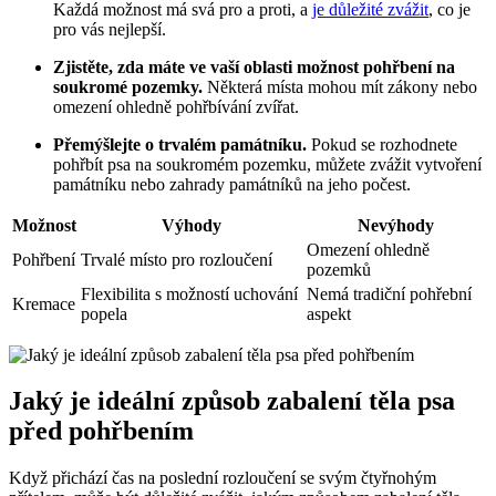
Každá možnost má svá pro a proti, a
je důležité zvážit
, co je
pro vás nejlepší.
Zjistěte, zda máte ve vaší oblasti možnost pohřbení na
soukromé pozemky.
Některá místa mohou mít zákony nebo
omezení ohledně pohřbívání zvířat.
Přemýšlejte o trvalém památníku.
Pokud se rozhodnete
pohřbít psa na soukromém pozemku, můžete zvážit vytvoření
památníku nebo zahrady památníků na jeho počest.
Možnost
Výhody
Nevýhody
Omezení ohledně
Pohřbení
Trvalé místo pro rozloučení
pozemků
Flexibilita s možností uchování
Nemá tradiční pohřební
Kremace
popela
aspekt
Jaký je ideální způsob zabalení těla psa
před pohřbením
Když přichází čas na poslední rozloučení se svým čtyřnohým