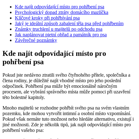
Kde najít odpovídající místo pro pohřbení psa
Psychologický dopad ztráty domácího mazlíčka
Klíčové kroky při pohřbívání psa
Jaký je ideální způsob zabalení těla psa před pohřbením
Známky truchlení u majitelů po odchodu psa
Jak naplánovat pietní obřad a památník pro psa
Závěrečné poznámky
Kde najít odpovídající místo pro
pohřbení psa
Pokud jste nedávno ztratili svého čtyřnohého přítele, společníka a
člena rodiny, je důležité najít vhodné místo pro jeho poslední
odpočinek. Pohřbení psa může být emocionálně náročným
procesem, ale vybrání správného místa může pomoci při uzavření
této bolestné kapitoly.
Mnoho majitelů se rozhodne pohřbít svého psa na svém vlastním
pozemku, kde mohou vytvořit intimní a osobní místo vzpomínání.
Pokud však nemáte tuto možnost nebo hledáte alternativu, existují i
jiné možnosti. Zde je několik tipů, jak najít odpovídající místo pro
pohřbení vašeho psa: