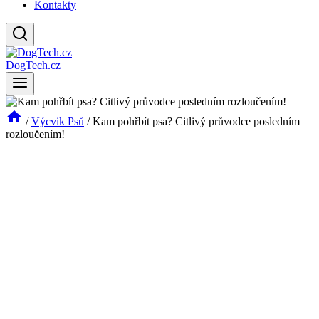
Kontakty
DogTech.cz
/
Výcvik Psů
/
Kam pohřbít psa? Citlivý průvodce posledním
rozloučením!