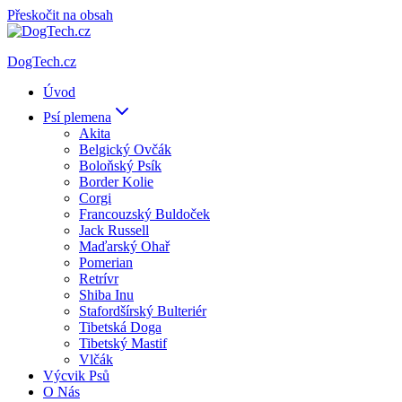
Přeskočit na obsah
DogTech.cz
Úvod
Psí plemena
Akita
Belgický Ovčák
Boloňský Psík
Border Kolie
Corgi
Francouzský Buldoček
Jack Russell
Maďarský Ohař
Pomerian
Retrívr
Shiba Inu
Stafordšírský Bulteriér
Tibetská Doga
Tibetský Mastif
Vlčák
Výcvik Psů
O Nás