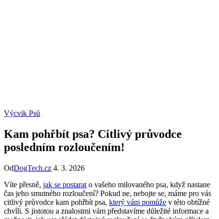
Výcvik Psů
Kam pohřbít psa? Citlivý průvodce
posledním rozloučením!
Od
DogTech.cz
4. 3. 2026
Víte přesně,
jak se postarat
o vašeho milovaného psa, když nastane
čas jeho smutného rozloučení? Pokud ne, nebojte se, máme pro vás
citlivý průvodce kam pohřbít psa,
který vám pomůže
v této obtížné
chvíli. S jistotou a znalostmi vám představíme důležité informace a