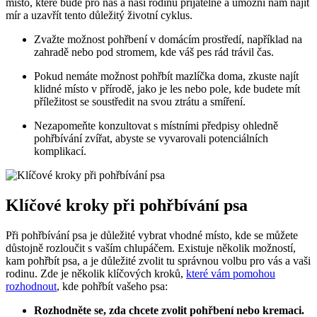
místo, které bude pro nás a naši rodinu přijatelné a umožní nám najít
mír a uzavřít tento důležitý životní cyklus.
Zvažte možnost pohřbení v domácím prostředí, například na
zahradě nebo pod stromem, kde váš pes rád trávil čas.
Pokud nemáte možnost pohřbít mazlíčka doma, zkuste najít
klidné místo v přírodě, jako je les nebo pole, kde budete mít
příležitost se soustředit na svou ztrátu a smíření.
Nezapomeňte konzultovat s místními předpisy ohledně
pohřbívání zvířat, abyste se vyvarovali potenciálních
komplikací.
Klíčové kroky při pohřbívání psa
Při pohřbívání psa je důležité vybrat vhodné místo, kde se můžete
důstojně rozloučit s vaším chlupáčem. Existuje několik možností,
kam pohřbít psa, a je důležité zvolit tu správnou volbu pro vás a vaši
rodinu. Zde je několik klíčových kroků,
které vám pomohou
rozhodnout
, kde pohřbít vašeho psa:
Rozhodněte se, zda chcete zvolit pohřbení nebo kremaci.