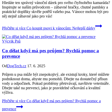
Hledáte ten správný vánoční dárek pro svého čtyřnohého kamaráda?
Inspirujte se naším průvodcem – zábavné hračky, chutné pamlsky a
praktické doplňky skvěle potěší vašeho psa. Vánoce mohou být pro
něj stejně zábavné jako pro vás!
Přečtěte si více
Co koupit psovi k vánocům: Nejlepší dárky
Výcvik Psů
Co dělat když má pes průjem? Rychlá pomoc a
prevence
Od
DogTech.cz
17. 6. 2025
Průjem u psa může být znepokojivý, ale existují kroky, které můžete
podniknout doma, abyste mu pomohli. Dbejte na dostatečný přísun
vody a odpočinek. Pokud problémy přetrvávají, navštivte veterináře.
Dbejte také na prevenci, jako je pravidelné očkování a kvalitní
výživa.
Přečtěte si více
Co dělat když má pes průjem? Rychlá pomoc a
prevence