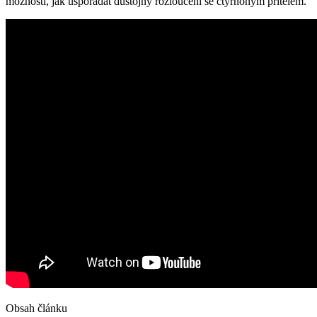
možnosti, jak uspořádat důstojný rozloučení se čtyřnohým přítelem.
Obsah článku