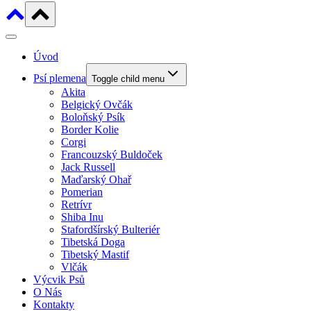
Úvod
Psí plemena
Toggle child menu
Akita
Belgický Ovčák
Boloňský Psík
Border Kolie
Corgi
Francouzský Buldoček
Jack Russell
Maďarský Ohař
Pomerian
Retrívr
Shiba Inu
Stafordšírský Bulteriér
Tibetská Doga
Tibetský Mastif
Vlčák
Výcvik Psů
O Nás
Kontakty