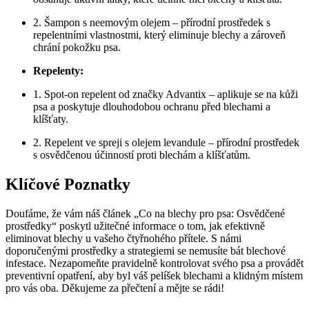
2. Šampon s neemovým olejem – přírodní prostředek s
repelentními vlastnostmi, který eliminuje blechy a zároveň
chrání pokožku psa.
Repelenty:
1. Spot-on repelent od značky Advantix – aplikuje se na kůži
psa a poskytuje dlouhodobou ochranu před blechami a
klíšťaty.
2. Repelent ve spreji s olejem levandule – přírodní prostředek
s osvědčenou účinností proti blechám a klíšťatům.
Klíčové Poznatky
Doufáme, že vám náš článek „Co na blechy pro psa: Osvědčené
prostředky“ poskytl užitečné informace o tom, jak efektivně
eliminovat blechy u vašeho čtyřnohého přítele. S námi
doporučenými prostředky a strategiemi se nemusíte bát blechové
infestace. Nezapomeňte pravidelně kontrolovat svého psa a provádět
preventivní opatření, aby byl váš pelíšek blechami a klidným místem
pro vás oba. Děkujeme za přečtení a mějte se rádi!