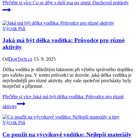
Přečtěte si více
Co se děje s duší psa po smrti: Duchovní pohledy
Výcvik Psů
Jaká má být délka vodítka: Průvodce pro různé
aktivity
Od
DogTech.cz
15. 9. 2025
Délka vodítka je důležitým faktorem při výběru správného doplňku
pro vašeho psa. V tomto průvodci se dozvíte, jaká délka vodítka je
nejvhodnější pro různé aktivity, aby vaše společné procházky byly
bezpečné a příjemné.
Přečtěte si více
Jaká má být délka vodítka: Průvodce pro různé
aktivity
Výcvik Psů
Co použít na výcvikové vodítko: Nejlepší materiály