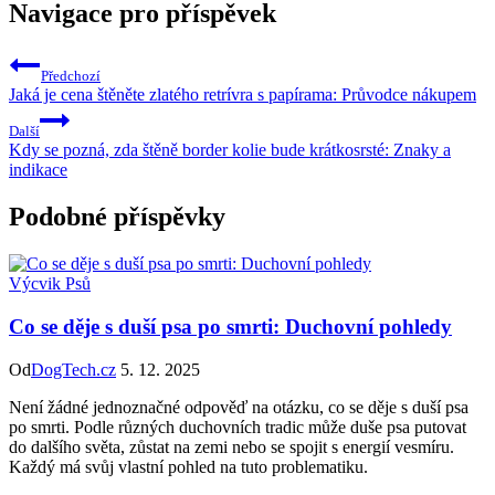
Navigace pro příspěvek
Předchozí
Jaká je cena štěněte zlatého retrívra s papírama: Průvodce nákupem
Další
Kdy se pozná, zda štěně border kolie bude krátkosrsté: Znaky a
indikace
Podobné příspěvky
Výcvik Psů
Co se děje s duší psa po smrti: Duchovní pohledy
Od
DogTech.cz
5. 12. 2025
Není žádné jednoznačné odpověď na otázku, co se děje s duší psa
po smrti. Podle různých duchovních tradic může duše psa putovat
do dalšího světa, zůstat na zemi nebo se spojit s energií vesmíru.
Každý má svůj vlastní pohled na tuto problematiku.