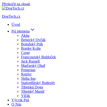
Přeskočit na obsah
DogTech.cz
Úvod
Psí plemena
Akita
Belgický Ovčák
Boloňský Psík
Border Kolie
Corgi
Francouzský Buldoček
Jack Russell
Maďarský Ohař
Pomerian
Retrívr
Shiba Inu
Stafordšírský Bulteriér
Tibetská Doga
Tibetský Mastif
Vlčák
Výcvik Psů
O Nás