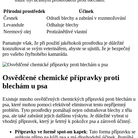
Přírodní prostředek
Účinek
Česnek
Odradí blechy a zabrání v rozmnožování
Levandule
Odhaluje blechy
Neemový olej
Protizánětlivé vlastní
Pamatujte však, že při použití jakéhokoli prostředku je důležité
konzultovat se svým veterinářem, abyste se ujistili, že je bezpečný
pro vašeho čtyřnohého kamaráda.
Osvědčené chemické přípravky proti
blechám u psa
Existuje mnoho osvědčených chemických přípravků proti blechám u
psa, které mohou pomoci efektivně eliminovat tento nepříjemný
problém. Tyto prostředky pomáhají nejen odstraňovat blechy z těla
psa, ale také zabránit jejich dalšímu výskytu. Je důležité vybrat si
vhodný přípravek, který je šetrný k pokožce psa a zároveň účinný.
Přípravky ve formě spot-on kapek
: Tato forma přípravku se
aplikuje přímo na kůži psa a má dlouhodobý účinek. Pomáhá