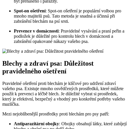
být přenášeno i parazity.
Spot-on ošetření
: Spot-on ošetření je populární volbou pro
mnoho majitelů psů. Tato metoda je snadná a účinná při
zabránění blechám na psí srsti.
Prevence v domácnosti
: Pravidelné vysávání a praní peřin a
podložek je důležité pro kontrolu blech v domácnosti a
zabránění opakované nákazy vašeho psa.
Blechy a zdraví psa: Důležitost
pravidelného ošetření
Pravidelné ošetření proti blechám je klíčové pro udržení zdraví
vašeho psa. Existuje mnoho osvědčených prostředků, které můžete
použít k prevenci a léčbě blech. Je důležité vybrat si prostředek,
který je efektivní, bezpečný a vhodný pro konkrétní potřeby vašeho
mazlíčka.
Mezi nejoblíbenější prostředky proti blechám pro psy patří:
Antiparazitární obojky
: Obojky obsahují látky, které zabíjejí
blechy a chrání psa po delší dobu.