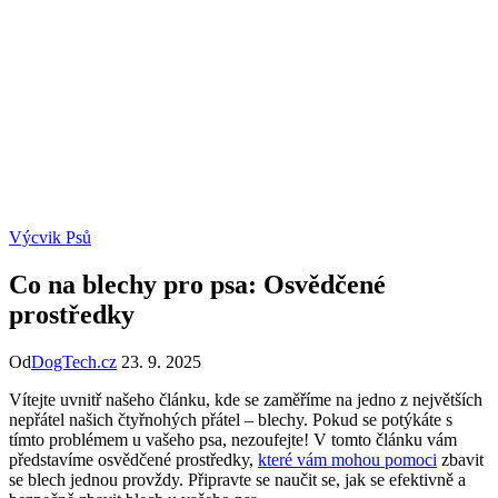
Výcvik Psů
Co na blechy pro psa: Osvědčené
prostředky
Od
DogTech.cz
23. 9. 2025
Vítejte uvnitř našeho článku, kde se zaměříme na jedno z největších
nepřátel našich čtyřnohých přátel – blechy. Pokud se potýkáte s
tímto problémem u vašeho psa, nezoufejte! V tomto článku vám
představíme osvědčené prostředky,
které vám mohou pomoci
zbavit
se blech jednou provždy. Připravte se naučit se, jak se efektivně a