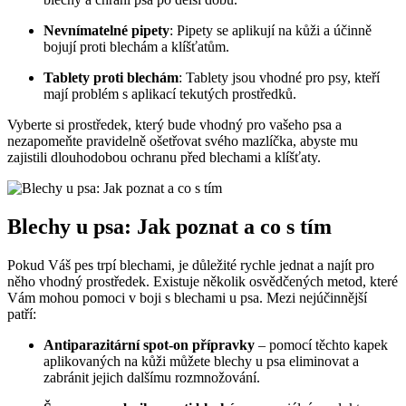
Nevnímatelné pipety
: Pipety se aplikují na kůži a účinně
bojují proti blechám a klíšťatům.
Tablety proti blechám
: Tablety jsou vhodné pro psy, kteří
mají problém s aplikací tekutých prostředků.
Vyberte si prostředek, který bude vhodný pro vašeho psa a
nezapomeňte pravidelně ošetřovat svého mazlíčka, abyste mu
zajistili dlouhodobou ochranu před blechami a klíšťaty.
Blechy u psa: Jak poznat a co s tím
Pokud Váš pes trpí blechami, je důležité rychle jednat a najít pro
něho vhodný prostředek. Existuje několik osvědčených metod, které
Vám mohou pomoci v boji s blechami u psa. Mezi nejúčinnější
patří:
Antiparazitární spot-on přípravky
– pomocí těchto kapek
aplikovaných na kůži můžete blechy u psa eliminovat a
zabránit jejich dalšímu rozmnožování.