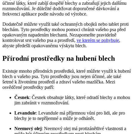
účinné látky, které zabíjí dospělé blechy a zabraňují jejich dalšímu
rozmnožování. Je důležité dodržovat doporučené dávkování a
frekvenci aplikace podle návodu od výrobce.
Dodatečně můžete využít také ochranných obojků nebo tablet proti
blechám. Tyto prostředky mohou pomoci chránit vašeho psa před
opakovaným napadením blechami. Nezapomeňte pravidelně
kontrolovat srst vašeho psa a prostředí,
ve kterém se pohybuje
,
abyste předešli opakovanému výskytu blech.
Přírodní prostředky na hubení blech
Existuje mnoho přírodních prostředků, které můžete využít k hubení
blech u vašeho psa. Tyto prostředky jsou nejen účinné, ale také
šetrné k životnímu prostředí a zdraví vašeho mazlíčka. Mezi
osvědčené prostředky patří:
Česnek
: Česnek obsahuje látky, které odradí blechy a mohou
jim zabránit v rozmnožování.
Levandule
: Levandule má příjemnou vůni pro lidi, ale pro
blechy je to nepříjemné a může je odhánět.
Neemový olej
: Neemový olej má protizánětlivé vlastnosti a
může být účinným prostředkem proti blechám.