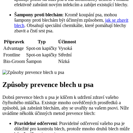
efektivně zabránit novým infekcím a zabíjet existující blechy.
Šampony proti blechám
: Kromě koupání psa, mohou
šampony proti blechám být účinným způsobem,
jak se zbavit
blech
. Obsahují speciální chemikálie, které pomáhají blechy
zbavit a čistí srst psa.
Přípravek
Typ
Účinnost
Advantage
Spot-on kapičky
Vysoká
Frontline
Spot-on kapičky
Střední
Bio-Groom
Šampon
Nízká
Způsoby prevence blech u psa
Dobrá prevence blech u psa je klíčem k udržení zdraví vašeho
čtyřnohého miláčka. Existuje mnoho osvědčených prostředků a
způsobů, jak zabránit blechám, aby se uvařily na vašem psovi. Níže
uvádíme několik účinných metod prevence blech:
Pravidelné odčervení
: Pravidelné odčervení vašeho psa je
důležité pro kontrolu blech, protože mnoho druhů blech může