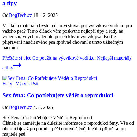
a tipy
Od
DogTech.cz
18. 12. 2025
V jakém materiálu byste měli investovat pro výcvikové vodítko pro
vašeho psa? Tento článek vám poskytne nejlepší tipy a rady na
výběr správných materiálů pro efektivní výcvik psa. Buďte
připraveni naučit svého psa správné chování s tímto užitečným
náčiním.
Přečtěte si více
Co použít na výcvikové vodítko: Nejlepší materiály
a tipy
Feny
|
Výcvik Psů
Sex fena: Co potřebujete vědět o reprodukci
Od
DogTech.cz
4. 8. 2025
Sex Fena: Co Potřebujete Vědět o Reprodukci
Článek se zaměřuje na důležité informace o reprodukci feny. Vše od
období říje až po porod a péči o nové štěně. Ideální příručka pro
majitele psů.