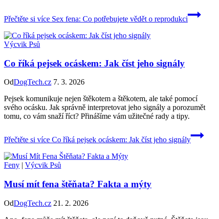
Přečtěte si více
Sex fena: Co potřebujete vědět o reprodukci
Výcvik Psů
Co říká pejsek ocáskem: Jak číst jeho signály
Od
DogTech.cz
7. 3. 2026
Pejsek komunikuje nejen štěkotem a štěkotem, ale také pomocí
svého ocásku. Jak správně interpretovat jeho signály a porozumět
tomu, co vám snaží říct? Přinášíme vám užitečné rady a tipy.
Přečtěte si více
Co říká pejsek ocáskem: Jak číst jeho signály
Feny
|
Výcvik Psů
Musí mít fena štěňata? Fakta a mýty
Od
DogTech.cz
21. 2. 2026