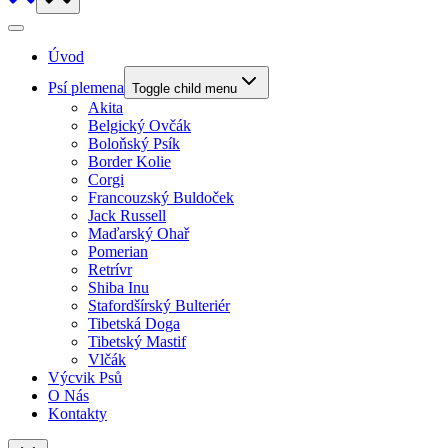
Úvod
Psí plemena
Toggle child menu
Akita
Belgický Ovčák
Boloňský Psík
Border Kolie
Corgi
Francouzský Buldoček
Jack Russell
Maďarský Ohař
Pomerian
Retrívr
Shiba Inu
Stafordšírský Bulteriér
Tibetská Doga
Tibetský Mastif
Vlčák
Výcvik Psů
O Nás
Kontakty