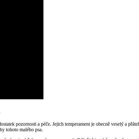
a
tatek pozornosti a péče. Jejich temperament je obecně veselý a přátels
řeby tohoto malého psa.