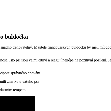
ho buldočka
ě snadno trénovatelný. Majitelé francouzských buldočků by měli mít do
ost. Tito psi jsou velmi citliví a reagují nejlépe na pozitivní posílení
odpoře správného chování.
ánili zmatku u vašeho psa.
 vlastním tempem.