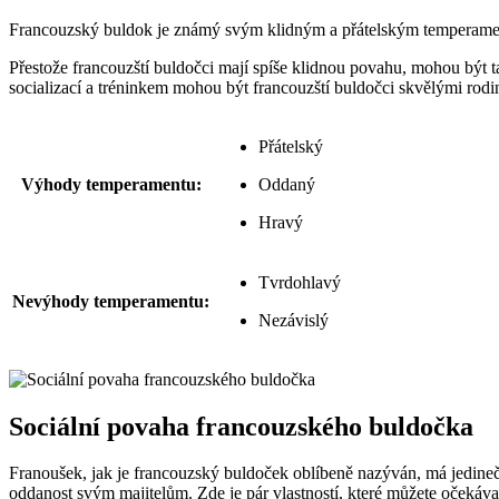
Francouzský buldok je známý svým klidným a přátelským temperamentem
Přestože francouzští buldočci mají spíše klidnou povahu, mohou být tak
socializací a tréninkem mohou být francouzští buldočci skvělými rod
Přátelský
Výhody temperamentu:
Oddaný
Hravý
Tvrdohlavý
Nevýhody temperamentu:
Nezávislý
Sociální povaha francouzského buldočka
Franoušek, jak je francouzský buldoček oblíbeně nazýván, má jedinečno
oddanost svým majitelům. Zde je pár vlastností, které můžete očeká