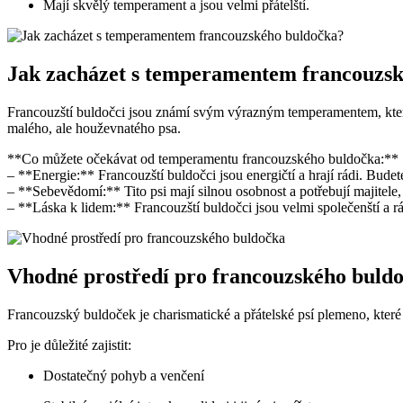
Mají skvělý temperament a jsou velmi přátelští.
Jak zacházet s temperamentem francouzs
Francouzští buldočci jsou známí svým výrazným temperamentem, který 
malého, ale houževnatého psa.
**Co můžete očekávat od temperamentu francouzského buldočka:**
– **Energie:** Francouzští buldočci jsou energičtí a hrají rádi. Budet
– **Sebevědomí:** Tito psi mají silnou osobnost a potřebují majitele, 
– **Láska k lidem:** Francouzští buldočci jsou velmi společenští a rád
Vhodné prostředí pro francouzského buld
Francouzský buldoček je charismatické a přátelské psí plemeno, které 
Pro je důležité zajistit:
Dostatečný pohyb a venčení