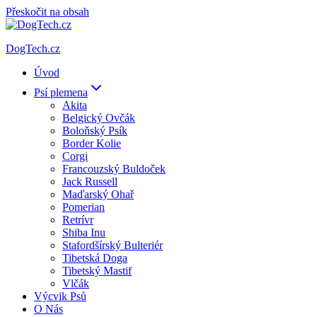
Přeskočit na obsah
DogTech.cz
Úvod
Psí plemena
Akita
Belgický Ovčák
Boloňský Psík
Border Kolie
Corgi
Francouzský Buldoček
Jack Russell
Maďarský Ohař
Pomerian
Retrívr
Shiba Inu
Stafordšírský Bulteriér
Tibetská Doga
Tibetský Mastif
Vlčák
Výcvik Psů
O Nás