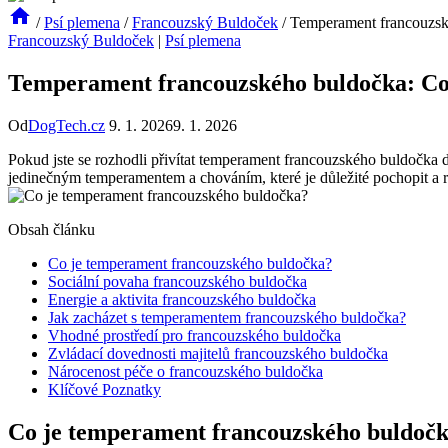
/
Psí plemena
/
Francouzský Buldoček
/
Temperament francouzsk
Francouzský Buldoček
|
Psí plemena
Temperament francouzského buldočka: Co
Od
DogTech.cz
9. 1. 2026
9. 1. 2026
Pokud jste se rozhodli přivítat temperament francouzského buldočka do
jedinečným temperamentem a chováním, které je důležité pochopit a 
Obsah článku
Co je temperament francouzského buldočka?
Sociální povaha francouzského buldočka
Energie a aktivita francouzského buldočka
Jak zacházet s temperamentem francouzského buldočka?
Vhodné prostředí pro francouzského buldočka
Zvládací dovednosti majitelů francouzského buldočka
Nárocenost péče o francouzského buldočka
Klíčové Poznatky
Co je temperament francouzského buldoč