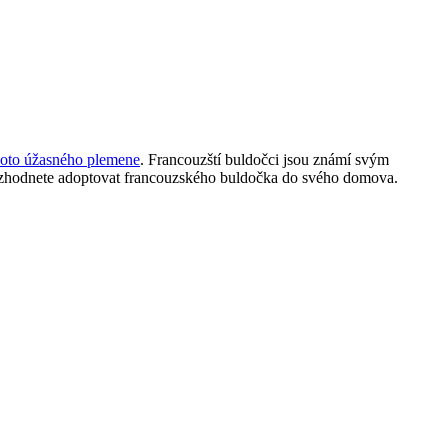
hoto úžasného plemene
. Francouzští buldočci jsou známí svým
 rozhodnete adoptovat francouzského buldočka do svého domova.