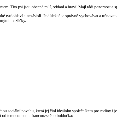
. Tito psi jsou obecně milí, oddaní a hraví. Mají rádi pozornost a sp
é tvrdohlaví a nezávislí. Je důležité je správně vychovávat a trénovat o
innými mazlíčky.
u sociální povahu, která jej činí ideálním společníkem pro rodiny i jedn
vat od temperamentu francouzského buldočka: