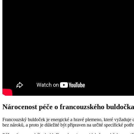
Nárocenost péče o francouzského buldočk
Francouzský buldoček je energické a hravé plemeno, které vyžaduje dos
bez nároků, a proto je důležité být připraven na určité specifické pot