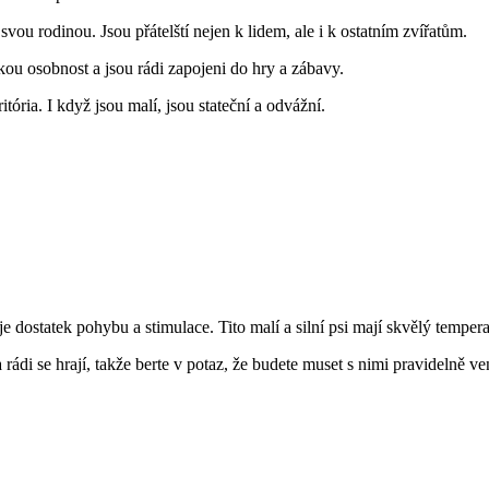
svou rodinou. Jsou přátelští nejen k lidem, ale i k ostatním zvířatům.
kou osobnost a jsou rádi zapojeni do hry a zábavy.
ória. I když jsou malí, jsou stateční a odvážní.
 dostatek pohybu a stimulace. Tito malí a silní psi mají skvělý tempera
di se hrají, takže berte v potaz, že budete muset s nimi pravidelně venči