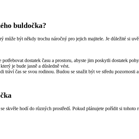
kého buldočka?
může být někdy trochu náročný pro jejich majitele. Je důležité si uv
e potřebovat dostatek času a prostoru, abyste jim poskytli dostatek poh
který je bude jasně a důsledně vést.
i tráví čas se svou rodinou. Budou se snažit být ve středu pozornosti a
očka
se skvěle hodí do různých prostředí. Pokud plánujete pořídit si tohoto 