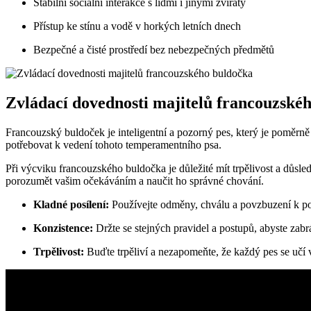
Stabilní sociální interakce s lidmi i jinými zvířaty
Přístup ke stínu a vodě v horkých letních dnech
Bezpečné a čisté prostředí bez nebezpečných předmětů
Zvládací dovednosti majitelů francouzské
Francouzský buldoček je inteligentní a pozorný pes, který je poměrn
potřebovat k vedení tohoto temperamentního psa.
Při výcviku francouzského buldočka je důležité mít trpělivost a důsledn
porozumět vašim očekáváním a naučit ho správné chování.
Kladné posílení:
Používejte odměny, chválu a povzbuzení k p
Konzistence:
Držte se stejných pravidel a postupů, abyste zabr
Trpělivost:
Buďte trpěliví a nezapomeňte, že každý pes se učí