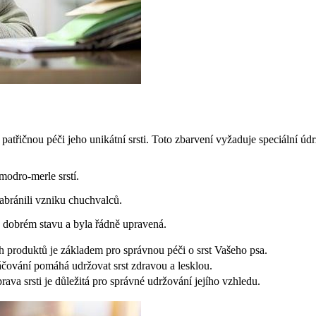
patřičnou péči jeho unikátní srsti. Toto zbarvení vyžaduje speciální údržb
modro-merle srstí.
abránili vzniku chuchvalců.
v dobrém stavu a byla řádně upravená.
h produktů je základem pro správnou péči o srst Vašeho psa.
áčování pomáhá udržovat srst zdravou a lesklou.
rava srsti je důležitá pro správné udržování jejího vzhledu.