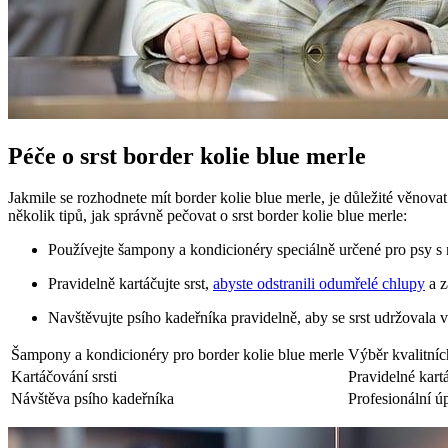
Péče o srst border kolie blue merle
Jakmile se rozhodnete mít border kolie blue merle, je důležité věnovat 
několik tipů, jak správně pečovat o srst border kolie blue merle:
Používejte šampony a kondicionéry speciálně určené pro psy s 
Pravidelně kartáčujte srst,
abyste odstranili odumřelé chlupy
a z
Navštěvujte psího kadeřníka pravidelně, aby se srst udržovala 
Šampony a kondicionéry pro border kolie blue merle
Výběr kvalitníc
Kartáčování srsti
Pravidelné kart
Návštěva psího kadeřníka
Profesionální úp