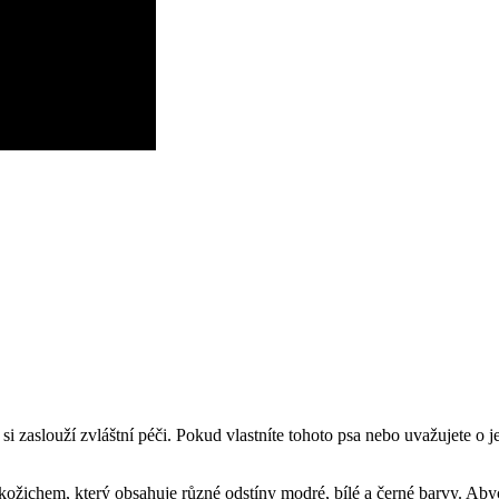
i zaslouží zvláštní péči. Pokud vlastníte tohoto psa nebo uvažujete o je
žichem, který obsahuje různé odstíny modré, bílé a černé barvy. Abych