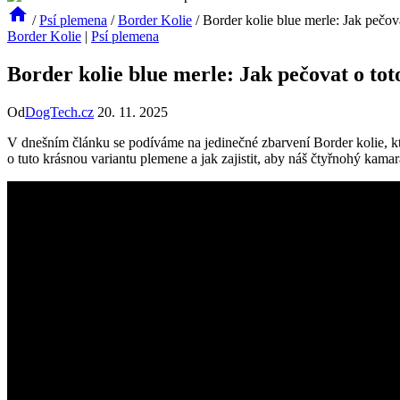
/
Psí plemena
/
Border Kolie
/
Border kolie blue merle: Jak pečova
Border Kolie
|
Psí plemena
Border kolie blue merle: Jak pečovat o tot
Od
DogTech.cz
20. 11. 2025
V dnešním článku se podíváme na jedinečné zbarvení Border kolie, kt
o tuto krásnou variantu plemene a jak zajistit, aby náš čtyřnohý kama