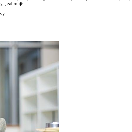
, , zahrnují:
rvy