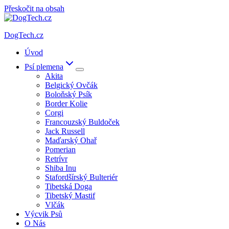
Přeskočit na obsah
DogTech.cz
Úvod
Psí plemena
Akita
Belgický Ovčák
Boloňský Psík
Border Kolie
Corgi
Francouzský Buldoček
Jack Russell
Maďarský Ohař
Pomerian
Retrívr
Shiba Inu
Stafordšírský Bulteriér
Tibetská Doga
Tibetský Mastif
Vlčák
Výcvik Psů
O Nás