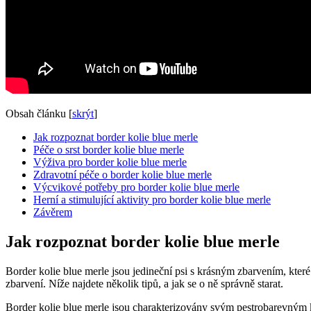
Obsah článku
[
skrýt
]
Jak rozpoznat border kolie blue merle
Péče o srst border kolie blue merle
Výživa pro border kolie blue merle
Zdravotní péče o border kolie blue merle
Výcvikové potřeby pro border kolie blue merle
Herní a stimulující aktivity pro border kolie blue merle
Závěrem
Jak rozpoznat border kolie blue merle
Border kolie blue merle jsou jedineční psi s krásným zbarvením, které s
zbarvení. Níže najdete několik tipů, a jak se o ně správně starat.
Border kolie blue merle jsou charakterizovány svým pestrobarevným ko