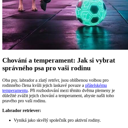
Chování a temperament: ⁣Jak si vybrat
správného psa pro‍ vaši rodinu
Oba psy, labrador ‍a ⁤zlatý retrívr, jsou oblíbenou volbou pro
rodinného člena‌ kvůli⁣ jejich laskavé ‍povaze a⁢
přátelskému
temperamentu
. ⁤Při rozhodování mezi těmito dvěma plemeny je
⁣důležité zvážit jejich chování a temperament, ‍abyste našli⁢ toho
pravého pro ​vaši rodinu.
Labrador retriever:
Vyniká ⁣jako skvělý společník pro ⁤aktivní rodiny.