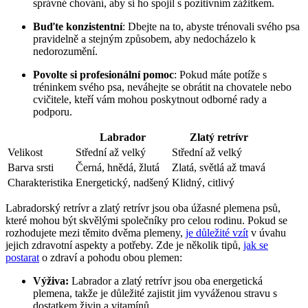
správné chování,​ aby si⁤ ho spojil s pozitivním zážitkem.
Buďte ‍konzistentní
: Dbejte ⁤na to, abyste trénovali svého psa
pravidelně a stejným způsobem, aby nedocházelo⁣ k
nedorozumění.
Povolte si profesionální pomoc
: Pokud máte potíže s
tréninkem svého ‍psa, neváhejte se ‍obrátit na ‌chovatele nebo
cvičitele, kteří⁤ vám mohou poskytnout odborné rady a
podporu.
Labrador
Zlatý retrívr
Velikost
Střední až velký
Střední ⁣až velký
Barva srsti
Černá, hnědá, žlutá
Zlatá, světlá až tmavá
Charakteristika
Energetický, nadšený
Klidný, ⁣citlivý
Labradorský retrívr a zlatý retrívr jsou ‌oba ‌úžasné plemena ⁤psů,
které mohou být skvělými společníky pro ‌celou rodinu. Pokud se
rozhodujete ⁤mezi‌ těmito‍ dvěma plemeny, ‍
je důležité vzít
​ v úvahu
jejich zdravotní aspekty‌ a​ potřeby. ​Zde ⁤je několik tipů,⁣
jak se
postarat
o zdraví a pohodu ⁣obou ⁤plemen:
Výživa:
Labrador a zlatý retrívr jsou oba energetická
plemena, takže je⁢ důležité zajistit jim‌ vyváženou‌ stravu⁣ s
‍dostatkem živin a ​vitamínů.