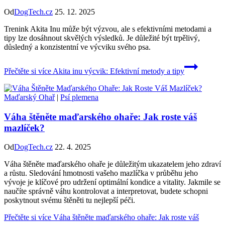
Od
DogTech.cz
25. 12. 2025
Trenink Akita Inu může být výzvou, ale s efektivními metodami a
tipy lze dosáhnout skvělých výsledků. Je důležité být trpělivý,
důsledný a konzistentní ve výcviku svého psa.
Přečtěte si více
Akita inu výcvik: Efektivní metody a tipy
Maďarský Ohař
|
Psí plemena
Váha štěněte maďarského ohaře: Jak roste váš
mazlíček?
Od
DogTech.cz
22. 4. 2025
Váha štěněte maďarského ohaře je důležitým ukazatelem jeho zdraví
a růstu. Sledování hmotnosti vašeho mazlíčka v průběhu jeho
vývoje je klíčové pro udržení optimální kondice a vitality. Jakmile se
naučíte správně váhu kontrolovat a interpretovat, budete schopni
poskytnout svému štěněti tu nejlepší péči.
Přečtěte si více
Váha štěněte maďarského ohaře: Jak roste váš