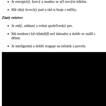
Je energický, hravý a snadno se ‌učí⁤ novým trikům.
Má silný⁢ lovecký⁢ pud a rád si hraje s ⁢míčky.
Zlatý‌ retrívr:
Je milý, oddaný a velmi společenský ⁤pes.
Má ​tendenci ‍být klidnější než⁢ labrador a dobře ⁢se snáší s
dětmi.
Je ‍inteligentní ⁣a dobře reaguje na trénink⁢ a povely.