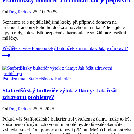
Francouzský buldoček a miminko: Jak je připravit?
Od
DogTech.cz
25. 10. 2025
Seznámte se s nejdůležitějšími kroky při přípravě domova na
příchod francouzského buldočka a nového miminka. Zde najdete
tipy a rady, jak zajistit bezpečné a harmonické soužití mezi vašimi
miláčky.
Přečtěte si více
Francouzský buldoček a miminko: Jak je připravit?
Psí plemena
|
Stafordšírský Bulteriér
Stafordšírský bulteriér výtok z tlamy: Jak řešit
zdravotní problémy?
Od
DogTech.cz
25. 5. 2025
Pokud váš Staffordšírský bulteriér trpí výtokem z tlamy, může to být
způsobeno různými zdravotními problémy. Je důležité okamžitě
vyhledat veterinární pomoc a stanovit příčinu. Možná budou potřeba