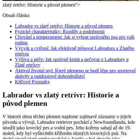
zlatý retrívr:⁢ Historie a původ ​plemen“>
Obsah článku
Labrador vs ‍zlatý retrívr:⁤ Historie ⁤a původ plemen
Fyzické charakteristiky: ⁢Rozdíly a podobnosti
Chování a temperament: ⁣Jak si vybrat správného psa pro‍ vaši
rodinu
Výcvik a cvičení:​ Jak​ efektivně trénovat Labradora a Zlatého
retrívra
Výživa a péče: Jak správně krmit ​a pečovat o Labradory a
Zlaté retrívry
Aktivní ⁢životní styl: Které⁣ plemeno​ se ‍hodí lépe pro sportovní
aktivity a outdoorové dobrodružství
Klíčové Poznatky
Labrador vs ‍zlatý retrívr:⁤ Historie ⁤a
původ plemen
V historii​ obou těchto ​plemen‌ najdeme zajímavé záznamy o jejich
původu‌ a vývoji. Labrador retriever pochází z Newfoundlandu, kde​
sloužil jako lovecký pes a vodní pes.⁣ Jeho kořeny sahají až do 19.
století, kdy byl vyšlechtěn‌ křížením různých loveckých psů. Na
druhé straně zlatý retrívr ​pochází z Anglie a byl​ chován ⁤jako