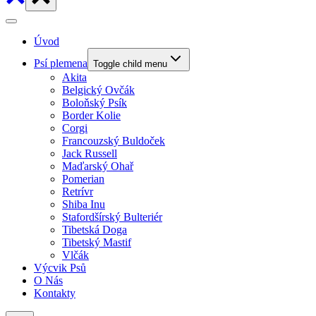
Úvod
Psí plemena
Toggle child menu
Akita
Belgický Ovčák
Boloňský Psík
Border Kolie
Corgi
Francouzský Buldoček
Jack Russell
Maďarský Ohař
Pomerian
Retrívr
Shiba Inu
Stafordšírský Bulteriér
Tibetská Doga
Tibetský Mastif
Vlčák
Výcvik Psů
O Nás
Kontakty