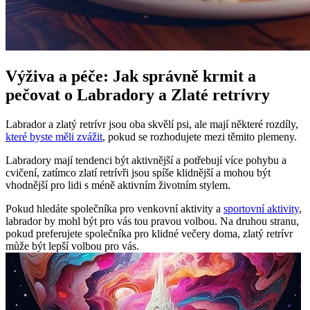
Výživa a péče: Jak správně krmit ​a
pečovat o Labradory a Zlaté retrívry
Labrador a zlatý retrívr ​jsou oba⁤ skvělí psi, ⁣ale ​mají některé ⁢rozdíly,⁢
které byste měli zvážit
, pokud se‌ rozhodujete mezi těmito ​plemeny.
Labradory mají⁣ tendenci být aktivnější a‌ potřebují více pohybu a
cvičení, ​zatímco zlatí ⁢retrívři jsou spíše​ klidnější a mohou‍ být
vhodnější pro lidi s méně​ aktivním životním stylem.
Pokud hledáte společníka​ pro venkovní aktivity a
sportovní aktivity
,
⁢labrador⁢ by mohl být​ pro ⁢vás tou pravou ⁣volbou. Na druhou stranu,
pokud preferujete společníka pro klidné večery doma, zlatý retrívr
‌může ⁣být lepší volbou⁢ pro⁢ vás.