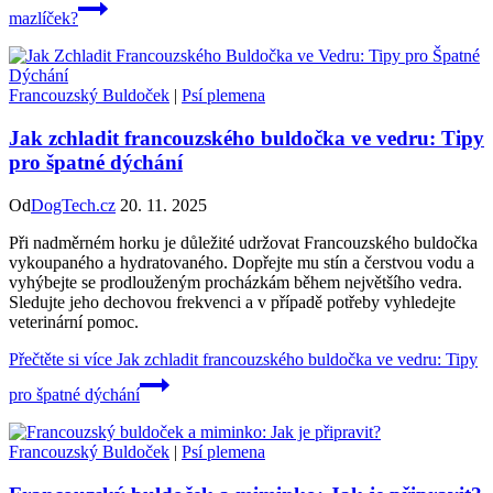
mazlíček?
Francouzský Buldoček
|
Psí plemena
Jak zchladit francouzského buldočka ve vedru: Tipy
pro špatné dýchání
Od
DogTech.cz
20. 11. 2025
Při nadměrném horku je důležité udržovat Francouzského buldočka
vykoupaného a hydratovaného. Dopřejte mu stín a čerstvou vodu a
vyhýbejte se prodlouženým procházkám během největšího vedra.
Sledujte jeho dechovou frekvenci a v případě potřeby vyhledejte
veterinární pomoc.
Přečtěte si více
Jak zchladit francouzského buldočka ve vedru: Tipy
pro špatné dýchání
Francouzský Buldoček
|
Psí plemena