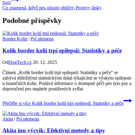
Další
Co znamená, když pes olizuje obličej: Projevy lásky
Podobné příspěvky
Border Kolie
|
Psí plemena
Kolik border kolií trpí epilepsií: Statistiky a péče
Od
DogTech.cz
20. 12. 2025
Článek „Kolik border kolií trpí epilepsií: Statistiky a péče“ se
zabývá důležitými statistickými údaji týkajícími se výskytu epilepsie
u hraničních kolie. Podává informace o dostupné péči pro tyto psy a
doporučení pro majitele postižených zvířat.
Přečtěte si více
Kolik border kolií trpí epilepsií: Statistiky a péče
Akita
|
Psí plemena
Akita inu výcvik: Efektivní metody a tipy