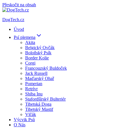
Přeskočit na obsah
DogTech.cz
Úvod
Psí plemena
Akita
Belgický Ovčák
Boloňský Psík
Border Kolie
Corgi
Francouzský Buldoček
Jack Russell
Maďarský Ohař
Pomerian
Retrívr
Shiba Inu
Stafordšírský Bulteriér
Tibetská Doga
Tibetský Mastif
Vlčák
Výcvik Psů
O Nás