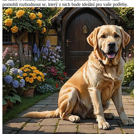
pomohli​ rozhodnout se, který z ​nich bude⁢ ideální pro ⁣vaše‍ potřeby.