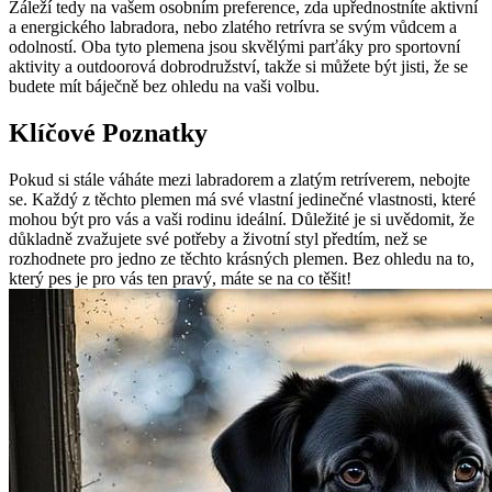
Záleží tedy na vašem osobním ⁤preference, zda⁤ upřednostníte aktivní
a energického labradora, nebo ‍zlatého retrívra se svým vůdcem a
odolností. ⁢Oba‍ tyto​ plemena jsou skvělými parťáky pro​ sportovní
aktivity a⁢ outdoorová ‌dobrodružství, takže si můžete být ⁢jisti, že se
budete ‌mít báječně bez ohledu na vaši volbu.
Klíčové Poznatky
Pokud si stále ​váháte mezi labradorem a⁤ zlatým retríverem, nebojte‌
se. Každý​ z⁣ těchto plemen má své ⁢vlastní jedinečné⁣ vlastnosti, které
mohou⁤ být pro vás a vaši​ rodinu ideální. Důležité⁣ je si uvědomit,⁤ že
důkladně zvažujete ‌své potřeby a​ životní styl předtím, než se
rozhodnete pro​ jedno ze‌ těchto⁣ krásných plemen. Bez ​ohledu na to,
který pes je pro vás ten pravý, ⁢máte se na ‌co těšit!