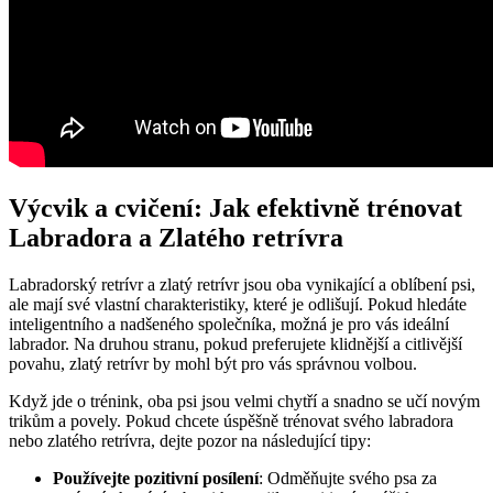
Výcvik a cvičení:​ Jak​ efektivně trénovat
Labradora a Zlatého retrívra
Labradorský retrívr ⁣a ⁤zlatý retrívr jsou ⁣oba vynikající a oblíbení psi,
ale mají své vlastní charakteristiky, ⁢které ⁣je ​odlišují.‍ Pokud hledáte
inteligentního a nadšeného společníka, možná je pro vás ideální
labrador. Na druhou stranu, pokud ​preferujete klidnější a ​citlivější
povahu, zlatý⁣ retrívr by mohl být pro ⁣vás správnou volbou.
Když jde​ o​ trénink,⁤ oba psi jsou⁢ velmi​ chytří⁤ a⁤ snadno ‍se‌ učí novým
trikům a povely. Pokud chcete ⁣úspěšně trénovat svého labradora
nebo zlatého retrívra, dejte pozor‌ na​ následující tipy:
Používejte pozitivní posílení
: Odměňujte⁢ svého psa za​