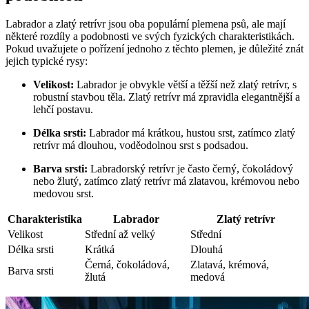
Labrador ​a zlatý retrívr⁤ jsou oba‍ populární plemena psů, ale ⁣mají​
některé rozdíly ​a podobnosti ve svých fyzických charakteristikách.
Pokud uvažujete​ o pořízení jednoho z těchto plemen, je​ důležité ‍znát
jejich ​typické rysy:
Velikost:
Labrador je obvykle větší a těžší než ⁣zlatý retrívr, s‌
robustní ⁤stavbou těla. Zlatý retrívr má zpravidla elegantnější a
lehčí postavu.
Délka srsti:
Labrador má krátkou, ‍hustou srst, zatímco zlatý
⁣retrívr má dlouhou, voděodolnou srst s podsadou.
Barva⁢ srsti:
Labradorský retrívr je často ⁢černý, čokoládový
nebo ‍žlutý, zatímco ‌zlatý retrívr má zlatavou,‌ krémovou nebo
medovou srst.
Charakteristika
Labrador
Zlatý ​retrívr
Velikost
Střední až velký
Střední
Délka ​srsti
Krátká
Dlouhá
Černá, čokoládová,
Zlatavá, krémová,
Barva⁤ srsti
žlutá
medová