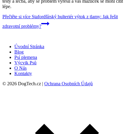
testy a léčba, aby se problém vyřešil a váš mazlíček se mohl cítit
lépe.
Přečtěte si více
Stafordšírský bulteriér výtok z tlamy: Jak řešit
zdravotní problémy?
Úvodní Stránka
Blog
Psí plemena
Výcvik Psů
O Nás
Kontakty
© 2026 DogTech.cz |
Ochrana Osobních Údajů