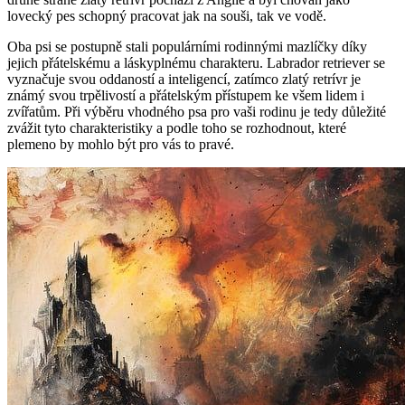
lovecký ​pes ⁣schopný pracovat ‍jak na souši, tak ve ⁢vodě.
Oba psi se postupně stali populárními⁣ rodinnými mazlíčky ‍díky
jejich přátelskému a ⁤láskyplnému charakteru.⁤ Labrador⁤ retriever se ​
vyznačuje⁢ svou ⁤oddaností a inteligencí, zatímco ⁤zlatý retrívr je
známý svou trpělivostí a přátelským⁤ přístupem ke ‌všem lidem i
zvířatům. Při ‍výběru vhodného⁣ psa pro vaši⁣ rodinu je ‌tedy důležité
⁣zvážit tyto ​charakteristiky a podle toho se rozhodnout, které
plemeno ‌by mohlo být pro vás​ to pravé.