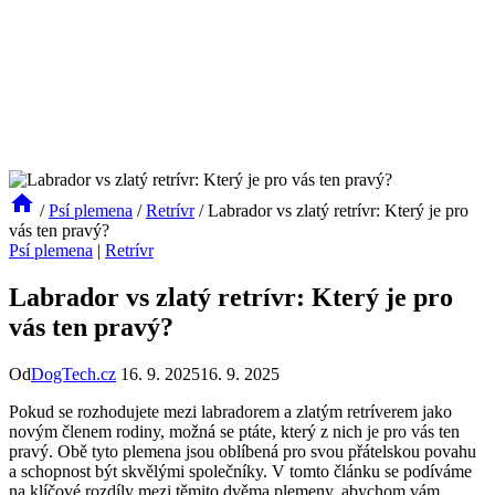
/
Psí plemena
/
Retrívr
/
Labrador vs zlatý retrívr: Který je pro
vás ten pravý?
Psí plemena
|
Retrívr
Labrador vs zlatý retrívr: Který je pro
vás ten pravý?
Od
DogTech.cz
16. 9. 2025
16. 9. 2025
Pokud se ⁣rozhodujete mezi labradorem a zlatým retríverem ‍jako
⁢novým‌ členem rodiny, možná se ptáte, ‌který z nich⁢ je‍ pro vás ten
pravý. ‌Obě tyto plemena ‍jsou oblíbená pro ‍svou ⁤přátelskou‍ povahu
a schopnost⁣ být skvělými společníky. V tomto článku se podíváme‌
na klíčové rozdíly mezi ‍těmito dvěma plemeny, ⁤abychom vám