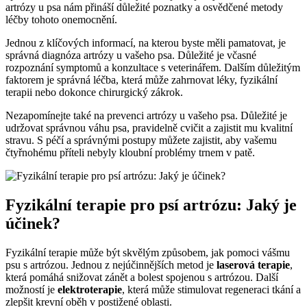
artrózy u psa nám přináší důležité poznatky a osvědčené metody
léčby tohoto onemocnění.
Jednou z klíčových informací, na kterou byste měli pamatovat, je
správná diagnóza artrózy u vašeho psa. Důležité je včasné
rozpoznání symptomů a konzultace s veterinářem. Dalším důležitým
faktorem je správná léčba, která může zahrnovat léky, fyzikální
terapii nebo dokonce chirurgický zákrok.
Nezapomínejte také na prevenci artrózy u vašeho psa. Důležité je
udržovat správnou váhu psa, pravidelně cvičit a zajistit mu kvalitní
stravu. S péčí a správnými postupy můžete zajistit, aby vašemu
čtyřnohému příteli nebyly kloubní problémy trnem v patě.
Fyzikální terapie pro psí artrózu: Jaký je
účinek?
Fyzikální terapie může být skvělým způsobem, jak pomoci vášmu
psu s artrózou. Jednou z nejúčinnějších metod je
laserová terapie
,
která pomáhá snižovat zánět a bolest spojenou s artrózou. Další
možností je
elektroterapie
, která může stimulovat regeneraci tkání a
zlepšit krevní oběh v postižené oblasti.