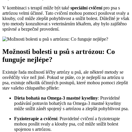
V kombinaci s terapií může být také
speciální cvičení
pro psa s
artrózou velmi účinné. Tato cvičení mohou pomoci posilovat svaly a
klouby, což může zlepšit pohyblivost a snížit bolest. Důležité je však
tyto metody konzultovat s veterinárním lékařem, aby bylo zajištěno
správné a bezpečné provedení.
Možnosti bolesti u psů s artrózou: Co
funguje nejlépe?
Existuje řada možností léčby artrózy u psů, ale některé metody se
osvědčily více než jiné. Pokud se ptáte, co je nejlepší na artrózu u
psa, existuje několik účinných postupů, které mohou pomoci zlepšit
stav vašeho chlupatého přítele:
Dieta bohatá na Omega-3 mastné kyseliny
: Pravidelné
podávání potravin bohatých na Omega-3 mastné kyseliny
může snížit zánět spojený s artrózou a zlepšit pohyblivost psa.
Fyzioterapie a cvičení
: Pravidelné cvičení a fyzioterapie
mohou posílit svaly a klouby psa, což může snížit bolest
spojenou s artrózou.