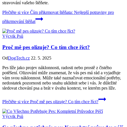
stravování vašeho štěňete.
Přečtěte si více
Čím přikrmovat štěňata: Nejlepší potraviny pro
přikrmování štěňat
Výcvik Psů
Proč mě pes olizuje? Co tím chce říct?
Od
DogTech.cz
22. 5. 2025
Pes líže jako projev náklonnosti, radosti nebo prostě z čistého
potěšení. Olizování může znamenat, že vás pes má rád a vyjadřuje
vám svou náklonnost. Může také naznačovat emocionální potřeby,
nedostatek pozornosti nebo snahu uklidnit sebe i vás. Je důležité
sledovat chování psa a brát v úvahu kontext, ve kterém pes líže.
Přečtěte si více
Proč mě pes olizuje? Co tím chce říct?
Výcvik Psů