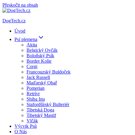
Přeskočit na obsah
DogTech.cz
Úvod
Psí plemena
Akita
Belgický Ovčák
Boloňský Psík
Border Kolie
Corgi
Francouzský Buldoček
Jack Russell
Maďarský Ohař
Pomerian
Retrívr
Shiba Inu
Stafordšírský Bulteriér
Tibetská Doga
Tibetský Mastif
Vlčák
Výcvik Psů
O Nás