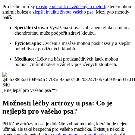
Pro léčbu artrózy
existuje několik osvědčených metod
, které mohou
zmírnit bolest a
zlepšit kvalitu života vašeho psa
. Mezi tyto metody
patří:
Speciální strava:
Vyvážená strava s obsahem glukosaminu a
chondroitinu může podpořit zdraví kloubů.
Fyzioterapie:
Cvičení a masáže mohou posílit svaly a zlepšit
pohyblivost postižených kloubů.
Medikace:
Léky na bázi protizánětlivých látek mohou
pomoci zmírnit bolest a zánět v postižených kloubech.
je nejlepší pro vašeho psa?“>
Možnosti léčby artrózy u psa: Co je
nejlepší pro vašeho psa?
Při léčbě artrózy u psa je důležité vybrat metodu, která bude nejen
účinná, ale také bezpečná pro vašeho mazlíčka. Existuje několik
osvědčených metod,
které mohou pomoci zmírnit bolest
a zlepšit