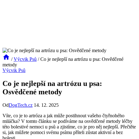
/
Výcvik Psů
/
Co je nejlepší na artrózu u psa: Osvědčené
metody
Výcvik Psů
Co je nejlepší na artrózu u psa:
Osvědčené metody
Od
DogTech.cz
14. 12. 2025
Víte, co je to artróza a jak může postihnout vašeho čtyřnohého
miláčka? V tomto článku se podíváme na osvědčené metody léčby
této bolestivé nemoci u psů a zjistíme, co je pro něj nejlepší. Přečtěte
si, jak můžete pomoci svému psímu příteli zůstat aktivní a bez
bolesti.