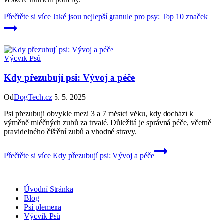
Přečtěte si více
Jaké jsou nejlepší granule pro psy: Top 10 značek
Výcvik Psů
Kdy přezubují psi: Vývoj a péče
Od
DogTech.cz
5. 5. 2025
Psi přezubují obvykle mezi 3 a 7 měsíci věku, kdy dochází k
výměně mléčných zubů za trvalé. Důležitá je správná péče, včetně
pravidelného čištění zubů a vhodné stravy.
Přečtěte si více
Kdy přezubují psi: Vývoj a péče
Úvodní Stránka
Blog
Psí plemena
Výcvik Psů