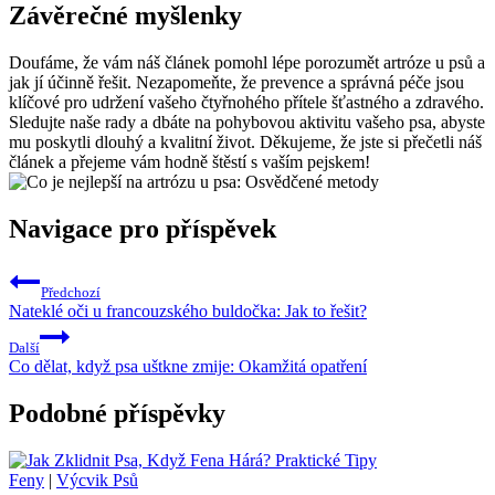
Závěrečné myšlenky
Doufáme, že vám náš článek pomohl lépe porozumět artróze u psů a
jak jí účinně řešit. Nezapomeňte, že prevence a správná péče jsou
klíčové pro udržení vašeho čtyřnohého přítele šťastného a zdravého.
Sledujte naše rady a dbáte na pohybovou aktivitu vašeho psa, abyste
mu poskytli dlouhý a kvalitní život. Děkujeme, že jste si přečetli náš
článek a přejeme vám hodně štěstí s vaším pejskem!
Navigace pro příspěvek
Předchozí
Nateklé oči u francouzského buldočka: Jak to řešit?
Další
Co dělat, když psa uštkne zmije: Okamžitá opatření
Podobné příspěvky
Feny
|
Výcvik Psů