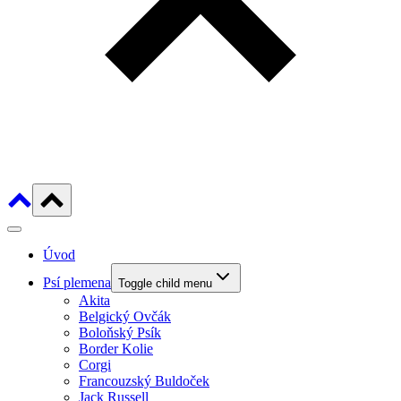
Úvod
Psí plemena
Toggle child menu
Akita
Belgický Ovčák
Boloňský Psík
Border Kolie
Corgi
Francouzský Buldoček
Jack Russell