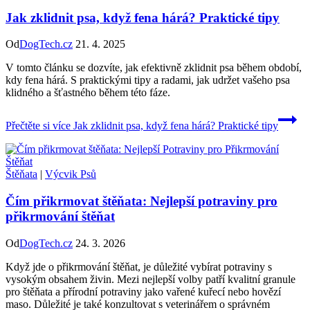
Jak zklidnit psa, když fena hárá? Praktické tipy
Od
DogTech.cz
21. 4. 2025
V tomto článku se dozvíte, jak efektivně zklidnit psa během období,
kdy fena hárá. S praktickými tipy a radami, jak udržet vašeho psa
klidného a šťastného během této fáze.
Přečtěte si více
Jak zklidnit psa, když fena hárá? Praktické tipy
Štěňata
|
Výcvik Psů
Čím přikrmovat štěňata: Nejlepší potraviny pro
přikrmování štěňat
Od
DogTech.cz
24. 3. 2026
Když jde o přikrmování štěňat, je důležité vybírat potraviny s
vysokým obsahem živin. Mezi nejlepší volby patří kvalitní granule
pro štěňata a přírodní potraviny jako vařené kuřecí nebo hovězí
maso. Důležité je také konzultovat s veterinářem o správném