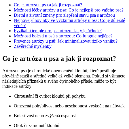
Co je artróza u psa a jak ji rozpoznat?
Možnosti léčby artrózy u psa: Co je nejlepší pro vašeho psa?
Dietní a životní změny pro zlepšení stavu psa s artrózou
Nejnovější novinky ve výzkumu artrózy u psa: Co je důležité
vědět?
Fyzikální terapie pro psí artrózu: Jaký je účinek?
Možnosti bolesti u psů s artrózou: Co funguje nejlépe?
Prevence artrózy u psů: Jak minimalizovat riziko vzniku?
Závěrečné myšlenky
Co je artróza u psa a jak ji rozpoznat?
Artróza u psa je chronické onemocnění kloubů, které postihuje
převážně starší a středně velké až velké plemena. Pokud si všimnete
následujících příznaků u svého čtyřnohého přítele, může to být
indikace artrózy:
Chroustání či cvrkot kloubů při pohybu
Omezená pohyblivost nebo neschopnost vyskočit na nábytek
Bolestivost nebo zvýšená ospalost
Otok či zarudnutí kloubů