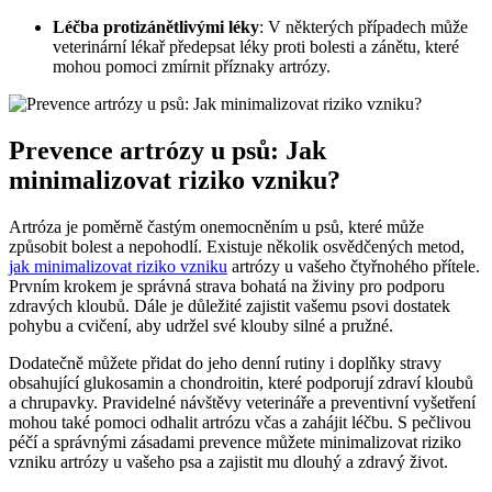
Léčba protizánětlivými léky
: V některých případech může
veterinární lékař předepsat léky proti bolesti a zánětu, které
mohou pomoci zmírnit příznaky artrózy.
Prevence artrózy u psů: Jak
minimalizovat riziko vzniku?
Artróza je poměrně častým onemocněním u psů, které může
způsobit bolest a nepohodlí. Existuje několik osvědčených metod,
jak minimalizovat riziko vzniku
artrózy u vašeho čtyřnohého přítele.
Prvním krokem je správná strava bohatá na živiny pro podporu
zdravých kloubů. Dále je důležité zajistit vašemu psovi dostatek
pohybu a cvičení, aby udržel své klouby silné a pružné.
Dodatečně můžete přidat do jeho denní rutiny i doplňky stravy
obsahující glukosamin a chondroitin, které podporují zdraví kloubů
a chrupavky. Pravidelné návštěvy veterináře a preventivní vyšetření
mohou také pomoci odhalit artrózu včas a zahájit léčbu. S pečlivou
péčí a správnými zásadami prevence můžete minimalizovat riziko
vzniku artrózy u vašeho psa a zajistit mu dlouhý a zdravý život.