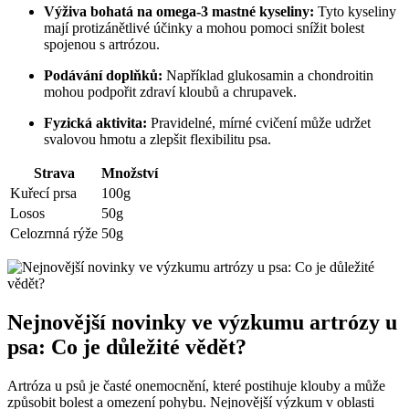
Výživa bohatá na omega-3 mastné kyseliny:
Tyto kyseliny
mají protizánětlivé účinky a mohou pomoci snížit bolest
spojenou s artrózou.
Podávání doplňků:
Například glukosamin a chondroitin
mohou podpořit zdraví kloubů a chrupavek.
Fyzická aktivita:
Pravidelné, mírné cvičení může udržet
svalovou hmotu a zlepšit flexibilitu psa.
Strava
Množství
Kuřecí prsa
100g
Losos
50g
Celozrnná rýže
50g
Nejnovější novinky ve výzkumu artrózy u
psa: Co je důležité vědět?
Artróza u psů je časté onemocnění, které postihuje klouby a může
způsobit bolest a omezení pohybu. Nejnovější výzkum v oblasti