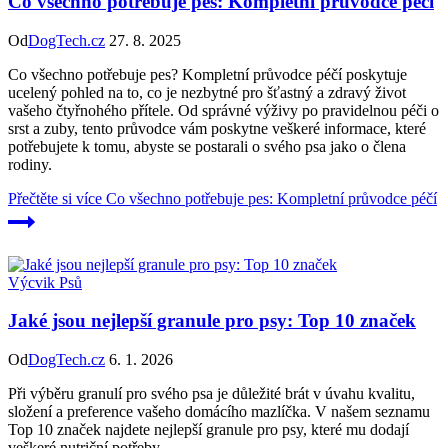
Co všechno potřebuje pes: Kompletní průvodce péčí
Od
DogTech.cz
27. 8. 2025
Co všechno potřebuje pes? Kompletní průvodce péčí poskytuje
ucelený pohled na to, co je nezbytné pro šťastný a zdravý život
vašeho čtyřnohého přítele. Od správné výživy po pravidelnou péči o
srst a zuby, tento průvodce vám poskytne veškeré informace, které
potřebujete k tomu, abyste se postarali o svého psa jako o člena
rodiny.
Přečtěte si více
Co všechno potřebuje pes: Kompletní průvodce péčí
Výcvik Psů
Jaké jsou nejlepší granule pro psy: Top 10 značek
Od
DogTech.cz
6. 1. 2026
Při výběru granulí pro svého psa je důležité brát v úvahu kvalitu,
složení a preference vašeho domácího mazlíčka. V našem seznamu
Top 10 značek najdete nejlepší granule pro psy, které mu dodají
veškeré nutriční potřeby.