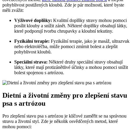
pohyblivost postižených kloubů. Zde je pár možností, které byste
měli zvážit:
Výživové doplňky:
Kvalitní doplňky stravy mohou pomoci
posílit klouby a snížit zánět. Některé doplňky obsahují látky,
které podporují tvorbu chrupavky a kloubní tekutiny.
Fyzikální terapie:
Fyzikální terapie, jako je masáž, ultrazvuk
nebo elektroléčba, může pomoci zmírnit bolest a zlepšit
pohyblivost kloubů.
Speciální strava:
Některé druhy speciální stravy obsahují
látky, které mají protizánětlivé účinky a mohou pomoci snížit
bolest spojenou s artrózou.
Dietní a životní změny pro zlepšení stavu
psa s artrózou
Pro zlepšení stavu psa s artrózou je klíčové zaměřit se na správnou
stravu a životní styl. Zde je několik osvědčených metod, které
mohou pomoci: