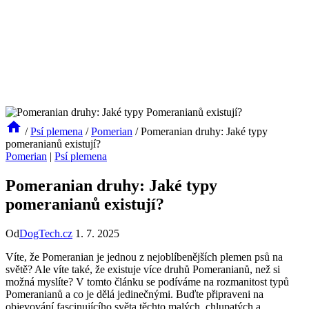
/
Psí plemena
/
Pomerian
/
Pomeranian druhy: Jaké typy
pomeranianů existují?
Pomerian
|
Psí plemena
Pomeranian druhy: Jaké typy
pomeranianů existují?
Od
DogTech.cz
1. 7. 2025
Víte, že Pomeranian je jednou z ‍nejoblíbenějších plemen psů na
světě? Ale víte také, že existuje více druhů Pomeranianů, než si
‌možná myslíte? V tomto článku se podíváme na rozmanitost typů
Pomeranianů a co je dělá jedinečnými. Buďte připraveni na
objevování fascinujícího světa těchto malých, chlupatých a