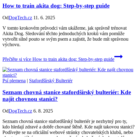
How to train akita dog: Step-by-step guide
Od
DogTech.cz
11. 6. 2025
V tomto krokovém průvodci vám ukážeme, jak správně trénovat
Akita Dog. Sledování těchto jednoduchých kroků vám pomůže
vytvořit silné pouto se svým psem a zajistit, že bude mít správnou
výchovu.
Přečtěte si více
How to train akita dog: Step-by-step guide
Psí plemena
|
Stafordšírský Bulteriér
Seznam chovná stanice stafordšírský bulteriér: Kde
najít chovnou stanici?
Od
DogTech.cz
6. 8. 2025
Seznam chovná stanice stafordšírský bulteriér je nezbytný pro ty,
kdo hledají zdravé a dobře chované štěně. Kde najít takovou stanici?
Podívejte se na oficiální webové stránky chovatelských klubů, nebo