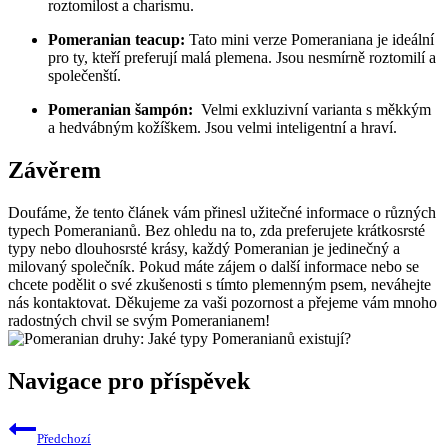
roztomilost a charismu.
Pomeranian teacup:
Tato mini verze Pomeraniana je⁤ ideální
pro ty, kteří preferují malá ‍plemena. Jsou nesmírně ​roztomilí ​a‌
společenští.
Pomeranian šampón:
⁣ Velmi exkluzivní varianta s měkkým‌
a hedvábným kožíškem. Jsou velmi inteligentní a ⁢hraví.
Závěrem
Doufáme, že ‌tento článek vám přinesl užitečné informace⁣ o různých
typech Pomeranianů. Bez ohledu na to, zda preferujete krátkosrsté
typy⁤ nebo dlouhosrsté krásy, každý Pomeranian ​je jedinečný a
milovaný ​společník.⁢ Pokud máte zájem‌ o další informace ​nebo se
chcete podělit o⁢ své zkušenosti s⁢ tímto plemenným psem, neváhejte
nás kontaktovat. Děkujeme za vaši⁤ pozornost ‍a přejeme vám ‍mnoho
⁢radostných chvil ⁣se svým Pomeranianem!
Navigace pro příspěvek
Předchozí