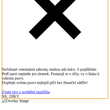
Nečekané veterinární zákroky mohou stát tisíce. S pojištěním
PetExpert zaplatíte jen zlomek. Postarají se o účty, vy o lásku k
vašemu psovi.
Dopřejte svému psovi nejlepší péči bez finanční zátěže!
Zjistit více o pojištění mazlíčka
NE, DÍKY