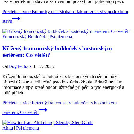
psa v perfektním stavu a zároveň mu poskytnout potřebnou péči.
Přečtěte si více
Boloňský psík stříhání: Jak udržet srst v perfektním
stavu
Francouzský Buldoček
|
Psí plemena
Křížený francouzský buldoček s bostonským
teriérem: Co vědět?
Od
DogTech.cz
31. 7. 2025
Křížení francouzského buldočka s bostonským teriérem může
přinést úžasné a jedinečné psy do vašeho života. Přinášíme vám
informace a tipy, které budou užitečné při péči o tyto energické a
milé přátele.
Přečtěte si více
Křížený francouzský buldoček s bostonským
teriérem: Co vědět?
Akita
|
Psí plemena