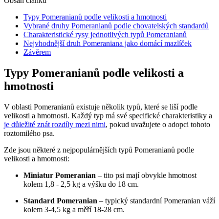
Obsah článku
Typy Pomeranianů podle ⁢velikosti a hmotnosti
Vybrané druhy Pomeranianů podle⁣ chovatelských standardů
Charakteristické rysy jednotlivých typů Pomeranianů
Nejvhodnější druh Pomeraniana⁤ jako domácí mazlíček
Závěrem
Typy Pomeranianů podle ⁢velikosti a
hmotnosti
V oblasti ⁤Pomeranianů ‌existuje několik typů, které se liší podle
velikosti a hmotnosti. Každý typ má​ své ⁣specifické charakteristiky a‌
je důležité znát rozdíly mezi nimi
, pokud uvažujete o adopci⁢ tohoto
roztomilého psa.
Zde jsou některé z nejpopulárnějších typů Pomeranianů podle
‍velikosti a hmotnosti:
Miniatur Pomeranian
– tito psi‍ mají obvykle hmotnost
kolem 1,8 -‍ 2,5 kg a výšku do 18 cm.
Standard Pomeranian
– typický standardní Pomeranian váží
kolem 3-4,5 kg​ a měří 18-28 cm.