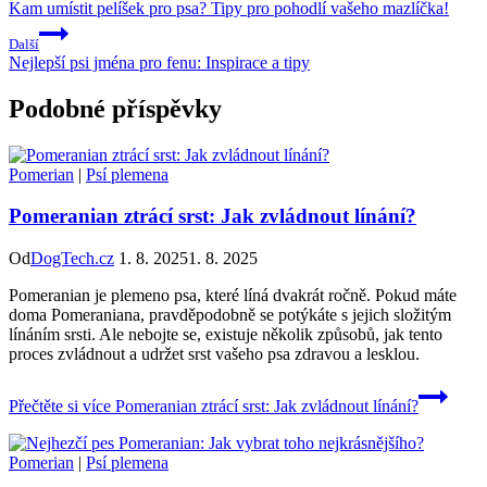
Kam umístit pelíšek pro psa? Tipy pro pohodlí vašeho mazlíčka!
Další
Nejlepší psi jména pro fenu: Inspirace a tipy
Podobné příspěvky
Pomerian
|
Psí plemena
Pomeranian ztrácí srst: Jak zvládnout línání?
Od
DogTech.cz
1. 8. 2025
1. 8. 2025
Pomeranian je plemeno psa, které líná dvakrát ročně. Pokud máte
doma Pomeraniana, pravděpodobně se potýkáte s jejich složitým
línáním srsti. Ale nebojte se, existuje několik způsobů, jak tento
proces zvládnout a udržet srst vašeho psa zdravou a lesklou.
Přečtěte si více
Pomeranian ztrácí srst: Jak zvládnout línání?
Pomerian
|
Psí plemena