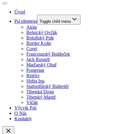
Úvod
Psí plemena
Toggle child menu
Akita
Belgický Ovčák
Boloňský Psík
Border Kolie
Corgi
Francouzský Buldoček
Jack Russell
Maďarský Ohař
Pomerian
Retrívr
Shiba Inu
Stafordšírský Bulteriér
Tibetská Doga
Tibetský Mastif
Vlčák
Výcvik Psů
O Nás
Kontakty