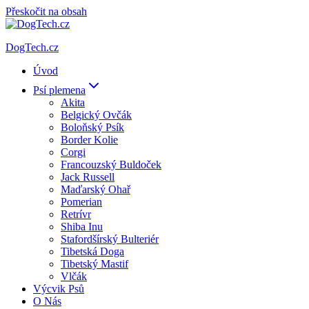
Přeskočit na obsah
DogTech.cz
Úvod
Psí plemena
Akita
Belgický Ovčák
Boloňský Psík
Border Kolie
Corgi
Francouzský Buldoček
Jack Russell
Maďarský Ohař
Pomerian
Retrívr
Shiba Inu
Stafordšírský Bulteriér
Tibetská Doga
Tibetský Mastif
Vlčák
Výcvik Psů
O Nás