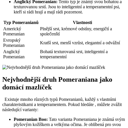
Anglický Pomeranian:
Tento typ je známý svou bohatou a‍
texturovanou⁤ srstí. Jsou to inteligentní a temperamentní ‍psi,‍
kteří si rádi hrají​ a mají rádi pozornost.
Typ Pomeranianů
Vlastnosti
Americký
Plnější srst, krémové odstíny, energičtí​ a
Pomeranian
společenští
Evropský
Kratší srst, menší vzrůst, elegantní a odvážní
Pomeranian
Anglický
Bohatá texturovaná srst, inteligentní a
Pomeranian
temperamentní
Nejvhodnější druh Pomeraniana⁤ jako
domácí mazlíček
​ ​ Existuje mnoho různých typů Pomeranianů, každý ​s‍ vlastními
charakteristikami a temperamentem. Pokud hledáte , můžete zvážit ​
následující varianty:
Pomeranian​ Boo:
Tato varianta⁢ Pomeraniana⁢ je známá ⁢svým
plyšovým ⁤kožíškem‍ a‌ velkýma očima. Je oblíbená pro svou