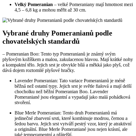
Velký Pomeranian
– velké Pomeraniany mají hmotnost mezi
4,5 – 6,8 kg a mohou měřit až 30 cm.
Vybrané druhy Pomeranianů podle⁣
chovatelských standardů
– Pomeranian Boo: Tento‍ typ Pomeranianů​ je známý svým
⁤plyšovým kožíškem a malou, zakulacenou hlavou.​ Mají ‍krátké⁤ nohy
a ⁣kompaktní tělo. Jejich srst je‌ obvykle bílá a ​měkká jako plyš, což⁤
dává ‌dojem roztomilé⁢ plyšové hračky.
Lavender ⁢Pomeranian: Tato variace Pomeranianů je méně
běžná než ostatní typy. Jejich srst je světle‍ fialová ⁣a ⁢mají delší
chocholku než běžní Pomeranian Boo. Lavender
Pomeraniané jsou elegantní a vypadají jako malá pohádková
stvoření.
Blue Merle Pomeranian: Tento druh Pomeranianů má
⁢jedinečné⁣ zbarvení‍ srsti, ​které​ kombinuje modrou, černou a
⁣šedou⁤ barvu. Jejich srst⁢ vytváří pestrý‍ vzor, který je atraktivní
‌a originální. Blue Merle Pomeraniané jsou nejen krásní, ale
také temperamentní a přátelští.