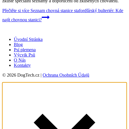
zkuste speciální seznamy a doporučení od zkušených chovatelů.
Přečtěte si více
Seznam chovná stanice stafordšírský bulteriér: Kde
najít chovnou stanici?
Úvodní Stránka
Blog
Psí plemena
Výcvik Psů
O Nás
Kontakty
© 2026 DogTech.cz |
Ochrana Osobních Údajů