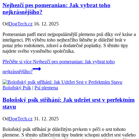
Nejhezčí pes pomeranian: Jak vybrat toho
nejkrásnějšího?
Od
DogTech.cz
16. 12. 2025
Pomeranian patří mezi nejpopulárnější plemeno psů díky své kráse a
inteligenci. Při výběru toho nejhezčího štěněte je důležité brát v
potaz jeho rodokmen, zdraví a dodatečné poplatky. S těmito tipy
najdete svého vysněného společníka.
Přečtěte si více
Nejhezčí pes pomeranian: Jak vybrat toho
nejkrásnějšího?
Boloňský Psík
|
Psí plemena
Boloňský psík stříhání: Jak udržet srst v perfektním
stavu
Od
DogTech.cz
31. 12. 2025
Boloňský psík stříhání je důležitým prvkem v péči o srst tohoto
plemene. S těmito užitečnými tipy budete schopni udržet srst vašeho