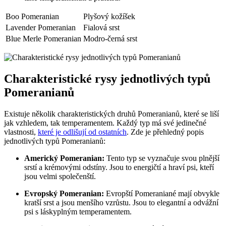
Boo Pomeranian
Plyšový kožíšek
Lavender Pomeranian
Fialová srst
Blue Merle Pomeranian
Modro-černá ⁣srst
Charakteristické rysy jednotlivých typů
Pomeranianů
Existuje několik charakteristických druhů Pomeranianů, které se​ liší⁢
jak vzhledem, tak ⁢temperamentem. Každý ‌typ má své jedinečné
vlastnosti, ‌
které je odlišují od ostatních
.‌ Zde je přehledný popis
jednotlivých‌ typů Pomeranianů:
Americký Pomeranian:
Tento typ se vyznačuje svou plnější
srstí‍ a krémovými odstíny. Jsou to energičtí a hraví psi, kteří
jsou velmi společenští.
Evropský Pomeranian:
Evropští Pomeraniané mají obvykle
kratší srst a​ jsou menšího vzrůstu. Jsou to elegantní a odvážní
psi⁣ s láskyplným temperamentem.