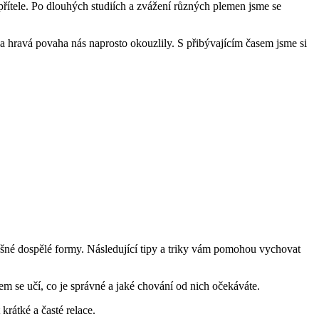
o přítele. Po dlouhých studiích a zvážení různých plemen jsme se
t a hravá povaha nás naprosto okouzlily. S přibývajícím časem jsme si
slušné dospělé formy. Následující tipy a triky vám pomohou vychovat
 se učí, co je správné a jaké chování od nich očekáváte.
átké a časté ​​relace.