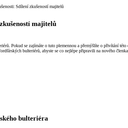
ušenosti: Sdílení zkušeností majitelů
 zkušeností majitelů
iérů. Pokud se zajímáte o tuto plemennou a přemýšlíte o přivítání této
fordšírských bulteriérů, abyste se co nejlépe připravili na nového členk
rského bulteriéra