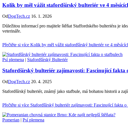
Kolik by měl vážit stafordšírský bulteriér ve 4 měsícíc
Od
DogTech.cz
16. 1. 2026
Důležitou informací pro majitele štěňat Staffordského bulteriéra je id
veterináře.
Přečtěte si více
Kolik by měl vážit stafordšírský bulteriér ve 4 měsícíc
Psí plemena
|
Stafordšírský Bulteriér
Stafordšírský bulteriér zajímavosti: Fascinující fakta 
Od
DogTech.cz
20. 4. 2025
Stafordšírský bulteriér, známý jako stafbule, má bohatou historii a zaj
Přečtěte si více
Stafordšírský bulteriér zajímavosti: Fascinující fakta o
Pomerian
|
Psí plemena