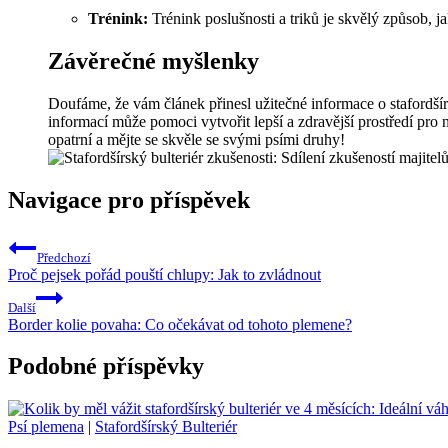
Trénink:
Trénink poslušnosti a triků je skvělý způsob, ja
Závěrečné myšlenky
Doufáme, že vám článek přinesl užitečné informace o stafordšírs
informací může pomoci vytvořit lepší a zdravější prostředí pro 
opatrní a mějte se skvěle se svými psími druhy!
Navigace pro příspěvek
Předchozí
Proč pejsek pořád pouští chlupy: Jak to zvládnout
Další
Border kolie povaha: Co očekávat od tohoto plemene?
Podobné příspěvky
Psí plemena
|
Stafordšírský Bulteriér