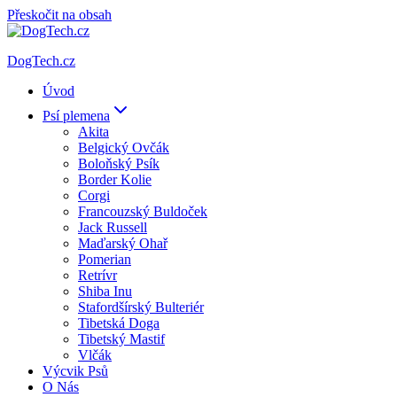
Přeskočit na obsah
DogTech.cz
Úvod
Psí plemena
Akita
Belgický Ovčák
Boloňský Psík
Border Kolie
Corgi
Francouzský Buldoček
Jack Russell
Maďarský Ohař
Pomerian
Retrívr
Shiba Inu
Stafordšírský Bulteriér
Tibetská Doga
Tibetský Mastif
Vlčák
Výcvik Psů
O Nás