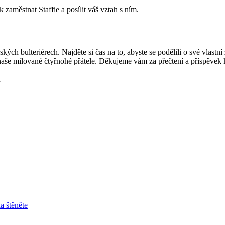
k zaměstnat Staffie a posílit váš vztah s ním.
kých bulteriérech. Najděte si čas na to, abyste se podělili o své vlastn
naše milované čtyřnohé přátele. Děkujeme vám za přečtení a příspěvek k 