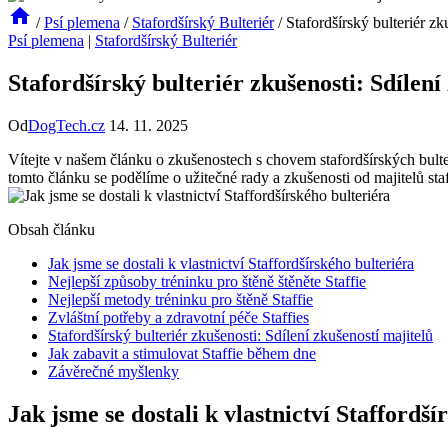
/
Psí plemena
/
Stafordšírský Bulteriér
/
Stafordšírský bulteriér zk
Psí plemena
|
Stafordšírský Bulteriér
Stafordšírský bulteriér zkušenosti: Sdílení
Od
DogTech.cz
14. 11. 2025
Vítejte v našem článku o zkušenostech s chovem stafordšírských bulter
tomto článku se podělíme o užitečné rady a zkušenosti od majitelů sta
Obsah článku
Jak jsme se dostali k vlastnictví Staffordšírského bulteriéra
Nejlepší způsoby tréninku pro štěně štěněte Staffie
Nejlepší metody tréninku pro štěně Staffie
Zvláštní potřeby a zdravotní péče Staffies
Stafordšírský bulteriér zkušenosti: Sdílení zkušeností majitelů
Jak zabavit a stimulovat Staffie během dne
Závěrečné myšlenky
Jak jsme se dostali k vlastnictví Staffordší