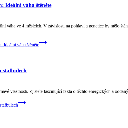
h: Ideální váha štěněte
eální váha ve 4 měsících. V závislosti na pohlaví a genetice by mělo št
h: Ideální váha štěněte
o stafbulech
ímavé vlastnosti. Zjistěte fascinující fakta o těchto energických a oddan
 stafbulech