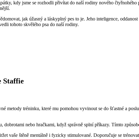
t zpátky, kdy jsme se rozhodli přivítat do naší rodiny nového čtyřnohéh
nější.
uvědomovat, jak úžasný a láskyplný pes to je. Jeho inteligence, oddanos
vedli tohoto skvělého psa do naší rodiny.
 Staffie
 správné metody tréninku, které mu pomohou vyvinout se do šťastné a po
 dobrotami nebo hračkami, když správně splní příkazy. Tímto způsobem
žet vaše štěně mentálně i fyzicky stimulované. Doporučuje se trénovat kr