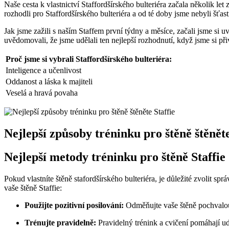
Naše cesta k vlastnictví Staffordšírského bulteriéra začala několik le
rozhodli pro Staffordšírského bulteriéra a od té doby jsme nebyli šťast
Jak jsme zažili s naším Staffem první týdny a měsíce, začali jsme si 
uvědomovali, že jsme udělali ten nejlepší rozhodnutí, když jsme si při
Proč jsme si vybrali Staffordšírského bulteriéra:
Inteligence a učenlivost
Oddanost a láska k majiteli
Veselá a hravá povaha
Nejlepší způsoby tréninku pro štěně štěněte
Nejlepší metody tréninku pro štěně Staffie
Pokud vlastníte štěně stafordšírského bulteriéra, je důležité zvolit
vaše štěně Staffie:
Použijte pozitivní posilování:
Odměňujte vaše štěně pochvalou,
Trénujte pravidelně:
Pravidelný trénink a cvičení pomáhají udr