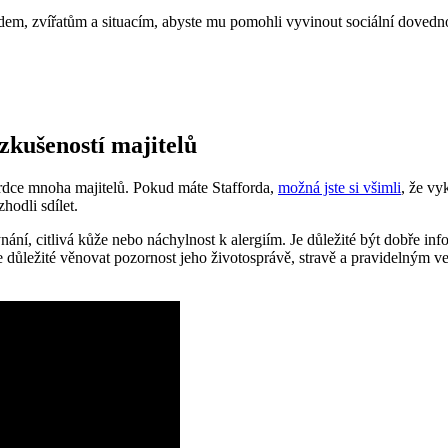
em, zvířatům a situacím, abyste mu pomohli vyvinout sociální dovednos
 zkušeností majitelů
 srdce mnoha majitelů. Pokud máte Stafforda,
možná jste si všimli
, že vy
hodli sdílet.
ýnání, citlivá kůže nebo náchylnost k alergiím. Je důležité být dobře i
 je důležité věnovat pozornost jeho životosprávě, stravě a pravidelným v