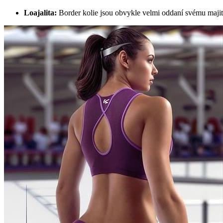
Loajalita:
Border kolie jsou obvykle velmi oddaní svému majitel