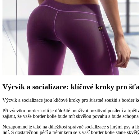
Výcvik a socializace: klíčové kroky pro šťa
Výcvik a socializace jsou klíčové kroky pro šťastné soužití s border kol
Při výcviku border kolií je důležité používat pozitivní posílení a t
zajistit, že vaše border kolie bude mít skvělou povahu a bude schopna
Nezapomínejte také na důležitost správné socializace s jinými psy a 
lidí. S dostatečnou péčí a tréninkem se z vaší border kolie stane skvěl