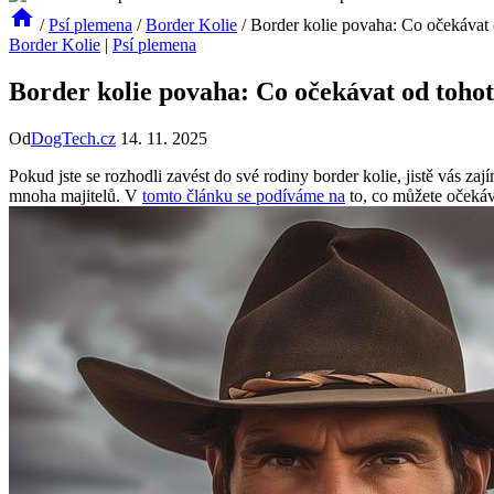
/
Psí plemena
/
Border Kolie
/
Border kolie povaha: Co očekávat
Border Kolie
|
Psí plemena
Border kolie povaha: Co očekávat od toho
Od
DogTech.cz
14. 11. 2025
Pokud jste se rozhodli zavést do své rodiny border kolie, jistě vás z
mnoha majitelů. V
tomto článku se podíváme na
to, co můžete očekáv