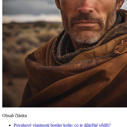
Obsah článku
Povahové vlastnosti border kolie: co je důležité vědět?