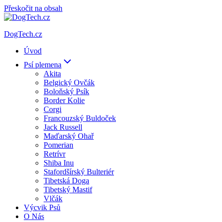
Přeskočit na obsah
DogTech.cz
Úvod
Psí plemena
Akita
Belgický Ovčák
Boloňský Psík
Border Kolie
Corgi
Francouzský Buldoček
Jack Russell
Maďarský Ohař
Pomerian
Retrívr
Shiba Inu
Stafordšírský Bulteriér
Tibetská Doga
Tibetský Mastif
Vlčák
Výcvik Psů
O Nás