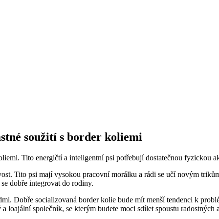
stné soužití s border koliemi
iemi. Tito energičtí a inteligentní psi potřebují dostatečnou fyzickou akt
rpělivost. Tito psi mají vysokou pracovní morálku a rádi se učí novým 
 se dobře integrovat do rodiny.
lidmi. Dobře socializovaná border kolie bude mít menší tendenci k prob
ý a loajální společník, se kterým budete moci sdílet spoustu radostných a