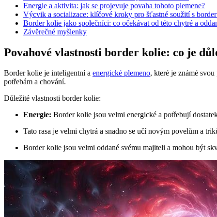
Energie a aktivita: jak se projevuje povaha tohoto plemene?
Výcvik a socializace: klíčové kroky pro šťastné soužití s border
Border kolie jako společníci: co očekávat od této chytré a odda
Závěrečné myšlenky
Povahové vlastnosti border kolie: co je důl
Border kolie je inteligentní a
energické plemeno
, které je známé svou 
potřebám a chování.
Důležité vlastnosti border kolie:
Energie:
Border kolie jsou velmi energické a potřebují dostat
Tato rasa je velmi chytrá a snadno se učí novým povelům a triků
Border kolie jsou velmi oddané svému majiteli a mohou být skvě