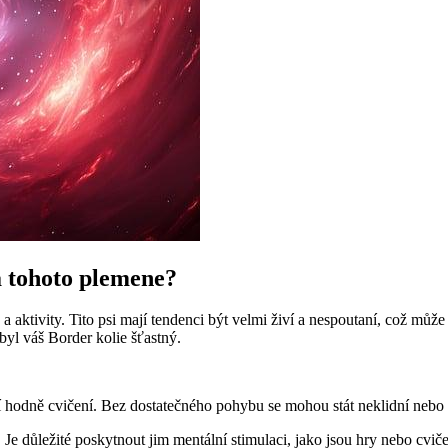
a tohoto plemene?
aktivity. Tito psi mají tendenci být velmi živí a nespoutaní, což může b
yl váš Border kolie šťastný.
í hodně cvičení. Bez dostatečného pohybu se mohou stát neklidní nebo 
. Je důležité poskytnout jim mentální stimulaci, jako jsou hry nebo cviče