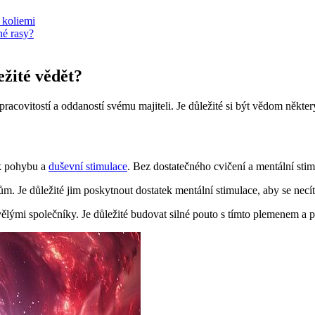
 koliemi
né rasy?
ežité vědět?
pracovitostí a oddaností svému majiteli. Je důležité si být vědom někter
ek pohybu a
duševní stimulace
. Bez dostatečného cvičení a mentální sti
m. Je důležité jim poskytnout dostatek mentální stimulace, aby se necít
lými společníky. Je důležité budovat silné pouto s tímto plemenem a p