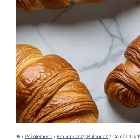
/
Psí plemena
/
Francouzský Buldoček
/
Co dělat, k