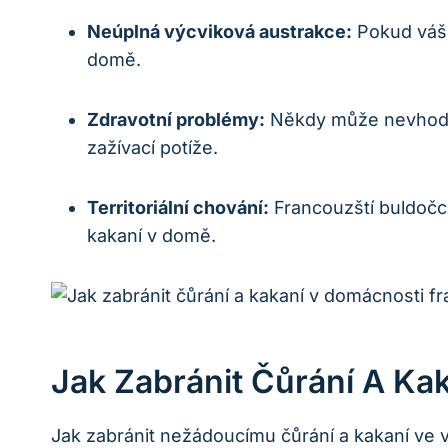
Neúplná ⁣výcviková austrakce:
⁣Pokud váš
domě.
Zdravotní problémy:
Někdy‌ může nevhodné
zažívací potíže.
Territoriální chování:
⁣Francouzští buldočci 
kakaní v domě.
Jak ⁣zabránit Čůrání⁢ A K
Jak zabránit nežádoucímu čůrání⁤ a kakaní ve