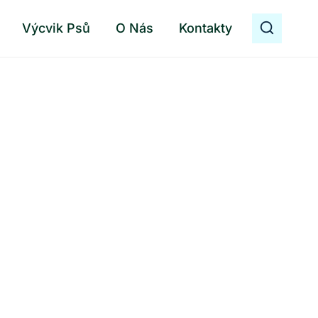
Výcvik Psů
O Nás
Kontakty