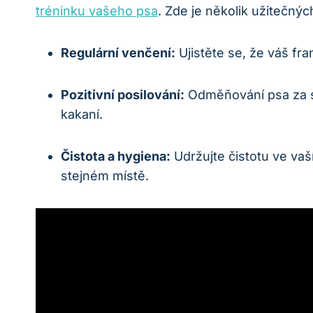
tréninku vašeho psa
. Zde je několik užitečných
Regulární ⁣venčení:
Ujistěte se,‌ že váš f
Pozitivní posilování:
Odměňování‍ psa za sp
kakaní.
Čistota a ​hygiena:
Udržujte čistotu ‍ve ‍v
stejném místě.