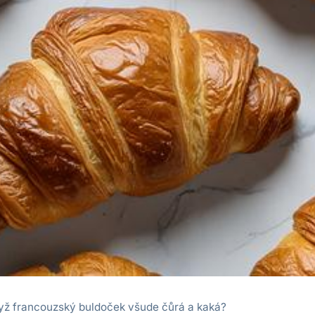
dyž francouzský buldoček všude čůrá a kaká?