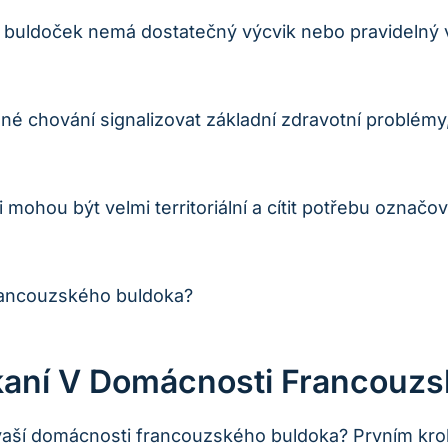
 buldoček nemá dostatečný výcvik nebo⁣ pravidelný v
 chování signalizovat základní zdravotní problémy, 
mohou‍ být velmi ​territoriální a cítit potřebu označov
akaní ‌v Domácnosti Francouz
 vaší domácnosti francouzského buldoka? Prvním kro