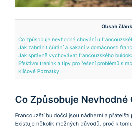
Obsah člán
Co způsobuje ⁣nevhodné chování ⁣u francouzské
Jak ⁣zabránit čůrání⁢ a kakaní ‌v domácnosti fra
Jak správně vychovávat francouzského buldoka,
Efektivní trénink a⁢ tipy pro řešení problémů s 
Klíčové‍ Poznatky
Co Způsobuje ⁣nevhodné 
Francouzští buldočci jsou nádherní a přátelšt
Existuje několik ‍možných důvodů, proč ‌k tom