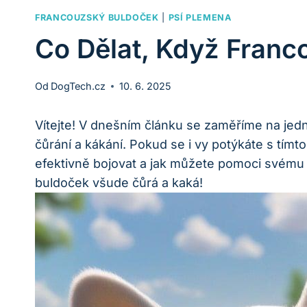
FRANCOUZSKÝ BULDOČEK
|
PSÍ PLEMENA
Co Dělat, Když Fran
Od
DogTech.cz
10. 6. 2025
Vítejte! V dnešním článku se zaměříme ‍na jedn
čůrání a kákání.⁢ Pokud se⁢ i vy potýkáte s tímto
efektivně bojovat a jak můžete pomoci svému ma
buldoček všude čůrá a kaká!