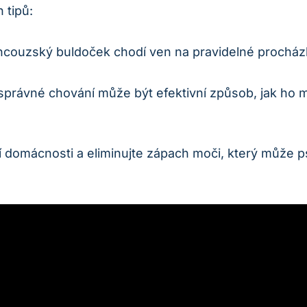
 tipů:
rancouzský buldoček chodí ven na ⁣pravidelné ‍prochá
rávné chování může být efektivní způsob, jak ho mot
aší domácnosti a eliminujte zápach moči, který může 