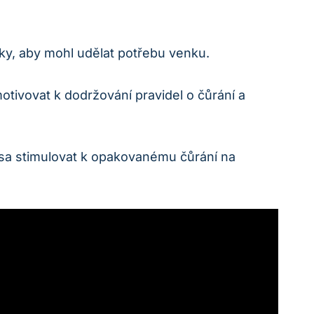
zky, aby mohl udělat potřebu venku.
ivovat k ‌dodržování pravidel o čůrání⁤ a
psa stimulovat k opakovanému čůrání ‌na