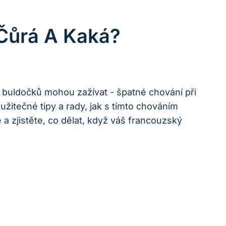
Čůrá A Kaká?
h buldočků mohou zažívat ⁣- špatné chování při
itečné tipy ‌a rady, jak s⁢ tímto‍ chováním ​
⁣zjistěte, co dělat,‌ když ⁢váš francouzský