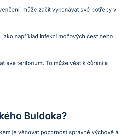
enčení, může začít​ vykonávat své potřeby v
jako například infekci ⁢močových⁤ cest nebo
at své teritorium. To​ může​ vést k⁤ čůrání a
ského ‍buldoka?
kem je věnovat pozornost ‍správné výchově ⁣a