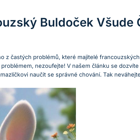
couzský Buldoček Všude 
o z ⁢častých problémů, které majitelé⁣ francouzskýc
 ‌problémem, nezoufejte! V ⁢našem článku se dozvíte⁤ už
zlíčkovi naučit se‍ správné chování. Tak neváhejte a 