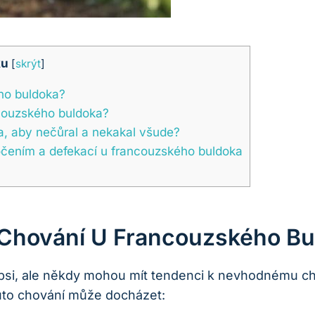
ku
[
skrýt
]
ho ‍buldoka?
ncouzského ‍buldoka?
 aby nečůral a ‌nekakal​ všude?
močením a defekací ​u francouzského buldoka
Chování ⁣u Francouzského ‍b
í psi, ale někdy mohou mít⁢ tendenci k nevhodnému ch
uto chování může ⁤docházet: