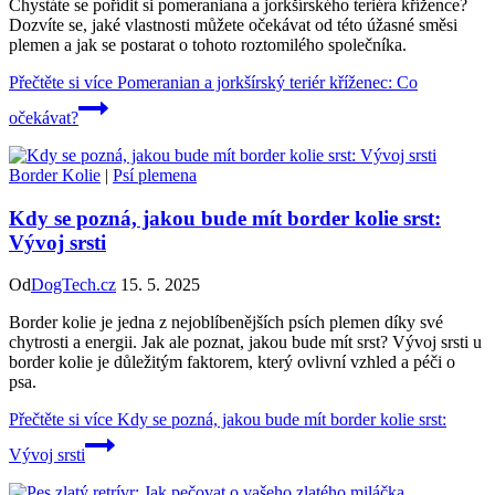
Chystáte se pořídit si pomeraniana a jorkšírského teriéra křížence?
Dozvíte se, jaké vlastnosti můžete očekávat od této úžasné směsi
plemen a jak se postarat o tohoto roztomilého společníka.
Přečtěte si více
Pomeranian a jorkšírský teriér kříženec: Co
očekávat?
Border Kolie
|
Psí plemena
Kdy se pozná, jakou bude mít border kolie srst:
Vývoj srsti
Od
DogTech.cz
15. 5. 2025
Border kolie je jedna z nejoblíbenějších psích plemen díky své
chytrosti a energii. Jak ale poznat, jakou bude mít srst? Vývoj srsti u
border kolie je důležitým faktorem, který ovlivní vzhled a péči o
psa.
Přečtěte si více
Kdy se pozná, jakou bude mít border kolie srst:
Vývoj srsti