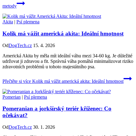
metody
Akita
|
Psí plemena
Kolik má vážit americká akita: Ideální hmotnost
Od
DogTech.cz
15. 4. 2026
Americká Akita by měla mít ideální váhu mezi 34-60 kg. Je důležité
udržovat ji zdravou a fit. Správná váha pomáhá minimalizovat riziko
zdravotních problémů u tohoto majestátního psa.
Přečtěte si více
Kolik má vážit americká akita: Ideální hmotnost
Pomerian
|
Psí plemena
Pomeranian a jorkšírský teriér kříženec: Co
očekávat?
Od
DogTech.cz
30. 1. 2026