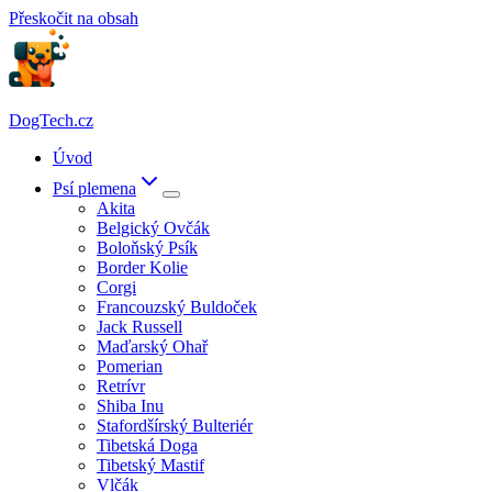
Přeskočit na obsah
DogTech.cz
Úvod
Psí plemena
Akita
Belgický Ovčák
Boloňský Psík
Border Kolie
Corgi
Francouzský Buldoček
Jack Russell
Maďarský Ohař
Pomerian
Retrívr
Shiba Inu
Stafordšírský Bulteriér
Tibetská Doga
Tibetský Mastif
Vlčák