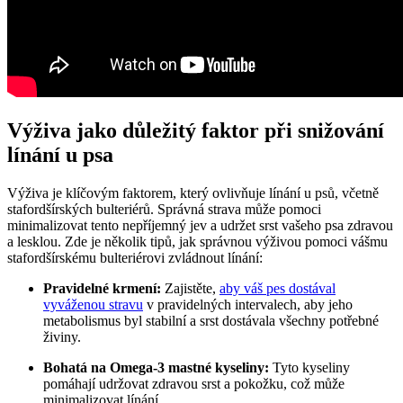
Výživa jako důležitý faktor při snižování
línání u psa
Výživa je klíčovým faktorem, který ovlivňuje línání u psů, včetně
stafordšírských bulteriérů. Správná strava může pomoci
minimalizovat tento nepříjemný jev a udržet srst vašeho psa zdravou
a lesklou. Zde je několik tipů, jak správnou výživou pomoci vášmu
stafordšírskému bulteriérovi zvládnout línání:
Pravidelné krmení:
Zajistěte,
aby váš pes dostával
vyváženou stravu
v pravidelných intervalech, aby jeho
metabolismus byl stabilní a srst dostávala všechny potřebné
živiny.
Bohatá na Omega-3 mastné kyseliny:
Tyto kyseliny
pomáhají udržovat zdravou srst a pokožku, což může
minimalizovat línání.