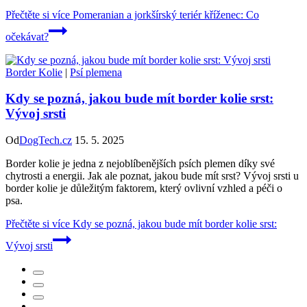
Přečtěte si více
Pomeranian a jorkšírský teriér kříženec: Co
očekávat?
Border Kolie
|
Psí plemena
Kdy se pozná, jakou bude mít border kolie srst:
Vývoj srsti
Od
DogTech.cz
15. 5. 2025
Border kolie je jedna z nejoblíbenějších psích plemen díky své
chytrosti a energii. Jak ale poznat, jakou bude mít srst? Vývoj srsti u
border kolie je důležitým faktorem, který ovlivní vzhled a péči o
psa.
Přečtěte si více
Kdy se pozná, jakou bude mít border kolie srst:
Vývoj srsti