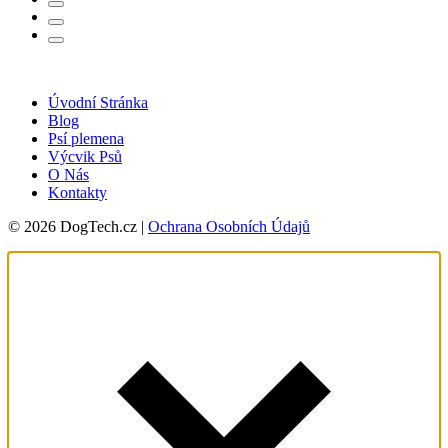
Úvodní Stránka
Blog
Psí plemena
Výcvik Psů
O Nás
Kontakty
© 2026 DogTech.cz |
Ochrana Osobních Údajů