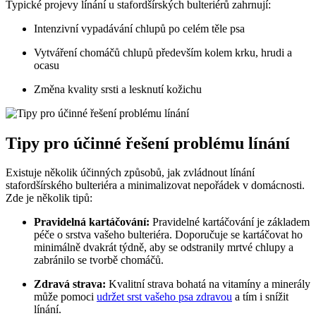
Typické projevy línání u stafordšírských bulteriérů zahrnují:
Intenzivní vypadávání chlupů po celém těle psa
Vytváření chomáčů chlupů především kolem krku, hrudi a
ocasu
Změna kvality srsti a lesknutí kožichu
Tipy pro účinné řešení problému línání
Existuje několik účinných způsobů, jak zvládnout línání
stafordšírského bulteriéra a minimalizovat nepořádek v domácnosti.
Zde je několik tipů:
Pravidelná kartáčování:
Pravidelné kartáčování je základem
péče o srstva vašeho bulteriéra. Doporučuje se kartáčovat ho
minimálně dvakrát týdně, aby se odstranily mrtvé chlupy a
zabránilo se tvorbě chomáčů.
Zdravá strava:
Kvalitní strava bohatá na vitamíny a minerály
může pomoci
udržet srst vašeho psa zdravou
a tím i snížit
línání.