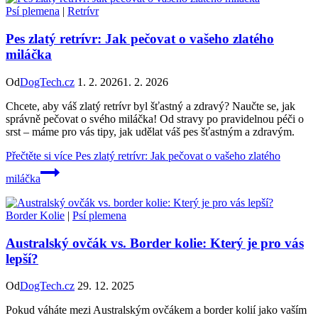
Psí plemena
|
Retrívr
Pes zlatý retrívr: Jak pečovat o vašeho zlatého
miláčka
Od
DogTech.cz
1. 2. 2026
1. 2. 2026
Chcete, aby váš zlatý retrívr byl šťastný a zdravý? Naučte se, jak
správně pečovat o svého miláčka! Od stravy po pravidelnou péči o
srst – máme pro vás tipy, jak udělat váš pes šťastným a zdravým.
Přečtěte si více
Pes zlatý retrívr: Jak pečovat o vašeho zlatého
miláčka
Border Kolie
|
Psí plemena
Australský ovčák vs. Border kolie: Který je pro vás
lepší?
Od
DogTech.cz
29. 12. 2025
Pokud váháte mezi Australským ovčákem a border kolií jako vaším