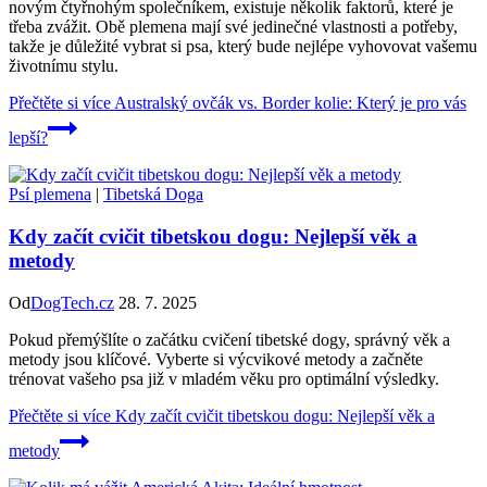
novým čtyřnohým společníkem, existuje několik faktorů, které je
třeba zvážit. Obě plemena mají své jedinečné vlastnosti a potřeby,
takže je důležité vybrat si psa, který bude nejlépe vyhovovat vašemu
životnímu stylu.
Přečtěte si více
Australský ovčák vs. Border kolie: Který je pro vás
lepší?
Psí plemena
|
Tibetská Doga
Kdy začít cvičit tibetskou dogu: Nejlepší věk a
metody
Od
DogTech.cz
28. 7. 2025
Pokud přemýšlíte o začátku cvičení tibetské dogy, správný věk a
metody jsou klíčové. Vyberte si výcvikové metody a začněte
trénovat vašeho psa již v mladém věku pro optimální výsledky.
Přečtěte si více
Kdy začít cvičit tibetskou dogu: Nejlepší věk a
metody