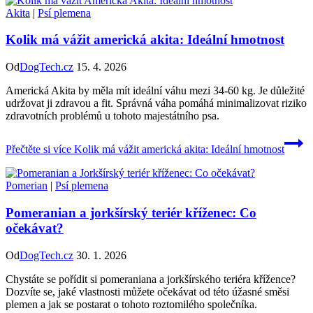
Akita
|
Psí plemena
Kolik má vážit americká akita: Ideální hmotnost
Od
DogTech.cz
15. 4. 2026
Americká Akita by měla mít ideální váhu mezi 34-60 kg. Je důležité
udržovat ji zdravou a fit. Správná váha pomáhá minimalizovat riziko
zdravotních problémů u tohoto majestátního psa.
Přečtěte si více
Kolik má vážit americká akita: Ideální hmotnost
Pomerian
|
Psí plemena
Pomeranian a jorkšírský teriér kříženec: Co
očekávat?
Od
DogTech.cz
30. 1. 2026
Chystáte se pořídit si pomeraniana a jorkšírského teriéra křížence?
Dozvíte se, jaké vlastnosti můžete očekávat od této úžasné směsi
plemen a jak se postarat o tohoto roztomilého společníka.