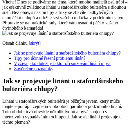
Vítejte! Dnes se podíváme na téma, které mnoho majitelů psů trápí –
jak efektivně zvládnout línání u stafordšírského bulteriéra s dlouhou
srstí. Bez obav, s našimi tipy a triky se zbavíte nadbytečných
chomáčků chlupů a udržíte srst vašeho miláčka v perfektním stavu.
Připravte se na praktické rady, které vám usnadní péči o vašeho
čtyřnohého kamaráda!
Obsah článku
[
skrýt
]
Jak se projevuje línání u stafordšírského bulteriéra chlupy?
Tipy pro účinné řešení problému línání
Výživa jako důležitý faktor při snižování línání u psa
Závěrečné poznámky
Jak se projevuje línání u stafordšírského
bulteriéra chlupy?
Línání u stafordšírských bulteriérů je běžným jevem, který může
majitele potrápit zejména v obdobích jarního a podzimního línání.
Toto období trvá obvykle několik týdnů a bývá spojeno s
intenzivním vypadáváním ochlupení. Jak se ale línání projevuje u
těchto plemen?