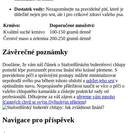
Dostatek vody:
Nezapomínejte na pravidelné pití, které je
důležité nejen pro srst, ale i pro celkové zdraví vašeho psa.
Krmivo:
Doporučené množství:
Kvalitní suché krmivo
100-150 gramů denně
Čerstvé maso a zelenina
200-250 gramů denně
Závěrečné poznámky
Doufáme, že vám náš článek o Stafordšírském bulteriérovi chlupy
pomohl lépe porozumět procesu linání této krásné plemene. S
pravidelnou péčí a správnými postupy můžete minimalizovat
nepohodlí svého psa během tohoto období a
udržet jeho srst
v
optimálním stavu. Nepropásněte příležitost naučit se více o péči o
vašeho chlupatého kamaráda a získejte praktické rady od
profesionálů. Děkujeme za váš zájem a
přejeme vám mnoho
šťastných chvil se svým čtyřnohým přítelem
!
Navigace pro příspěvek