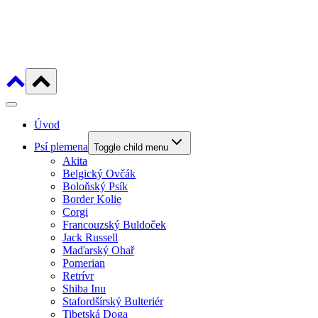
Úvod
Psí plemena
Toggle child menu
Akita
Belgický Ovčák
Boloňský Psík
Border Kolie
Corgi
Francouzský Buldoček
Jack Russell
Maďarský Ohař
Pomerian
Retrívr
Shiba Inu
Stafordšírský Bulteriér
Tibetská Doga