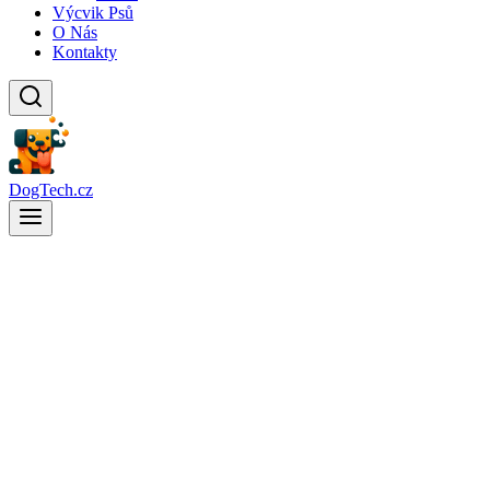
Výcvik Psů
O Nás
Kontakty
DogTech.cz