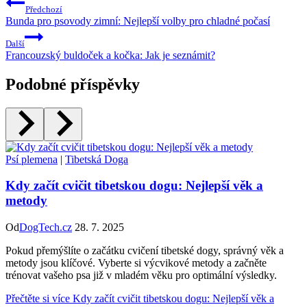
Předchozí
Bunda pro psovody zimní: Nejlepší volby pro chladné počasí
Další
Francouzský buldoček a kočka: Jak je seznámit?
Podobné příspěvky
Psí plemena
|
Tibetská Doga
Kdy začít cvičit tibetskou dogu: Nejlepší věk a
metody
Od
DogTech.cz
28. 7. 2025
Pokud přemýšlíte o začátku cvičení tibetské dogy, správný věk a
metody jsou klíčové. Vyberte si výcvikové metody a začněte
trénovat vašeho psa již v mladém věku pro optimální výsledky.
Přečtěte si více
Kdy začít cvičit tibetskou dogu: Nejlepší věk a