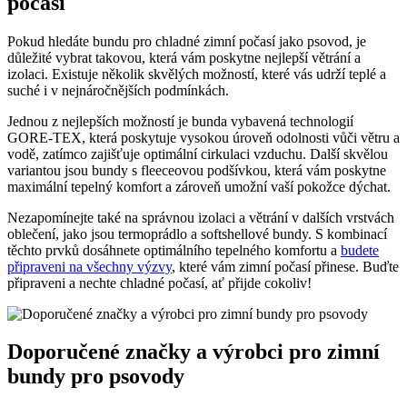
počasí
Pokud hledáte bundu pro chladné zimní počasí jako psovod, je
důležité vybrat takovou, která vám poskytne nejlepší větrání a
izolaci. Existuje několik skvělých možností, které vás udrží teplé a
suché i v nejnáročnějších podmínkách.
Jednou z nejlepších možností je bunda vybavená technologií
GORE-TEX, která poskytuje vysokou úroveň odolnosti vůči větru a
vodě, zatímco zajišťuje optimální cirkulaci vzduchu. Další skvělou
variantou jsou bundy s fleeceovou podšívkou, která vám poskytne
maximální tepelný komfort a zároveň umožní vaší pokožce dýchat.
Nezapomínejte také na správnou izolaci a větrání v dalších vrstvách
oblečení, jako jsou termoprádlo a softshellové bundy. S kombinací
těchto prvků dosáhnete optimálního tepelného komfortu a
budete
připraveni na všechny výzvy
, které vám zimní počasí přinese. Buďte
připraveni a nechte chladné počasí, ať přijde cokoliv!
Doporučené značky a výrobci pro zimní
bundy pro psovody