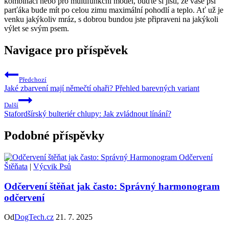
kombinaci nebo pro multifunkční model, buďte si jisti, že vaše psí
parťáka bude mít po celou zimu maximální pohodlí a teplo. Ať už je
venku jakýkoliv mráz, s dobrou bundou jste připraveni na jakýkoli
výlet se svým psem.
Navigace pro příspěvek
Předchozí
Jaké zbarvení mají němečtí ohaři? Přehled barevných variant
Další
Stafordšírský bulteriér chlupy: Jak zvládnout línání?
Podobné příspěvky
Štěňata
|
Výcvik Psů
Odčervení štěňat jak často: Správný harmonogram
odčervení
Od
DogTech.cz
21. 7. 2025