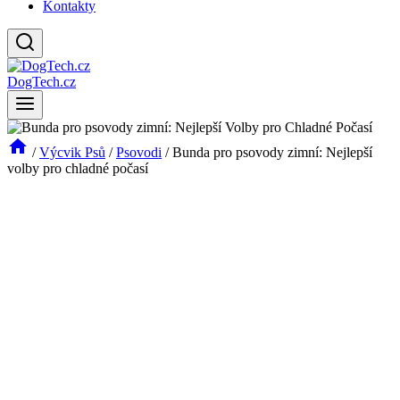
Kontakty
DogTech.cz
/
Výcvik Psů
/
Psovodi
/
Bunda pro psovody zimní: Nejlepší
volby pro chladné počasí