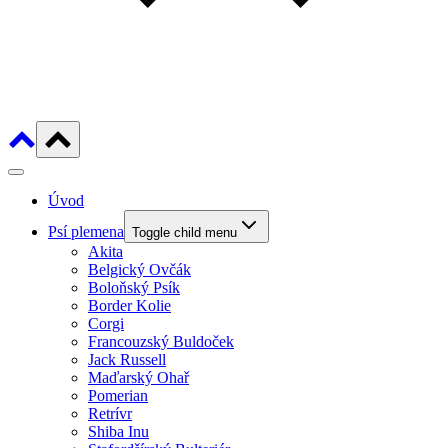
Úvod
Psí plemena
Toggle child menu
Akita
Belgický Ovčák
Boloňský Psík
Border Kolie
Corgi
Francouzský Buldoček
Jack Russell
Maďarský Ohař
Pomerian
Retrívr
Shiba Inu