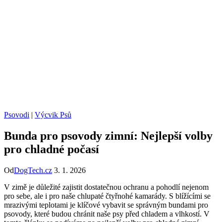
Psovodi
|
Výcvik Psů
Bunda pro psovody zimní: Nejlepší volby
pro chladné počasí
Od
DogTech.cz
3. 1. 2026
V zimě je důležité zajistit dostatečnou ochranu a pohodlí nejenom
pro sebe, ale i pro naše chlupaté čtyřnohé kamarády. S blížícími se
mrazivými teplotami je klíčové vybavit se správným bundami pro
psovody, které budou chránit naše psy před chladem a vlhkostí. V