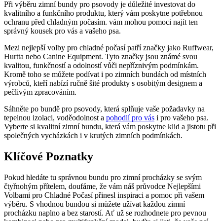
Při výběru zimní bundy pro psovody je důležité investovat do
kvalitního a funkčního produktu, který vám poskytne potřebnou
ochranu před chladným počasím. vám mohou pomoci najít ten
správný kousek pro vás a vašeho psa.
Mezi nejlepší volby pro chladné počasí patří značky jako Ruffwear,
Hurtta nebo Canine Equipment. Tyto značky jsou známé svou
kvalitou, funkčností a odolností vůči nepříznivým podmínkám.
Kromě toho se můžete podívat i po zimních bundách od místních
výrobců, kteří nabízí ručně šité produkty s osobitým designem a
pečlivým zpracováním.
Sáhněte po bundě pro psovody, která splňuje vaše požadavky na
tepelnou izolaci, voděodolnost a
pohodlí pro vás
i pro vašeho psa.
Vyberte si kvalitní zimní bundu, která vám poskytne klid a jistotu při
společných vycházkách i v krutých zimních podmínkách.
Klíčové Poznatky
Pokud hledáte tu správnou bundu pro zimní procházky se svým
čtyřnohým přítelem, doufáme, že vám náš průvodce Nejlepšími
Volbami pro Chladné Počasí přinesl inspiraci a pomoc při vašem
výběru. S vhodnou bundou si můžete užívat každou zimní
procházku naplno a bez starostí. Ať už se rozhodnete pro pevnou