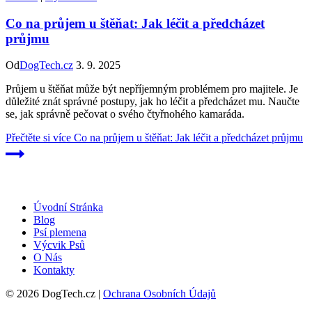
Co na průjem u štěňat: Jak léčit a předcházet
průjmu
Od
DogTech.cz
3. 9. 2025
Průjem u štěňat může být nepříjemným problémem pro majitele. Je
důležité znát správné postupy, jak ho léčit a předcházet mu. Naučte
se, jak správně pečovat o svého čtyřnohého kamaráda.
Přečtěte si více
Co na průjem u štěňat: Jak léčit a předcházet průjmu
Úvodní Stránka
Blog
Psí plemena
Výcvik Psů
O Nás
Kontakty
© 2026 DogTech.cz |
Ochrana Osobních Údajů