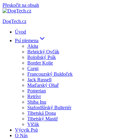
Přeskočit na obsah
DogTech.cz
Úvod
Psí plemena
Akita
Belgický Ovčák
Boloňský Psík
Border Kolie
Corgi
Francouzský Buldoček
Jack Russell
Maďarský Ohař
Pomerian
Retrívr
Shiba Inu
Stafordšírský Bulteriér
Tibetská Doga
Tibetský Mastif
Vlčák
Výcvik Psů
O Nás