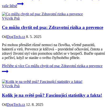
vaše štěně
Výcvik Psů
Co můžu chytit od psa: Zdravotní rizika a prevence
Od
DogTech.cz
8. 5. 2025
Psi mohou přenášet různé nemoci na člověka, včetně parazitů,
bakterií a virů. Prevence je klíčová – pravidelné očkování, čistota a
zdravý životní styl vám pomohou udržet se v bezpečí. Buďte opatrní
a pečliví, když se staráte o svého čtyřnohého přítele.
Přečtěte si více
Co můžu chytit od psa: Zdravotní rizika a prevence
Výcvik Psů
Kolik je na světě psů? Fascinující statistiky a fakta!
Od
DogTech.cz
12. 8. 2025