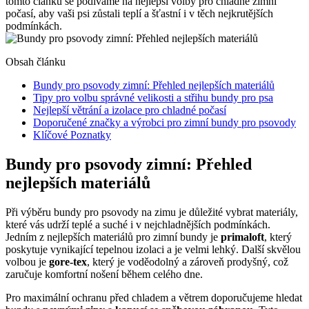
tomto článku se podíváme na nejlepší volby pro chladné zimní
počasí, aby vaši psi zůstali teplí a šťastní i v těch nejkrutějších
podmínkách.
Obsah článku
Bundy pro psovody zimní: Přehled nejlepších materiálů
Tipy pro volbu správné velikosti a střihu bundy pro psa
Nejlepší větrání a izolace pro chladné počasí
Doporučené značky a výrobci pro zimní bundy pro psovody
Klíčové Poznatky
Bundy pro psovody zimní: Přehled
nejlepších materiálů
Při výběru bundy pro psovody na zimu je důležité vybrat materiály,
které vás udrží teplé a suché i v nejchladnějších podmínkách.
Jedním z nejlepších materiálů pro zimní bundy je
primaloft
, který
poskytuje vynikající tepelnou izolaci a je velmi lehký. Další skvělou
volbou je
gore-tex
, který je voděodolný a zároveň prodyšný, což
zaručuje komfortní nošení během celého dne.
Pro maximální ochranu před chladem a větrem doporučujeme hledat