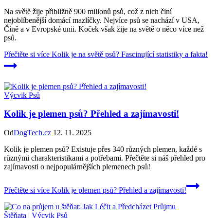
Na světě žije přibližně 900 milionů psů, což z nich činí
nejoblíbenější domácí mazlíčky. Nejvíce psů se nachází v USA,
Číně a v Evropské unii. Koček však žije na světě o něco více než
psů.
Přečtěte si více
Kolik je na světě psů? Fascinující statistiky a fakta!
Výcvik Psů
Kolik je plemen psů? Přehled a zajímavosti!
Od
DogTech.cz
12. 11. 2025
Kolik je plemen psů? Existuje přes 340 různých plemen, každé s
různými charakteristikami a potřebami. Přečtěte si náš přehled pro
zajímavosti o nejpopulárnějších plemenech psů!
Přečtěte si více
Kolik je plemen psů? Přehled a zajímavosti!
Štěňata
|
Výcvik Psů