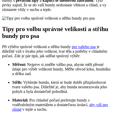
bundy s
pevnými zipy
a
kapucí se sněhovou zábranou
. Tyto
prvky zajistí, že se do vaší bundy nedostane vlhkost a chlad, a vy
zůstanete vždy v suchu a teple.
Tipy pro volbu správné velikosti a střihu
bundy pro psa
Při výběru správné velikosti a střihu bundy
pro vašeho psa
je
důležité vzít v úvahu jeho velikost, tvar těla a potřeby v chladném
počasí. Zde je pár tipů, jak udělat správný výběr:
Měření:
Nejprve si změřte vášho psa, abyste měli přesné
údaje pro výběr velikosti bundy. Měřte obvod krku, hrudníku
a délku zad.
Střih:
Vybírejte bundu, která se bude dobře přizpůsobovat
tvaru vašeho psa. Důležité je, aby bunda neomezovala jeho
pohyb a byla dostatečně pohodlná.
Materiál:
Pro chladné počasí preferujte bundy s
voděodolným materiálem a dostatečnou izolací,
aby váš pes
zůstal
v teple a suchu.