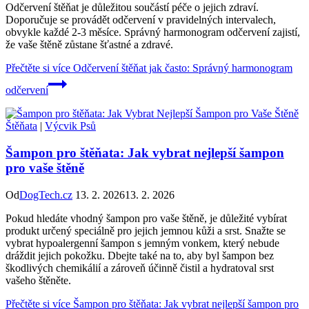
Odčervení štěňat je důležitou součástí péče o jejich zdraví.
Doporučuje se provádět odčervení v pravidelných intervalech,
obvykle každé 2-3 měsíce. Správný harmonogram odčervení zajistí,
že vaše štěně zůstane šťastné a zdravé.
Přečtěte si více
Odčervení štěňat jak často: Správný harmonogram
odčervení
Štěňata
|
Výcvik Psů
Šampon pro štěňata: Jak vybrat nejlepší šampon
pro vaše štěně
Od
DogTech.cz
13. 2. 2026
13. 2. 2026
Pokud hledáte vhodný šampon pro vaše štěně, je důležité vybírat
produkt určený speciálně pro jejich jemnou kůži a srst. Snažte se
vybrat hypoalergenní šampon s jemným vonkem, který nebude
dráždit jejich pokožku. Dbejte také na to, aby byl šampon bez
škodlivých chemikálií a zároveň účinně čistil a hydratoval srst
vašeho štěněte.
Přečtěte si více
Šampon pro štěňata: Jak vybrat nejlepší šampon pro