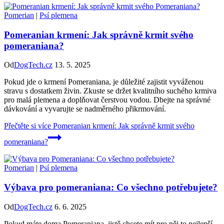
Pomerian
|
Psí plemena
Pomeranian krmení: Jak správně krmit svého
pomeraniana?
Od
DogTech.cz
13. 5. 2025
Pokud jde o krmení Pomeraniana, je důležité zajistit vyváženou
stravu s dostatkem živin. Zkuste se držet kvalitního suchého krmiva
pro malá plemena a doplňovat čerstvou vodou. Dbejte na správné
dávkování a vyvarujte se nadměrného přikrmování.
Přečtěte si více
Pomeranian krmení: Jak správně krmit svého
pomeraniana?
Pomerian
|
Psí plemena
Výbava pro pomeraniana: Co všechno potřebujete?
Od
DogTech.cz
6. 6. 2025
Pokud máte doma Pomeraniana, jistě chcete mít pro něj to nejlepší