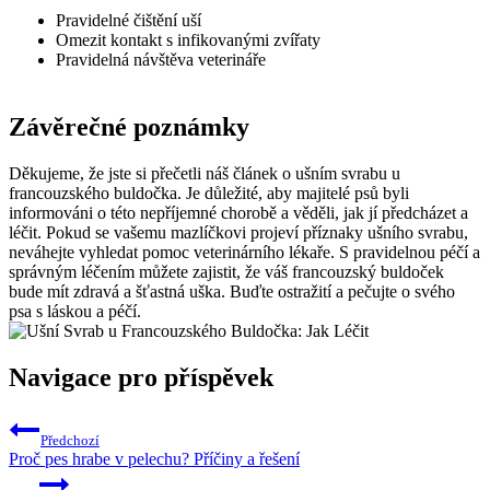
Pravidelné čištění ⁤uší
Omezit kontakt s infikovanými zvířaty
Pravidelná⁢ návštěva veterináře
Závěrečné poznámky
Děkujeme,‍ že jste si přečetli náš článek o ušním svrabu u
francouzského ‍buldočka. Je důležité, aby majitelé psů byli
informováni ‌o této nepříjemné chorobě a věděli, jak jí předcházet a
‍léčit.​ Pokud ​se vašemu mazlíčkovi projeví příznaky ⁢ušního svrabu,
neváhejte ‍vyhledat pomoc veterinárního lékaře. S ⁢pravidelnou ⁣péčí a
⁤správným léčením můžete‌ zajistit, že⁢ váš francouzský buldoček
bude mít zdravá ‍a šťastná ⁢uška. Buďte ostražití a pečujte o svého
psa s láskou⁤ a péčí.
Navigace pro příspěvek
Předchozí
Proč pes hrabe v pelechu? Příčiny a řešení