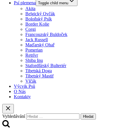
Psí plemena
Toggle child menu
Akita
Belgický Ovčák
Boloňský Psík
Border Kolie
Corgi
Francouzský Buldoček
Jack Russell
Maďarský Ohař
Pomerian
Retrívr
Shiba Inu
Stafordšírský Bulteriér
Tibetská Doga
Tibetský Mastif
Vlčák
Výcvik Psů
O Nás
Kontakty
Vyhledávání