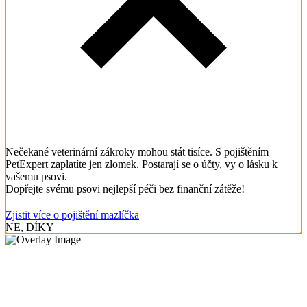
Nečekané veterinární zákroky mohou stát tisíce. S pojištěním
PetExpert zaplatíte jen zlomek. Postarají se o účty, vy o lásku k
vašemu psovi.
Dopřejte svému psovi nejlepší péči bez finanční zátěže!
Zjistit více o pojištění mazlíčka
NE, DÍKY