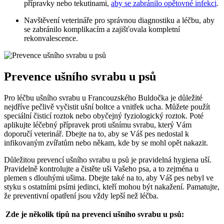
přípravky nebo tekutinami,
aby se zabránilo opětovné infekci
.
Navštěvení veterináře ⁤pro správnou diagnostiku a ​léčbu, aby‍
se zabránilo‌ komplikacím a zajišťovala kompletní‍
rekonvalescence.
Prevence⁢ ušního⁤ svrabu u psů
Pro‍ léčbu ušního svrabu ‌u Francouzského Buldočka je⁤ důležité​
nejdříve pečlivě ‌vyčistit ⁤ušní ‌boltce a vnitřek ucha. Můžete⁢ použít
speciální čisticí roztok ‍nebo​ obyčejný fyziologický roztok. Poté
aplikujte léčebný přípravek proti‍ ušnímu svrabu, který Vám
doporučí veterinář.‌ Dbejte na to, ⁤aby‌ se ‌Váš pes nedostal k
infikovaným zvířatům nebo někam, ⁤kde ‌by se mohl opět nakazit.
Důležitou prevencí ušního‌ svrabu u ‌psů je pravidelná hygiena uší.
Pravidelně⁢ kontrolujte a​ čistěte uši Vašeho psa, ⁣a to zejména u
plemen s dlouhými ušima. Dbejte také ⁤na to,⁢ aby Váš​ pes nebyl ve
styku s ostatními psími jedinci, kteří ⁢mohou být⁣ nakažení. Pamatujte,
že⁣ preventivní opatření jsou vždy lepší než léčba.
Zde‌ je ⁢několik tipů na prevenci ušního svrabu u psů: