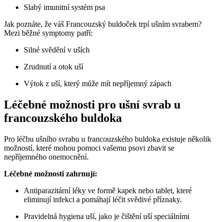
Slabý imunitní​ systém​ psa
Jak poznáte, že váš Francouzský buldoček trpí⁤ ušním​ svrabem?
Mezi běžné symptomy⁢ patří:
Silné svědění v uších
Zrudnutí a otok‌ uší
Výtok z uší, který může mít nepříjemný zápach
Léčebné možnosti ‌pro ušní ‌svrab u​
francouzského buldoka
Pro léčbu ušního svrabu u francouzského buldoka existuje několik​
možností, které ⁤mohou pomoci vašemu psovi zbavit⁤ se
nepříjemného onemocnění.
Léčebné možnosti zahrnují:
Antiparazitární léky‌ ve formě kapek nebo‌ tablet, které⁤
eliminují⁤ infekci‍ a pomáhají léčit svědivé ‍příznaky.
Pravidelná hygiena uší, jako je ⁣čištění uší speciálními