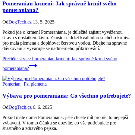
Pomeranian krmení: Jak správně krmit svého
pomeraniana?
Od
DogTech.cz
13. 5. 2025
Pokud jde o krmení Pomeraniana, je důležité zajistit vyváženou
stravu s dostatkem živin. Zkuste se držet kvalitního suchého krmiva
pro malá plemena a doplňovat čerstvou vodou. Dbejte na správné
dávkování a vyvarujte se nadměrného přikrmování.
Přečtěte si více
Pomeranian krmení: Jak správně krmit svého
pomeraniana?
Pomerian
|
Psí plemena
Výbava pro pomeraniana: Co všechno potřebujete?
Od
DogTech.cz
6. 6. 2025
Pokud máte doma Pomeraniana, jistě chcete mít pro něj to nejlepší
vybavení. V tomto článku se dozvíte, co vše potřebujete pro
šťastného a zdravého pejska.