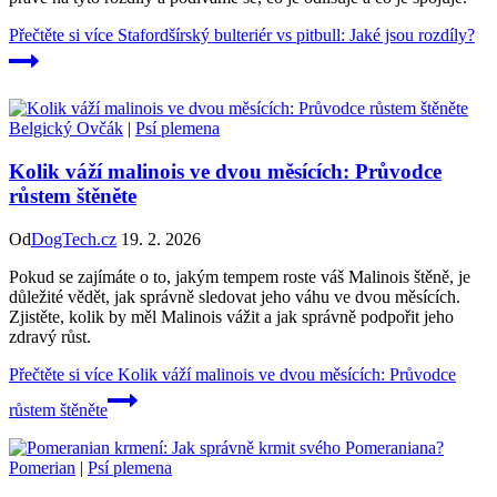
Přečtěte si více
Stafordšírský bulteriér vs pitbull: Jaké jsou rozdíly?
Belgický Ovčák
|
Psí plemena
Kolik váží malinois ve dvou měsících: Průvodce
růstem štěněte
Od
DogTech.cz
19. 2. 2026
Pokud se zajímáte o to, jakým tempem roste váš Malinois štěně, je
důležité vědět, jak správně sledovat jeho váhu ve dvou měsících.
Zjistěte, kolik by měl Malinois vážit a jak správně podpořit jeho
zdravý růst.
Přečtěte si více
Kolik váží malinois ve dvou měsících: Průvodce
růstem štěněte
Pomerian
|
Psí plemena