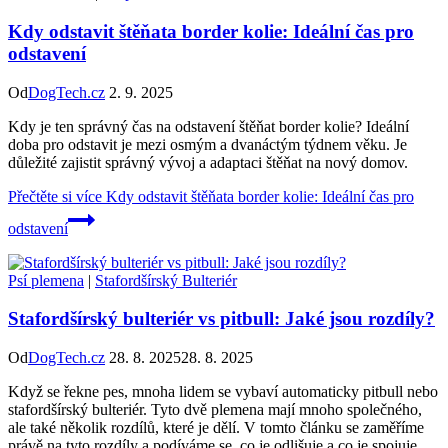
Kdy odstavit štěňata border kolie: Ideální čas pro
odstavení
Od
DogTech.cz
2. 9. 2025
Kdy je ten správný čas na odstavení štěňat border kolie? Ideální
doba pro odstavit je mezi osmým a dvanáctým týdnem věku. Je
důležité zajistit správný vývoj a adaptaci štěňat na nový domov.
Přečtěte si více
Kdy odstavit štěňata border kolie: Ideální čas pro
odstavení
Psí plemena
|
Stafordšírský Bulteriér
Stafordšírský bulteriér vs pitbull: Jaké jsou rozdíly?
Od
DogTech.cz
28. 8. 2025
28. 8. 2025
Když se řekne pes, mnoha lidem se vybaví automaticky pitbull nebo
stafordšírský bulteriér. Tyto dvě plemena mají mnoho společného,
ale také několik rozdílů, které je dělí. V tomto článku se zaměříme
právě na tyto rozdíly a podíváme se, co je odlišuje a co je spojuje.