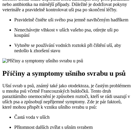
nebo antibiotika na ‌mírnější případy. Důležité ‌je dodržovat pokyny
veterináře a pravidelně ​kontrolovat uši psa ​po skončení léčby.
Pravidelně ⁣čistěte uši ‍svého psa​ jemně​ navlhčeným hadříkem
Nenechávejte ‌vlhkost ‌v uších⁤ vašeho​ psa,⁤ otírejte‌ uši⁤ po
koupání
Vyhněte‌ se používání⁣ vodních roztoků při čištění uší, aby
nedošlo k zhoršení stavu
Příčiny a symptomy⁤ ušního svrabu‌ u psů
Ušní svrab u psů, známý také jako otodektoza, je častým problémem
u mnoha psů včetně Francouzských buldočků. Tento druh
parazitárního onemocnění‌ je ‍způsoben roztoči, kteří se rádi usazují v
uších psa a ⁢způsobují nepříjemné symptomy. ‌Zde je⁢ pár faktorů,
které mohou⁣ přispět k vzniku ušního svrabu u psů:
Častá voda v uších
Přítomnost ⁣dalších ‍zvířat s ušním svrabem