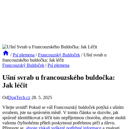
/
Psí plemena
/
Francouzský Buldoček
/
Ušní svrab u
francouzského buldočka: Jak léčit
Francouzský Buldoček
|
Psí plemena
Ušní svrab u francouzského buldočka:
Jak léčit
Od
DogTech.cz
28. 5. 2025
Vítejte​ uvnitř! Pokud se váš Francouzský buldoček potýká⁢ s ušním ​
svrabem, jste⁣ na správném místě. V tomto článku se‍ dozvíte, jak
správně⁤ identifikovat a léčit​ tuto nepříjemnou chorobu, abyste mohli
vašemu ⁢čtyřnohému příteli⁣ poskytnout potřebnou péči a úlevu.
Připravte se,
abyste získali veškeré potřebné informace
a znalosti,