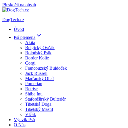
Přeskočit na obsah
DogTech.cz
Úvod
Psí plemena
Akita
Belgický Ovčák
Boloňský Psík
Border Kolie
Corgi
Francouzský Buldoček
Jack Russell
Maďarský Ohař
Pomerian
Retrívr
Shiba Inu
Stafordšírský Bulteriér
Tibetská Doga
Tibetský Mastif
Vlčák
Výcvik Psů
O Nás