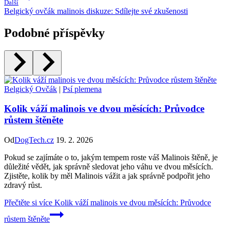
Další
Belgický ovčák malinois diskuze: Sdílejte své zkušenosti
Podobné příspěvky
Belgický Ovčák
|
Psí plemena
Kolik váží malinois ve dvou měsících: Průvodce
růstem štěněte
Od
DogTech.cz
19. 2. 2026
Pokud se zajímáte o to, jakým tempem roste váš Malinois štěně, je
důležité vědět, jak správně sledovat jeho váhu ve dvou měsících.
Zjistěte, kolik by měl Malinois vážit a jak správně podpořit jeho
zdravý růst.
Přečtěte si více
Kolik váží malinois ve dvou měsících: Průvodce
růstem štěněte