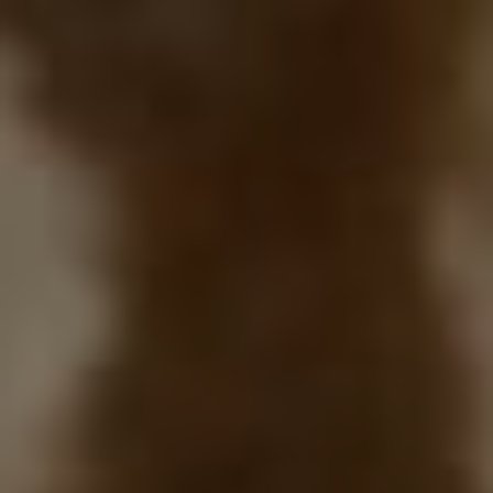
svalové hmoty.
Vitamíny a minerály pro správný vývoj
kostí a kloubů.
Vyvážený poměr omega-3 a omega-6
mastných kyselin pro zdravou srst a kůži.
Věk tibetského
Průměrná velikost
mastifa
(kg)
Štěně
7-16 kg
Dospělý jedinec
45-72 kg
Plně vyvinutý
72-113 kg