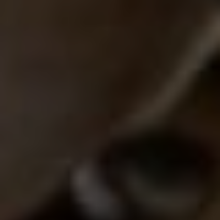
Existuje několik faktorů, které mohou ovlivnit
velikost tibetského mastifa. Tito impozantní
psi patří mezi největší plemena na světě a
jejich velikost může být dány následujícími
faktory:
Genetika: Genetická predispozice
tibetského mastifa může ovlivnit jeho
velikost. Pokud mají rodiče velkého
rámce, je pravděpodobné, že jejich
potomci budou také velkého vzrůstu.
Výživa: Správná strava hraje důležitou roli
ve vývoji tibetského mastifa. Kvalitní
výživa a správné porce mohou pomoci