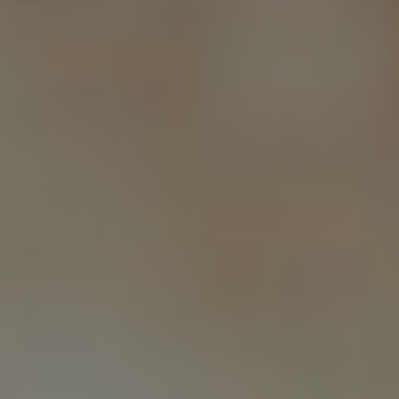
/
Psí plemena
/
Tibetský Mastif
/
Tibetský mastif