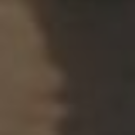
Pasmina
Váha
Výška
Tibetský mastif
160 liber
26 palců
Závěrečné Poznámky
Doufáme, že vám náš článek přinesl užitečné
informace o velikosti Tibetského mastifa.
Pamatujte, že genetika, výživa a cvičení hrají
klíčovou roli v růstu vašeho psa. Pokud máte
jakékoliv dotazy nebo zkušenosti s Tibetskými
mastify, neváhejte se s námi podělit v
komentářích. Děkujeme za vaši pozornost a
pevně věříme, že se těšíte na budoucí
dobrodružství s vaším tibetským mazlíčkem!