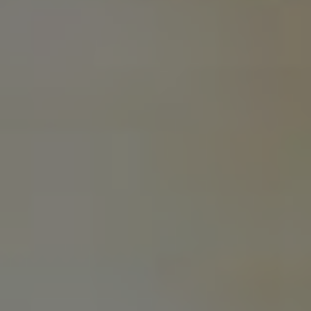
velikost: Jak velký může být váš tibetský mastif?
PSÍ PLEMENA
|
TIBETSKÝ MASTIF
Tibetský Mastif Velikost: Jak
Velký Může Být Váš Tibetský
Mastif?
Od
DogTech.cz
23. 2. 2026
Víte, že tibetský mastif je jedním z největších
plemen psů na světě? Pokud se zajímáte o
tuto majestátní a impozantní rasu, jste na
správném místě. V tomto článku se podíváme
na otázku, jak velký může být váš tibetský
mastif, a co to znamená pro péči a výcvik
tohoto úžasného psa. Připravte se na