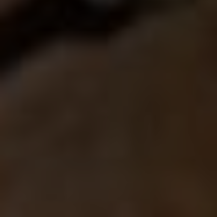
zajistit zdravý růst a vhodnou hmotnost
psa.
Životní podmínky: Životní prostředí a
podmínky, ve kterých žije tibetský mastif,
mohou také ovlivnit jeho velikost.
Dostatečný pohyb, čerstvý vzduch a
přiměřený prostor jsou důležité pro
správný vývoj a růst psa.