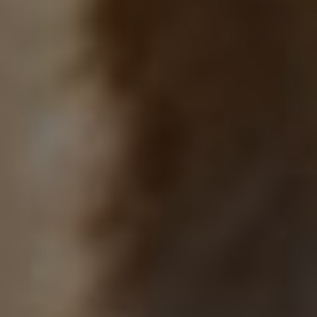
Rady Pro Správnou Péči O
Tibetského Mastifa Vzhledem K
Jeho Velikosti
Pro správnou péči o tibetského mastifa je
důležité mít na paměti jeho obrovskou
velikost. Tito psi mohou dosahovat váhy až
160 liber a měřit až 26 palců v kohoutku. Zde
je několik tipů,
jak správně pečovat
o
tibetského mastifa vzhledem k jeho velikosti:
Velká a prostorná zahrada:
Tibetský
mastif potřebuje dostatek místa k pohybu
a vyblbnutí. Ujistěte se, že máte pro něj
velkou a bezpečnou zahradu, kde si může