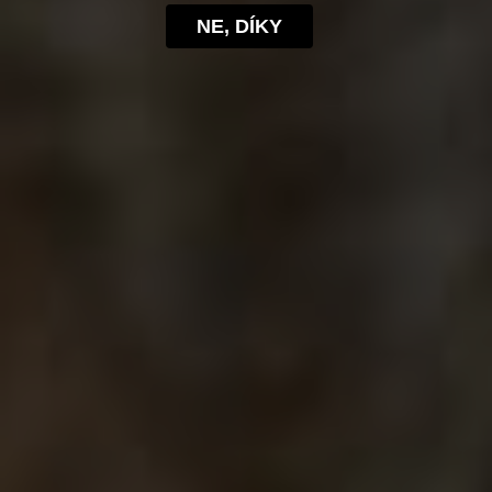
NE, DÍKY
Hmotnost: 45–72 kg pro samce, 35–55 kg
pro samice
Výška: 61–71 cm pro samce, 56–66 cm pro
samice
Parametr
Samci
Samice
Hmotnost
45–72 kg
35–55 kg
Výška
61–71 cm
56–66 cm