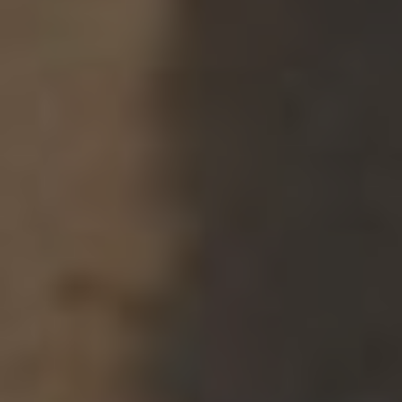
Navigace
PŘEDCHOZÍ
DALŠÍ
Pro
Jak se chová
Co dělat, když
francouzský
pejsek kříží zadní
Příspěvek
buldoček v bytě?
nohy: Možné příčiny
Praktické tipy
Podobné Příspěvky