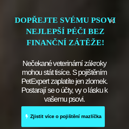
Mastifa Pro Zdraví A Pohodlí
DOPŘEJTE SVÉMU PSOVI
Tibetský mastif je impozantní a majestátní psí
plemeno, které si získá srdce mnoha psích
NEJLEPŠÍ PÉČI BEZ
milovníků svou klidnou povahou a
FINANČNÍ ZÁTĚŽE!
ochranitelským instinktem. Když přemýšlíte o
pořízení tibetského mastifa
, je důležité zvážit
jeho optimální velikost pro zdraví a pohodlí.
Nečekané veterinární zákroky
Velikost tohoto plemene může být klíčovým
mohou stát tisíce. S pojištěním
faktorem pro správnou péči a životní prostředí
PetExpert zaplatíte jen zlomek.
pro vášho chlupatého společníka.
Postarají se o účty, vy o lásku k
vašemu psovi.
Maximální velikost tibetského mastifa se může
lišit v závislosti na pohlaví a genetických
Zjistit více o pojištění mazlíčka
faktorech. Zde je náhled na obvyklé velikosti
tohoto plemene: