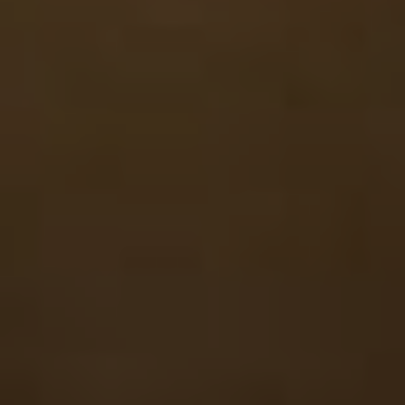
Obvod hrudníku (palce)
30-35
28-32