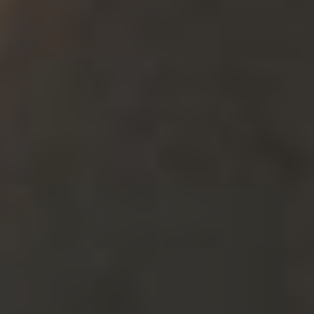
Úvodní Stránka
Blog
Psí plemena
Výcvik Psů
O Nás
Kontakty
© 2026 DogTech.cz |
Ochrana Osobních
Údajů