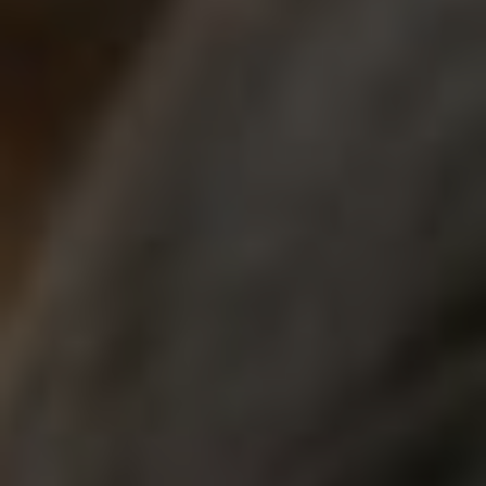
Optimální Velikost Tibetského