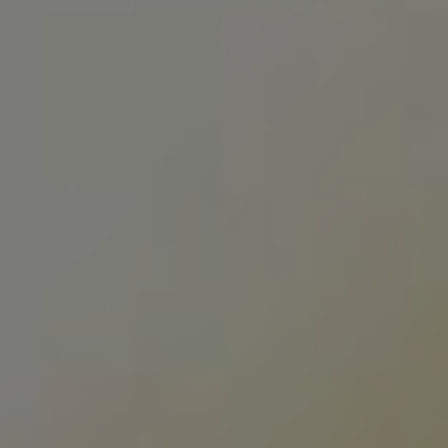
Rady pro správnou péči o tibetského mastifa
vzhledem k jeho velikosti
Závěrečné poznámky
Velikost Tibetského Mastifa:
Odhadněte, Jak Velký Může
Váš Pes Být
Tibetský mastif je velké a majestátní plemeno
psa, které je známé svou imponující postavou
a sílou. Průměrně dosahuje váhy mezi 45-72
kg a výšky mezi 61-76 cm. Nicméně, někteří
jedinci mohou být ještě větší.
Při odhadování velikosti tibetského mastifa je