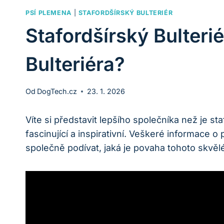
PSÍ PLEMENA
|
STAFORDŠÍRSKÝ BULTERIÉR
Stafordšírský Bulteri
Bulteriéra?
Od
DogTech.cz
23. 1. 2026
Víte si představit lepšího společníka než je st
fascinující a inspirativní. Veškeré informace
společně podívat, jaká je povaha tohoto skvě