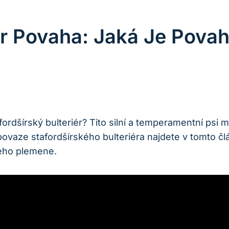
ér Povaha: Jaká Je Pova
afordšírský bulteriér? Tito silní a temperamentní psi 
 o povaze stafordšírského bulteriéra najdete v tomto
lého plemene.