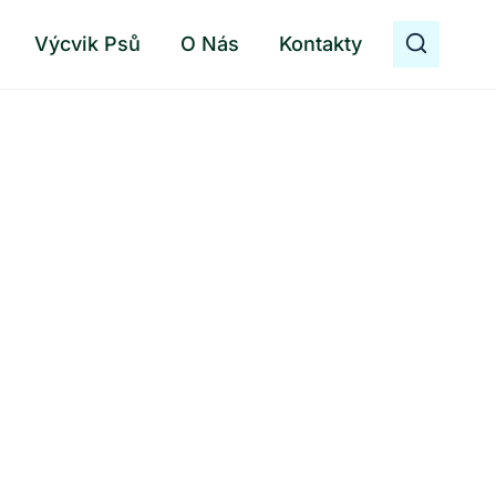
Výcvik Psů
O Nás
Kontakty