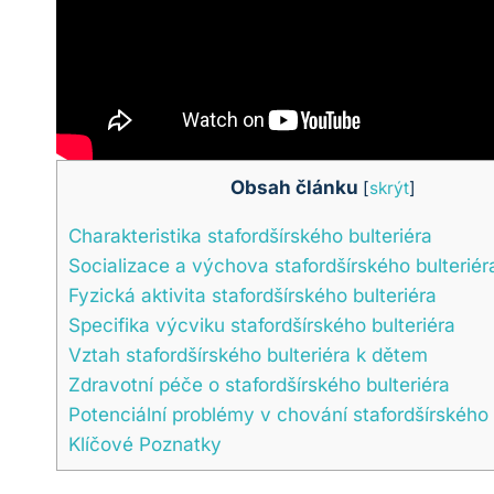
Obsah článku
[
skrýt
]
Charakteristika stafordšírského bulteriéra
Socializace a výchova stafordšírského bulteriér
Fyzická aktivita stafordšírského bulteriéra
Specifika výcviku stafordšírského bulteriéra
Vztah stafordšírského bulteriéra k dětem
Zdravotní péče o stafordšírského bulteriéra
Potenciální problémy v chování stafordšírského 
Klíčové Poznatky