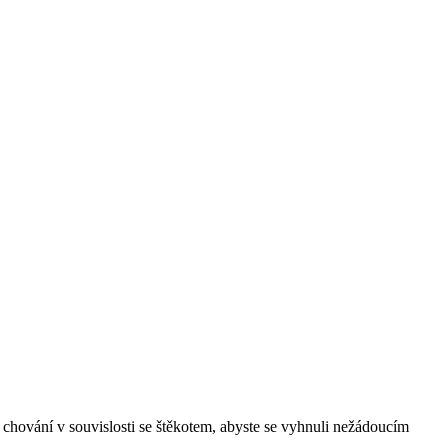
u chování v souvislosti se štěkotem, abyste se vyhnuli nežádoucím