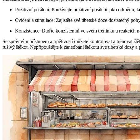
Pozitivní posílení: Používejte pozitivní posílení jako odměnu, k
Cvičení a stimulace: Zajistěte své tibetské doze dostatečný po
Konzistence: Buďte konzistentní ve svém tréninku a reakcích na
Se správným přístupem a trpělivostí můžete kontrolovat a trénovat š
rušivý štěkot. Nepřipouštějte k zanedbání štěkotu své tibetské dozy a 