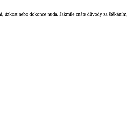
ní, úzkost nebo dokonce nuda. Jakmile znáte důvody za štěkáním,