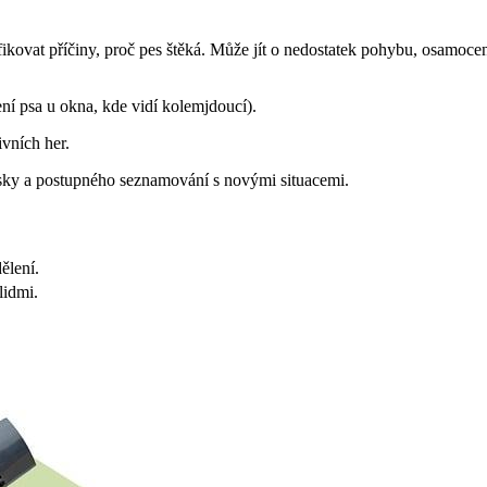
ikovat příčiny, proč pes štěká. Může jít o nedostatek pohybu, osamoce
ení psa u okna, kde vidí kolemjdoucí).
vních her.
ásky a postupného seznamování s novými situacemi.
ělení.
lidmi.