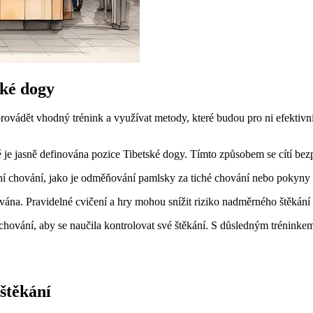
ské dogy
rovádět vhodný trénink a využívat metody, které budou pro ni efektivní
 je jasně definována pozice Tibetské dogy. Tímto způsobem se cítí bezp
í chování, jako je odměňování pamlsky za tiché chování nebo pokyny k
ována. Pravidelné cvičení a hry mohou snížit riziko nadměrného štěkání
ného chování, aby se naučila kontrolovat své štěkání. S důsledným tré
štěkání