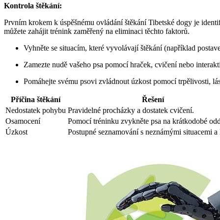
Kontrola štěkání:
Prvním krokem k úspěšnému ovládání štěkání Tibetské dogy je identif
můžete zahájit trénink zaměřený na eliminaci těchto faktorů.
Vyhněte se situacím, které vyvolávají štěkání (například postav
Zamezte nudě vašeho psa pomocí hraček, cvičení nebo interakti
Pomáhejte svému psovi zvládnout úzkost pomocí trpělivosti, l
Příčina štěkání
Řešení
Nedostatek pohybu
Pravidelné procházky a dostatek cvičení.
Osamocení
Pomocí tréninku zvykněte psa na krátkodobé odd
Úzkost
Postupné seznamování s neznámými situacemi a 