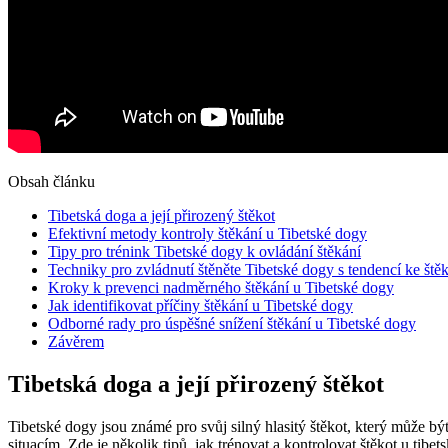
Obsah článku
Tibetská doga a její přirozený štěkot
Efektivní metody kontroly štěkání u Tibetské dogy
Tipy pro trénink Tibetské dogy k ovládání štěkání
Techniky pro zvládnutí štěněte Tibetské dogy s tendencí ke ště
Kroky k prevenci nadměrného štěkání u Tibetské dogy
Jak identifikovat příčiny štěkání u Tibetské dogy
Odborné rady pro úspěšné snížení štěkání u Tibetské dogy
Závěrem
Tibetská doga a její přirozený štěkot
Tibetské dogy jsou známé pro svůj silný hlasitý štěkot, který může bý
situacím. Zde je několik tipů, jak trénovat a kontrolovat štěkot u tibet