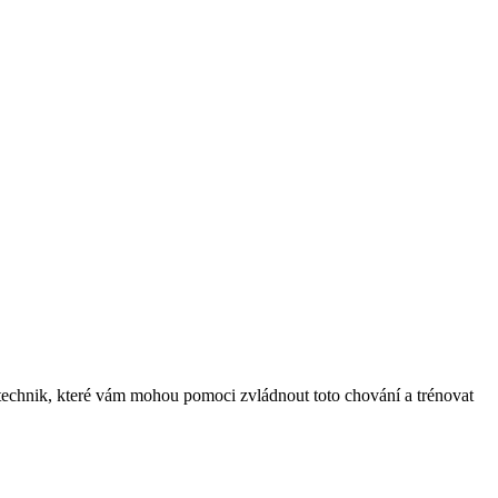
 technik, které vám mohou pomoci zvládnout toto chování a trénovat