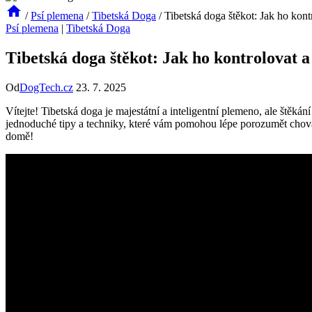
/
Psí plemena
/
Tibetská Doga
/
Tibetská doga štěkot: Jak ho kont
Psí plemena
|
Tibetská Doga
Tibetská doga štěkot: Jak ho kontrolovat a
Od
DogTech.cz
23. 7. 2025
Vítejte! Tibetská doga je majestátní a inteligentní plemeno, ale štěká
jednoduché tipy a techniky, které vám pomohou lépe porozumět chová
domě!