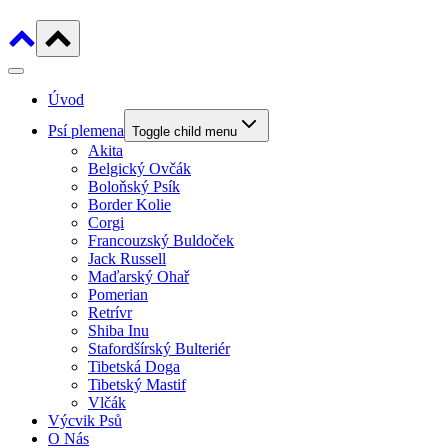
Úvod
Psí plemena
Toggle child menu
Akita
Belgický Ovčák
Boloňský Psík
Border Kolie
Corgi
Francouzský Buldoček
Jack Russell
Maďarský Ohař
Pomerian
Retrívr
Shiba Inu
Stafordšírský Bulteriér
Tibetská Doga
Tibetský Mastif
Vlčák
Výcvik Psů
O Nás