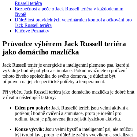
Russell teriéra
Bezpečnost a péče o Jack Russell teriéra v každodenním
životě
Důležitost pravidelných veterinárních kontrol a očkování pro
Jack Russell teriéra
Klíčové Poznatky
Průvodce výběrem Jack Russell teriéra
jako domácího mazlíčka
Jack Russell teriér je energické a inteligentní plemeno psa, které si
vyžaduje hodně pohybu a stimulace. Pokud uvažujete o pořízení
tohoto živého společníka do svého domova, je důležité být
připraven na jejich specifické potřeby a temperament.
Při výběru Jack Russell teriéra jako domácího mazlíčka je dobré brát
v úvahu následující faktory:
Eden pro pohyb:
Jack Russellé teriéři jsou velmi aktivní a
potřebují hodně cvičení a stimulace, proto je ideální pro
rodinu, která je připravena jim zajistit fyzickou aktivitu.
Konze výcvik:
Jsou velmi bystří a inteligentní psi, ale můžou
být tvrdohlaví, proto je důležité začít s výcvikem a socializací