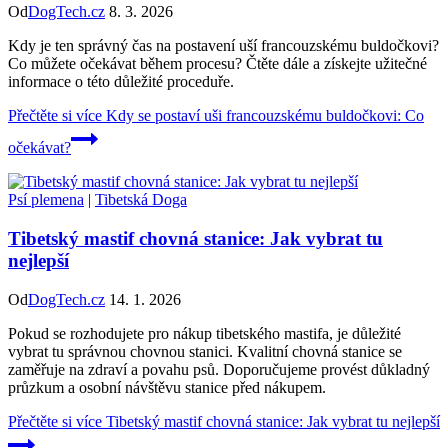
Od
DogTech.cz
8. 3. 2026
Kdy je ten správný čas na postavení uší francouzskému buldočkovi?
Co můžete očekávat během procesu? Čtěte dále a získejte užitečné
informace o této důležité proceduře.
Přečtěte si více
Kdy se postaví uši francouzskému buldočkovi: Co
očekávat?
Psí plemena
|
Tibetská Doga
Tibetský mastif chovná stanice: Jak vybrat tu
nejlepší
Od
DogTech.cz
14. 1. 2026
Pokud se rozhodujete pro nákup tibetského mastifa, je důležité
vybrat tu správnou chovnou stanici. Kvalitní chovná stanice se
zaměřuje na zdraví a povahu psů. Doporučujeme provést důkladný
průzkum a osobní návštěvu stanice před nákupem.
Přečtěte si více
Tibetský mastif chovná stanice: Jak vybrat tu nejlepší