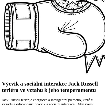
Výcvik a sociální interakce Jack Russell
teriéra ve vztahu k jeho temperamentu
Jack Russell teriér je energické a inteligentní plemeno, které si
vyžaduje odpovídající výcvik a sociální interakce. Díky svému