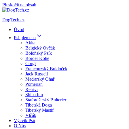
Přeskočit na obsah
DogTech.cz
Úvod
Psí plemena
Akita
Belgický Ovčák
Boloňský Psík
Border Kolie
Corgi
Francouzský Buldoček
Jack Russell
Maďarský Ohař
Pomerian
Retrívr
Shiba Inu
Stafordšírský Bulteriér
Tibetská Doga
Tibetský Mastif
Vlčák
Výcvik Psů
O Nás