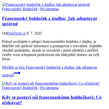
Francouzský Buldoček
|
Psí plemena
Francouzský buldoček z útulku: Jak adoptovat
správně
Od
DogTech.cz
8. 7. 2025
Pokud uvažujete o adopci francouzského buldoka z útulku, je
důležité mít správné informace a postupovat s rozvahou. Zajistěte
vhodné podmínky, zkuste se seznámit s psem předem a pečlivě
zvažte svou schopnost poskytnout mu láskyplný domov na celý
život.
Přečtěte si více
Francouzský buldoček z útulku: Jak adoptovat
správně
Francouzský Buldoček
|
Psí plemena
Kdy se postaví uši francouzskému buldočkovi: Co
očekávat?