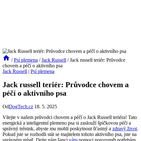
/
Psí plemena
/
Jack Russell
/
Jack russell teriér: Průvodce
chovem a péčí o aktivního psa
Jack Russell
|
Psí plemena
Jack russell teriér: Průvodce chovem a
péčí o aktivního psa
Od
DogTech.cz
18. 5. 2025
Vítejte v našem průvodci chovem a péčí o Jack Russell teriéra! Tato
energická a inteligentní plemeno psa si zaslouží špičkovou péči a
správný trénink, abyste mu mohli poskytnout šťastný a
zdravý život
.
Pokud jste se rozhodli stát se majitelem tohoto aktivního psa, jste na
správném místě. Dejte nám šanci
vám
pomoci porozumět potřebám