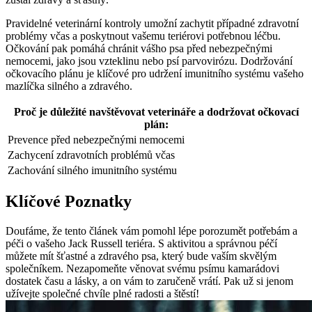
Pravidelné veterinární kontroly umožní zachytit případné zdravotní
problémy včas a poskytnout vašemu teriérovi potřebnou léčbu.
Očkování pak pomáhá chránit vášho psa před nebezpečnými
nemocemi, jako jsou vzteklinu nebo psí parvovirózu. Dodržování
očkovacího plánu je klíčové pro udržení imunitního systému vašeho
mazlíčka silného a zdravého.
Proč je důležité navštěvovat veterináře a dodržovat očkovací
plán:
Prevence před nebezpečnými nemocemi
Zachycení zdravotních problémů včas
Zachování silného imunitního systému
Klíčové Poznatky
Doufáme, že tento článek vám pomohl lépe porozumět potřebám a
péči o vašeho Jack Russell teriéra. S aktivitou a správnou péčí
můžete mít šťastné a zdravého psa, který bude vaším skvělým
společníkem. Nezapomeňte věnovat svému psímu kamarádovi
dostatek času a lásky, a on vám to zaručeně vrátí. Pak už si jenom
užívejte společné chvíle plné radosti a štěstí!