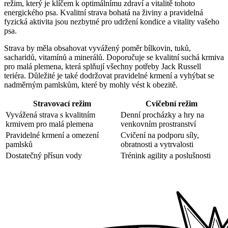
režim, který je klíčem k optimálnímu zdraví a vitalitě tohoto
energického psa. Kvalitní strava bohatá na živiny a pravidelná
fyzická aktivita jsou nezbytné pro udržení kondice a vitality vašeho
psa.
Strava by měla obsahovat vyvážený poměr bílkovin, tuků,
sacharidů, vitamínů a minerálů. Doporučuje se kvalitní suchá krmiva
pro malá plemena, která splňují všechny potřeby Jack Russell
teriéra. Důležité je také dodržovat pravidelné krmení a vyhýbat se
nadměrným pamlskům, které by mohly vést k obezitě.
Stravovací režim
Cvičební režim
Vyvážená strava s kvalitním
Denní procházky a hry na
krmivem pro malá plemena
venkovním prostranství
Pravidelné krmení a omezení
Cvičení na podporu síly,
pamlsků
obratnosti a vytrvalosti
Dostatečný přísun vody
Trénink agility a poslušnosti