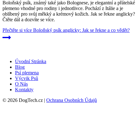
Boloňský psík, známý také jako Bolognese, je elegantní a přátelské
plemeno vhodné pro rodiny i jednotlivce. Pochází z Itálie a je
oblíbený pro svůj měkký a krémový kožich. Jak se řekne anglicky?
Čtěte dál a dozvíte se více.
Přečtěte si více
Boloňský psík anglicky: Jak se řekne a co vědět?
Úvodní Stránka
Blog
Psí plemena
Výcvik Psů
O Nás
Kontakty
© 2026 DogTech.cz |
Ochrana Osobních Údajů