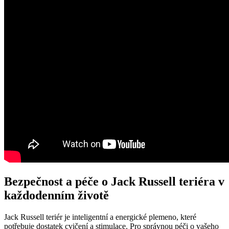
Bezpečnost a péče o Jack Russell teriéra v
každodenním životě
Jack Russell teriér je inteligentní a energické plemeno, které
potřebuje dostatek cvičení a stimulace. Pro správnou péči o vašeho