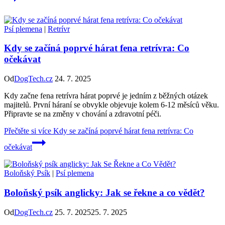
Psí plemena
|
Retrívr
Kdy se začíná poprvé hárat fena retrívra: Co
očekávat
Od
DogTech.cz
24. 7. 2025
Kdy začne fena retrívra hárat poprvé je jedním z běžných otázek
majitelů. První háraní se obvykle objevuje kolem 6-12 měsíců věku.
Připravte se na změny v chování a zdravotní péči.
Přečtěte si více
Kdy se začíná poprvé hárat fena retrívra: Co
očekávat
Boloňský Psík
|
Psí plemena
Boloňský psík anglicky: Jak se řekne a co vědět?
Od
DogTech.cz
25. 7. 2025
25. 7. 2025