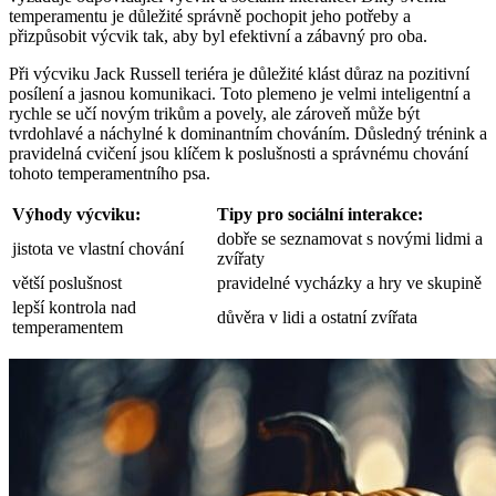
temperamentu je důležité správně pochopit jeho potřeby a
přizpůsobit výcvik tak, aby byl efektivní a zábavný pro oba.
Při výcviku Jack Russell teriéra je důležité klást důraz na pozitivní
posílení a jasnou komunikaci. Toto plemeno je velmi inteligentní a
rychle se učí novým trikům a povely, ale zároveň může být
tvrdohlavé a náchylné k dominantním chováním. Důsledný trénink a
pravidelná cvičení jsou klíčem k poslušnosti a správnému chování
tohoto temperamentního psa.
Výhody výcviku:
Tipy pro sociální interakce:
dobře se seznamovat s novými lidmi a
jistota ve vlastní chování
zvířaty
větší poslušnost
pravidelné vycházky a hry ve skupině
lepší kontrola nad
důvěra v lidi a ostatní zvířata
temperamentem