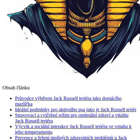
Obsah článku
Průvodce výběrem Jack Russell teriéra jako domácího
mazlíčka
Ideální podmínky pro aktivního psa jako je Jack Russell teriér
Stravovací a cvičební režim pro optimální zdraví a vitalitu
Jack Russell teriéra
Výcvik a sociální interakce Jack Russell teriéra ve vztahu k
jeho temperamentu
Prevence a řešení možných zdravotních problémů u Jack