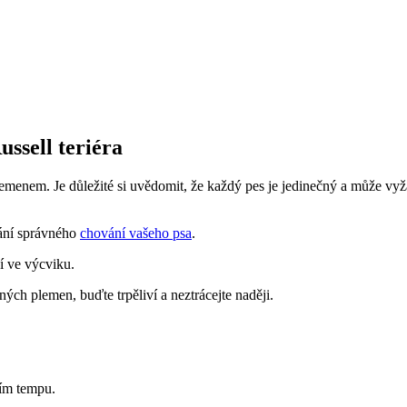
ssell teriéra
menem. Je důležité si uvědomit, že každý pes je jedinečný a může vyžad
ání správného
chování vašeho psa
.
í ve výcviku.
ných plemen, buďte trpěliví a neztrácejte naději.
ním tempu.