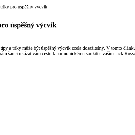
a triky pro úspěšný výcvik
 pro úspěšný výcvik
 tipy a triky může být úspěšný výcvik zcela dosažitelný. V tomto člán
 nám šanci ukázat vám cestu k harmonickému soužití s vaším Jack Russel