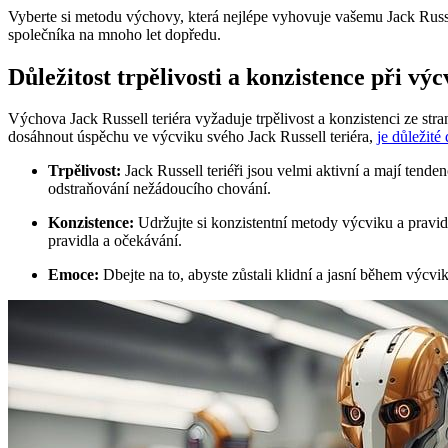
Vyberte si metodu výchovy, která nejlépe vyhovuje vašemu Jack Russe
společníka na mnoho let dopředu.
Důležitost trpělivosti a konzistence při výc
Výchova Jack Russell teriéra vyžaduje trpělivost a konzistenci ze str
dosáhnout úspěchu ve výcviku svého Jack Russell teriéra,
je důležité
Trpělivost:
Jack Russell teriéři jsou velmi aktivní a mají tende
odstraňování nežádoucího chování.
Konzistence:
Udržujte si konzistentní metody výcviku a pravidla
pravidla a očekávání.
Emoce:
Dbejte na to, abyste zůstali klidní a jasní během výcv