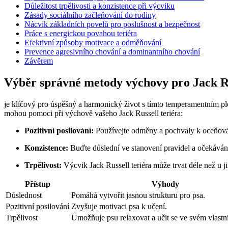
Důležitost trpělivosti a konzistence při výcviku
Zásady sociálního začleňování do rodiny
Nácvik základních povelů pro poslušnost a bezpečnost
Práce s energickou povahou teriéra
Efektivní způsoby motivace a odměňování
Prevence agresivního chování a dominantního chování
Závěrem
Výběr správné metody výchovy pro Jack Ru
je klíčový pro úspěšný a harmonický život s tímto temperamentním ple
mohou pomoci při výchově vašeho Jack Russell teriéra:
Pozitivní posilování:
Používejte odměny a pochvaly k oceňov
Konzistence:
Buďte důslední ve stanovení pravidel a očekáván
Trpělivost:
Výcvik Jack Russell teriéra může trvat déle než u ji
Přístup
Výhody
Důslednost
Pomáhá vytvořit jasnou strukturu pro psa.
Pozitivní posilování
Zvyšuje motivaci psa k učení.
Trpělivost
Umožňuje psu relaxovat a učit se ve svém vlast