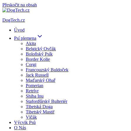
Přeskočit na obsah
DogTech.cz
Úvod
Psí plemena
Akita
Belgický Ovčák
Boloňský Psík
Border Kolie
Corgi
Francouzský Buldoček
Jack Russell
Maďarský Ohař
Pomerian
Retrívr
Shiba Inu
Stafordšírský Bulteriér
Tibetská Doga
Tibetský Mastif
Vlčák
Výcvik Psů
O Nás