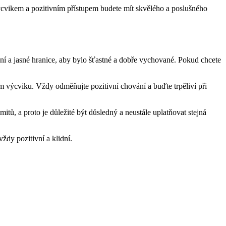
výcvikem a pozitivním přístupem budete mít skvělého a poslušného
dení a jasné hranice, aby bylo šťastné a dobře vychované. Pokud chcete
hem výcviku. Vždy odměňujte pozitivní chování a buďte trpěliví při
itů, a proto je důležité být důsledný a neustále uplatňovat stejná
ždy pozitivní a klidní.