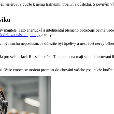
ll teriérovi a buďte k němu láskyplní, trpěliví a důslední. S pevným 
viku
any majitele. Tato energická a inteligentní plemeno potřebuje pevné ve
 dodržovat následující tipy
a triky:
nci být trochu neposlušní. Je důležité být trpělivý a neztrácet nervy bě
 pro svého Jack Russell teriéra. Tato plemena mají sklon k testování lim
iku. Vaše emoce se mohou promítat do chování vašeho psa, takže buďte v