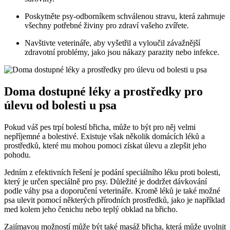
Poskytněte psy-odborníkem schválenou stravu, která zahrnuje
všechny potřebné živiny pro zdraví vašeho zvířete.
Navštivte veterináře, aby vyšetřil a vyloučil závažnější
zdravotní problémy, jako jsou nákazy parazity nebo infekce.
Doma dostupné léky a prostředky pro
úlevu od bolesti u psa
Pokud váš pes trpí bolestí břicha, může to být pro něj velmi
nepříjemné a bolestivé. Existuje však několik domácích léků a
prostředků, které mu mohou pomoci získat úlevu a zlepšit jeho
pohodu.
Jedním z efektivních řešení je podání speciálního léku proti bolesti,
který je určen speciálně pro psy. Důležité je dodržet dávkování
podle váhy psa a doporučení veterináře. Kromě léků je také možné
psa ulevit pomocí některých přírodních prostředků, jako je například
med kolem jeho čenichu nebo teplý obklad na břicho.
Zajímavou možností může být také masáž břicha, která může uvolnit