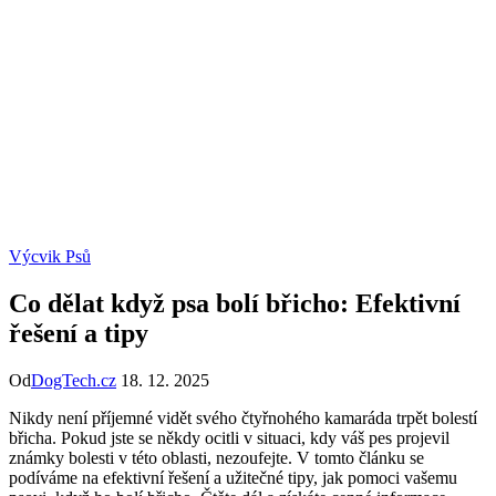
Výcvik Psů
Co dělat když psa bolí břicho: Efektivní
řešení a tipy
Od
DogTech.cz
18. 12. 2025
Nikdy není příjemné vidět svého čtyřnohého kamaráda trpět bolestí
břicha. Pokud jste se někdy ocitli v situaci, kdy váš pes projevil
známky bolesti v této oblasti, nezoufejte. V tomto článku se
podíváme na efektivní řešení a užitečné tipy, jak pomoci vašemu