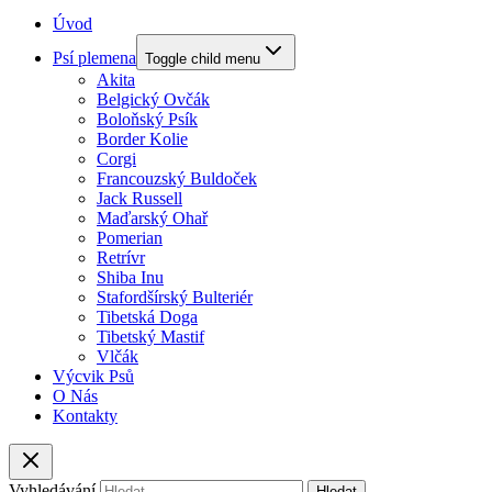
Úvod
Psí plemena
Toggle child menu
Akita
Belgický Ovčák
Boloňský Psík
Border Kolie
Corgi
Francouzský Buldoček
Jack Russell
Maďarský Ohař
Pomerian
Retrívr
Shiba Inu
Stafordšírský Bulteriér
Tibetská Doga
Tibetský Mastif
Vlčák
Výcvik Psů
O Nás
Kontakty
Vyhledávání