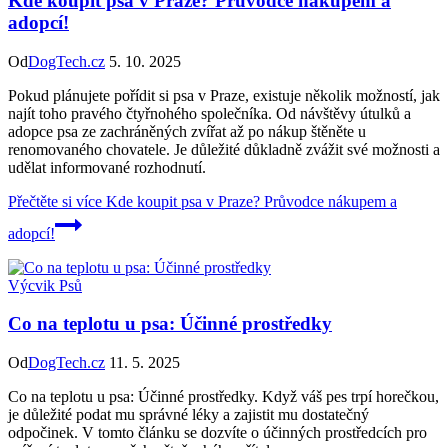
Kde koupit psa v Praze? Průvodce nákupem a
adopcí!
Od
DogTech.cz
5. 10. 2025
Pokud plánujete pořídit si psa v Praze, existuje několik možností, jak
najít toho pravého čtyřnohého společníka. Od návštěvy útulků a
adopce psa ze zachráněných zvířat až po nákup štěněte u
renomovaného chovatele. Je důležité důkladně zvážit své možnosti a
udělat informované rozhodnutí.
Přečtěte si více
Kde koupit psa v Praze? Průvodce nákupem a
adopcí!
Výcvik Psů
Co na teplotu u psa: Účinné prostředky
Od
DogTech.cz
11. 5. 2025
Co na teplotu u psa: Účinné prostředky. Když váš pes trpí horečkou,
je důležité podat mu správné léky a zajistit mu dostatečný
odpočinek. V tomto článku se dozvíte o účinných prostředcích pro