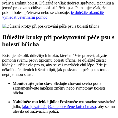
svaly a zmírnit bolest. Důležité je však dodržet správnou techniku a
jemně pracovat s citlivou oblastí břicha psa. Pamatujte však, že
pokud bolest přetrvává nebo se zhoršuje,
je důležité okamžitě
vyhledat veterinární pomoc
.
Důležité kroky při poskytování péče psu s
bolestí břicha
Existuje několik důležitých kroků, které můžete provést, abyste
pomohli svému psovi trpícímu bolestí břicha. Je důležité zůstat
klidný a udělat vše pro to, aby se váš mazlíček cítil lépe. Zde je
několik efektivních řešení a tipů, jak poskytnout péči psu s touto
nepříjemnou situací.
Monitorujte jeho stav:
Sledujte chování svého psa a
zaznamenávejte jakékoli změny nebo symptomy bolesti
břicha.
Nabídněte mu lehké jídlo:
Poskytněte mu snadno stravitelné
jídlo,
jako je vařená rýže nebo vařené kuřecí maso
, aby se mu
ulevilo od zažívacích potíží.