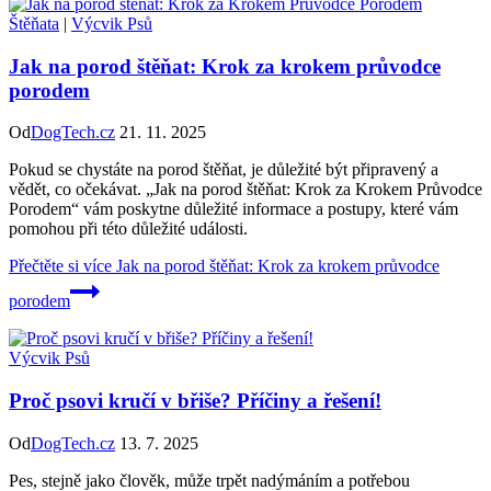
Štěňata
|
Výcvik Psů
Jak na porod štěňat: Krok za krokem průvodce
porodem
Od
DogTech.cz
21. 11. 2025
Pokud se chystáte na porod štěňat, je důležité být připravený a
vědět, co očekávat. „Jak na porod štěňat: Krok za Krokem Průvodce
Porodem“ vám poskytne důležité informace a postupy, které vám
pomohou při této důležité události.
Přečtěte si více
Jak na porod štěňat: Krok za krokem průvodce
porodem
Výcvik Psů
Proč psovi kručí v břiše? Příčiny a řešení!
Od
DogTech.cz
13. 7. 2025
Pes, stejně jako člověk, může trpět nadýmáním a potřebou