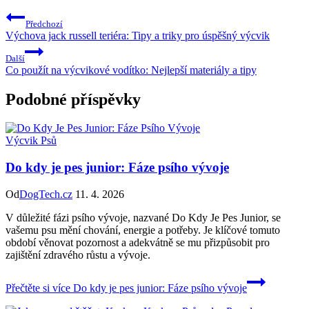
Předchozí
Výchova jack russell teriéra: Tipy a triky pro úspěšný výcvik
Další
Co použít na výcvikové vodítko: Nejlepší materiály a tipy
Podobné příspěvky
Výcvik Psů
Do kdy je pes junior: Fáze psího vývoje
Od
DogTech.cz
11. 4. 2026
V důležité fázi psího vývoje, nazvané Do Kdy Je Pes Junior, se
vašemu psu mění chování, energie a potřeby. Je klíčové tomuto
období věnovat pozornost a adekvátně se mu přizpůsobit pro
zajištění zdravého růstu a vývoje.
Přečtěte si více
Do kdy je pes junior: Fáze psího vývoje