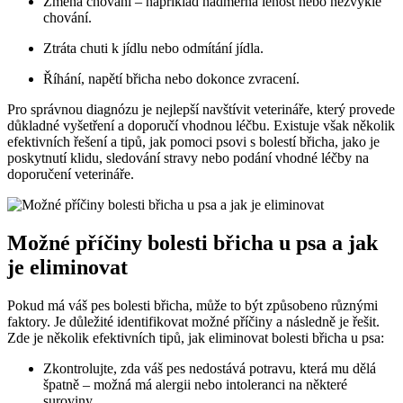
Změna chování – například nadměrná lenost nebo nezvyklé
chování.
Ztráta chuti k jídlu nebo odmítání jídla.
Říhání, napětí břicha nebo dokonce zvracení.
Pro správnou diagnózu je nejlepší navštívit veterináře, který provede
důkladné vyšetření a doporučí vhodnou léčbu. Existuje však několik
efektivních řešení a tipů, jak pomoci psovi s bolestí břicha, jako je
poskytnutí klidu, sledování stravy nebo podání vhodné léčby na
doporučení veterináře.
Možné příčiny bolesti břicha u psa a jak
je eliminovat
Pokud má váš pes bolesti břicha, může to být způsobeno různými
faktory. Je důležité identifikovat možné příčiny a následně je řešit.
Zde je několik efektivních tipů, jak eliminovat bolesti břicha u psa:
Zkontrolujte, zda váš pes nedostává potravu, která mu dělá
špatně – možná má alergii nebo intoleranci na některé
suroviny.