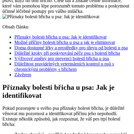
psovi, když ho bolí břicho. Čtěte dál a získáte cenné informace,
které vám pomohou lépe porozumět tomuto problému a poskytnout
účinné léčebné postupy pro vášho miláčka.
Obsah článku
Příznaky bolesti břicha u psa: Jak je identifikovat
Možné příčiny bolesti břicha u psa a jak je eliminovat
Doma dostupné léky a prostředky pro úlevu od bolesti u psa
Důležité kroky při poskytování péče psu s bolestí břicha
Výživové změny pro prevenci bolestí břicha u psa
Důležitost pravidelných veterinárních kontrol u psů s
chronickými problémy s břichem
Závěrem
Příznaky bolesti břicha u psa: Jak je
identifikovat
Pokud pozorujete u svého psa příznaky bolesti břicha, je důležité
věnovat mu pozornost a identifikovat příčinu jeho nepohodlí.
Existuje několik způsobů, jak rozpoznat, že váš pes trpí bolestí
břicha: