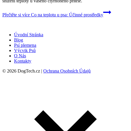
snížení teploty u vašeho čtyřnohého přítele.
Přečtěte si více
Co na teplotu u psa: Účinné prostředky
Úvodní Stránka
Blog
Psí plemena
Výcvik Psů
O Nás
Kontakty
© 2026 DogTech.cz |
Ochrana Osobních Údajů