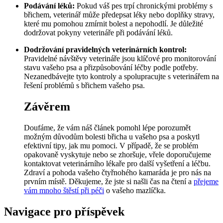
Podávání léků:
Pokud váš pes trpí chronickými problémy s
břichem, veterinář může předepsat léky nebo doplňky stravy,
které mu pomohou zmírnit bolest a nepohodlí. Je důležité
dodržovat pokyny veterináře při podávání léků.
Dodržování pravidelných veterinárních kontrol:
Pravidelné návštěvy veterináře jsou klíčové pro monitorování
stavu vašeho psa a přizpůsobování léčby podle potřeby.
Nezanedbávejte tyto kontroly a spolupracujte s veterinářem na
řešení problémů s břichem vašeho psa.
Závěrem
Doufáme, že vám náš článek pomohl lépe porozumět
možným důvodům bolesti břicha u vašeho psa a poskytl
efektivní tipy, jak mu pomoci. V případě, že se problém
opakovaně vyskytuje nebo se zhoršuje, vřele doporučujeme
kontaktovat veterinárního lékaře pro další vyšetření a léčbu.
Zdraví a pohoda vašeho čtyřnohého kamaráda je pro nás na
prvním místě. Děkujeme, že jste si našli čas na čtení a
přejeme
vám mnoho štěstí při péči
o vašeho mazlíčka.
Navigace pro příspěvek