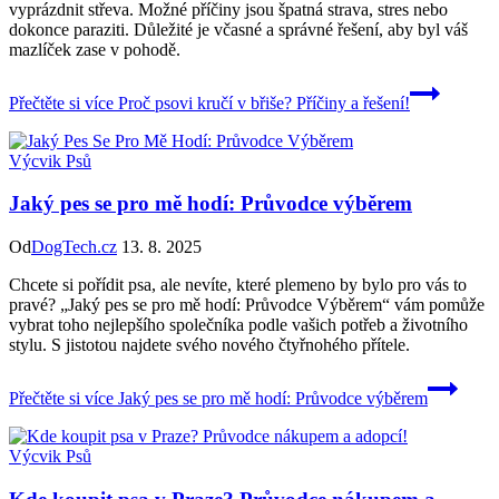
vyprázdnit střeva. Možné příčiny jsou špatná strava, stres nebo
dokonce paraziti. Důležité je včasné a správné řešení, aby byl váš
mazlíček zase v pohodě.
Přečtěte si více
Proč psovi kručí v břiše? Příčiny a řešení!
Výcvik Psů
Jaký pes se pro mě hodí: Průvodce výběrem
Od
DogTech.cz
13. 8. 2025
Chcete si pořídit psa, ale nevíte, které plemeno by bylo pro vás to
pravé? „Jaký pes se pro mě hodí: Průvodce Výběrem“ vám pomůže
vybrat toho nejlepšího společníka podle vašich potřeb a životního
stylu. S jistotou najdete svého nového čtyřnohého přítele.
Přečtěte si více
Jaký pes se pro mě hodí: Průvodce výběrem
Výcvik Psů