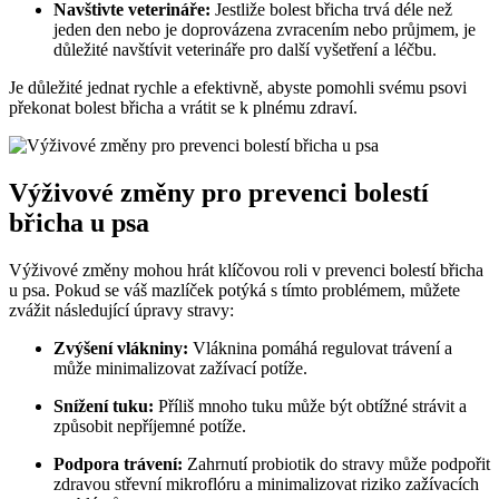
Navštivte veterináře:
Jestliže bolest břicha trvá déle než
jeden den nebo je doprovázena zvracením nebo průjmem, je
důležité navštívit veterináře pro další vyšetření a léčbu.
Je důležité jednat rychle a efektivně, abyste pomohli svému psovi
překonat bolest břicha a vrátit se k plnému zdraví.
Výživové změny pro prevenci bolestí
břicha u psa
Výživové změny mohou hrát klíčovou roli v prevenci bolestí břicha
u psa. Pokud se váš mazlíček potýká s tímto problémem, můžete
zvážit následující úpravy stravy:
Zvýšení vlákniny:
Vláknina pomáhá regulovat trávení a
může minimalizovat zažívací potíže.
Snížení tuku:
Příliš mnoho tuku může být obtížné strávit a
způsobit nepříjemné potíže.
Podpora trávení:
Zahrnutí probiotik do stravy může podpořit
zdravou střevní mikroflóru a minimalizovat riziko zažívacích