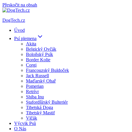
Přeskočit na obsah
DogTech.cz
Úvod
Psí plemena
Akita
Belgický Ovčák
Boloňský Psík
Border Kolie
Corgi
Francouzský Buldoček
Jack Russell
Maďarský Ohař
Pomerian
Retrívr
Shiba Inu
Stafordšírský Bulteriér
Tibetská Doga
Tibetský Mastif
Vlčák
Výcvik Psů
O Nás