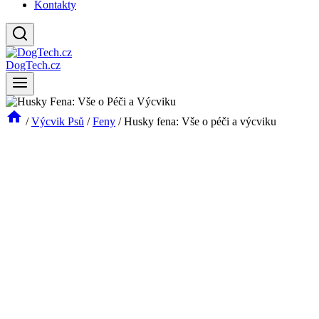
Kontakty
DogTech.cz
/
Výcvik Psů
/
Feny
/
Husky fena: Vše o péči a výcviku