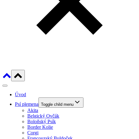
Úvod
Psí plemena
Toggle child menu
Akita
Belgický Ovčák
Boloňský Psík
Border Kolie
Corgi
Francouzský Buldoček