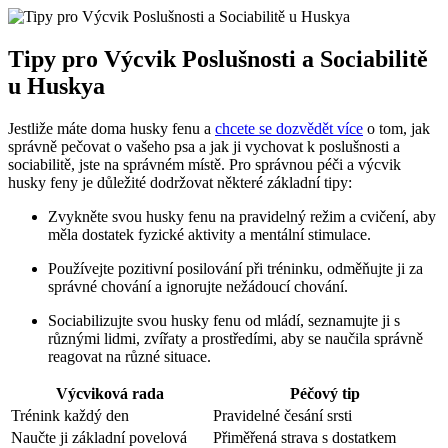
Tipy pro Výcvik Poslušnosti a Sociabilitě
u Huskya
Jestliže máte doma husky fenu a
chcete se dozvědět více
o tom, jak
správně pečovat o vašeho psa a jak ji vychovat k poslušnosti a
sociabilitě, jste na správném místě. Pro správnou péči a výcvik
husky feny je důležité dodržovat některé základní tipy:
Zvykněte svou husky fenu na pravidelný režim a cvičení, aby
měla dostatek fyzické aktivity a mentální stimulace.
Používejte pozitivní posilování při tréninku, odměňujte ji za
správné chování a ignorujte nežádoucí chování.
Sociabilizujte svou husky fenu od mládí, seznamujte ji s
různými lidmi, zvířaty a prostředími, aby se naučila správně
reagovat na různé situace.
Výcviková rada
Péčový tip
Trénink každý den
Pravidelné česání srsti
Naučte ji základní povelová
Přiměřená strava s dostatkem