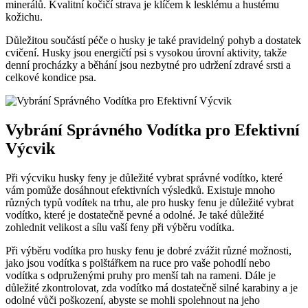
minerálů. Kvalitní kočičí strava je klíčem k lesklému a hustému
kožichu.
Důležitou součástí péče o husky je také pravidelný pohyb a dostatek
cvičení. Husky jsou energičtí psi s vysokou úrovní aktivity, takže
denní procházky a běhání jsou nezbytné pro udržení zdravé srsti a
celkové kondice psa.
Vybrání Správného Vodítka pro Efektivní
Výcvik
Při výcviku husky feny je důležité vybrat správné vodítko, které
vám pomůže dosáhnout efektivních výsledků. Existuje mnoho
různých typů vodítek na trhu, ale pro husky fenu je důležité vybrat
vodítko, které je dostatečně pevné a odolné. Je také důležité
zohlednit velikost a sílu vaší feny při výběru vodítka.
Při výběru vodítka pro husky fenu je dobré zvážit různé možnosti,
jako jsou vodítka s polštářkem na ruce pro vaše pohodlí nebo
vodítka s odpruženými pruhy pro menší tah na rameni. Dále je
důležité zkontrolovat, zda vodítko má dostatečně silné karabiny a je
odolné vůči poškození, abyste se mohli spolehnout na jeho