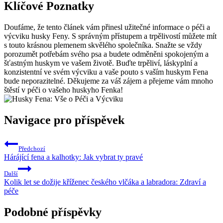
Klíčové Poznatky
Doufáme, že tento článek vám přinesl užitečné informace o péči a
výcviku husky Feny. S správným přístupem a trpělivostí můžete mít
s touto krásnou plemenem skvělého společníka. Snažte se vždy
porozumět potřebám svého psa a budete odměněni spokojeným a
šťastným huskym ve vašem životě. Buďte trpěliví, láskyplní a
konzistentní ve svém výcviku a vaše pouto s vaším huskym Fena
bude neporazitelné. Děkujeme za váš zájem a přejeme vám mnoho
štěstí v péči o vašeho huskyho Fenka!
Navigace pro příspěvek
Předchozí
Hárájící fena a kalhotky: Jak vybrat ty pravé
Další
Kolik let se dožije kříženec českého vlčáka a labradora: Zdraví a
péče
Podobné příspěvky