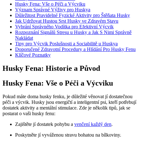
Husky Fena: Vše o Péči a Výcviku
Význam Správné Výživy pro Huskya
Důležitost Pravidelné Fyzické Aktivity pro Štěňata Husky
Jak Udržovat Hustou Srst Husky ve Zdravém Stavu
Vybrání Správného Vodítka pro Efektivní Výcvik
Rozpoznání Signálů Stresu u Husky a Jak S Nimi Správně
Nakládat
Tipy pro Výcvik Poslušnosti a Sociabilitě u Huskya
Doporučené Zdravotní Procedury a Hlídání Pro Husky Fenu
Klíčové Poznatky
Husky Fena: Historie a Původ
Husky Fena: Vše o Péči a Výcviku
Pokud máte doma husky fenku, je důležité věnovat jí dostatečnou
péči a výcvik. Husky jsou energičtí a inteligentní psi, kteří potřebují
dostatek aktivity a mentální stimulace. Zde je několik tipů, jak se
postarat o vaši husky fenu:
Zajištěte jí dostatek pohybu a
venčení každý den
.
Poskytněte jí vyváženou stravu bohatou na bílkoviny.