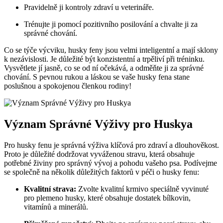
Pravidelně ji kontroly zdraví u veterináře.
Trénujte ji pomocí pozitivního posilování a chvalte ji za
správné chování.
Co se týče výcviku, husky feny jsou velmi inteligentní a mají sklony
k nezávislosti. Je důležité být konzistentní a trpěliví při tréninku.
Vysvětlete jí jasně, co se od ní očekává, a odměňte ji za správné
chování. S pevnou rukou a láskou se vaše husky fena stane
poslušnou a spokojenou členkou rodiny!
Význam Správné Výživy pro Huskya
Pro husky fenu je správná výživa klíčová pro zdraví a dlouhověkost.
Proto je důležité dodržovat vyváženou stravu, která obsahuje
potřebné živiny pro správný vývoj a pohodu vašeho psa. Podívejme
se společně na několik důležitých faktorů v péči o husky fenu:
Kvalitní strava:
Zvolte kvalitní krmivo speciálně vyvinuté
pro plemeno husky, které obsahuje dostatek bílkovin,
vitamínů a minerálů.