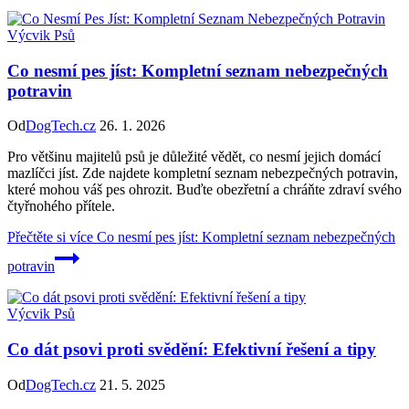
Výcvik Psů
Co nesmí pes jíst: Kompletní seznam nebezpečných
potravin
Od
DogTech.cz
26. 1. 2026
Pro většinu majitelů psů je důležité vědět, co nesmí jejich domácí
mazlíčci jíst. Zde najdete kompletní seznam nebezpečných potravin,
které mohou váš pes ohrozit. Buďte obezřetní a chráňte zdraví svého
čtyřnohého přítele.
Přečtěte si více
Co nesmí pes jíst: Kompletní seznam nebezpečných
potravin
Výcvik Psů
Co dát psovi proti svědění: Efektivní řešení a tipy
Od
DogTech.cz
21. 5. 2025