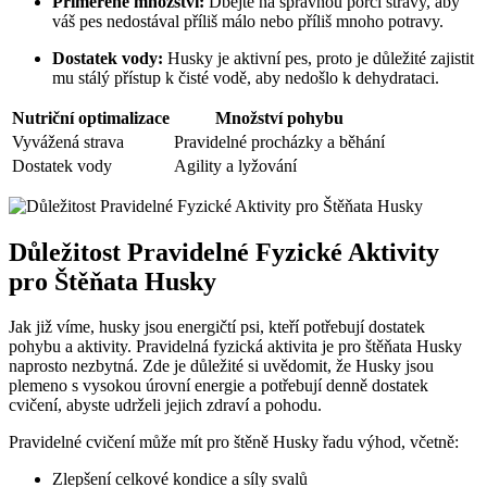
Přiměřené množství:
Dbejte na správnou porci stravy, aby
váš pes nedostával příliš málo nebo příliš mnoho potravy.
Dostatek vody:
Husky je aktivní pes, proto je důležité zajistit
mu stálý přístup k čisté vodě, aby nedošlo k dehydrataci.
Nutriční optimalizace
Množství pohybu
Vyvážená strava
Pravidelné procházky a běhání
Dostatek vody
Agility a lyžování
Důležitost Pravidelné Fyzické Aktivity
pro Štěňata Husky
Jak již víme, husky jsou energičtí psi, kteří potřebují dostatek
pohybu a aktivity. Pravidelná fyzická aktivita je pro štěňata Husky
naprosto nezbytná. Zde je důležité si uvědomit, že Husky jsou
plemeno s vysokou úrovní energie a potřebují denně dostatek
cvičení, abyste udrželi jejich zdraví a pohodu.
Pravidelné cvičení může mít pro štěně Husky řadu výhod, včetně:
Zlepšení celkové kondice a síly svalů