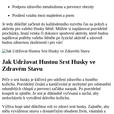
Podpora zdravého metabolismu a prevence obezity
Posílení vztahu mezi majitelem a psem
Je tedy důležité začlenit do každodenního rozvrhu čas na pohyb a
aktivitu pro vašeho Husky štěně. Můžete si naplánovat pravidelné
procházky, hraní venku či dokonce sportovní aktivity, které budou
naplňovat potřeby vašeho štěněte po fyzické aktivitě a zároveň
budou zábavnou zkušeností i pro vás!
Jak Udržovat Hustou Srst Husky ve
Zdravém Stavu
Péče o srst husky je klíčová pro udržení zdravého a hustého
kožichu. Pravidelný česání a kartáčování je nezbytné pro odstranění
odumřelých chlupů a prevenci začátku naopak. Po pravidelné
koupeli se ujistěte, že srst je důkladně vyčesaná a suchá, aby
nedocházelo k vytváření tklivého kožichu.
Výživa hraje také důležitou roli ve zdraví srsti husky. Zajistěte, aby
měla vyváženou stravu s dostatečným obsahem živin, vitamínů a