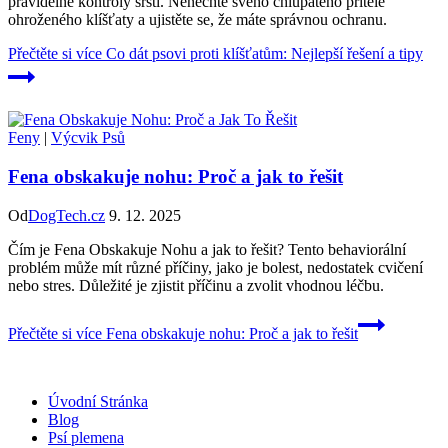
pravidelné kontroly srsti. Nenechte svého chlupatého přítele
ohroženého klíšťaty a ujistěte se, že máte správnou ochranu.
Přečtěte si více
Co dát psovi proti klíšťatům: Nejlepší řešení a tipy
Feny
|
Výcvik Psů
Fena obskakuje nohu: Proč a jak to řešit
Od
DogTech.cz
9. 12. 2025
Čím je Fena Obskakuje Nohu a jak to řešit? Tento behaviorální
problém může mít různé příčiny, jako je bolest, nedostatek cvičení
nebo stres. Důležité je zjistit příčinu a zvolit vhodnou léčbu.
Přečtěte si více
Fena obskakuje nohu: Proč a jak to řešit
Úvodní Stránka
Blog
Psí plemena