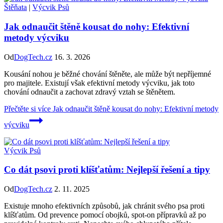
Štěňata
|
Výcvik Psů
Jak odnaučit štěně kousat do nohy: Efektivní
metody výcviku
Od
DogTech.cz
16. 3. 2026
Kousání nohou je běžné chování štěněte, ale může být nepříjemné
pro majitele. Existují však efektivní metody výcviku, jak toto
chování odnaučit a zachovat zdravý vztah se štěnětem.
Přečtěte si více
Jak odnaučit štěně kousat do nohy: Efektivní metody
výcviku
Výcvik Psů
Co dát psovi proti klíšťatům: Nejlepší řešení a tipy
Od
DogTech.cz
2. 11. 2025
Existuje mnoho efektivních způsobů, jak chránit svého psa proti
klíšťatům. Od prevence pomocí obojků, spot-on přípravků až po