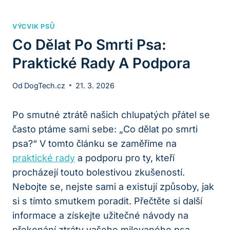
VÝCVIK PSŮ
Co Dělat Po Smrti Psa:
Praktické Rady A Podpora
Od
DogTech.cz
21. 3. 2026
Po smutné ztrátě našich chlupatých přátel se
často ptáme sami sebe: „Co dělat po smrti
psa?“ V tomto článku se zaměříme na
praktické rady
a podporu pro ty, kteří
procházejí touto bolestivou zkušeností.
Nebojte se, nejste sami a existují způsoby, jak
si s tímto smutkem poradit. Přečtěte si další
informace a získejte užitečné návody na
překonání ztráty vašeho milovaného psa.