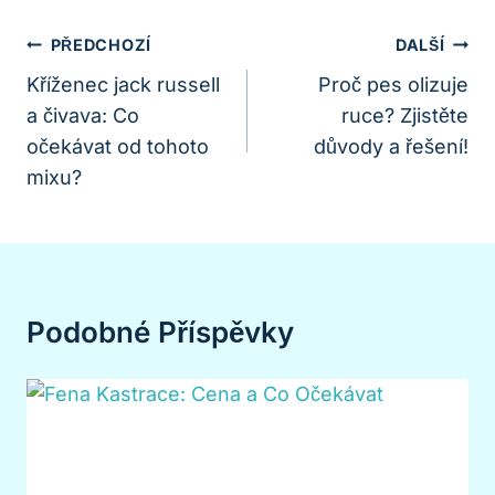
Navigace
PŘEDCHOZÍ
DALŠÍ
Pro
Kříženec jack russell
Proč pes olizuje
a čivava: Co
ruce? Zjistěte
Příspěvek
očekávat od tohoto
důvody a řešení!
mixu?
Podobné Příspěvky