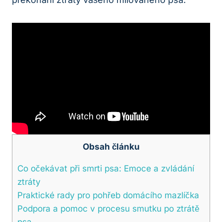
Obsah článku
Co očekávat při smrti psa: Emoce a zvládání
ztráty
Praktické rady pro pohřeb domácího mazlíčka
Podpora a pomoc v procesu smutku po ztrátě
psa