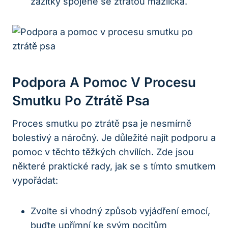
zážitky spojené se ztrátou mazlíčka.
Podpora A Pomoc V Procesu
Smutku Po Ztrátě Psa
Proces smutku po ztrátě psa je nesmírně
bolestivý a náročný. Je důležité najít podporu a
pomoc v těchto těžkých chvílích. Zde jsou
některé praktické rady, jak se s tímto smutkem
vypořádat:
Zvolte si vhodný způsob vyjádření emocí,
buďte upřímní ke svým pocitům