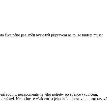
o živelného psa,⁢ měli ⁢byste být připraveni‍ na⁢ to, že budete muset
aší rodiny, nezapomeňte ⁢na⁣ jeho potřeby ‌po stránce vycvičení,
družství. Nenechte​ se‌ však zmást ‌jeho malou postavou – ⁢tato rasová