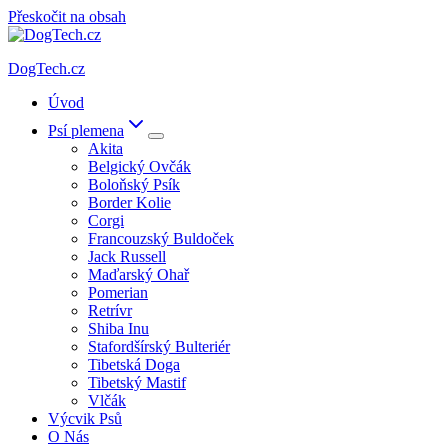
Přeskočit na obsah
DogTech.cz
Úvod
Psí plemena
Akita
Belgický Ovčák
Boloňský Psík
Border Kolie
Corgi
Francouzský Buldoček
Jack Russell
Maďarský Ohař
Pomerian
Retrívr
Shiba Inu
Stafordšírský Bulteriér
Tibetská Doga
Tibetský Mastif
Vlčák
Výcvik Psů
O Nás