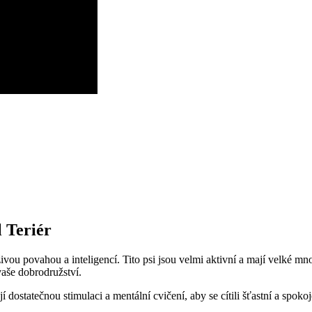
⁢ Teriér
živou povahou a inteligencí. Tito psi jsou velmi aktivní a mají⁣ velké mno
vaše dobrodružství.
ují dostatečnou stimulaci ‍a mentální‌ cvičení, aby ⁤se cítili šťastní ⁣a 