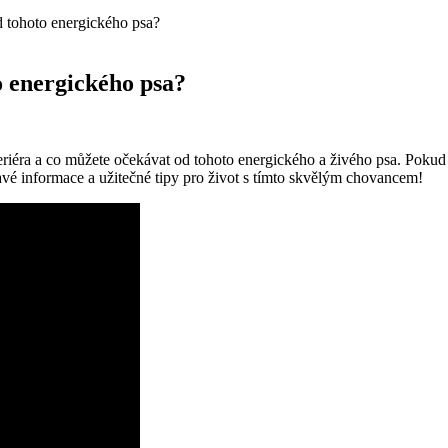
d tohoto energického psa?
o energického psa?
iéra a co⁣ můžete očekávat‌ od tohoto energického a ​živého​ psa. Pokud j
mavé informace a užitečné tipy pro život‍ s⁤ tímto skvělým chovancem!