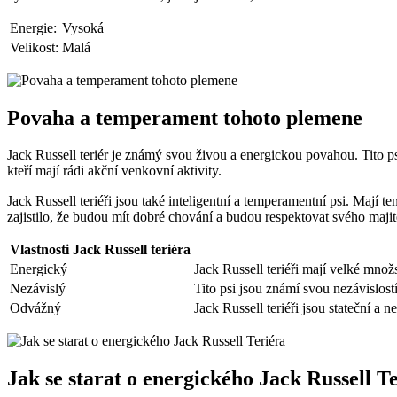
Energie:
Vysoká
Velikost:
Malá
Povaha​ a temperament tohoto plemene
Jack ​Russell teriér⁢ je‍ známý svou živou a⁣ energickou povahou. ​Tito ​psi
kteří mají rádi ​akční venkovní aktivity.
Jack⁤ Russell ​teriéři jsou také inteligentní​ a temperamentní ⁢psi. ⁣Mají 
zajistilo, že budou mít dobré chování a budou respektovat svého majit
Vlastnosti Jack ⁤Russell ⁣teriéra
Energický
Jack ‍Russell ‌teriéři mají ‌velké množ
Nezávislý
Tito psi jsou známí svou nezávislostí 
Odvážný
Jack ​Russell teriéři jsou stateční a
Jak se starat o energického Jack Russell T