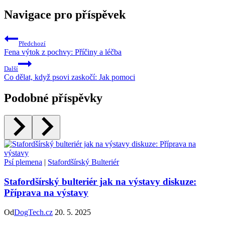
Navigace pro příspěvek
Předchozí
Fena výtok z pochvy: Příčiny a léčba
Další
Co dělat, když psovi zaskočí: Jak pomoci
Podobné příspěvky
Psí plemena
|
Stafordšírský Bulteriér
Stafordšírský bulteriér jak na výstavy diskuze:
Příprava na výstavy
Od
DogTech.cz
20. 5. 2025