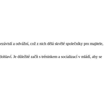
ávislí a ​odvážní,‌ což z nich‍ dělá ​skvělé‍ společníky pro ‌majitele,⁢
dohlaví. Je důležité začít s tréninkem ‍a socializací v mládí, aby⁤ se