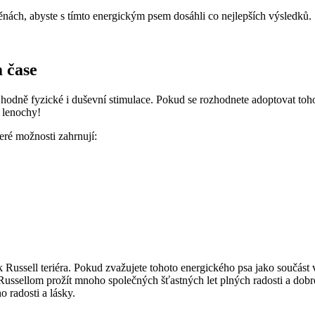
odměnách, abyste ⁣s tímto energickým​ psem dosáhli co⁤ nejlepších výsledků.
 ⁤čase
je hodně ‍fyzické i duševní stimulace. Pokud​ se rozhodnete adoptovat tohot
o lenochy!
eré možnosti zahrnují:
Russell teriéra.​ Pokud zvažujete tohoto energického psa ‍jako součást v
Russellom prožít mnoho ‍společných ​šťastných let plných radosti a dobro
o radosti a lásky.