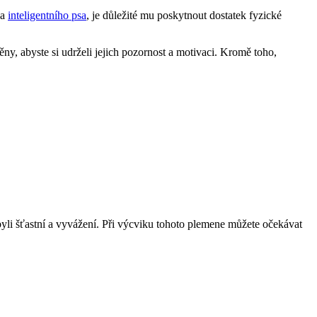
 ⁢
inteligentního psa
, je důležité mu poskytnout dostatek‍ fyzické
ěny, abyste si udrželi jejich pozornost a motivaci. Kromě‌ toho,
by byli šťastní ​a vyvážení. Při výcviku⁢ tohoto⁢ plemene můžete očekávat