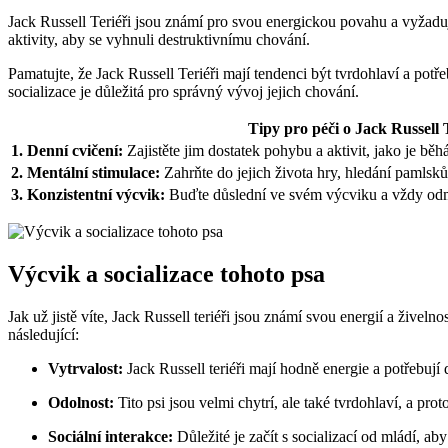
Jack Russell Teriéři jsou ​známí pro svou ​energickou povahu a‌ vyžad
aktivity, aby ⁤se vyhnuli destruktivnímu chování.
Pamatujte, že Jack Russell Teriéři mají tendenci být tvrdohlaví a⁣ potř
socializace je důležitá pro správný vývoj ⁤jejich chování.
Tipy⁢ pro péči o Jack Russell⁣ 
1. Denní⁣ cvičení:
Zajistěte jim dostatek pohybu ⁣a aktivit, jako je běhá
2. ⁣Mentální stimulace:
Zahrňte do jejich života hry, hledání pamlsků 
3. Konzistentní ⁣výcvik:
Buďte důslední ve svém výcviku‌ a vždy odmě
Výcvik a socializace tohoto‍ psa
Jak ⁤už jistě⁢ víte, Jack Russell teriéři jsou známí svou ⁢energií‌ a žive
následující:
Vytrvalost:
Jack Russell ⁤teriéři mají hodně energie a ‌potřebují
Odolnost:
Tito psi jsou velmi chytrí, ale ⁤také tvrdohlaví,⁤ a pro
Sociální interakce:
Důležité je začít s socializací od mládí, aby​ 