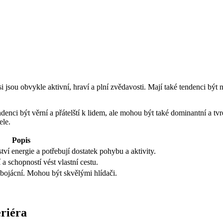
 jsou obvykle aktivní, hraví a ‍plní zvědavosti. Mají také‍ tendenci ​být nez
tendenci být věrní a přátelští k⁣ lidem, ale mohou být také dominantní a tvr
ele.
Popis
ství energie a ‌potřebují dostatek⁢ pohybu a aktivity.
‌a schopností vést vlastní ⁤cestu.
 nebojácní. Mohou být skvělými hlídači.
eriéra