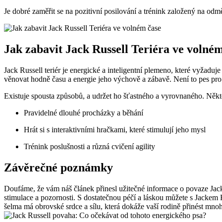
Je⁤ dobré ​zaměřit⁢ se ⁣na⁣ pozitivní‍ posilování a trénink založený ‍na 
Jak zabavit Jack Russell Teriéra ‌ve‍ volném
Jack Russell teriér je​ energické a⁢ inteligentní plemeno, ⁢které⁣ vyžadu
věnovat ⁢hodně času a energie jeho⁤ výchově a zábavě. Není to pes⁣ pr
Existuje​ spousta způsobů, a udržet ho šťastného a vyrovnaného. Někt
Pravidelné dlouhé ⁤procházky ​a běhání
Hrát si s interaktivními hračkami, které stimulují jeho mysl
Trénink poslušnosti a různá cvičení agility
Závěrečné ⁣poznámky
Doufáme, že vám náš článek přinesl⁢ užitečné informace o povaze Jack ⁣
stimulace a ‌pozornosti. S dostatečnou péčí a ‌láskou můžete s Jackem 
šelma má obrovské srdce a sílu, která dokáže vaší rodině přinést mnoh