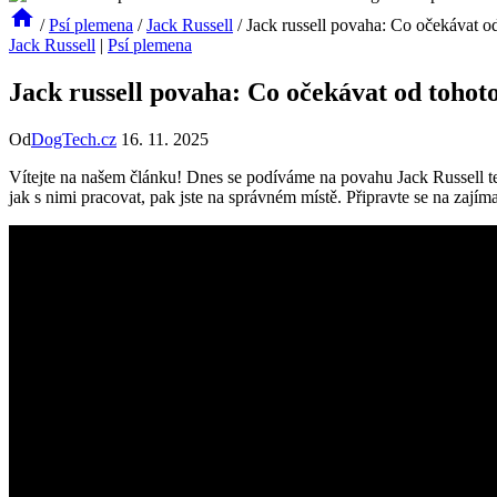
/
Psí plemena
/
Jack Russell
/
Jack russell povaha: Co očekávat o
Jack Russell
|
Psí plemena
Jack russell povaha: Co očekávat od tohot
Od
DogTech.cz
16. 11. 2025
Vítejte ​na našem článku! Dnes se podíváme ⁤na povahu Jack Russell ter
jak ‌s nimi pracovat, pak ⁢jste na správném místě. Připravte se na zají