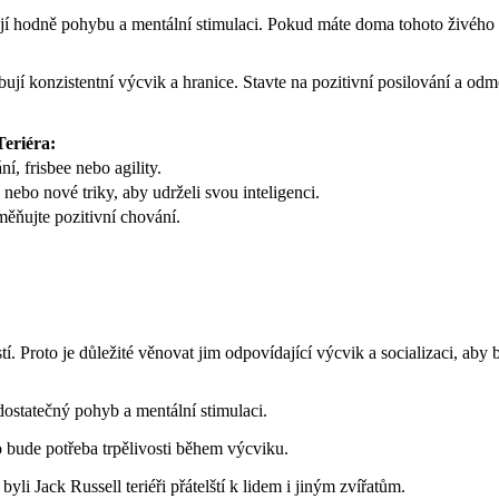
ují hodně pohybu a mentální stimulaci. Pokud máte doma⁣ tohoto živého a
ebují konzistentní výcvik a hranice. Stavte na pozitivní‍ posilování a odm
Teriéra:
ní, frisbee nebo agility.
nebo nové triky, aby udrželi ⁣svou inteligenci.
ňujte⁢ pozitivní chování.
lností. ‍Proto je důležité věnovat jim odpovídající‌ výcvik a socializaci, a
 dostatečný ⁢pohyb a mentální stimulaci.
to bude ⁣potřeba ⁣trpělivosti během výcviku.
byli Jack Russell ⁤teriéři přátelští k lidem ⁤i ‌jiným zvířatům.