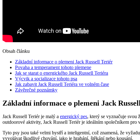
Obsah článku
Základní informace o plemeni Jack Russell⁢ Teriér
Povaha​ a temperament tohoto plemene
Jak se starat o energického Jack Russell Teriéra
Výcvik a socializace tohoto‍ psa
Jak zabavit Jack Russell Teriéra ‌ve‍ volném ⁤čase
Závěrečné ⁣poznámky
Základní informace o plemeni Jack Russell
Jack Russell Teriér je‌ malý a
energický pes
, který se vyznačuje svou ‍
outdoorové aktivity, Jack Russell Teriér je ideálním ‌společníkem pro 
Tyto psy jsou také⁣ velmi bystří ⁤a inteligentní, což ⁢znamená, že vyžad
vyvolávat ‍škodlivé ⁢chování,​ jako je hrabání, štěkání nebo kousání.