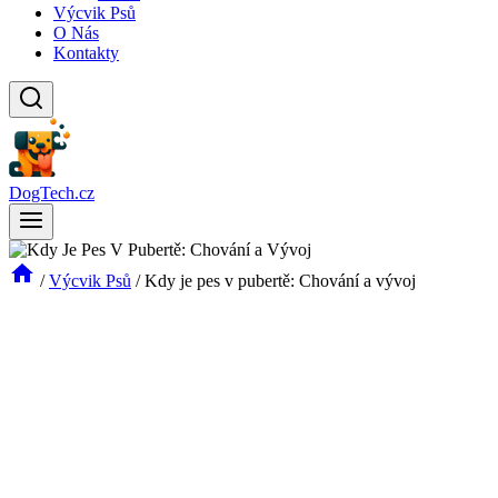
Výcvik Psů
O Nás
Kontakty
DogTech.cz
/
Výcvik Psů
/
Kdy je pes v pubertě: Chování a vývoj