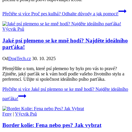
Přečtěte si více
Proč pes kulhá? Odhalte důvody a jak pomoci!
Výcvik Psů
Jaké psí plemeno se ke mně hodí? Najděte ideálního
parťáka!
Od
DogTech.cz
30. 10. 2025
Přemýšlíte o tom, které psí plemeno by bylo pro vás to pravé?
Zjistěte, jaký parťák se k vám hodí podle vašeho životního stylu a
preferencí. Užijte si společnost ideálního psího parťáka.
Přečtěte si více
Jaké psí plemeno se ke mně hodí? Najděte ideálního
parťáka!
Feny
|
Výcvik Psů
Border kolie: Fena nebo pes? Jak vybrat