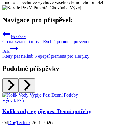
mnoho úspěchů ve výchově vašeho čtyřnohého přítele!
Navigace pro příspěvek
Předchozí
Co na zvracení u psa: Rychlá pomoc a prevence
Další
Který pes nelíná: Nejlepší plemena pro alergiky
Podobné příspěvky
Výcvik Psů
Kolik vody vypije pes: Denní potřeby
Od
DogTech.cz
26. 1. 2026