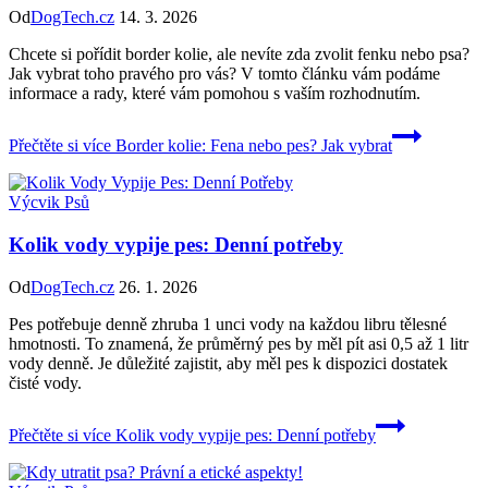
Od
DogTech.cz
14. 3. 2026
Chcete si pořídit border kolie, ale nevíte zda zvolit fenku nebo psa?
Jak vybrat toho pravého pro vás? V tomto článku vám podáme
informace a rady, které vám pomohou s vaším rozhodnutím.
Přečtěte si více
Border kolie: Fena nebo pes? Jak vybrat
Výcvik Psů
Kolik vody vypije pes: Denní potřeby
Od
DogTech.cz
26. 1. 2026
Pes potřebuje denně zhruba 1 unci vody na každou libru tělesné
hmotnosti. To znamená, že průměrný pes by měl pít asi 0,5 až 1 litr
vody denně. Je důležité zajistit, aby měl pes k dispozici dostatek
čisté vody.
Přečtěte si více
Kolik vody vypije pes: Denní potřeby