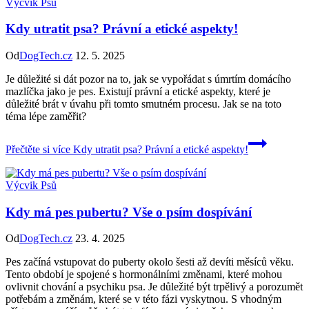
Výcvik Psů
Kdy utratit psa? Právní a etické aspekty!
Od
DogTech.cz
12. 5. 2025
Je důležité si dát pozor na to, jak se vypořádat s úmrtím domácího
mazlíčka jako je pes. Existují právní a etické aspekty, které je
důležité brát v úvahu při tomto smutném procesu. Jak se na toto
téma lépe zaměřit?
Přečtěte si více
Kdy utratit psa? Právní a etické aspekty!
Výcvik Psů
Kdy má pes pubertu? Vše o psím dospívání
Od
DogTech.cz
23. 4. 2025
Pes začíná vstupovat do puberty okolo šesti až devíti měsíců věku.
Tento období je spojené s hormonálními změnami, které mohou
ovlivnit chování a psychiku psa. Je důležité být trpělivý a porozumět
potřebám a změnám, které se v této fázi vyskytnou. S vhodným