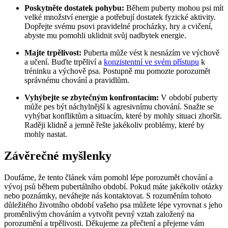
Poskytněte dostatek pohybu:
Během puberty mohou psi mít
velké množství energie a potřebují dostatek fyzické aktivity.
Dopřejte svému psovi pravidelné procházky, hry a cvičení,
abyste mu pomohli uklidnit svůj nadbytek energie.
Majte trpělivost:
Puberta může vést k nesnázím ve výchově
a učení. Buďte trpěliví a
konzistentní ve svém přístupu
k
tréninku a výchově psa. Postupně mu pomozte porozumět
správnému chování a pravidlům.
Vyhýbejte se zbytečným konfrontacím:
V období puberty
může pes být náchylnější k agresivnímu chování. Snažte se
vyhýbat konfliktům a situacím, které by mohly situaci zhoršit.
Raději klidně a jemně řešte jakékoliv problémy, které by
mohly nastat.
Závěrečné myšlenky
Doufáme, že tento článek vám pomohl lépe porozumět chování a
vývoj psů během pubertálního období. Pokud máte jakékoliv otázky
nebo poznámky, neváhejte nás kontaktovat. S rozuměním tohoto
důležitého životního období vašeho psa můžete lépe vyrovnat s jeho
proměnlivým chováním a vytvořit pevný vztah založený na
porozumění a trpělivosti. Děkujeme za přečtení a přejeme vám