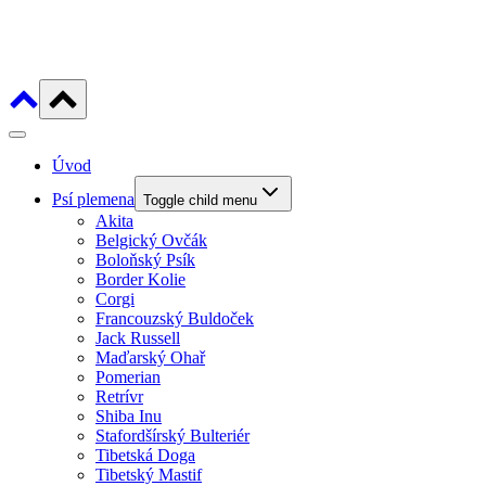
Úvod
Psí plemena
Toggle child menu
Akita
Belgický Ovčák
Boloňský Psík
Border Kolie
Corgi
Francouzský Buldoček
Jack Russell
Maďarský Ohař
Pomerian
Retrívr
Shiba Inu
Stafordšírský Bulteriér
Tibetská Doga
Tibetský Mastif