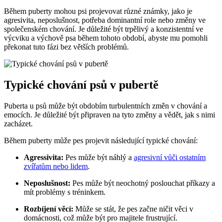
Během puberty mohou psi projevovat různé známky, jako je
agresivita, neposlušnost, potřeba dominantní role nebo změny ve
společenském chování. Je důležité být trpělivý a konzistentní ve
výcviku a výchově psa během tohoto období, abyste mu pomohli
překonat tuto fázi bez větších problémů.
Typické chování psů v pubertě
Puberta u psů může být obdobím turbulentních změn v chování a
emocích. Je důležité být připraven na tyto změny a vědět, jak s nimi
zacházet.
Během puberty může pes projevit následující typické chování:
Agressivita:
Pes může být náhlý a
agresivní vůči ostatním
zvířatům nebo lidem
.
Neposlušnost:
Pes může být neochotný poslouchat příkazy a
mít problémy s tréninkem.
Rozbíjení věcí:
Může se stát, že pes začne ničit věci v
domácnosti, což může být pro majitele frustrující.