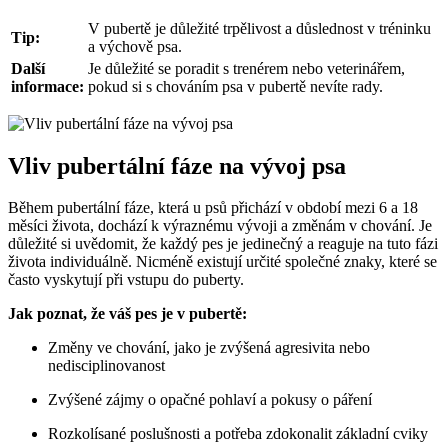
V pubertě je důležité trpělivost a důslednost v tréninku
Tip:
a výchově psa.
Další
Je důležité se poradit s trenérem nebo veterinářem,
informace:
pokud si s chováním psa v pubertě nevíte rady.
Vliv pubertální fáze na vývoj psa
Během pubertální fáze, která u psů přichází v období mezi 6 a 18
měsíci života, dochází k výraznému vývoji a změnám v chování. Je
důležité si uvědomit, že každý pes je jedinečný a reaguje na tuto fázi
života individuálně. Nicméně existují určité společné znaky, které se
často vyskytují při vstupu do puberty.
Jak poznat, že váš pes je v pubertě:
Změny ve chování, jako je zvýšená agresivita nebo
nedisciplinovanost
Zvýšené zájmy o opačné pohlaví a pokusy o páření
Rozkolísané poslušnosti a potřeba zdokonalit základní cviky