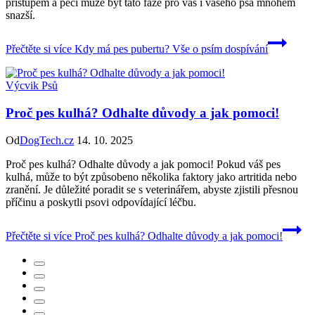
přístupem a péčí může být tato fáze pro vás i vašeho psa mnohem
snazší.
Přečtěte si více
Kdy má pes pubertu? Vše o psím dospívání
Výcvik Psů
Proč pes kulhá? Odhalte důvody a jak pomoci!
Od
DogTech.cz
14. 10. 2025
Proč pes kulhá? Odhalte důvody a jak pomoci! Pokud váš pes
kulhá, může to být způsobeno několika faktory jako artritida nebo
zranění. Je důležité poradit se s veterinářem, abyste zjistili přesnou
příčinu a poskytli psovi odpovídající léčbu.
Přečtěte si více
Proč pes kulhá? Odhalte důvody a jak pomoci!