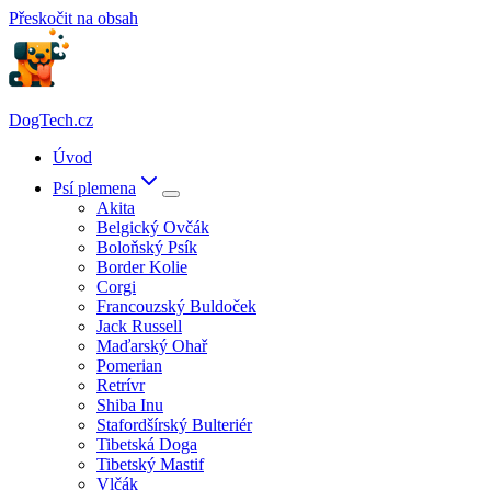
Přeskočit na obsah
DogTech.cz
Úvod
Psí plemena
Akita
Belgický Ovčák
Boloňský Psík
Border Kolie
Corgi
Francouzský Buldoček
Jack Russell
Maďarský Ohař
Pomerian
Retrívr
Shiba Inu
Stafordšírský Bulteriér
Tibetská Doga
Tibetský Mastif
Vlčák