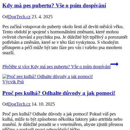
Kdy má pes pubertu? Vše o psím dospívání
Od
DogTech.cz
23. 4. 2025
Pes začíná vstupovat do puberty okolo šesti až devíti měsíců věku.
Tento období je spojené s hormonálními změnami, které mohou
ovlivnit chování a psychiku psa. Je důležité být trpělivý a porozumět
potřebám a změnám, které se v této fázi vyskytnou. S vhodným
přístupem a péčí může být tato fáze pro vás i vašeho psa mnohem
snazší.
Přečtěte si více
Kdy má pes pubertu? Vše o psím dospívání
Výcvik Psů
Proč pes kulhá? Odhalte důvody a jak pomoci!
Od
DogTech.cz
14. 10. 2025
Proč pes kulhá? Odhalte důvody a jak pomoci! Pokud váš pes
kulhá, může to být způsobeno několika faktory jako artritida nebo
zranění. Je důležité poradit se s veterinářem, abyste zjistili přesnou
příčinu a poskytli psovi odpovídající léčbu.