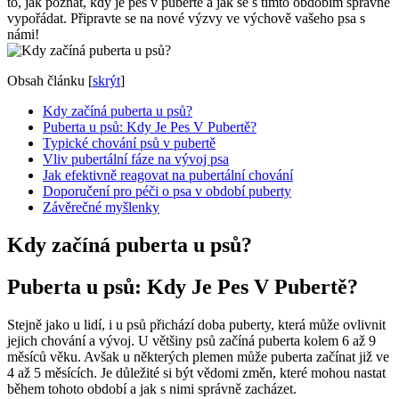
to, jak poznat, kdy je pes v pubertě a jak se s tímto obdobím správně
vypořádat. Připravte se na nové výzvy ve výchově vašeho psa s
námi!
Obsah článku
[
skrýt
]
Kdy začíná puberta u psů?
Puberta u psů: Kdy Je Pes V Pubertě?
Typické chování psů v pubertě
Vliv pubertální fáze na vývoj psa
Jak efektivně reagovat na pubertální chování
Doporučení pro péči o psa v období puberty
Závěrečné myšlenky
Kdy začíná puberta u psů?
Puberta u psů: Kdy Je Pes V Pubertě?
Stejně jako u lidí, i u psů přichází doba puberty, která může ovlivnit
jejich chování a vývoj. U většiny psů začíná puberta kolem 6 až 9
měsíců věku. Avšak u některých plemen může puberta začínat již ve
4 až 5 měsících. Je důležité si být vědomi změn, které mohou nastat
během tohoto období a jak s nimi správně zacházet.