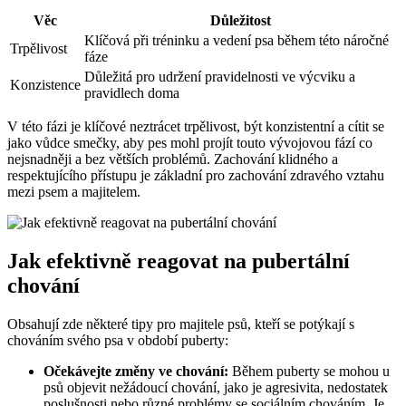
Věc
Důležitost
Klíčová při tréninku a vedení psa během této náročné
Trpělivost
fáze
Důležitá pro udržení pravidelnosti ve výcviku a
Konzistence
pravidlech doma
V této fázi je klíčové neztrácet trpělivost, být konzistentní a cítit se
jako vůdce smečky, aby pes mohl projít touto vývojovou fází co
nejsnadněji a bez větších problémů. Zachování klidného a
respektujícího přístupu je základní pro zachování zdravého vztahu
mezi psem a majitelem.
Jak efektivně reagovat na pubertální
chování
Obsahují zde některé tipy pro majitele psů, kteří se potýkají s
chováním svého psa v období puberty:
Očekávejte změny ve chování:
Během puberty se mohou u
psů objevit nežádoucí chování, jako je agresivita, nedostatek
poslušnosti nebo různé problémy se sociálním chováním. Je