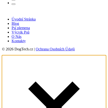
Úvodní Stránka
Blog
Psí plemena
Výcvik Psů
O Nás
Kontakty
© 2026 DogTech.cz |
Ochrana Osobních Údajů