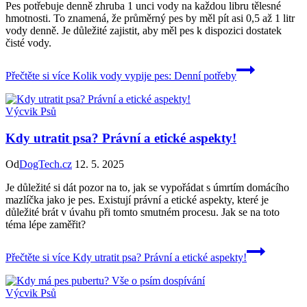
Pes potřebuje denně zhruba 1 unci vody na každou libru tělesné
hmotnosti. To znamená, že průměrný pes by měl pít asi 0,5 až 1 litr
vody denně. Je důležité zajistit, aby měl pes k dispozici dostatek
čisté vody.
Přečtěte si více
Kolik vody vypije pes: Denní potřeby
Výcvik Psů
Kdy utratit psa? Právní a etické aspekty!
Od
DogTech.cz
12. 5. 2025
Je důležité si dát pozor na to, jak se vypořádat s úmrtím domácího
mazlíčka jako je pes. Existují právní a etické aspekty, které je
důležité brát v úvahu při tomto smutném procesu. Jak se na toto
téma lépe zaměřit?
Přečtěte si více
Kdy utratit psa? Právní a etické aspekty!
Výcvik Psů