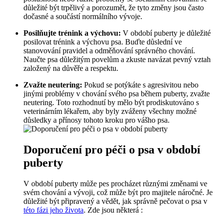
důležité být trpělivý a porozumět, že tyto změny jsou často
dočasné a součástí normálního vývoje.
Posilňujte trénink a výchovu:
V období puberty je důležité
posilovat trénink a výchovu psa. Buďte důslední ve
stanovování pravidel a odměňování správného chování.
Naučte psa důležitým povelům a zkuste navázat pevný vztah
založený na důvěře a respektu.
Zvažte neutering:
Pokud se potýkáte s agresivitou nebo
jinými problémy v chování svého psa během puberty, zvažte
neutering. Toto rozhodnutí by mělo být prodiskutováno s
veterinárním lékařem, aby byly zváženy všechny možné
důsledky a přínosy tohoto kroku pro vášho psa.
Doporučení pro péči o psa v období
puberty
V období puberty může pes procházet různými změnami ve
svém chování a vývoji, což může být pro majitele náročné. Je
důležité být připravený a vědět, jak správně pečovat o psa v
této fázi jeho života
. Zde jsou některá :