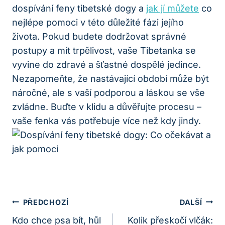
dospívání feny tibetské dogy a
jak jí můžete
co
nejlépe pomoci v této důležité fázi jejího
života. Pokud budete dodržovat správné
postupy a mít trpělivost, vaše Tibetanka se
vyvine do zdravé a šťastné dospělé jedince.
Nezapomeňte, že nastávající období může být
náročné, ale s vaší podporou a láskou se vše
zvládne. Buďte v klidu a důvěřujte procesu –
vaše fenka vás potřebuje více než kdy jindy.
Navigace
PŘEDCHOZÍ
DALŠÍ
Pro
Kdo chce psa bít, hůl
Kolik přeskočí vlčák: