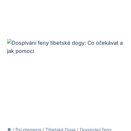
/
Psí plemena
/
Tibetská Doga
/
Dospívání feny