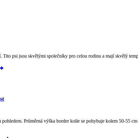
tí. Tito psi jsou skvělými společníky pro celou rodinu a mají skvělý tem
st
ním pohledem. Průměrná výška border kolie se pohybuje kolem 50-55 cm u