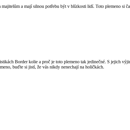
jitelům a mají silnou potřebu být v blízkosti lidí. Toto plemeno si čast
tikách Border kolie a proč je toto plemeno tak jedinečné. S jejich výji
meno, buďte si jistí, že vás nikdy nenechají na holičkách.