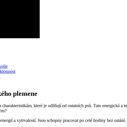
kolie
áklonnost
?
ského plemene
rakteristikám, které je odlišují od ostatních psů. Tato energická a 
ným?
ergií a vytrvalostí. Jsou schopny pracovat po celé hodiny bez ustání.