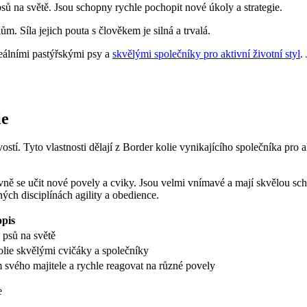
sů na světě. Jsou schopny rychle pochopit nové úkoly a strategie.
m. Síla jejich pouta s člověkem je silná a trvalá.
ideálními pastýřskými psy a
skvělými společníky pro aktivní životní styl
.
ie
stí. Tyto vlastnosti dělají z Border kolie vynikajícího společníka pro
ivně se učit nové povely a cviky. Jsou velmi vnímavé a mají skvělou sc
ných disciplínách agility a obedience.
pis
 psů na světě
olie skvělými cvičáky a společníky
svého majitele a rychle reagovat na různé povely