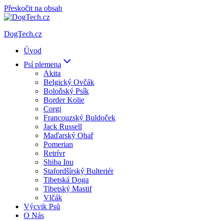
Přeskočit na obsah
DogTech.cz
Úvod
Psí plemena
Akita
Belgický Ovčák
Boloňský Psík
Border Kolie
Corgi
Francouzský Buldoček
Jack Russell
Maďarský Ohař
Pomerian
Retrívr
Shiba Inu
Stafordšírský Bulteriér
Tibetská Doga
Tibetský Mastif
Vlčák
Výcvik Psů
O Nás