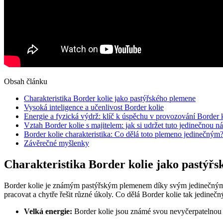
Obsah článku
Charakteristika Border kolie jako pastýřského plemene
Vysoká inteligence a učenlivost Border kolie
Energie a fyzická výdrž: klíč k úspěchu v provozování Border 
Vztah Border kolie s majitelem: jak si udržet tuto jedinečnou n
Border kolie charakteristika: Co dělá toto plemeno jedinečným
Závěrečné myšlenky
Charakteristika Border kolie jako pastýř
Border kolie je známým pastýřským plemenem díky svým jedinečným cha
pracovat a chytře řešit různé úkoly. Co dělá Border kolie tak jedineč
Velká energie:
Border kolie jsou známé svou nevyčerpatelnou en