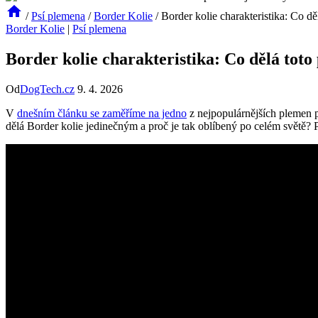
/
Psí plemena
/
Border Kolie
/
Border kolie charakteristika: Co d
Border Kolie
|
Psí plemena
Border kolie charakteristika: Co dělá tot
Od
DogTech.cz
9. 4. 2026
V
dnešním článku se zaměříme na jedno
z nejpopulárnějších plemen p
dělá Border kolie jedinečným a proč je tak oblíbený po celém světě?