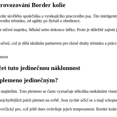
provozování Border kolie
kolie skvělého společníka a vynikajícího pracovního psa. Tito inteligentní
vního tréninku, od agility po flyball a obedience.
 ničení majetku, štěkání nebo dokonce útěku. Proto je důležité zajistit 
 učení, což je dělá ideálním partnerem pro různé druhy tréninku a práce
žet tuto jedinečnou náklonnost
o plemeno jedinečným?
majitelům. Toto plemeno se často vyznačuje několika unikátními vlastno
jchytřejších psích plemen na světě. Jsou rychle učící se a mají schopn
ácký pes, což ještě dnes ovlivňuje jejich temperament. Border kolie j