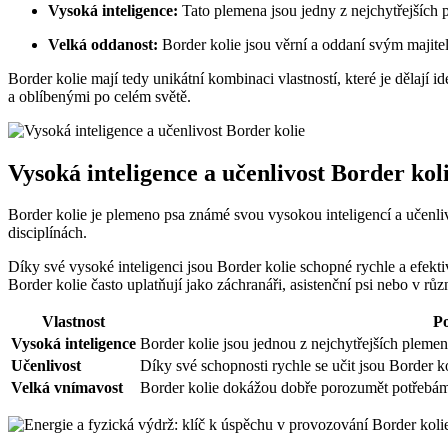
Vysoká inteligence:
Tato plemena jsou jedny z nejchytřejších p
Velká oddanost:
Border kolie jsou věrní a oddaní svým majitelů
Border kolie mají tedy unikátní kombinaci vlastností, které je dělají 
a oblíbenými po celém světě.
Vysoká inteligence a učenlivost Border kol
Border kolie je plemeno psa známé svou vysokou inteligencí a učenlivo
disciplínách.
Díky své vysoké inteligenci jsou Border kolie schopné rychle a efekt
Border kolie často uplatňují jako záchranáři, asistenční psi nebo v růz
Vlastnost
Po
Vysoká inteligence
Border kolie jsou jednou z nejchytřejších plemen
Učenlivost
Díky své schopnosti rychle se učit jsou Border k
Velká vnímavost
Border kolie dokážou dobře porozumět potřebám 