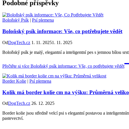
Podobné příspěvky
Boloňský Psík
|
Psí plemena
Boloňský psík informace: Vše, co potřebujete vědět
Od
DogTech.cz
1. 11. 2025
1. 11. 2025
Boloňský psík je malý, elegantní a inteligentní pes s jemnou bílou srs
Přečtěte si více
Boloňský psík informace: Vše, co potřebujete vědět
Border Kolie
|
Psí plemena
Kolik má border kolie cm na výšku: Průměrná veliko
Od
DogTech.cz
26. 12. 2025
Border kolie jsou středně velcí psi s elegantní postavou a inteligent
pastevectví.