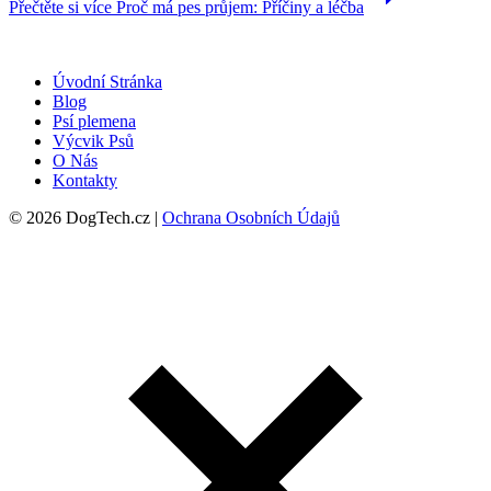
Přečtěte si více
Proč má pes průjem: Příčiny a léčba
Úvodní Stránka
Blog
Psí plemena
Výcvik Psů
O Nás
Kontakty
© 2026 DogTech.cz |
Ochrana Osobních Údajů