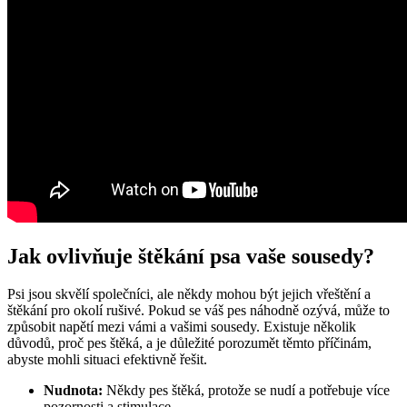
Jak ovlivňuje štěkání psa vaše sousedy?
Psi jsou skvělí společníci, ale někdy mohou být jejich vřeštění a
štěkání pro okolí rušivé. Pokud se váš pes náhodně ozývá, může to
způsobit napětí mezi vámi a vašimi sousedy. Existuje několik
důvodů, proč pes štěká, a je důležité porozumět těmto příčinám,
abyste mohli situaci efektivně řešit.
Nudnota:
Někdy pes štěká, protože se nudí a potřebuje více
pozornosti a stimulace.