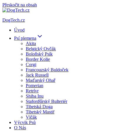
Přeskočit na obsah
DogTech.cz
Úvod
Psí plemena
Akita
Belgický Ovčák
Boloňský Psík
Border Kolie
Corgi
Francouzský Buldoček
Jack Russell
Maďarský Ohař
Pomerian
Retrívr
Shiba Inu
Stafordšírský Bulteriér
Tibetská Doga
Tibetský Mastif
Vlčák
Výcvik Psů
O Nás