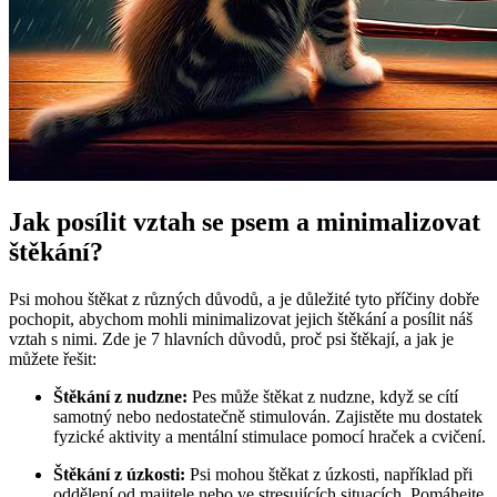
Jak posílit vztah se psem a minimalizovat
štěkání?
Psi mohou štěkat z různých důvodů, a je důležité tyto příčiny dobře
pochopit, abychom mohli minimalizovat jejich štěkání a posílit náš
vztah s nimi. Zde je 7 hlavních důvodů, proč psi štěkají, a jak je
můžete řešit:
Štěkání z nudzne:
Pes může štěkat z nudzne, když se cítí
samotný nebo nedostatečně stimulován. Zajistěte mu dostatek
fyzické aktivity a mentální stimulace pomocí hraček a cvičení.
Štěkání z úzkosti:
Psi mohou štěkat z úzkosti, například při
oddělení od majitele nebo ve stresujících situacích. Pomáhejte