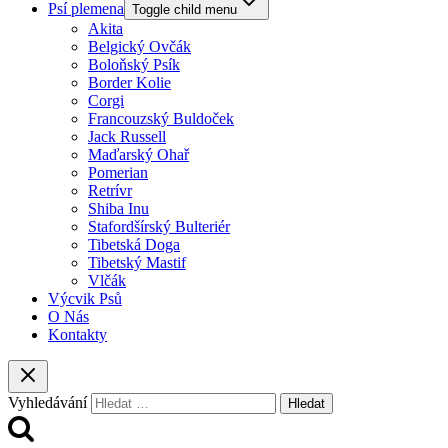
Psí plemena
Toggle child menu
Akita
Belgický Ovčák
Boloňský Psík
Border Kolie
Corgi
Francouzský Buldoček
Jack Russell
Maďarský Ohař
Pomerian
Retrívr
Shiba Inu
Stafordšírský Bulteriér
Tibetská Doga
Tibetský Mastif
Vlčák
Výcvik Psů
O Nás
Kontakty
Vyhledávání