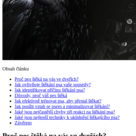
Obsah článku
Proč pes štěká na vás ve dveřích?
Jak ovlivňuje štěkání psa vaše sousedy?
Jak identifikovat příčinu štěkání psa?
Důvody, proč váš pes štěká
Jak efektivně trénovat psa, aby přestal štěkat?
Jak posílit vztah se psem a minimalizovat štěkání?
Jaké jsou nejčastější chyby při reakci na štěkání psa?
Jaké jsou nejlepší techniky k uklidnění štěkajícího psa?
Závěrem
Proč pes štěká na vás ve dveřích?