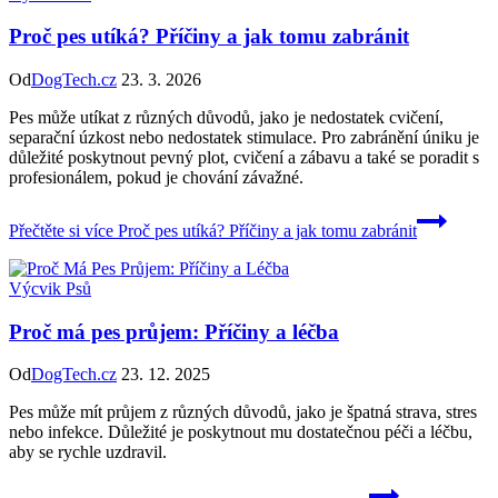
Proč pes utíká? Příčiny a jak tomu zabránit
Od
DogTech.cz
23. 3. 2026
Pes může utíkat z různých důvodů, jako je nedostatek cvičení,
separační úzkost nebo nedostatek stimulace. Pro zabránění úniku je
důležité poskytnout pevný plot, cvičení a zábavu a také se poradit s
profesionálem, pokud je chování závažné.
Přečtěte si více
Proč pes utíká? Příčiny a jak tomu zabránit
Výcvik Psů
Proč má pes průjem: Příčiny a léčba
Od
DogTech.cz
23. 12. 2025
Pes může mít průjem z různých důvodů, jako je špatná strava, stres
nebo infekce. Důležité je poskytnout mu dostatečnou péči a léčbu,
aby se rychle uzdravil.