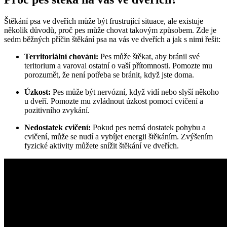
Štěkání psa ve dveřích může být frustrující situace, ale existuje
několik důvodů, proč pes může chovat takovým způsobem. Zde je
sedm běžných příčin štěkání psa na vás ve dveřích a jak s nimi řešit:
Territoriální chování:
Pes může štěkat, aby bránil své
teritorium a varoval ostatní o vaší přítomnosti. Pomozte mu
porozumět, že není potřeba se bránit, když jste doma.
Úzkost:
Pes může být nervózní, když vidí nebo slyší někoho
u dveří. Pomozte mu zvládnout úzkost pomocí cvičení a
pozitivního zvykání.
Nedostatek cvičení:
Pokud pes nemá dostatek pohybu a
cvičení, může se nudí a vybíjet energii štěkáním. Zvýšením
fyzické aktivity můžete snížit štěkání ve dveřích.