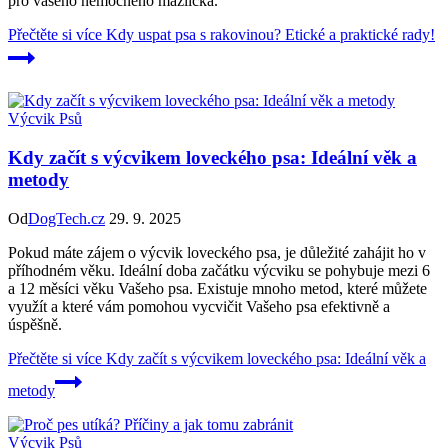
pro vašeho nemocného mazlíčka.
Přečtěte si více
Kdy uspat psa s rakovinou? Etické a praktické rady!
Výcvik Psů
Kdy začít s výcvikem loveckého psa: Ideální věk a
metody
Od
DogTech.cz
29. 9. 2025
Pokud máte zájem o výcvik loveckého psa, je důležité zahájit ho v
příhodném věku. Ideální doba začátku výcviku se pohybuje mezi 6
a 12 měsíci věku Vašeho psa. Existuje mnoho metod, které můžete
využít a které vám pomohou vycvičit Vašeho psa efektivně a
úspěšně.
Přečtěte si více
Kdy začít s výcvikem loveckého psa: Ideální věk a
metody
Výcvik Psů