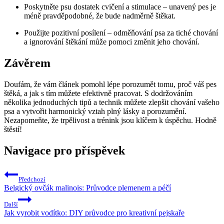
Poskytněte psu dostatek cvičení a stimulace – unavený pes je
méně pravděpodobné, že bude nadměrně štěkat.
Použijte pozitivní posílení – odměňování psa za tiché chování
a ignorování štěkání může pomoci změnit jeho chování.
Závěrem
Doufám, že vám článek pomohl lépe porozumět tomu, proč váš pes
štěká, a jak s tím můžete efektivně pracovat. S dodržováním
několika jednoduchých tipů a technik můžete zlepšit chování vašeho
psa a vytvořit harmonický vztah plný lásky a porozumění.
Nezapomeňte, že trpělivost a trénink jsou klíčem k úspěchu. Hodně
štěstí!
Navigace pro příspěvek
Předchozí
Belgický ovčák malinois: Průvodce plemenem a péčí
Další
Jak vyrobit vodítko: DIY průvodce pro kreativní pejskaře