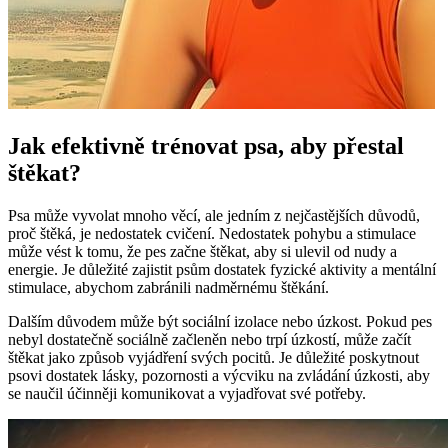
Jak efektivně trénovat psa, aby přestal
štěkat?
Psa může vyvolat mnoho věcí, ale jedním z nejčastějších důvodů,
proč štěká, je nedostatek cvičení. Nedostatek pohybu a stimulace
může vést k tomu, že pes začne štěkat, aby si ulevil od nudy a
energie. Je důležité zajistit psům dostatek fyzické aktivity a mentální
stimulace, abychom zabránili nadměrnému štěkání.
Dalším důvodem může být sociální izolace nebo úzkost. Pokud pes
nebyl dostatečně sociálně začleněn nebo trpí úzkostí, může začít
štěkat jako způsob vyjádření svých pocitů. Je důležité poskytnout
psovi dostatek lásky, pozornosti a výcviku na zvládání úzkosti, aby
se naučil účinněji komunikovat a vyjadřovat své potřeby.