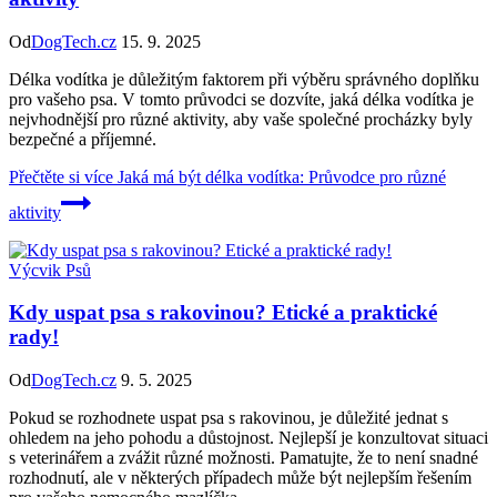
Od
DogTech.cz
15. 9. 2025
Délka vodítka je důležitým faktorem při výběru správného doplňku
pro vašeho psa. V tomto průvodci se dozvíte, jaká délka vodítka je
nejvhodnější pro různé aktivity, aby vaše společné procházky byly
bezpečné a příjemné.
Přečtěte si více
Jaká má být délka vodítka: Průvodce pro různé
aktivity
Výcvik Psů
Kdy uspat psa s rakovinou? Etické a praktické
rady!
Od
DogTech.cz
9. 5. 2025
Pokud se rozhodnete uspat psa s rakovinou, je důležité jednat s
ohledem na jeho pohodu a důstojnost. Nejlepší je konzultovat situaci
s veterinářem a zvážit různé možnosti. Pamatujte, že to není snadné
rozhodnutí, ale v některých případech může být nejlepším řešením