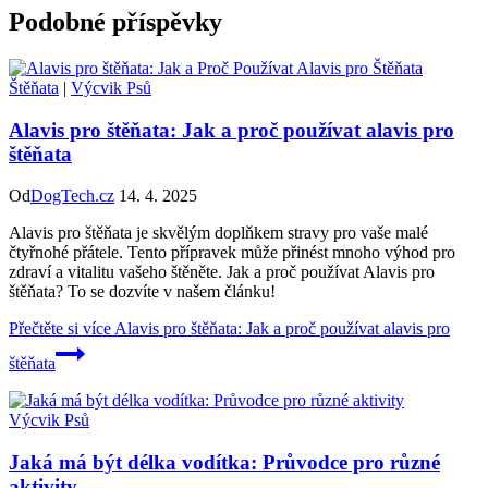
Podobné příspěvky
Štěňata
|
Výcvik Psů
Alavis pro štěňata: Jak a proč používat alavis pro
štěňata
Od
DogTech.cz
14. 4. 2025
Alavis pro štěňata je skvělým doplňkem stravy pro vaše malé
čtyřnohé přátele. Tento přípravek může přinést mnoho výhod pro
zdraví a vitalitu vašeho štěněte. Jak a proč používat Alavis pro
štěňata? To se dozvíte v našem článku!
Přečtěte si více
Alavis pro štěňata: Jak a proč používat alavis pro
štěňata
Výcvik Psů
Jaká má být délka vodítka: Průvodce pro různé
aktivity