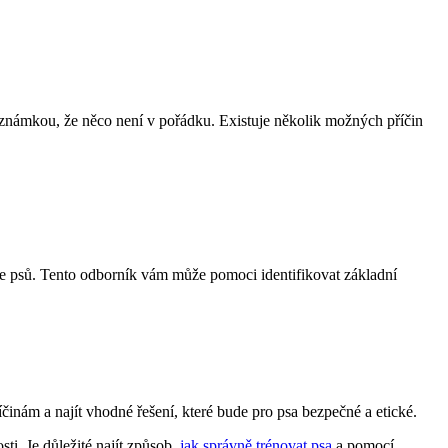
 známkou, že něco není v pořádku. Existuje několik možných příčin
atele psů. Tento odborník vám může pomoci identifikovat základní
inám a najít vhodné řešení, které bude pro psa bezpečné a etické.
i. Je důležité najít způsob,
jak správně trénovat psa
a pomocí