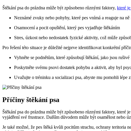
Štěkání psa do prázdna může být způsobeno různými faktory,
které je
Neznámé zvuky nebo pohyby, které pes vnímá a reaguje na ně
Osamocení a pocit opuštění, který pes vyjadřuje štěkáním
Stres, úzkost nebo nedostatek fyzické aktivity, což může způso
Pro řešení této situace je důležité nejprve identifikovat konkrétní př
Vyhněte se podnětům, které způsobují štěkání, jako jsou rušiv
Poskytněte svému psovi dostatek pohybu a aktivit, aby byl psy
Uvažujte o tréninku a socializaci psa, abyste mu pomohli lépe zv
Příčiny štěkání psa
Štěkání psa do prázdna může být způsobeno různými faktory, které je d
vyjádření své frustrace. Dalším důvodem může být osamělost nebo úz
Je také možné, že pes štěká kvůli pocitům strachu, ochrany teritoria