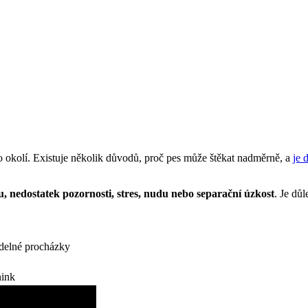
o okolí. Existuje několik důvodů, proč pes může štěkat nadměrně, a
je 
, nedostatek pozornosti, stres, nudu nebo separační úzkost
. Je dů
idelné procházky
nink