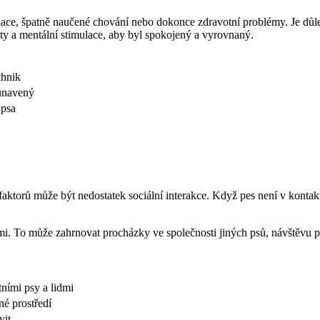
ace, špatně naučené chování nebo dokonce zdravotní problémy. Je důle
tivity a mentální stimulace, aby byl spokojený a vyrovnaný.
chnik
 unavený
 psa
ktorů může být nedostatek sociální interakce. Když pes není v kontaktu
atními. To může zahrnovat procházky ve společnosti jiných psů, návštěvu 
atními psy a lidmi
né prostředí
vit