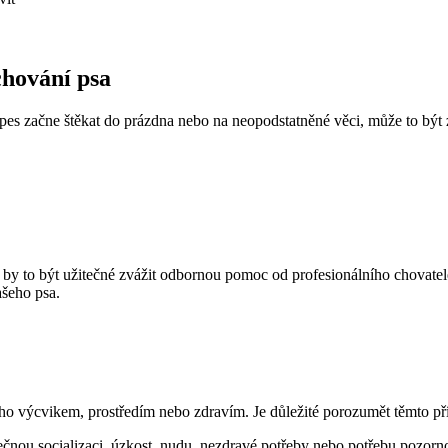
chování psa
pes začne štěkat do prázdna nebo na neopodstatněné věci, může to být
 Mohlo by to být užitečné zvážit odbornou pomoc od profesionálního chov
ašeho psa.
o výcvikem, prostředím nebo zdravím. Je důležité porozumět těmto příč
nou socializaci, úzkost, nudu, nezdravé potřeby nebo potřebu pozornost