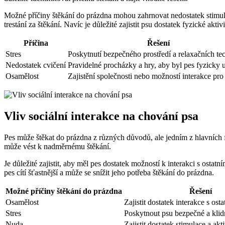
Možné příčiny štěkání do prázdna mohou zahrnovat nedostatek stimul
trestání za štěkání. Navíc je důležité zajistit psu dostatek fyzické ak
Příčina
Řešení
Stres
Poskytnutí bezpečného prostředí a relaxačních te
Nedostatek cvičení
Pravidelné procházky a hry, aby byl pes fyzicky
Osamělost
Zajistění společnosti nebo možností interakce pro
Vliv sociální interakce na chování psa
Pes může štěkat do prázdna z různých důvodů, ale jedním z hlavních fa
může vést k nadměrnému štěkání.
Je důležité zajistit, aby měl pes dostatek možností k interakci s ost
pes cítí šťastnější a může se snížit jeho potřeba štěkání do prázdna.
Možné příčiny štěkání do prázdna
Řešení
Osamělost
Zajistit dostatek interakce s ost
Stres
Poskytnout psu bezpečné a klid
Nuda
Zajistit dostatek stimulace a akti