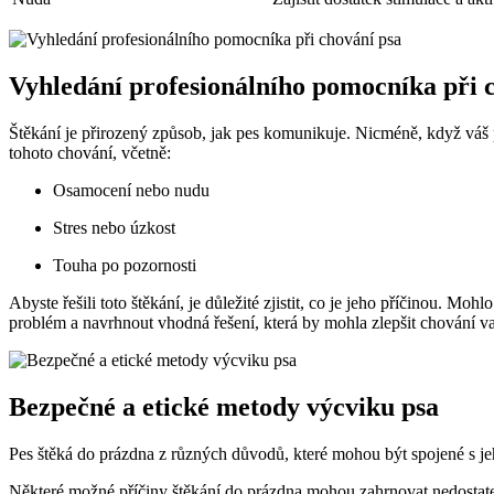
Vyhledání profesionálního pomocníka při 
Štěkání je přirozený způsob, jak pes komunikuje. Nicméně, když váš 
tohoto chování, včetně:
Osamocení nebo nudu
Stres nebo úzkost
Touha po pozornosti
Abyste řešili toto štěkání, je důležité zjistit, co je jeho příčinou.
problém a navrhnout vhodná řešení, která by mohla zlepšit chování v
Bezpečné a etické metody výcviku psa
Pes štěká do prázdna z různých důvodů, které mohou být spojené s jeh
Některé možné příčiny štěkání do prázdna mohou zahrnovat nedostateč