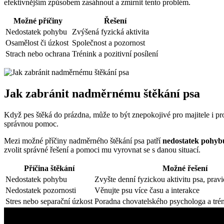
efektivnějším způsobem zasáhnout a zmírnit tento problém.
Možné příčiny
Řešení
Nedostatek pohybu
Zvýšená fyzická aktivita
Osamělost či úzkost
Společnost a pozornost
Strach nebo ochrana
Trénink a pozitivní posílení
Jak zabránit nadměrnému štěkání psa
Když pes štěká do prázdna, může to být znepokojivé pro majitele i pr
správnou pomoc.
Mezi možné příčiny nadměrného štěkání psa patří
nedostatek pohybu
zvolit správné řešení a pomoci mu vyrovnat se s danou situací.
Příčina štěkání
Možné řešení
Nedostatek pohybu
Zvyšte denní fyzickou aktivitu psa, prav
Nedostatek pozornosti
Věnujte psu více času a interakce
Stres nebo separační úzkost
Poradna chovatelského psychologa a tré