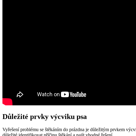
Důležité prvky výcviku psa
Vyřešení problému se štěkáním do prázdna je důležitým prvkem výcvi
důležité identifikovat příčinu štěkání a najít vhodné řešení.