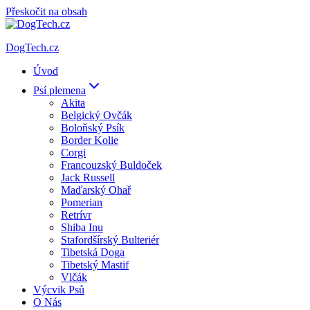
Přeskočit na obsah
DogTech.cz
Úvod
Psí plemena
Akita
Belgický Ovčák
Boloňský Psík
Border Kolie
Corgi
Francouzský Buldoček
Jack Russell
Maďarský Ohař
Pomerian
Retrívr
Shiba Inu
Stafordšírský Bulteriér
Tibetská Doga
Tibetský Mastif
Vlčák
Výcvik Psů
O Nás