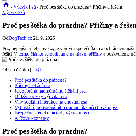
/
Výcvik Psů
/
Proč pes štěká do prázdna? Příčiny a řešení
Výcvik Psů
Proč pes štěká do prázdna? Příčiny a řešen
Od
DogTech.cz
21. 9. 2025
Pes, nejlepší přítel člověka, je věrným společníkem a ochráncem naší 
řešit? V
tomto článku se podíváme na hlavní příčiny
a poskytneme něko
Obsah článku
[
skrýt
]
Proč pes štěká do prázdna?
Příčiny štěkání psa
Jak zabránit nadměrnému štěkání psa
Důležité prvky výcviku psa
Vliv sociální interakce na chování psa
Vyhledání profesionálního pomocníka při chování psa
Bezpečné a etické metody výcviku psa
Klíčové Poznatky
Proč pes štěká do prázdna?