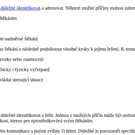
 důležité identifikovat
a adresovat. Některé možné příčiny mohou zahrn
 štěkáním
bit nadměrné štěkání
íčinu štěkání a následně podniknout vhodné kroky k jejímu řešení. K tom
é zvuky nebo osamocení
chicky i fyzicky vyčerpaný
ládat stresující situace
ůležité identifikovat a řešit. Jednou z možných příčin může být nedosta
kost, kterou pes zprostředkovává svým štěkáním.
 nebo komunikace s jinými zvířaty či lidmi. Důležité je porozumět spe