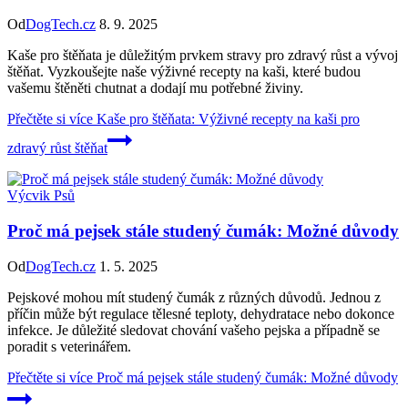
Od
DogTech.cz
8. 9. 2025
Kaše pro štěňata je důležitým prvkem stravy pro zdravý růst a vývoj
štěňat. Vyzkoušejte naše výživné recepty na kaši, které budou
vašemu štěněti chutnat a dodají mu potřebné živiny.
Přečtěte si více
Kaše pro štěňata: Výživné recepty na kaši pro
zdravý růst štěňat
Výcvik Psů
Proč má pejsek stále studený čumák: Možné důvody
Od
DogTech.cz
1. 5. 2025
Pejskové mohou mít studený čumák z různých důvodů. Jednou z
příčin může být regulace tělesné teploty, dehydratace nebo dokonce
infekce. Je důležité sledovat chování vašeho pejska a případně se
poradit s veterinářem.
Přečtěte si více
Proč má pejsek stále studený čumák: Možné důvody