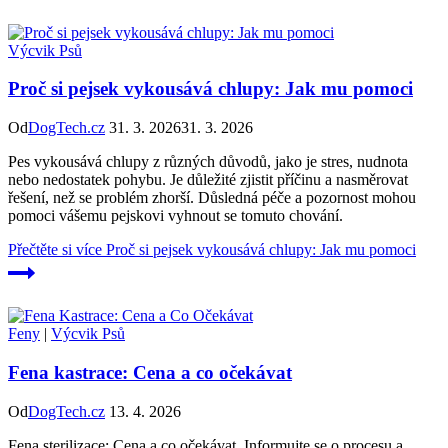
Výcvik Psů
Proč si pejsek vykousává chlupy: Jak mu pomoci
Od
DogTech.cz
31. 3. 2026
31. 3. 2026
Pes vykousává chlupy z různých důvodů, jako je stres, nudnota
nebo nedostatek pohybu. Je důležité zjistit příčinu a nasměrovat
řešení, než se problém zhorší. Důsledná péče a pozornost mohou
pomoci vášemu pejskovi vyhnout se tomuto chování.
Přečtěte si více
Proč si pejsek vykousává chlupy: Jak mu pomoci
Feny
|
Výcvik Psů
Fena kastrace: Cena a co očekávat
Od
DogTech.cz
13. 4. 2026
Fena sterilizace: Cena a co očekávat. Informujte se o procesu a