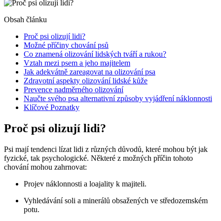
Obsah článku
Proč psi olizují lidi?
Možné příčiny chování psů
Co znamená olizování lidských tváří a rukou?
Vztah mezi psem a jeho majitelem
Jak adekvátně zareagovat na olizování psa
Zdravotní aspekty olizování lidské kůže
Prevence nadměrného olizování
Naučte svého psa alternativní způsoby vyjádření náklonnosti
Klíčové Poznatky
Proč psi olizují lidi?
Psi mají tendenci lízat lidi z různých důvodů, které mohou být jak
fyzické, tak psychologické. Některé z možných příčin tohoto
chování mohou zahrnovat:
Projev náklonnosti a loajality k majiteli.
Vyhledávání soli a minerálů obsažených ve středozemském
potu.