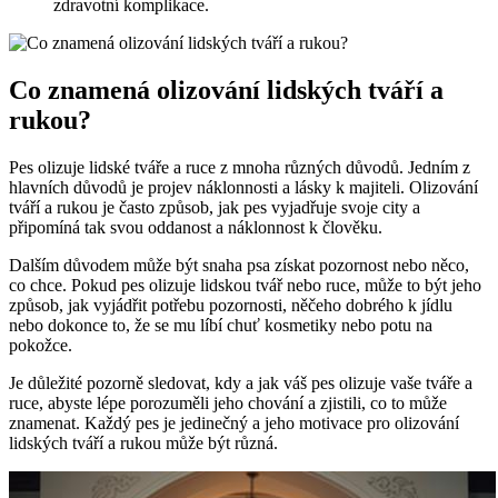
zdravotní komplikace.
Co znamená olizování lidských tváří a
rukou?
Pes olizuje lidské tváře a ruce z mnoha různých důvodů. Jedním z
hlavních důvodů je projev náklonnosti a lásky k majiteli. Olizování
tváří a rukou je často způsob, jak pes vyjadřuje svoje city a
připomíná tak svou oddanost a náklonnost k člověku.
Dalším důvodem může být snaha psa získat pozornost nebo něco,
co chce. Pokud pes olizuje lidskou tvář nebo ruce, může to být jeho
způsob, jak vyjádřit potřebu pozornosti, něčeho dobrého k jídlu
nebo dokonce to, že se mu líbí chuť kosmetiky nebo potu na
pokožce.
Je důležité pozorně sledovat, kdy a jak váš pes olizuje vaše tváře a
ruce, abyste lépe porozuměli jeho chování a zjistili, co to může
znamenat. Každý pes je jedinečný a jeho motivace pro olizování
lidských tváří a rukou může být různá.