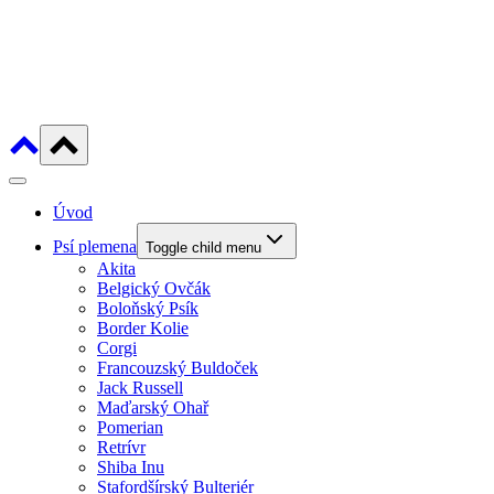
Úvod
Psí plemena
Toggle child menu
Akita
Belgický Ovčák
Boloňský Psík
Border Kolie
Corgi
Francouzský Buldoček
Jack Russell
Maďarský Ohař
Pomerian
Retrívr
Shiba Inu
Stafordšírský Bulteriér