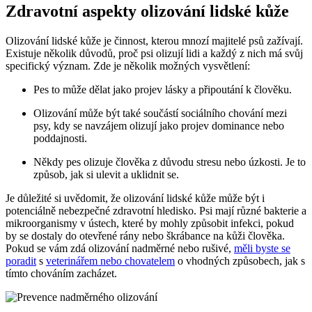
Zdravotní aspekty olizování lidské kůže
Olizování lidské kůže je činnost, kterou mnozí majitelé psů zažívají.
Existuje několik důvodů, proč psi olizují lidi a každý z nich má svůj
specifický význam. Zde je několik možných vysvětlení:
Pes to může dělat jako projev lásky a připoutání k člověku.
Olizování může být také součástí sociálního chování mezi
psy, kdy se navzájem olizují jako projev dominance nebo
poddajnosti.
Někdy pes olizuje člověka z důvodu stresu nebo úzkosti. Je to
způsob, jak si ulevit a uklidnit se.
Je důležité si uvědomit, že olizování lidské kůže může být i
potenciálně nebezpečné zdravotní hledisko. Psi mají různé bakterie a
mikroorganismy v ústech, které by mohly způsobit infekci, pokud
by se dostaly do otevřené rány nebo škrábance na kůži člověka.
Pokud se vám zdá olizování nadměrné nebo rušivé,
měli byste se
poradit
s
veterinářem nebo chovatelem
o vhodných způsobech, jak s
tímto chováním zacházet.