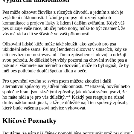
Pes může olizovat člověka z různých důvodů, a jedním z nich je
vyjádření náklonnosti. Lízání je pro psy přirozený způsob
komunikace a projevu lásky k lidem i dalším zvířatům. Když váš
pes olizuje vaše ruce, obličej nebo nohy, může to být znamení, že
vás má rád a cítí se šťastně ve vaší přítomnosti.
Olizování lidské kůže může také sloužit jako způsob pro psa
uklidnění sebe sama. Psi mají tendenci olizovat v situacích, kdy se
cítí nervózní nebo stresovaní. Tímto způsobem si ulevují a udržují
svou pohodu. Je důležité být vždy pozorní na chování svého psa a
pokud si všimnete nadměrného olizování, může to být signál, že by
měl pes potřebuje dopřát špetku klidu a péče.
Pro upevnění vztahu se svým psem můžete zkoušet i další
alternativní způsoby vyjádření náklonnosti. **Hlazení, hovění nebo
společné hraní jsou skvělými způsoby, jak ukázat svému psovi, že
ho máte rádi a je pro vás důležitý.** Každý pes reaguje na různé
druhy náklonnosti jinak, takže je důležité najít ten správný způsob,
který bude vašemu psovi nejvíce vyhovovat.
Klíčové Poznatky
Doufáme, že vám náš článek pomohl lépe porozumět proč psi olizují