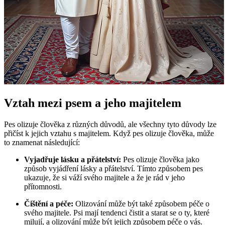
Vztah mezi psem a jeho majitelem
Pes olizuje člověka z různých důvodů, ale všechny tyto důvody lze
přičíst k jejich vztahu s majitelem. Když pes olizuje člověka, může
to znamenat následující:
Vyjadřuje lásku a přátelství:
Pes olizuje člověka jako
způsob vyjádření lásky a přátelství. Tímto způsobem pes
ukazuje, že si váží svého majitele a že je rád v jeho
přítomnosti.
Čištění a péče:
Olizování může být také způsobem péče o
svého majitele. Psi mají tendenci čistit a starat se o ty, které
milují, a olizování může být jejich způsobem péče o vás.