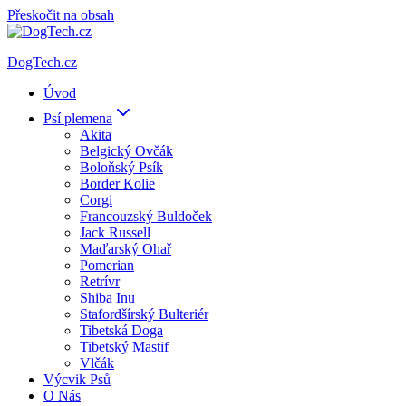
Přeskočit na obsah
DogTech.cz
Úvod
Psí plemena
Akita
Belgický Ovčák
Boloňský Psík
Border Kolie
Corgi
Francouzský Buldoček
Jack Russell
Maďarský Ohař
Pomerian
Retrívr
Shiba Inu
Stafordšírský Bulteriér
Tibetská Doga
Tibetský Mastif
Vlčák
Výcvik Psů
O Nás