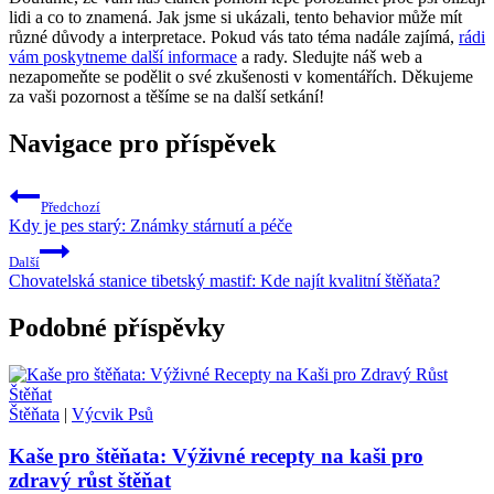
lidi a co to znamená. Jak jsme si ukázali, tento behavior může mít
různé důvody a interpretace. Pokud vás tato téma nadále zajímá,
rádi
vám poskytneme další informace
a rady. Sledujte náš web a
nezapomeňte se podělit o své zkušenosti v komentářích. Děkujeme
za vaši pozornost a těšíme se na další setkání!
Navigace pro příspěvek
Předchozí
Kdy je pes starý: Známky stárnutí a péče
Další
Chovatelská stanice tibetský mastif: Kde najít kvalitní štěňata?
Podobné příspěvky
Štěňata
|
Výcvik Psů
Kaše pro štěňata: Výživné recepty na kaši pro
zdravý růst štěňat