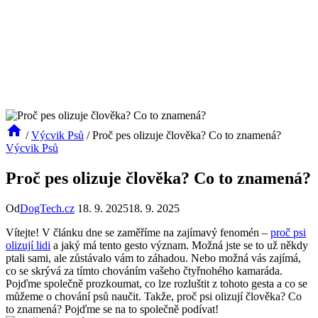
/
Výcvik Psů
/
Proč pes olizuje člověka? Co to znamená?
Výcvik Psů
Proč pes olizuje člověka? Co to znamená?
Od
DogTech.cz
18. 9. 2025
18. 9. 2025
Vítejte! V článku dne se zaměříme na zajímavý fenomén –
proč psi
olizují lidi
a jaký má tento gesto význam. Možná jste se to už někdy
ptali sami, ale zůstávalo vám to záhadou. Nebo možná vás zajímá,
co se skrývá za tímto chováním vašeho čtyřnohého kamaráda.
Pojďme společně prozkoumat, co lze rozluštit z tohoto gesta a co se
můžeme o chování psů naučit. Takže, proč psi olizují člověka? Co
to znamená? Pojďme se na to společně podívat!