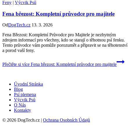
Feny
|
Výcvik Psů
Fena březost: Kompletní průvodce pro majitele
Od
DogTech.cz
13. 3. 2026
Fena Březost: Kompletní Průvodce pro Majitele je nezbytným
zdrojem informací pro všechny, kdo se starají o těhotnou psí fenku.
Tento průvodce vám pomůže porozumět a připravit se na těhotenství
a porod vaší feny.
Přečtěte si více
Fena březost: Kompletní průvodce pro majitele
Úvodní Stránka
Blog
Psí plemena
Výcvik Psů
O Nás
Kontakty
© 2026 DogTech.cz |
Ochrana Osobních Údajů