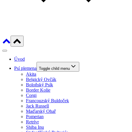
Úvod
Psí plemena
Toggle child menu
Akita
Belgický Ovčák
Boloňský Psík
Border Kolie
Corgi
Francouzský Buldoček
Jack Russell
Maďarský Ohař
Pomerian
Retrívr
Shiba Inu