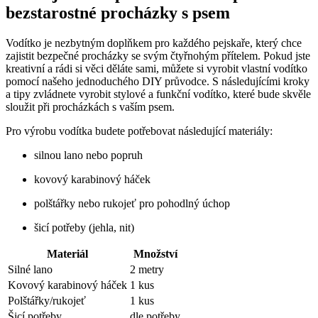
bezstarostné procházky s psem
Vodítko je nezbytným doplňkem pro každého pejskaře, který chce
zajistit bezpečné procházky se svým čtyřnohým přítelem. Pokud jste
kreativní a rádi si věci děláte sami, můžete si vyrobit vlastní vodítko
pomocí našeho jednoduchého DIY průvodce. S následujícími kroky
a tipy zvládnete vyrobit stylové a funkční vodítko, které bude skvěle
sloužit při procházkách s vaším psem.
Pro výrobu vodítka budete potřebovat následující materiály:
silnou lano nebo popruh
kovový karabinový háček
polštářky nebo rukojeť pro pohodlný úchop
šicí potřeby (jehla, nit)
Materiál
Množství
Silné lano
2 metry
Kovový karabinový háček
1 kus
Polštářky/rukojeť
1 kus
Šicí potřeby
dle potřeby