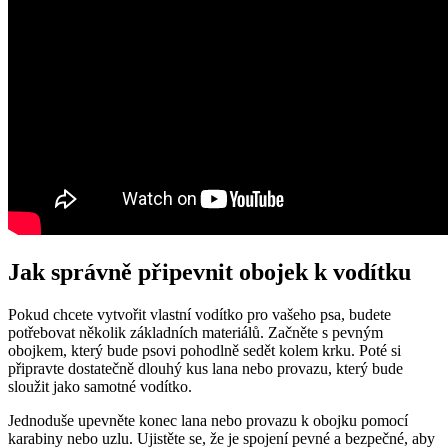
Jak správně připevnit obojek k vodítku
Pokud chcete vytvořit vlastní vodítko pro vašeho psa, budete
potřebovat několik základních materiálů. Začněte s pevným
obojkem, který bude psovi pohodlně sedět kolem krku. Poté si
připravte dostatečně dlouhý kus lana nebo provazu, který bude
sloužit jako samotné vodítko.
Jednoduše upevněte konec lana nebo provazu k obojku pomocí
karabiny nebo uzlu. Ujistěte se, že je spojení pevné a bezpečné, aby