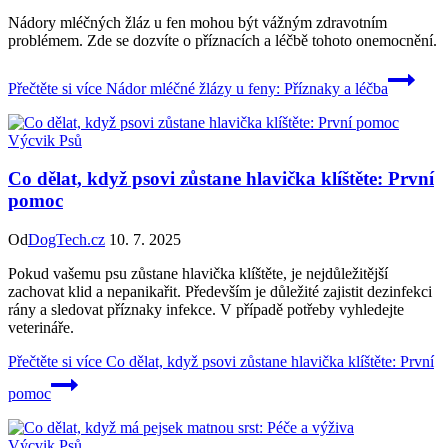
Nádory mléčných žláz u fen mohou být vážným zdravotním
problémem. Zde se dozvíte o příznacích a léčbě tohoto onemocnění.
Přečtěte si více
Nádor mléčné žlázy u feny: Příznaky a léčba
Výcvik Psů
Co dělat, když psovi zůstane hlavička klíštěte: První
pomoc
Od
DogTech.cz
10. 7. 2025
Pokud vašemu psu zůstane hlavička klíštěte, je nejdůležitější
zachovat klid a nepanikařit. Především je důležité zajistit dezinfekci
rány a sledovat příznaky infekce. V případě potřeby vyhledejte
veterináře.
Přečtěte si více
Co dělat, když psovi zůstane hlavička klíštěte: První
pomoc
Výcvik Psů