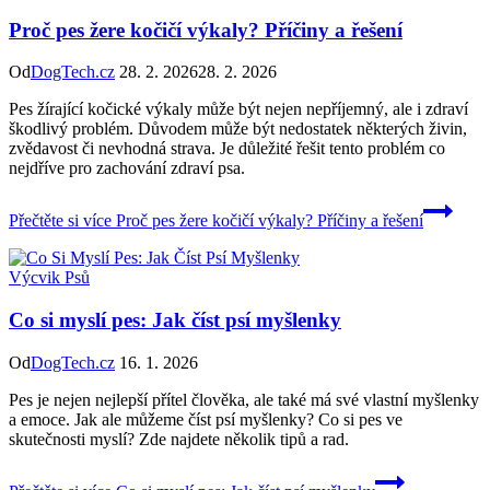
Proč pes žere kočičí výkaly? Příčiny a řešení
Od
DogTech.cz
28. 2. 2026
28. 2. 2026
Pes žírající kočické výkaly může být nejen nepříjemný, ale i zdraví
škodlivý problém. Důvodem může být nedostatek některých živin,
zvědavost či nevhodná strava. Je důležité řešit tento problém co
nejdříve pro zachování zdraví psa.
Přečtěte si více
Proč pes žere kočičí výkaly? Příčiny a řešení
Výcvik Psů
Co si myslí pes: Jak číst psí myšlenky
Od
DogTech.cz
16. 1. 2026
Pes je nejen nejlepší přítel člověka, ale také má své vlastní myšlenky
a emoce. Jak ale můžeme číst psí myšlenky? Co si pes ve
skutečnosti myslí? Zde najdete několik tipů a rad.