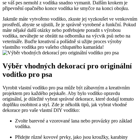
se váš pes nemohl z vodítka snadno vymanit. Dalším krokem je
připevnění opačného konce vodítka ke smyčce na konci obojku.
Jakmile máte vytvořeno vodítko, zkuste jej vyzkoušet ve venkovním
prostředí, abyste se ujistili, že je správně vyrobené a funkční. Pokud
máte nějaké další otázky nebo potřebujete poradit s výrobou
vodítka, neváhejte se obrátit na odborníka na výcvik psů nebo na
veterináře. Buďte kreativní a pořádně si užijte proces výroby
vlastního vodítka pro vašeho chlupatého kamaráda!
Výběr vhodných dekorací pro originální
vodítko pro psa
Vyrobit vlastní vodítko pro psa může být zábavným a kreativním
projektem pro každého pejskaře. Aby bylo vodítko opravdu
originální, je důležité vybrat správné dekorace, které dodají tomuto
doplňku osobitost a styl. Zde je několik tipů, jak vybrat vhodné
dekorace pro vaše vlastní DIY vodítko:
Zvolte barevné a vzorované lana nebo provázky pro základ
vodítka.
Přidejte různé kovové prvky, jako jsou kroužky, karabiny