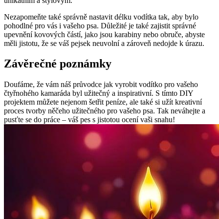
unikátním a stylovým.
Nezapomeňte také správně nastavit délku vodítka tak, aby bylo
pohodlné pro vás i vašeho psa. Důležité je také zajistit správné
upevnění kovových částí, jako jsou karabiny nebo obruče, abyste
měli jistotu, že se váš pejsek neuvolní a zároveň nedojde k úrazu.
Závěrečné poznámky
Doufáme, že vám náš průvodce jak vyrobit vodítko pro vašeho
čtyřnohého kamaráda byl užitečný a inspirativní. S tímto DIY
projektem můžete nejenom šetřit peníze, ale také si užít kreativní
proces tvorby něčeho užitečného pro vašeho psa. Tak neváhejte a
pusťte se do práce – váš pes s jistotou ocení vaši snahu!