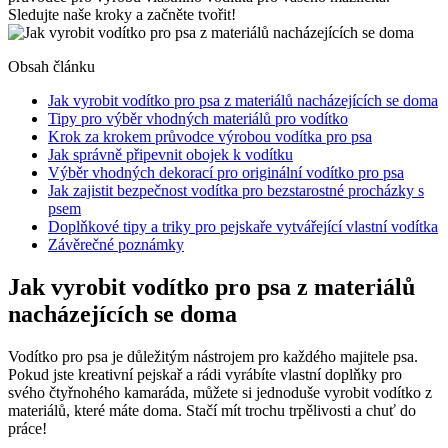
Sledujte naše kroky a začněte tvořit!
Obsah článku
Jak vyrobit vodítko pro psa z materiálů nacházejících se doma
Tipy pro výběr vhodných materiálů pro vodítko
Krok za krokem průvodce výrobou vodítka pro psa
Jak správně připevnit obojek k vodítku
Výběr vhodných dekorací pro originální vodítko pro psa
Jak zajistit bezpečnost vodítka pro bezstarostné procházky s
psem
Doplňkové tipy a triky pro pejskaře vytvářející vlastní vodítka
Závěrečné poznámky
Jak vyrobit vodítko pro psa z materiálů
nacházejících se doma
Vodítko pro psa je důležitým nástrojem pro každého majitele psa.
Pokud jste kreativní pejskař a rádi vyrábíte vlastní doplňky pro
svého čtyřnohého kamaráda, můžete si jednoduše vyrobit vodítko z
materiálů, které máte doma. Stačí mít trochu trpělivosti a chuť do
práce!