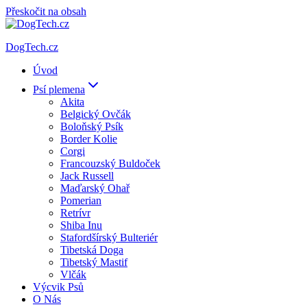
Přeskočit na obsah
DogTech.cz
Úvod
Psí plemena
Akita
Belgický Ovčák
Boloňský Psík
Border Kolie
Corgi
Francouzský Buldoček
Jack Russell
Maďarský Ohař
Pomerian
Retrívr
Shiba Inu
Stafordšírský Bulteriér
Tibetská Doga
Tibetský Mastif
Vlčák
Výcvik Psů
O Nás