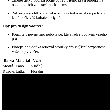
Změřte délku vodítka podle potřeb vašeho psa a přidejte na
obou koncích zapínací mechanismy.
Zakončete vodítko ode nebo ozdobte třeba nějakou perličkou,
která udělá váš kufrátek originální.
Tipy pro design vodítka:
Použijte barevné lano nebo látce, která ladí s obojkem vašeho
psa.
Přidejte do vodítka reflexní proužky pro zvýšení bezpečnosti
vašeho psa večer.
Barva
Materiál
Vzor
Modrá
Lano
Vlněný
Růžová
Látka
Florální