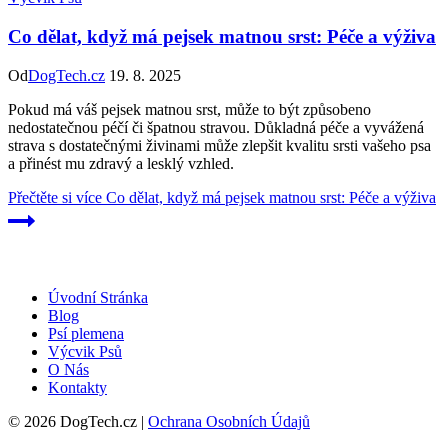
Co dělat, když má pejsek matnou srst: Péče a výživa
Od
DogTech.cz
19. 8. 2025
Pokud má váš pejsek matnou srst, může to být způsobeno
nedostatečnou péčí či špatnou stravou. Důkladná péče a vyvážená
strava s dostatečnými živinami může zlepšit kvalitu srsti vašeho psa
a přinést mu zdravý a lesklý vzhled.
Přečtěte si více
Co dělat, když má pejsek matnou srst: Péče a výživa
Úvodní Stránka
Blog
Psí plemena
Výcvik Psů
O Nás
Kontakty
© 2026 DogTech.cz |
Ochrana Osobních Údajů