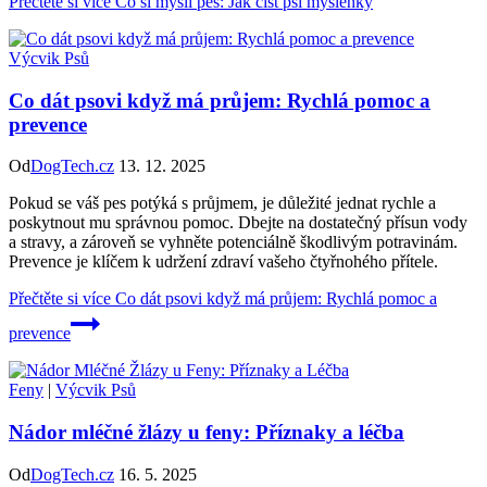
Přečtěte si více
Co si myslí pes: Jak číst psí myšlenky
Výcvik Psů
Co dát psovi když má průjem: Rychlá pomoc a
prevence
Od
DogTech.cz
13. 12. 2025
Pokud se váš pes potýká s průjmem, je důležité jednat rychle a
poskytnout mu správnou pomoc. Dbejte na dostatečný přísun vody
a stravy, a zároveň se vyhněte potenciálně škodlivým potravinám.
Prevence je klíčem k udržení zdraví vašeho čtyřnohého přítele.
Přečtěte si více
Co dát psovi když má průjem: Rychlá pomoc a
prevence
Feny
|
Výcvik Psů
Nádor mléčné žlázy u feny: Příznaky a léčba
Od
DogTech.cz
16. 5. 2025