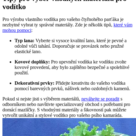
vodítko
Pro výrobu vlastního vodítka pro vašeho čtyřnohého parťáka je
nezbytné vybrat ty správné materiály. Zde je několik tipů,
které vám
mohou pomoci
:
Typ lana:
Vyberte si vysoce kvalitní lano, které je pevné a
odolné vůči tahání. Doporučuje se provázek nebo pružné
elastické lano.
Kovové doplňky:
Pro upevnění vodítka ke vodítku zvolte
kovové provedení, aby bylo zajištěno bezpečné a spolehlivé
použití.
Dekorativní prvky:
Přidejte kreativitu do vašeho vodítka
pomocí barevných prvků, nášivek nebo ozdobných kamenů.
Pokud si nejste jisti s výběrem materiálů,
neváhejte se poradit
s
odborníkem nebo navštivte specializovaný obchod s potřebami pro
domácí mazlíčky. S vhodnými materiály a šikovností pak můžete
vytvořit unikátní a stylové vodítko pro vašeho psího kamaráda.