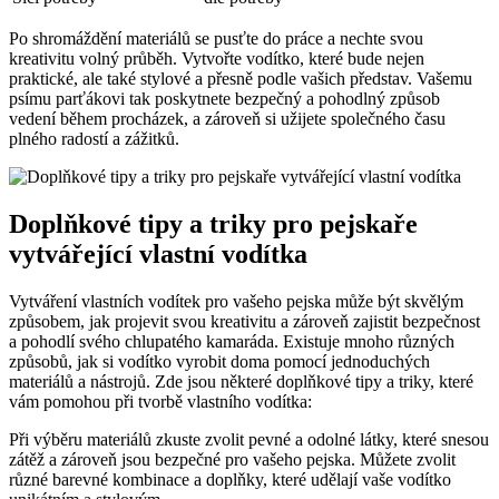
Po shromáždění materiálů se pusťte do práce a nechte svou
kreativitu volný průběh. Vytvořte vodítko, které bude nejen
praktické, ale také stylové a přesně podle vašich představ. Vašemu
psímu parťákovi tak poskytnete bezpečný a pohodlný způsob
vedení během procházek, a zároveň si užijete společného času
plného radostí a zážitků.
Doplňkové tipy a triky pro pejskaře
vytvářející vlastní vodítka
Vytváření vlastních vodítek pro vašeho pejska může být skvělým
způsobem, jak projevit svou kreativitu a zároveň zajistit bezpečnost
a pohodlí svého chlupatého kamaráda. Existuje mnoho různých
způsobů, jak si vodítko vyrobit doma pomocí jednoduchých
materiálů a nástrojů. Zde jsou některé doplňkové tipy a triky, které
vám pomohou při tvorbě vlastního vodítka:
Při výběru materiálů zkuste zvolit pevné a odolné látky, které snesou
zátěž a zároveň jsou bezpečné pro vašeho pejska. Můžete zvolit
různé barevné kombinace a doplňky, které udělají vaše vodítko