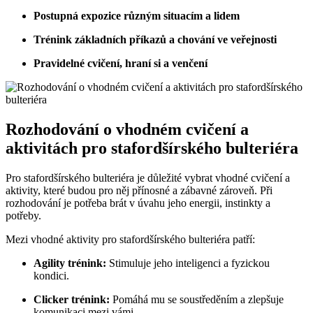
Postupná expozice různým situacím a lidem
Trénink základních příkazů a chování ve veřejnosti
Pravidelné cvičení, hraní si a venčení
Rozhodování o vhodném cvičení a
aktivitách pro stafordšírského bulteriéra
Pro stafordšírského bulteriéra je důležité vybrat vhodné cvičení a
aktivity, které budou pro něj přínosné a zábavné zároveň. Při
rozhodování je potřeba brát v úvahu jeho energii, instinkty a
potřeby.
Mezi vhodné aktivity pro stafordšírského bulteriéra patří:
Agility trénink:
Stimuluje jeho inteligenci a fyzickou
kondici.
Clicker trénink:
Pomáhá mu se soustředěním a zlepšuje
komunikaci mezi vámi.