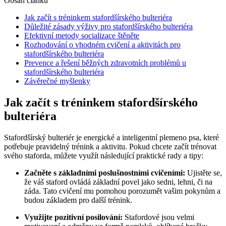
Obsah článku
Jak začít s tréninkem stafordšírského bulteriéra
Důležité zásady výživy pro stafordšírského bulteriéra
Efektivní metody socializace štěněte
Rozhodování o vhodném cvičení a aktivitách pro
stafordšírského bulteriéra
Prevence a řešení běžných zdravotních problémů u
stafordšírského bulteriéra
Závěrečné myšlenky
Jak začít s tréninkem stafordšírského
bulteriéra
Stafordšírský bulteriér je energické a inteligentní plemeno psa, které
potřebuje pravidelný trénink a aktivitu. Pokud chcete začít trénovat
svého staforda, můžete využít následující praktické rady a tipy:
Začněte s základními poslušnostními cvičeními:
Ujistěte se,
že váš staford ovládá základní povel jako sedni, lehni, či na
záda. Tato cvičení mu pomohou porozumět vašim pokynům a
budou základem pro další trénink.
Využijte pozitivní posilování:
Stafordové jsou velmi