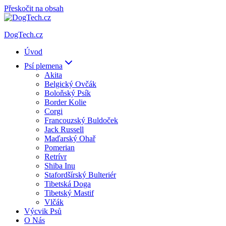
Přeskočit na obsah
DogTech.cz
Úvod
Psí plemena
Akita
Belgický Ovčák
Boloňský Psík
Border Kolie
Corgi
Francouzský Buldoček
Jack Russell
Maďarský Ohař
Pomerian
Retrívr
Shiba Inu
Stafordšírský Bulteriér
Tibetská Doga
Tibetský Mastif
Vlčák
Výcvik Psů
O Nás