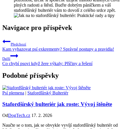
plných radosti a štěstí. Buďte dobrým páníčkem a váš
stafordšírský bulteriér vám to dovolí z celého srdce zpět.
Navigace pro příspěvek
Předchozí
Kam vyhazovat psí exkrementy? Správné postupy a pravidla!
Další
Co chybí psovi když žere výkaly: Příčiny a řešení
Podobné příspěvky
Psí plemena
|
Stafordšírský Bulteriér
Stafordšírský bulteriér jak roste: Vývoj štěněte
Od
DogTech.cz
17. 2. 2026
Naučte se o tom, jak se obvykle vyvíjí stafordšírský bulteriér od