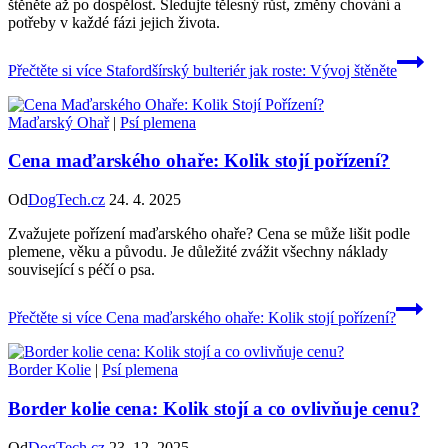
štěněte až po dospělost. Sledujte tělesný růst, změny chování a
potřeby v každé fázi jejich života.
Přečtěte si více
Stafordšírský bulteriér jak roste: Vývoj štěněte
Maďarský Ohař
|
Psí plemena
Cena maďarského ohaře: Kolik stojí pořízení?
Od
DogTech.cz
24. 4. 2025
Zvažujete pořízení maďarského ohaře? Cena se může lišit podle
plemene, věku a původu. Je důležité zvážit všechny náklady
související s péčí o psa.
Přečtěte si více
Cena maďarského ohaře: Kolik stojí pořízení?
Border Kolie
|
Psí plemena
Border kolie cena: Kolik stojí a co ovlivňuje cenu?
Od
DogTech.cz
23. 12. 2025