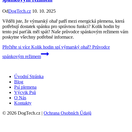
Od
DogTech.cz
10. 10. 2025
Věděli jste, že výmarský ohař patří mezi energická plemena, která
potřebují dostatek spánku pro správnou funkci? Kolik hodin by
tento psí parťák měl spát? Naše průvodce spánkovým režimem vám
poskytne všechny potřebné informace.
Přečtěte si více
Kolik hodin spí výmarský ohař? Průvodce
spánkovým režimem
Úvodní Stránka
Blog
Psí plemena
Výcvik Psů
O Nás
Kontakty
© 2026 DogTech.cz |
Ochrana Osobních Údajů