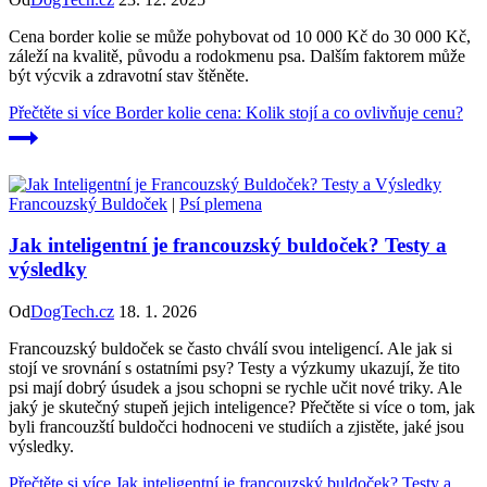
Cena border kolie se může pohybovat od 10 000 Kč do 30 000 Kč,
záleží na kvalitě, původu a rodokmenu psa. Dalším faktorem může
být výcvik a zdravotní stav štěněte.
Přečtěte si více
Border kolie cena: Kolik stojí a co ovlivňuje cenu?
Francouzský Buldoček
|
Psí plemena
Jak inteligentní je francouzský buldoček? Testy a
výsledky
Od
DogTech.cz
18. 1. 2026
Francouzský buldoček se často chválí svou inteligencí. Ale jak si
stojí ve srovnání s ostatními psy? Testy a výzkumy ukazují, že tito
psi mají dobrý úsudek a jsou schopni se rychle učit nové triky. Ale
jaký je skutečný stupeň jejich inteligence? Přečtěte si více o tom, jak
byli francouzští buldočci hodnoceni ve studiích a zjistěte, jaké jsou
výsledky.
Přečtěte si více
Jak inteligentní je francouzský buldoček? Testy a