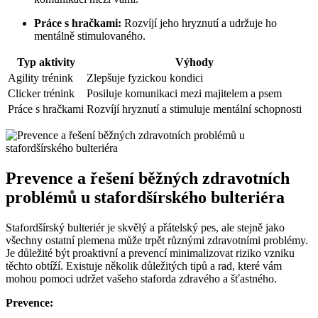
Práce s hračkami:
Rozvíjí jeho hryznutí a udržuje ho
mentálně stimulovaného.
Typ aktivity
Výhody
Agility trénink
Zlepšuje fyzickou kondici
Clicker trénink
Posiluje komunikaci mezi majitelem a psem
Práce s hračkami
Rozvíjí hryznutí a stimuluje mentální schopnosti
Prevence a řešení běžných zdravotních
problémů u stafordšírského bulteriéra
Stafordšírský bulteriér je skvělý a přátelský pes, ale stejně jako
všechny ostatní plemena může trpět různými zdravotními problémy.
Je důležité být proaktivní a prevencí minimalizovat riziko vzniku
těchto obtíží. Existuje několik důležitých tipů a rad, které vám
mohou pomoci udržet vašeho staforda zdravého a šťastného.
Prevence: