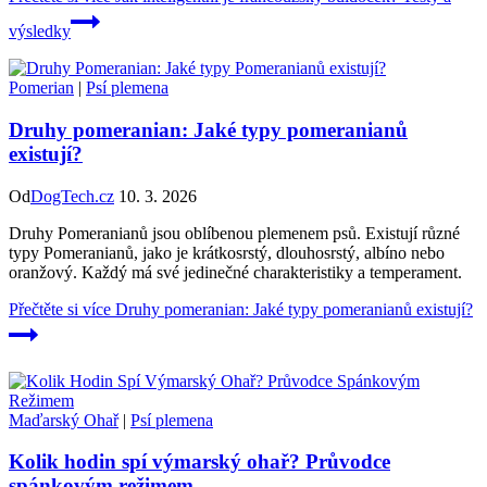
výsledky
Pomerian
|
Psí plemena
Druhy pomeranian: Jaké typy pomeranianů
existují?
Od
DogTech.cz
10. 3. 2026
Druhy Pomeranianů jsou oblíbenou plemenem psů. Existují různé
typy Pomeranianů, jako je krátkosrstý, dlouhosrstý, albíno nebo
oranžový. Každý má své jedinečné charakteristiky a temperament.
Přečtěte si více
Druhy pomeranian: Jaké typy pomeranianů existují?
Maďarský Ohař
|
Psí plemena
Kolik hodin spí výmarský ohař? Průvodce
spánkovým režimem