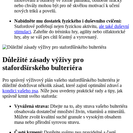
motivovaní a odměny ve formě pamlsků, oblíbené hračky
nebo chvály mohou být pro ně skvělou motivací k učení
nových triků a povelů.
Nabídněte mu dostatek fyzického i duševního cvičení:
Stafordové potřebují nejen fyzickou aktivitu,
ale také duševní
stimulaci
. Zahrňte do tréninku hry, agility nebo olfaktorické
hry, aby se váš pes cítil šťastný a vyrovnaný.
Důležité zásady výživy pro
stafordšírského bulteriéra
Pro správný výživový plán vašeho stafordšírského bulteriéra je
důležité dodržovat několik zásad, které zajistí optimální zdraví a
kondici vašeho psa
. Níže jsou uvedeny praktické rady a tipy, jak
správně krmit svého staforda:
Vyvážená strava:
Dbejte na to, aby strava vašeho bulteriéra
obsahovala dostatečné množství živin, vitamínů a minerálů.
Můžete zvolit kvalitní suché granule s vysokým obsahem
masa nebo přírodní syrovou stravu.
Časté krmení:
Dopřejte svému psu pravidelné a časté