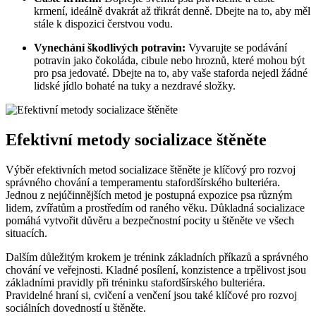
krmení, ideálně dvakrát až třikrát denně. Dbejte na to, aby měl
stále k dispozici čerstvou vodu.
Vynechání škodlivých potravin:
Vyvarujte se podávání
potravin jako čokoláda, cibule nebo hroznů, které mohou být
pro psa jedovaté. Dbejte na to, aby vaše staforda nejedl žádné
lidské jídlo bohaté na tuky a nezdravé složky.
Efektivní metody socializace štěněte
Výběr efektivních metod socializace štěněte je klíčový pro rozvoj
správného chování a temperamentu stafordšírského bulteriéra.
Jednou z nejúčinnějších metod je postupná expozice psa různým
lidem, zvířatům a prostředím od raného věku. Důkladná socializace
pomáhá vytvořit důvěru a bezpečnostní pocity u štěněte ve všech
situacích.
Dalším důležitým krokem je trénink základních příkazů a správného
chování ve veřejnosti. Kladné posílení, konzistence a trpělivost jsou
základními pravidly při tréninku stafordšírského bulteriéra.
Pravidelné hraní si, cvičení a venčení jsou také klíčové pro rozvoj
sociálních dovedností u štěněte.