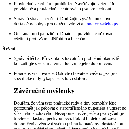
Pravidelné veterinární prohlídky: Navštěvujte veterináře
pravidelně a pravidelně nechte svého psa prohlédnout.
Správná strava a cvičení: Dodržujte vyváženou stravu a
dostatečný pohyb pro udržení zdraví a
kondice vašeho psa
.
Ochrana proti parazitům: Dbáte na pravidelné očkování a
ošetření proti vším, klíšťatům a blechám.
Řešení:
Správná léčba: Při vzniku zdravotních problémů okamžitě
konzultujte s veterinářem a dodržujte jeho doporučení.
Poradenství chovatele: Oslovte chovatele vašeho psa pro
specifické rady týkající se zdraví staforda.
Závěrečné myšlenky
Doufám, že vám tyto praktické rady a tipy pomohly lépe
porozumět jak pečovat o stafordšírského bulteriéra a udržet ho
šťastného a zdravého. Nezapomeňte, že péče o psa vyžaduje
trpělivost, lásku a pečlivou péči. Pokud budete dodržovat
doporučení a věnovat svému psímu kamarádovi dostatečnou
pozornost, určitě si společně užijete mnoho krásných chvil