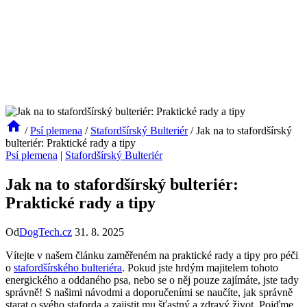
/
Psí plemena
/
Stafordšírský Bulteriér
/
Jak na to stafordšírský
bulteriér: Praktické rady a tipy
Psí plemena
|
Stafordšírský Bulteriér
Jak na to stafordšírský bulteriér:
Praktické rady a tipy
Od
DogTech.cz
31. 8. 2025
Vítejte v našem článku zaměřeném na praktické rady a tipy pro péči
o
stafordšírského bulteriéra
. Pokud jste hrdým majitelem tohoto
energického a oddaného psa, nebo se o něj pouze zajímáte, jste tady
správně! S našimi návodmi a doporučeními se naučíte, jak správně
starat o svého staforda a zajistit mu šťastný a zdravý život. Pojďme