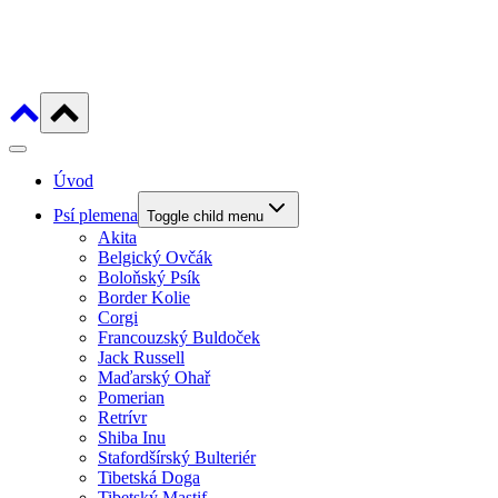
Úvod
Psí plemena
Toggle child menu
Akita
Belgický Ovčák
Boloňský Psík
Border Kolie
Corgi
Francouzský Buldoček
Jack Russell
Maďarský Ohař
Pomerian
Retrívr
Shiba Inu
Stafordšírský Bulteriér
Tibetská Doga
Tibetský Mastif