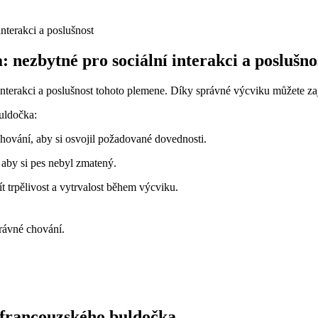
 nezbytné pro sociální interakci a poslušno
nterakci a poslušnost tohoto plemene. Díky správné výcviku můžete zaji
buldočka:
ování, aby si osvojil požadované dovednosti.
aby si pes nebyl zmatený.
t trpělivost a vytrvalost během výcviku.
rávné chování.
o francouzského buldočka