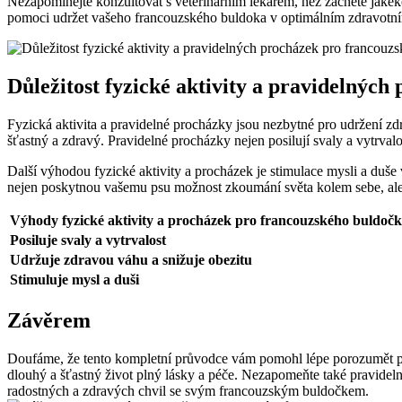
Nezapomínejte konzultovat s veterinárním lékařem, než začnete jakék
pomoci udržet vašeho francouzského buldoka v optimálním zdravotní
Důležitost fyzické aktivity a pravidelnýc
Fyzická aktivita a pravidelné procházky jsou nezbytné pro udržení z
šťastný a zdravý. Pravidelné procházky nejen posilují svaly a vytrvalo
Další výhodou fyzické aktivity a procházek je stimulace mysli a duše 
nejen poskytnou vašemu psu možnost zkoumání světa kolem sebe, ale 
Výhody fyzické aktivity a procházek pro francouzského buldočk
Posiluje svaly a vytrvalost
Udržuje zdravou váhu a snižuje obezitu
Stimuluje mysl a duši
Závěrem
Doufáme, že tento kompletní průvodce vám pomohl lépe porozumět pot
dlouhý a šťastný život plný lásky a péče. Nezapomeňte také pravidel
radostných a zdravých chvil se svým francouzským buldočkem.