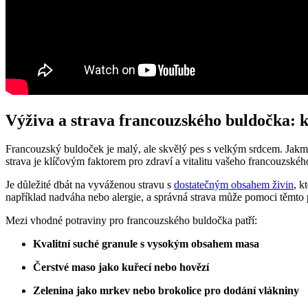
Výživa a strava francouzského buldočka: kl
Francouzský buldoček je malý, ale skvělý pes s velkým srdcem. Jakmil
strava je klíčovým faktorem pro zdraví a vitalitu vašeho francouzské
Je důležité dbát na vyváženou stravu s
dostatečným obsahem živin
, k
například nadváha nebo alergie, a správná strava může pomoci těmto 
Mezi vhodné potraviny pro francouzského buldočka patří:
Kvalitní suché granule s vysokým obsahem masa
Čerstvé maso jako kuřecí nebo hovězí
Zelenina jako mrkev nebo brokolice pro dodání vlákniny