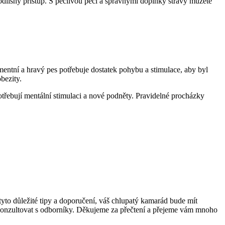
dlišný přístup. S pečlivou péčí a správnými doplňky stravy můžete
entní a hravý pes potřebuje dostatek pohybu a stimulace, aby byl
bezity.
potřebují mentální stimulaci a nové podněty. Pravidelné procházky
to důležité tipy a doporučení, váš chlupatý kamarád bude mít
e konzultovat s odborníky. Děkujeme za přečtení a přejeme vám mnoho