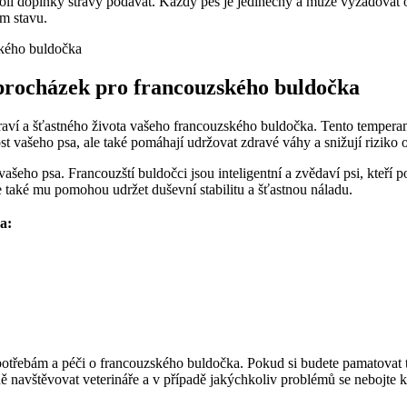
oli doplňky stravy podávat. Každý pes je jedinečný a může vyžadovat o
m stavu.
h procházek pro francouzského buldočka
draví a šťastného života vašeho francouzského buldočka. Tento temperam
st vašeho psa, ale také pomáhají udržovat zdravé váhy a snižují riziko o
vašeho psa. Francouzští buldočci jsou inteligentní a zvědaví psi, kteří 
také mu pomohou udržet duševní stabilitu a šťastnou náladu.
a:
řebám a péči o francouzského buldočka. Pokud si budete pamatovat ty
ně navštěvovat veterináře a v případě jakýchkoliv problémů se nebojt