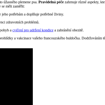
oto úžasného plemene psa.
Pravidelná péče
zahrnuje různé aspekty, kt
 se měli zaměřit:
 jeho potřebám a doplňuje potřebné živiny.
venci zdravotních problémů.
 pohyb a
cvičení pro udržení kondice
a zabránění obezitě.
í prohlídky a vakcinace vašeho francouzského buldočka. Dodržováním t