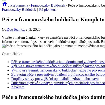
/
Psí plemena
/
Francouzský Buldoček
/
Péče o francouzského b
Francouzský Buldoček
|
Psí plemena
Péče o francouzského buldočka: Kompletn
Od
DogTech.cz
2. 3. 2026
Vítejte v našem článku, který se zaměřuje na péči o francouzského b
informace k tomu, abyste se o svého buldočka optimálně postarali. Buď
Obsah článku
Péče o francouzského buldočka jako dominantní zodpovědnost 
Výživa a strava francouzského buldočka: klíčový faktor pro zdra
Výchova a trénink francouzského buldočka: nezbytné pro sociál
Zdravotní péče a preventivní opatření pro francouzského buldo
Doplňky stravy pro zajištění optimálního zdravotního stavu
Důležitost fyzické aktivity a pravidelných procházek pro fran
Závěrem
Péče o francouzského buldočka jako domin