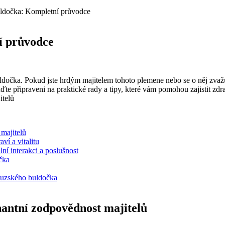
uldočka: Kompletní průvodce
í průvodce
uldočka. Pokud jste hrdým majitelem tohoto plemene nebo se o něj zva
te připraveni na praktické rady a tipy, které vám pomohou zajistit zdr
majitelů
ví a vitalitu
ní interakci a poslušnost
čka
couzského buldočka
antní zodpovědnost majitelů