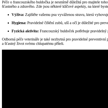
Péče o francouzského buldočka je nesmírně důležitá pro majitele toh
šťastného a zdravého. Zde jsou některé klíčové aspekty, na které byste
Výživa:
Zajištěte vašemu psu vyváženou stravu, která vyhovuje
Hygiena:
Pravidelné čištění zubů, uší a očí je důležité pro pre
Fyzická aktivita:
Francouzský buldoček potřebuje pravidelný
Odborná péče veterináře je také nezbytná pro pravidelné preventivn
a šťastný život svému chlupatému příteli.