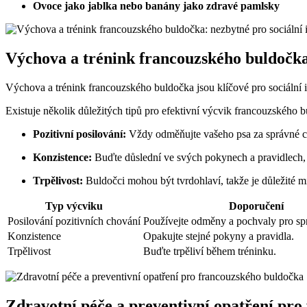
Ovoce jako jablka nebo banány jako zdravé pamlsky
Výchova a trénink francouzského buldočka:
Výchova a trénink francouzského buldočka jsou klíčové pro sociální i
Existuje několik důležitých tipů pro efektivní výcvik francouzského 
Pozitivní posilování:
Vždy odměňujte vašeho psa za správné ch
Konzistence:
Buďte důslední ve svých pokynech a pravidlech, 
Trpělivost:
Buldočci mohou být tvrdohlaví, takže je důležité mí
Typ výcviku
Doporučení
Posilování pozitivních chování
Používejte odměny a pochvaly pro sp
Konzistence
Opakujte stejné pokyny a pravidla.
Trpělivost
Buďte trpěliví během tréninku.
Zdravotní péče a preventivní opatření pr