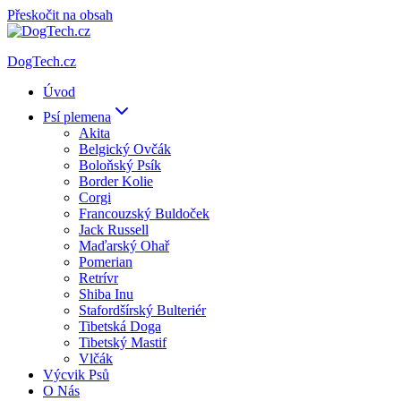
Přeskočit na obsah
DogTech.cz
Úvod
Psí plemena
Akita
Belgický Ovčák
Boloňský Psík
Border Kolie
Corgi
Francouzský Buldoček
Jack Russell
Maďarský Ohař
Pomerian
Retrívr
Shiba Inu
Stafordšírský Bulteriér
Tibetská Doga
Tibetský Mastif
Vlčák
Výcvik Psů
O Nás