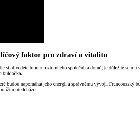
íčový faktor pro zdraví a vitalitu
e si přivedete tohoto roztomilého společníka domů, je důležité se mu 
ho buldočka.
teré budou napomáhat jeho energii a správnému vývoji. Francouzský b
potížím předcházet.