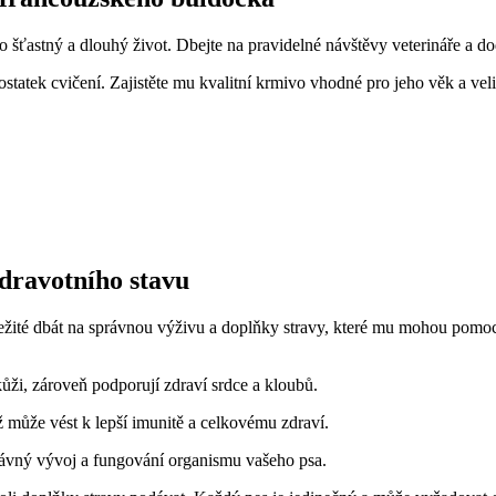
šťastný a dlouhý život. Dbejte na pravidelné návštěvy veterináře a dod
ostatek cvičení. Zajistěte mu kvalitní krmivo vhodné pro jeho věk a ve
zdravotního stavu
ležité dbát na správnou výživu a doplňky stravy, které mu mohou pomoci
ůži, zároveň podporují zdraví srdce a kloubů.
ž může vést k lepší imunitě a celkovému zdraví.
právný vývoj a fungování organismu vašeho psa.