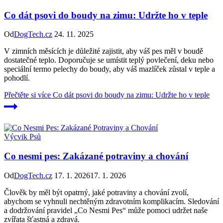
Co dát psovi do boudy na zimu: Udržte ho v teple
Od
DogTech.cz
24. 11. 2025
V zimních měsících je důležité zajistit, aby váš pes měl v boudě
dostatečné teplo. Doporučuje se umístit teplý povlečení, deku nebo
speciální termo pelechy do boudy, aby váš mazlíček zůstal v teple a
pohodlí.
Přečtěte si více
Co dát psovi do boudy na zimu: Udržte ho v teple
Výcvik Psů
Co nesmi pes: Zakázané potraviny a chování
Od
DogTech.cz
17. 1. 2026
17. 1. 2026
Člověk by měl být opatrný, jaké potraviny a chování zvolí,
abychom se vyhnuli nechtěným zdravotním komplikacím. Sledování
a dodržování pravidel „Co Nesmi Pes“ může pomoci udržet naše
zvířata šťastná a zdravá.