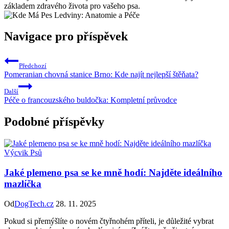
základem zdravého života pro vašeho psa.
Navigace pro příspěvek
Předchozí
Pomeranian chovná stanice Brno: Kde najít nejlepší štěňata?
Další
Péče o francouzského buldočka: Kompletní průvodce
Podobné příspěvky
Výcvik Psů
Jaké plemeno psa se ke mně hodí: Najděte ideálního
mazlíčka
Od
DogTech.cz
28. 11. 2025
Pokud si přemýšlíte o novém čtyřnohém příteli, je důležité vybrat