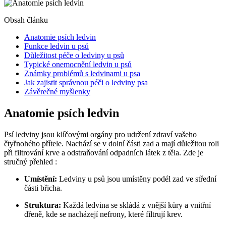
Obsah článku
Anatomie psích ⁤ledvin
Funkce ledvin ​u psů
Důležitost péče o ledviny u ‍psů
Typické onemocnění ledvin u psů
Známky problémů s⁤ ledvinami u psa
Jak zajistit správnou péči o ledviny psa
Závěrečné myšlenky
Anatomie psích ⁤ledvin
Psí ledviny ⁤jsou klíčovými orgány pro ‌udržení zdraví vašeho
čtyřnohého přítele. Nachází se v dolní části zad a mají důležitou ⁣roli
při filtrování krve a odstraňování odpadních látek z těla. Zde je
stručný přehled :
Umístění:
Ledviny u psů jsou umístěny podél zad ve střední
části břicha.
Struktura:
Každá ⁤ledvina se skládá z vnější kůry a vnitřní
‍dřeně,‍ kde ⁤se nacházejí nefrony, které filtrují ⁢krev.