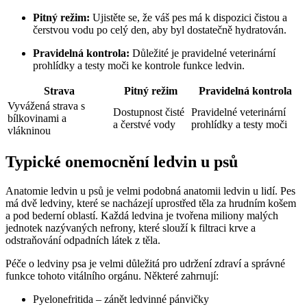
Pitný režim:
Ujistěte se, že váš pes má k dispozici čistou a⁣
čerstvou vodu po celý den, aby‌ byl dostatečně⁢ hydratován.
Pravidelná kontrola:
Důležité je pravidelné veterinární
prohlídky⁣ a testy moči ke kontrole funkce ledvin.
Strava
Pitný ​režim
Pravidelná kontrola
Vyvážená strava s
Dostupnost ‍čisté
Pravidelné veterinární
bílkovinami a​
a čerstvé vody
prohlídky a testy moči
vlákninou
Typické onemocnění ledvin u psů
Anatomie ledvin u psů je velmi podobná anatomii ledvin u lidí. Pes‌
má dvě ledviny, které se nacházejí uprostřed těla za hrudním košem
a pod bederní oblastí. Každá ⁤ledvina⁢ je tvořena ​miliony⁣ malých
jednotek nazývaných nefrony, které slouží k filtraci krve a
odstraňování ‌odpadních látek z těla.
Péče o⁤ ledviny psa ​je velmi důležitá pro udržení zdraví a správné
funkce tohoto vitálního orgánu. Některé zahrnují:
Pyelonefritida – zánět ledvinné ⁢pánvičky