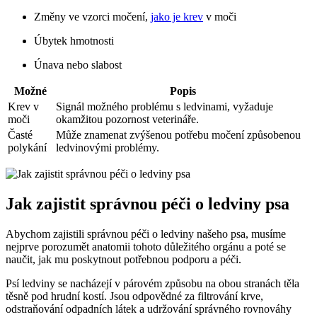
Změny ve vzorci močení,
jako je krev
v moči
Úbytek ⁢hmotnosti
Únava nebo​ slabost
Možné
Popis
Krev v
Signál možného problému s ledvinami, vyžaduje
moči
okamžitou pozornost veterináře.
Časté
Může znamenat zvýšenou ⁣potřebu močení způsobenou
polykání
ledvinovými problémy.
Jak zajistit správnou péči o ledviny psa
Abychom zajistili správnou péči o ledviny našeho psa, musíme
nejprve porozumět⁤ anatomii tohoto důležitého orgánu⁣ a poté se
naučit, jak mu poskytnout potřebnou podporu⁤ a péči.
Psí ledviny se nacházejí v párovém způsobu na obou stranách těla ​
těsně pod hrudní ‌kostí. Jsou ⁣odpovědné za filtrování krve,
odstraňování odpadních látek a udržování správného rovnováhy