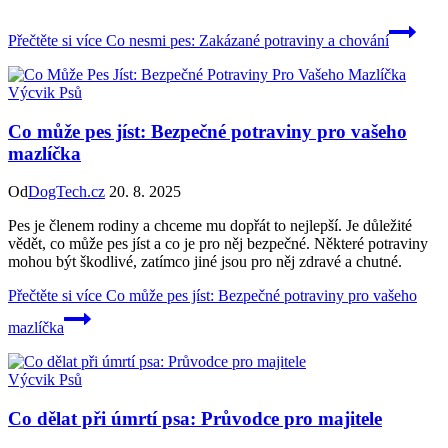
Přečtěte si více
Co nesmi pes: Zakázané potraviny a chování
Výcvik Psů
Co může pes jíst: Bezpečné potraviny pro vašeho
mazlíčka
Od
DogTech.cz
20. 8. 2025
Pes je členem rodiny a chceme mu dopřát to nejlepší. Je důležité
vědět, co může pes jíst a co je pro něj bezpečné. Některé potraviny
mohou být škodlivé, zatímco jiné jsou pro něj zdravé a chutné.
Přečtěte si více
Co může pes jíst: Bezpečné potraviny pro vašeho
mazlíčka
Výcvik Psů
Co dělat při úmrtí psa: Průvodce pro majitele