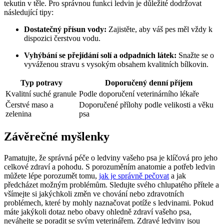
tekutin v těle. Pro správnou funkci ledvin je důležité dodržovat
následující tipy:
Dostatečný přísun ‌vody:
Zajistěte, aby ⁤váš pes měl vždy ‌k
dispozici čerstvou vodu.
Vyhýbání se přejídání solí a odpadních látek:
Snažte​ se o
vyváženou stravu s vysokým obsahem kvalitních bílkovin.
Typ potravy
Doporučený denní příjem
Kvalitní suché granule
Podle doporučení veterinárního lékaře
Čerstvé maso a
Doporučené přílohy podle velikosti a věku
zelenina
⁢psa
Závěrečné myšlenky
Pamatujte, že správná péče o ledviny vašeho psa je klíčová pro jeho
celkové ⁢zdraví a pohodu. S porozuměním anatomie a potřeb ledvin
můžete lépe porozumět⁣ tomu,
jak je správně pečovat
a jak
předcházet možným problémům. Sledujte ⁣svého chlupatého přítele a
všímejte si jakýchkoli změn ve chování nebo zdravotních
problémech, které by​ mohly naznačovat potíže s ledvinami. Pokud
máte jakýkoli dotaz nebo ‌obavy ohledně⁢ zdraví vašeho psa,
neváhejte se poradit se⁣ svým veterinářem. ​Zdravé ledviny jsou