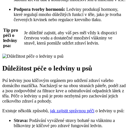
Podpora tvorby hormonů:
Ledviny ‍produkují hormony,
které regulují mnoho důležitých funkcí v těle, jako je tvorba
⁢červených krvinek nebo regulace krevního tlaku.
Tip‍ pro
Je důležité zajistit, aby váš pes ​měl vždy ‍k dispozici
péči o
čerstvou vodu a dostatečné ‌množství vlákniny ve
ledviny‍
stravě, která pomůže udržet zdraví⁣ ledvin.
psa:
Důležitost péče o ledviny u ‍psů
Psí ledviny jsou klíčovým orgánem pro udržení zdraví vašeho
domácího mazlíčka. Nacházejí se‍ na obou stranách páteře, podél zad
a jsou zodpovědné za ‌filtrace krve a odstraňování⁢ odpadních⁣ látek z
těla. Péče o ledviny u psů je proto nezbytná pro zachování jejich
celkového zdraví a pohody.
Existuje několik ‌způsobů,
jak zajistit správnou péči
o ledviny u psů:
Strava:
Podávání vyvážené stravy bohaté na⁤ vlákninu a
bílkoviny je klíčové pro zdravé fungování‌ ledvin.