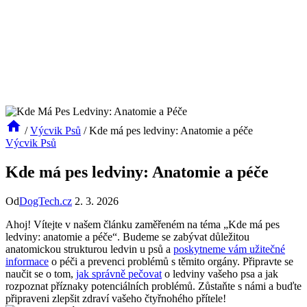
/
Výcvik Psů
/
Kde má pes ledviny: Anatomie a péče
Výcvik Psů
Kde má pes ledviny: Anatomie a péče
Od
DogTech.cz
2. 3. 2026
Ahoj! Vítejte v našem článku zaměřeném ​na téma „Kde má pes
ledviny: anatomie a péče“. Budeme ‌se zabývat důležitou
anatomickou strukturou ledvin u psů a
poskytneme vám užitečné
informace
o péči a prevenci problémů s ​těmito⁢ orgány. Připravte se
naučit se o tom,
jak správně pečovat
o ledviny vašeho psa a jak
rozpoznat‍ příznaky potenciálních problémů. Zůstaňte s námi a buďte
připraveni zlepšit zdraví vašeho ​čtyřnohého přítele!