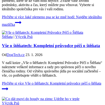
plemeno, které se ke vám hodí nejvíce. Zvážte vaše životní
podmínky, aktivitu a čas, který můžete psu věnovat. Vyberte si
ideálního společníka pro vás i vaši rodinu.
Přečtěte si více
Jaké plemeno psa se ke mně hodí: Najděte ideálního
mazlíčka
Štěňata
|
Výcvik Psů
Vše o štěňatech: Kompletní průvodce péčí o štěňata
Od
DogTech.cz
23. 1. 2026
V naší knize „Vše o štěňatech: Kompletní Průvodce Péčí o Štěňata“
naleznete veškeré informace a rady pro správnou péči o nového
členáčka rodiny. Od výběru správného jídla po sociální začlenění –
vše, co potřebujete vědět o štěňatech.
Přečtěte si více
Vše o štěňatech: Kompletní průvodce péčí o štěňata
Výcvik Psů