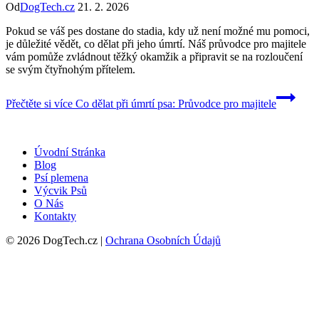
Od
DogTech.cz
21. 2. 2026
Pokud se váš pes dostane do stadia, kdy už není možné mu pomoci,
je důležité vědět, co dělat při jeho úmrtí. Náš průvodce pro majitele
vám pomůže zvládnout těžký okamžik a připravit se na rozloučení
se svým čtyřnohým přítelem.
Přečtěte si více
Co dělat při úmrtí psa: Průvodce pro majitele
Úvodní Stránka
Blog
Psí plemena
Výcvik Psů
O Nás
Kontakty
© 2026 DogTech.cz |
Ochrana Osobních Údajů