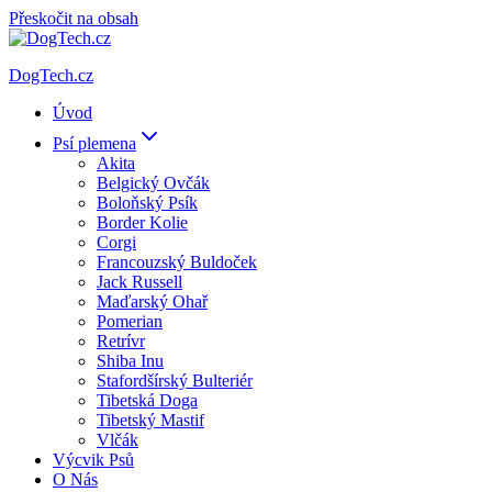
Přeskočit na obsah
DogTech.cz
Úvod
Psí plemena
Akita
Belgický Ovčák
Boloňský Psík
Border Kolie
Corgi
Francouzský Buldoček
Jack Russell
Maďarský Ohař
Pomerian
Retrívr
Shiba Inu
Stafordšírský Bulteriér
Tibetská Doga
Tibetský Mastif
Vlčák
Výcvik Psů
O Nás