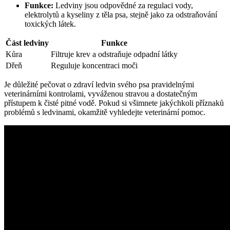
Funkce:
Ledviny jsou odpovědné⁢ za regulaci vody,⁤
elektrolytů a kyseliny z‌ těla psa, stejně jako za odstraňování
toxických ⁤látek.
Část ledviny
Funkce
Kůra
Filtruje⁤ krev a odstraňuje ‌odpadní látky
Dřeň
Reguluje koncentraci moči
Je důležité ⁢pečovat o zdraví ledvin svého psa pravidelnými
veterinárními kontrolami, vyváženou stravou a dostatečným
přístupem k čisté⁤ pitné vodě. ‍Pokud ⁣si všimnete jakýchkoli příznaků
problémů s ledvinami, okamžitě vyhledejte ⁣veterinární pomoc.