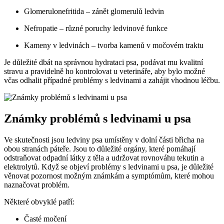
Glomerulonefritida – zánět glomerulů ledvin
Nefropatie – různé poruchy ledvinové funkce
Kameny v ledvinách⁢ – tvorba kamenů v močovém traktu
Je důležité dbát na správnou hydrataci psa, podávat mu kvalitní
stravu a pravidelně ho kontrolovat u veterináře, aby ⁢bylo⁤ možné
včas odhalit případné problémy s ledvinami⁣ a zahájit vhodnou léčbu.
Známky problémů s⁤ ledvinami u psa
Ve skutečnosti jsou ledviny psa umístěny v dolní části břicha na
obou stranách⁣ páteře. Jsou to důležité‌ orgány, které ⁣pomáhají
odstraňovat odpadní látky z těla a ​udržovat rovnováhu ‌tekutin a
elektrolytů. Když se objeví problémy ‌s ledvinami u psa, je důležité⁣
věnovat pozornost možným známkám a ‌symptómům, které mohou
naznačovat problém.
Některé obvyklé patří:
Časté močení