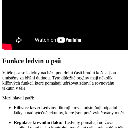
Funkce ledvin ​u psů
V ​těle psa ​se ledviny nachází pod dolní ‍částí hrudní koše a⁤ jsou
‍umístěny za ⁢břišní dutinou. Tyto důležité orgány mají několik
klíčových funkcí, které ​pomáhají udržovat zdraví a ⁣rovnováhu
⁢tekutin v těle.
Mezi hlavní patří:
Filtrace krve:
‍Ledviny filterují krev a odstraňují odpadní
látky a nadbytečné tekutiny, které jsou poté vylučovány močí.
Regulace krevního tlaku:
‌ Ledviny pomáhají udržovat
stabilní krevní ⁣tlak a kontrolují množství solí a minerálů v těle.