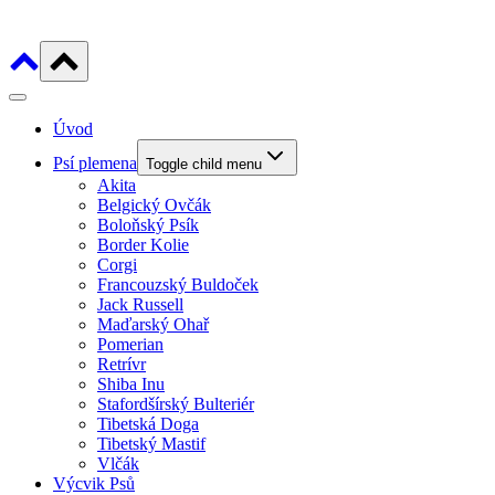
Úvod
Psí plemena
Toggle child menu
Akita
Belgický Ovčák
Boloňský Psík
Border Kolie
Corgi
Francouzský Buldoček
Jack Russell
Maďarský Ohař
Pomerian
Retrívr
Shiba Inu
Stafordšírský Bulteriér
Tibetská Doga
Tibetský Mastif
Vlčák
Výcvik Psů