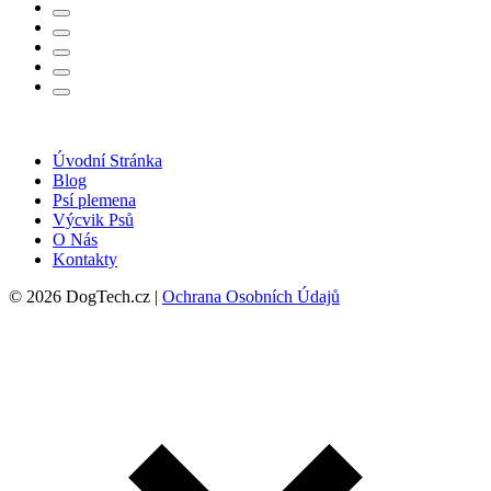
Úvodní Stránka
Blog
Psí plemena
Výcvik Psů
O Nás
Kontakty
© 2026 DogTech.cz |
Ochrana Osobních Údajů