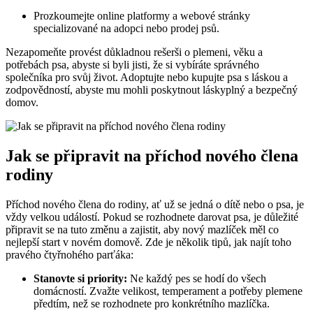
Prozkoumejte online platformy a webové stránky
specializované na adopci nebo prodej psů.
Nezapomeňte provést důkladnou rešerši o plemeni, věku a
potřebách psa, abyste si byli jisti, že si vybíráte správného
společníka pro svůj život. Adoptujte nebo kupujte psa s láskou a
zodpovědností, abyste mu mohli poskytnout láskyplný a bezpečný
domov.
Jak se připravit na příchod nového člena
rodiny
Příchod nového člena do rodiny, ať už se jedná o dítě nebo o psa, je
vždy velkou událostí. Pokud se rozhodnete darovat psa, je důležité
připravit se na tuto změnu a zajistit, aby nový mazlíček měl co
nejlepší start v novém domově. Zde je několik tipů, jak najít toho
pravého čtyřnohého parťáka:
Stanovte si priority:
Ne každý pes se hodí do všech
domácností. Zvažte velikost, temperament a potřeby plemene
předtím, než se rozhodnete pro konkrétního mazlíčka.