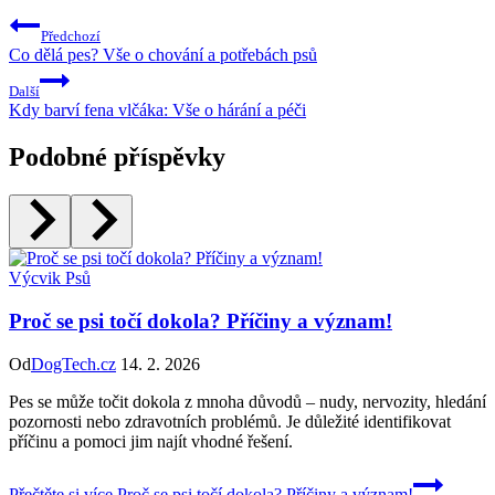
Předchozí
Co dělá pes? Vše o chování a potřebách psů
Další
Kdy barví fena vlčáka: Vše o hárání a péči
Podobné příspěvky
Výcvik Psů
Proč se psi točí dokola? Příčiny a význam!
Od
DogTech.cz
14. 2. 2026
Pes se může točit dokola z mnoha důvodů – nudy, nervozity, hledání
pozornosti nebo zdravotních problémů. Je důležité identifikovat
příčinu a pomoci jim najít vhodné řešení.
Přečtěte si více
Proč se psi točí dokola? Příčiny a význam!