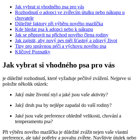
Jak vybrat si vhodného psa pro vás
Rozhodnutí o adopci ve zvířecím útulku nebo nákupu u
chovatele
Důležité faktory při výběru nového mazlíčka
Kde hledat psa k adopci nebo k nákupu
Jak se připravit na příchod nového člena rodiny
Jak zajistit, aby nový pes měl šťastný a zdravý život
Tipy pro správnou péči a výchovu nového psa
Klíčové Poznatky
Jak vybrat si vhodného psa pro vás
je důležité rozhodnutí, které vyžaduje pečlivé zvážení. Nejprve si
položte několik otázek:
Jaký máte životní styl a jaké jsou vaše aktivity?
Jaký druh psa by nejlépe zapadal do vaší rodiny?
Jaké jsou vaše preference ohledně velikosti, chování a
temperamentu psa?
Při výběru nového mazlíčka je důležité zvážit nejen vaše vlastní
preference, ale také potřeby a povahu zvířete. Navštivte útulek nebo