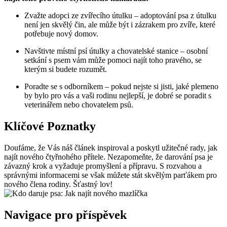
Zvažte adopci ze zvířecího útulku – adoptování psa z útulku
není jen skvělý čin, ale může být i zázrakem pro zvíře, které
potřebuje nový domov.
Navštivte místní psí útulky a chovatelské stanice – osobní
setkání s psem vám může pomoci najít toho pravého, se
kterým si budete rozumět.
Poradte se s odborníkem – pokud nejste si jisti, jaké plemeno
by bylo pro vás a vaši rodinu nejlepší, je dobré se poradit s
veterinářem nebo chovatelem psů.
Klíčové Poznatky
Doufáme, že Vás náš článek inspiroval a poskytl užitečné rady, jak
najít nového čtyřnohého přítele. Nezapomeňte, že darování psa je
závazný krok a vyžaduje promyšlení a přípravu. S rozvahou a
správnými informacemi se však můžete stát skvělým parťákem pro
nového člena rodiny. Šťastný lov!
Navigace pro příspěvek