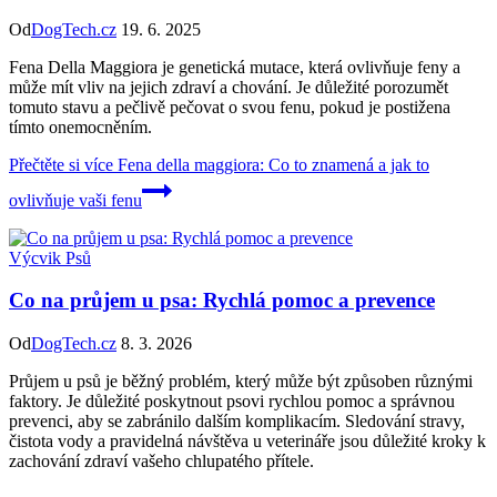
Od
DogTech.cz
19. 6. 2025
Fena Della Maggiora je genetická mutace, která ovlivňuje feny a
může mít vliv na jejich zdraví a chování. Je důležité porozumět
tomuto stavu a pečlivě pečovat o svou fenu, pokud je postižena
tímto onemocněním.
Přečtěte si více
Fena della maggiora: Co to znamená a jak to
ovlivňuje vaši fenu
Výcvik Psů
Co na průjem u psa: Rychlá pomoc a prevence
Od
DogTech.cz
8. 3. 2026
Průjem u psů je běžný problém, který může být způsoben různými
faktory. Je důležité poskytnout psovi rychlou pomoc a správnou
prevenci, aby se zabránilo dalším komplikacím. Sledování stravy,
čistota vody a pravidelná návštěva u veterináře jsou důležité kroky k
zachování zdraví vašeho chlupatého přítele.