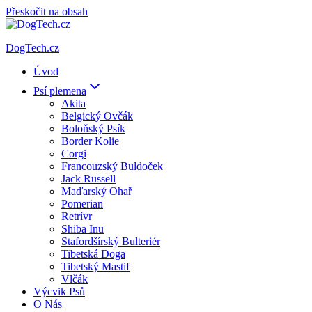
Přeskočit na obsah
DogTech.cz
Úvod
Psí plemena
Akita
Belgický Ovčák
Boloňský Psík
Border Kolie
Corgi
Francouzský Buldoček
Jack Russell
Maďarský Ohař
Pomerian
Retrívr
Shiba Inu
Stafordšírský Bulteriér
Tibetská Doga
Tibetský Mastif
Vlčák
Výcvik Psů
O Nás