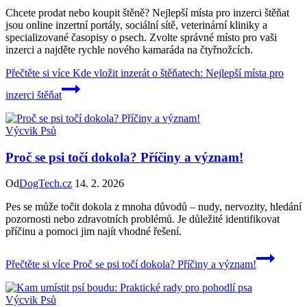
Chcete prodat nebo koupit štěně? Nejlepší místa pro inzerci štěňat
jsou online inzertní portály, sociální sítě, veterinární kliniky a
specializované časopisy o psech. Zvolte správné místo pro vaši
inzerci a najděte rychle nového kamaráda na čtyřnožcích.
Přečtěte si více
Kde vložit inzerát o štěňatech: Nejlepší místa pro
inzerci štěňat
Výcvik Psů
Proč se psi točí dokola? Příčiny a význam!
Od
DogTech.cz
14. 2. 2026
Pes se může točit dokola z mnoha důvodů – nudy, nervozity, hledání
pozornosti nebo zdravotních problémů. Je důležité identifikovat
příčinu a pomoci jim najít vhodné řešení.
Přečtěte si více
Proč se psi točí dokola? Příčiny a význam!
Výcvik Psů