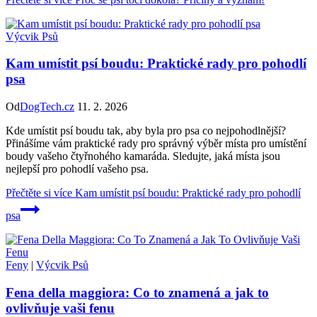
Výcvik Psů
Kam umístit psí boudu: Praktické rady pro pohodlí
psa
Od
DogTech.cz
11. 2. 2026
Kde umístit psí boudu tak, aby byla pro psa co nejpohodlnější?
Přinášíme vám praktické rady pro správný výběr místa pro umístění
boudy vašeho čtyřnohého kamaráda. Sledujte, jaká místa jsou
nejlepší pro pohodlí vašeho psa.
Přečtěte si více
Kam umístit psí boudu: Praktické rady pro pohodlí
psa
Feny
|
Výcvik Psů
Fena della maggiora: Co to znamená a jak to
ovlivňuje vaši fenu