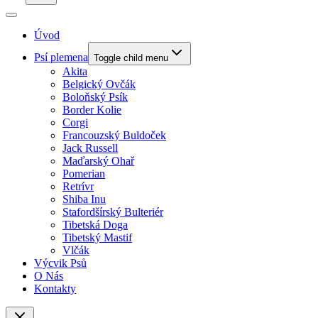
Úvod
Psí plemena
Toggle child menu
Akita
Belgický Ovčák
Boloňský Psík
Border Kolie
Corgi
Francouzský Buldoček
Jack Russell
Maďarský Ohař
Pomerian
Retrívr
Shiba Inu
Stafordšírský Bulteriér
Tibetská Doga
Tibetský Mastif
Vlčák
Výcvik Psů
O Nás
Kontakty