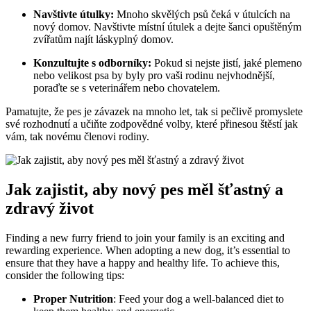
Navštivte útulky:
Mnoho skvělých psů čeká v útulcích na
nový domov. Navštivte místní útulek a dejte šanci opuštěným
zvířatům najít láskyplný domov.
Konzultujte s odborníky:
Pokud si nejste jistí, jaké plemeno
nebo velikost psa by byly pro vaši rodinu nejvhodnější,
poraďte se s veterinářem nebo chovatelem.
Pamatujte, že pes je závazek na mnoho let, tak si pečlivě promyslete
své rozhodnutí a učiňte zodpovědné volby, které přinesou štěstí jak
vám, tak novému členovi rodiny.
Jak zajistit, aby nový pes měl šťastný a
zdravý život
Finding a new furry friend to join your family is an exciting and
rewarding experience. When adopting a new dog, it’s essential to
ensure that they have a happy and healthy life. To achieve this,
consider the following tips:
Proper Nutrition
: Feed your dog a well-balanced diet to