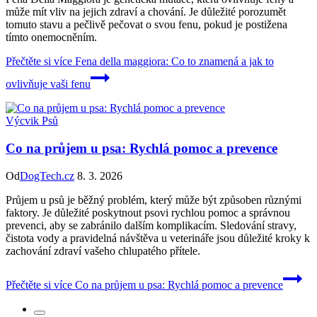
může mít vliv na jejich zdraví a chování. Je důležité porozumět
tomuto stavu a pečlivě pečovat o svou fenu, pokud je postižena
tímto onemocněním.
Přečtěte si více
Fena della maggiora: Co to znamená a jak to
ovlivňuje vaši fenu
Výcvik Psů
Co na průjem u psa: Rychlá pomoc a prevence
Od
DogTech.cz
8. 3. 2026
Průjem u psů je běžný problém, který může být způsoben různými
faktory. Je důležité poskytnout psovi rychlou pomoc a správnou
prevenci, aby se zabránilo dalším komplikacím. Sledování stravy,
čistota vody a pravidelná návštěva u veterináře jsou důležité kroky k
zachování zdraví vašeho chlupatého přítele.
Přečtěte si více
Co na průjem u psa: Rychlá pomoc a prevence