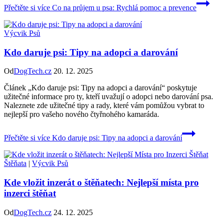
Přečtěte si více
Co na průjem u psa: Rychlá pomoc a prevence
Výcvik Psů
Kdo daruje psi: Tipy na adopci a darování
Od
DogTech.cz
20. 12. 2025
Článek „Kdo daruje psi: Tipy na adopci a darování“ poskytuje
užitečné informace pro ty, kteří uvažují o adopci nebo darování psa.
Naleznete zde užitečné tipy a rady, které vám pomůžou vybrat to
nejlepší pro vašeho nového čtyřnohého kamaráda.
Přečtěte si více
Kdo daruje psi: Tipy na adopci a darování
Štěňata
|
Výcvik Psů
Kde vložit inzerát o štěňatech: Nejlepší místa pro
inzerci štěňat
Od
DogTech.cz
24. 12. 2025