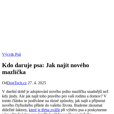
Výcvik Psů
Kdo daruje psa: Jak najít nového
mazlíčka
Od
DogTech.cz
27. 4. 2025
V dnešní době je adoptování nového psího mazlíčka snadnější než
kdy jindy. Ale jak najít toho pravého pro vaši rodinu a domov? V
tomto článku se podíváme na různé způsoby, jak najít a přijmout
nového čtyřnohého přítele do vašeho života. Budeme zkoumat
důležité faktory,
které je třeba zvážit
při výběru psa a poskytneme