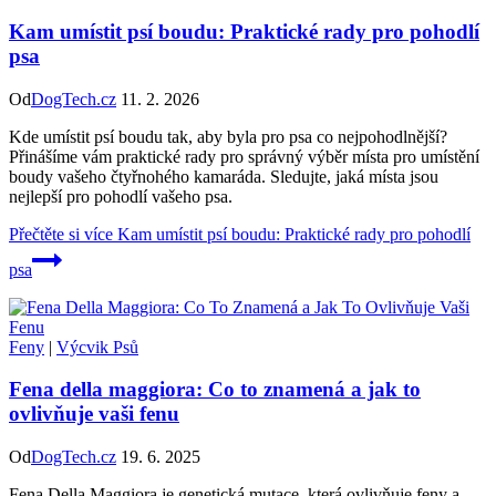
Kam umístit psí boudu: Praktické rady pro pohodlí
psa
Od
DogTech.cz
11. 2. 2026
Kde umístit psí boudu tak, aby byla pro psa co nejpohodlnější?
Přinášíme vám praktické rady pro správný výběr místa pro umístění
boudy vašeho čtyřnohého kamaráda. Sledujte, jaká místa jsou
nejlepší pro pohodlí vašeho psa.
Přečtěte si více
Kam umístit psí boudu: Praktické rady pro pohodlí
psa
Feny
|
Výcvik Psů
Fena della maggiora: Co to znamená a jak to
ovlivňuje vaši fenu
Od
DogTech.cz
19. 6. 2025
Fena Della Maggiora je genetická mutace, která ovlivňuje feny a