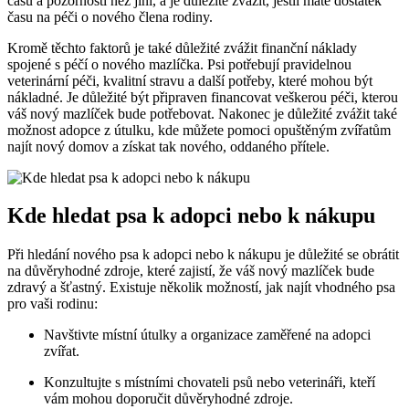
času a pozornosti než jiní, a je důležité zvážit, jestli máte dostatek
času na péči o nového člena rodiny.
Kromě těchto faktorů je také důležité zvážit finanční náklady
spojené s péčí o nového mazlíčka. Psi potřebují pravidelnou
veterinární péči, kvalitní stravu a další potřeby, které mohou být
nákladné. Je důležité být připraven financovat veškerou péči, kterou
váš nový mazlíček bude potřebovat. Nakonec je důležité zvážit také
možnost adopce z útulku, kde můžete pomoci opuštěným zvířatům
najít nový domov a získat tak nového, oddaného přítele.
Kde hledat psa k adopci nebo k nákupu
Při hledání nového psa k adopci nebo k nákupu je důležité se obrátit
na důvěryhodné zdroje, které zajistí, že váš nový mazlíček bude
zdravý a šťastný. Existuje několik možností, jak najít vhodného psa
pro vaši rodinu:
Navštivte místní útulky a organizace zaměřené na adopci
zvířat.
Konzultujte s místními chovateli psů nebo veterináři, kteří
vám mohou doporučit důvěryhodné zdroje.