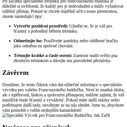
Při začátku speciálního tréninku pro francouzského ​buldoka je
důležité si uvědomit, že ⁢každý pes je individuální a může vyžadovat
odlišný⁤ přístup. Pokud se chcete úspěšně učit⁣ s touto ‌plemenitou,
zkuste následující ⁤tipy:
Vytvořte⁣ pozitivní prostředí:
Ujistěte se, že⁤ je váš pes
šťastný a⁤ pohodlný během ‌tréninku.
Odmeňujte ho:
Používejte pamlsky nebo ​oblíbené hračky
jako odměnu za správné chování.
Trénujte ⁣krátké a časté sezení:
⁢Zamezte nudit svého psa
dlouhým ⁣tréninkem a dávejte​ mu pravidelné přestávky.
Závěrem
Doufáme, že tento článek vám dal užitečné informace⁢ o speciálním
výcviku pro vašeho‍ Francouzského buldočka. Není ⁢to snadná úloha,
ale s trpělivostí, láskou a správným přístupem, můžete zajistit, že váš
mazlíček bude šťastný a vyvážený. Pokud máte další otázky nebo
potřebujete další rady, neváhejte se na nás ⁣obrátit. Jsme tu, ⁢abychom
vám pomohli s ⁣vaším nejlepším ⁤kamarádem!