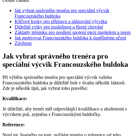
Obsah článku
Jak vybrat správného trenéra pro speciální výcvik
⁤Francouzského buldoka
Klíčové kroky pro přípravu a plánování výcviku
Důležité cviky pro poslušnost a řízení chování
Základy tréninku pro posílení spojení​ mezi majitelem a ‌psem
Jak motivovat Francouzského ⁤buldoka k úspěšnému učení
Závěrem
Jak vybrat správného trenéra pro
speciální výcvik ⁤Francouzského buldoka
Při výběru správného trenéra pro ‍speciální výcvik vašeho
Francouzského buldoka je důležité brát v úvahu několik faktorů.
Zde je ​několik ‌tipů, jak vybrat ⁤toho pravého:
Kvalifikace:
Je důležité, aby trenér měl ⁢odpovídající ⁤kvalifikace a zkušenosti s​
výcvikem psů, zejména s Francouzskými buldočky.
Reference:
Není nic špatného ‌na tom, požádat trenéra⁣ o ⁤reference od jeho