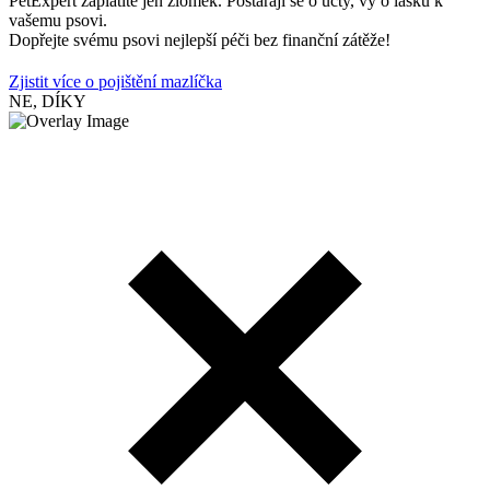
PetExpert zaplatíte jen zlomek. Postarají se o účty, vy o lásku k
vašemu psovi.
Dopřejte svému psovi nejlepší péči bez finanční zátěže!
Zjistit více o pojištění mazlíčka
NE, DÍKY