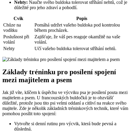
Nehty:
Naučte svého ‌buldoka tolerovat stříhání nehtů, což je
důležité pro jeho zdraví a pohodlí.
Cvik
Popis
Chůze na
Pomáhá⁤ udržet ⁢vašeho buldoka pod kontrolou
vodítku
během procházek.
Poslušnost při
Zajišťuje, že váš pes reaguje okamžitě na vaše
volání
volání.
Nehty
Učí vašeho buldoka⁢ tolerovat stříhání nehtů.
Základy tréninku pro posílení spojení​
mezi majitelem a ‌psem
Jak již⁤ víte, klíčem k úspěchu ve výcviku psa je posílení pouta mezi
majitelem a psem. U francouzských‌ buldočků‍ je to ‌obzvlášť
důležité, protože⁣ jsou ⁢tito ‍psi⁣ velmi oddaní a citliví na reakce ‍svého
majitele.‌ Zde je několik základních tréninkových technik, které ⁤vám
pomohou posílit toto spojení:
Vytvořte si denní rutinu pro výcvik, ⁣která‌ bude pevná a
‍důsledná.