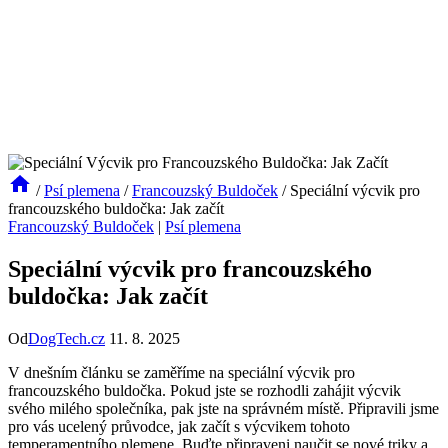
/
Psí plemena
/
Francouzský Buldoček
/
Speciální výcvik pro
francouzského buldočka: Jak začít
Francouzský Buldoček
|
Psí plemena
Speciální výcvik pro francouzského
buldočka: Jak začít
Od
DogTech.cz
11. 8. 2025
V dnešním článku se zaměříme ​na speciální výcvik pro ​
francouzského buldočka. Pokud jste se rozhodli zahájit výcvik
svého milého společníka, ⁣pak jste na​ správném místě. Připravili jsme
pro vás ucelený průvodce, jak začít s výcvikem tohoto
temperamentního plemene. Buďte připraveni naučit se nové ⁤triky ‌a