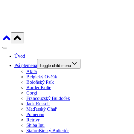
Úvod
Psí plemena
Toggle child menu
Akita
Belgický Ovčák
Boloňský Psík
Border Kolie
Corgi
Francouzský Buldoček
Jack Russell
Maďarský Ohař
Pomerian
Retrívr
Shiba Inu
Stafordšírský Bulteriér