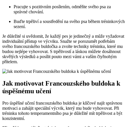
Pracujte s pozitivním posílením, odměňte svého psa za
správné ‍chování.
Buďte trpěliví a⁢ soustředění na svého psa během tréninkových
sezení.
Je důležité si uvědomit, že každý pes je jedinečný a může vyžadovat
individuální přístup ve ‌výcviku. Snažte se⁤ porozumět potřebám
svého ‌francouzského buldočka a zvolte techniky tréninku, které⁢ mu
budou nejlépe vyhovovat. S trpělivostí a ‌láskou můžete dosáhnout
skvělých výsledků a posílit‍ pouto mezi vámi‌ a vaším čtyřnohým
přítelem.
Jak motivovat Francouzského ⁤buldoka k
úspěšnému učení
Pro úspěšné učení francouzského buldoka je klíčové najít správnou⁣
motivaci a ⁤zahájit speciální výcvik, který mu bude vyhovovat. ⁣Při
tréninku tohoto temperamentního psa je důležité ‌mít trpělivost a být‌
konzistentní.