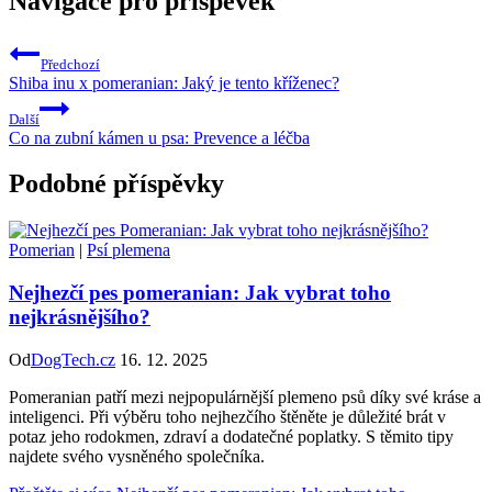
Navigace pro příspěvek
Předchozí
Shiba inu x pomeranian: Jaký je tento kříženec?
Další
Co na zubní kámen u psa: Prevence a léčba
Podobné příspěvky
Pomerian
|
Psí plemena
Nejhezčí pes pomeranian: Jak vybrat toho
nejkrásnějšího?
Od
DogTech.cz
16. 12. 2025
Pomeranian patří mezi nejpopulárnější plemeno psů díky své kráse a
inteligenci. Při výběru toho nejhezčího štěněte je důležité brát v
potaz jeho rodokmen, zdraví a dodatečné poplatky. S těmito tipy
najdete svého vysněného společníka.