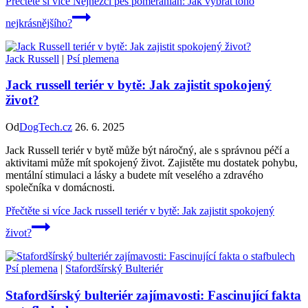
Přečtěte si více
Nejhezčí pes pomeranian: Jak vybrat toho
nejkrásnějšího?
Jack Russell
|
Psí plemena
Jack russell teriér v bytě: Jak zajistit spokojený
život?
Od
DogTech.cz
26. 6. 2025
Jack Russell teriér v bytě může být náročný, ale s správnou péčí a
aktivitami může mít spokojený život. Zajistěte mu dostatek pohybu,
mentální stimulaci a lásky a budete mít veselého a zdravého
společníka v domácnosti.
Přečtěte si více
Jack russell teriér v bytě: Jak zajistit spokojený
život?
Psí plemena
|
Stafordšírský Bulteriér
Stafordšírský bulteriér zajímavosti: Fascinující fakta