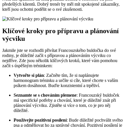
předešlých klientů. ​Dobrý trenér by měl mít spokojené ⁣zákazníky,
kteří jsou ochotni podělit se o své zkušenosti.
Klíčové kroky pro přípravu a plánování
výcviku
Jakmile‌ jste se​ rozhodli přivítat Francouzského buldočka do své
rodiny, je důležité začít ⁤s přípravou a plánováním výcviku co
nejdříve. Zde jsou několik klíčových kroků, které vám pomohou
začít s úspěšným tréninkem:
Vytvořte⁣ si plán
: Začněte tím, že si naplánujete
harmonogram tréninku a určíte si cíle, které chcete s vaším
⁣psíkem dosáhnout. Buďte ‌konzistentní a trpěliví.
Seznamte se‌ s chováním ‍plemene
: ‌Francouzský buldoček
má specifické potřeby a⁣ chování, které je důležité znát při
plánování výcviku. Zjistěte si více o tom, co je pro něj
důležité.
Používejte pozitivní posílení
:‍ Bude důležité pochválit ⁣svého
psa a odměňovat ho za správné chování. Pozitivní posílení je