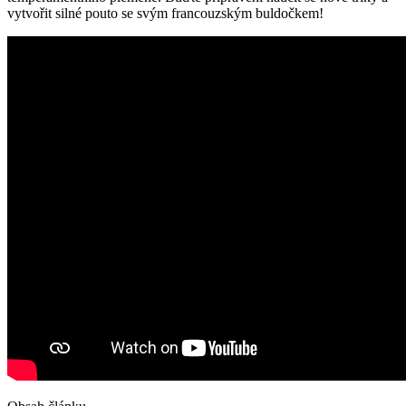
vytvořit silné pouto se svým‍ francouzským buldočkem!