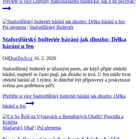
Přečtěte si více
Ledviny francouzského buldočka: Jak o ně pečovat?
Psí plemena
|
Stafordšírský Bulteriér
Stafordšírský bulteriér hárání jak dlouho: Délka
hárání u fen
Od
DogTech.cz
16. 2. 2026
Stafordšírský bulteriér je úžasným psem, ale když přijde období
hárání, majitelé se často ptají, jak dlouho to trvá. U fen může trvat
období hárání až 3 týdny. Je důležité být připravený a poskytnout
svému psu potřebnou péči.
Přečtěte si více
Stafordšírský bulteriér hárání jak dlouho: Délka
hárání u fen
Maďarský Ohař
|
Psí plemena