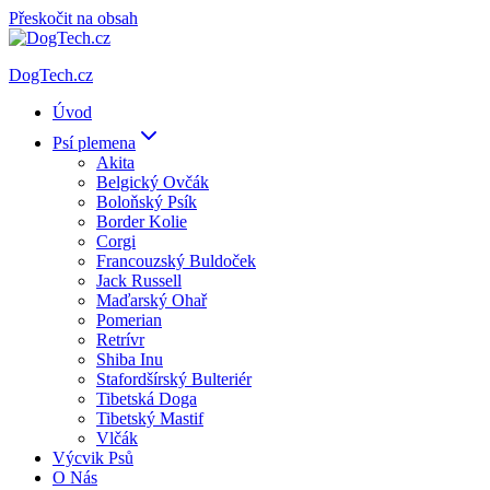
Přeskočit na obsah
DogTech.cz
Úvod
Psí plemena
Akita
Belgický Ovčák
Boloňský Psík
Border Kolie
Corgi
Francouzský Buldoček
Jack Russell
Maďarský Ohař
Pomerian
Retrívr
Shiba Inu
Stafordšírský Bulteriér
Tibetská Doga
Tibetský Mastif
Vlčák
Výcvik Psů
O Nás