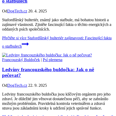
o stafbulech
Od
DogTech.cz
20. 4. 2025
Stafordšírský bulteriér, známý jako stafbule, má bohatou historii a
zajímavé vlastnosti. Zjistěte fascinující fakta o těchto energických a
oddaných psích společnících.
Přečtěte si více
Stafordšírský bulteriér zajímavosti: Fascinující fakta
o stafbulech
Francouzský Buldoček
|
Psí plemena
Ledviny francouzského buldočka: Jak o ně
pečovat?
Od
DogTech.cz
22. 9. 2025
Ledviny francouzského buldočka jsou klíčovým orgánem pro jeho
zdraví. Je důležité jim věnovat dostatečnou péči, aby se zabránilo
možným problémům. Pravidelná kontrola veterinářem a zdravá
strava jsou základními kroky k udržení jejich správné funkce.