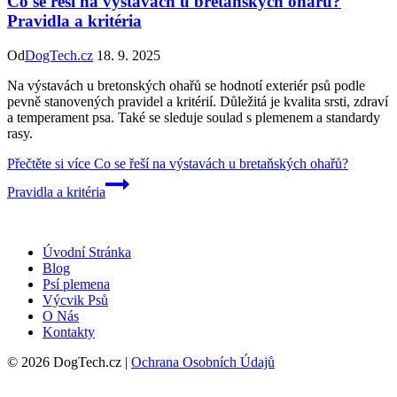
Co se řeší na výstavách u bretaňských ohařů?
Pravidla a kritéria
Od
DogTech.cz
18. 9. 2025
Na výstavách u bretonských ohařů se hodnotí exteriér psů podle
pevně stanovených pravidel a kritérií. Důležitá je kvalita srsti, zdraví
a temperament psa. Také se sleduje soulad s plemenem a standardy
rasy.
Přečtěte si více
Co se řeší na výstavách u bretaňských ohařů?
Pravidla a kritéria
Úvodní Stránka
Blog
Psí plemena
Výcvik Psů
O Nás
Kontakty
© 2026 DogTech.cz |
Ochrana Osobních Údajů