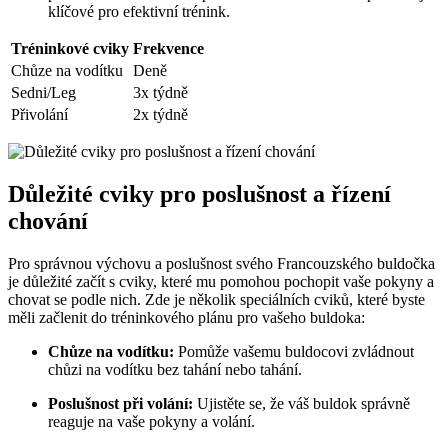
klíčové pro efektivní trénink.
Tréninkové cviky
Frekvence
Chůze na vodítku
Deně
Sedni/Leg
3x týdně
Přivolání
2x týdně
Důležité cviky pro poslušnost a řízení
chování
Pro správnou výchovu a poslušnost svého Francouzského buldočka
je důležité začít s⁣ cviky, které ⁣mu pomohou pochopit vaše pokyny a
chovat se podle nich. Zde ‌je několik⁤ speciálních‍ cviků, ⁤které byste
měli začlenit do tréninkového ​plánu pro vašeho buldoka:
Chůze⁣ na vodítku:
Pomůže⁢ vašemu buldocovi‌ zvládnout
chůzi na vodítku bez tahání nebo tahání.
Poslušnost při volání:
Ujistěte se, že váš buldok správně
reaguje na⁣ vaše pokyny a ‌volání.