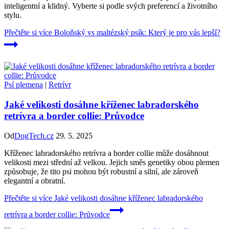
inteligentní a klidný. Vyberte si podle svých preferencí a životního
stylu.
Přečtěte si více
Boloňský vs maltézský psík: Který je pro vás lepší?
Psí plemena
|
Retrívr
Jaké velikosti dosáhne kříženec labradorského
retrívra a border collie: Průvodce
Od
DogTech.cz
29. 5. 2025
Kříženec labradorského retrívra a border collie může dosáhnout
velikosti mezi střední až velkou. Jejich směs genetiky obou plemen
způsobuje, že tito psi mohou být robustní a silní, ale zároveň
elegantní a obratní.
Přečtěte si více
Jaké velikosti dosáhne kříženec labradorského
retrívra a border collie: Průvodce