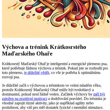
Výchova a trénink Krátkosrstého
Maďarského Ohaře
Krátkosrstý Maďarský Ohař je inteligentní a energické plemeno psa,
které potřebuje řádnou výchovu a trénink. Pokud jste se rozhodli pro
toto plemeno,
je důležité vědět
, co vše je potřeba k optimálnímu
rozvoji psa.
Je důležité začít s výchovou a tréninkem ve velmi mladém věku,
protože Krátkosrstý Maďarský Ohař může být tvrdohlavý a
dominantní, pokud není řádně veden. Začátek výchovy by
měl být
založen na pozitivní motivaci
a dodržování pravidel. Do tréninku je
vhodné zapojit různé aktivity, jako je například agility nebo
poslušnost, aby váš pes měl dostatek fyzické i mentální stimulace.