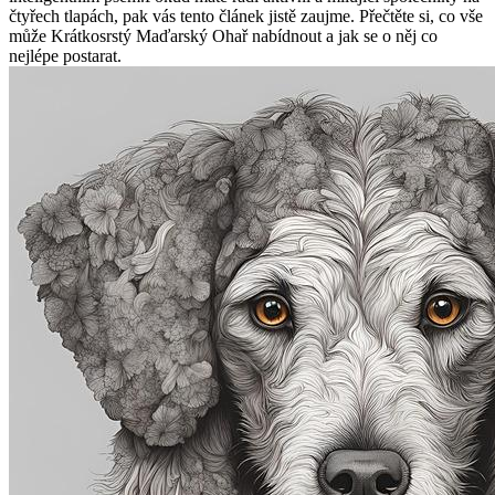
čtyřech tlapách, pak vás tento článek jistě zaujme. Přečtěte si, co vše
může Krátkosrstý Maďarský Ohař nabídnout a jak se o něj co
nejlépe postarat.