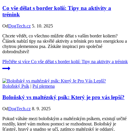
Co vše dělat s border kolií: Tipy na aktivity a
trénink
Od
DogTech.cz
5. 10. 2025
Chcete vědět, co všechno můžete dělat s vaším border koliem?
Článek nabízí tipy na skvělé aktivity a trénink pro tuto energickou a
chytrou plemennou psa. Získáte inspiraci pro společné
dobrodružství!
Přečtěte si více
Co vše dělat s border kolií: Tipy na aktivity a trénink
Boloňský Psík
|
Psí plemena
Boloňský vs maltézský psík: Který je pro vás lepší?
Od
DogTech.cz
8. 9. 2025
Pokud váháte mezi boloňským a maltézským psíkem, existují určité
rozdíly, které vám mohou pomoci se rozhodnout. Boloňský je
šťastný, hravý a snadno se učí, zatímco maltézský je oddaný,