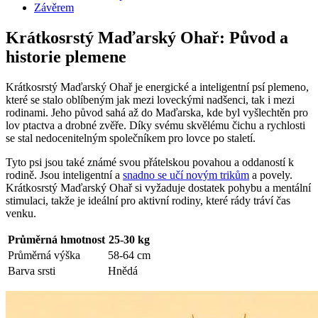
Závěrem
Krátkosrstý Maďarský Ohař: Původ a
historie plemene
Krátkosrstý Maďarský Ohař je energické a inteligentní psí plemeno,
které se stalo oblíbeným jak mezi loveckými nadšenci, tak i mezi
rodinami. Jeho původ sahá až do Maďarska, kde byl vyšlechtěn pro
lov ptactva a drobné zvěře. Díky svému skvělému čichu a rychlosti
se stal nedocenitelným společníkem pro lovce po staletí.
Tyto psi jsou také známé svou přátelskou povahou a oddaností k
rodině. Jsou inteligentní a
snadno se učí novým trikům
a povely.
Krátkosrstý Maďarský Ohař si vyžaduje dostatek pohybu a mentální
stimulaci, takže je ideální pro aktivní rodiny, které rády tráví čas
venku.
Průměrná hmotnost
25-30 kg
Průměrná výška
58-64 cm
Barva srsti
Hnědá