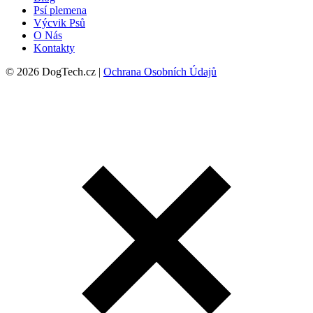
Psí plemena
Výcvik Psů
O Nás
Kontakty
© 2026 DogTech.cz |
Ochrana Osobních Údajů