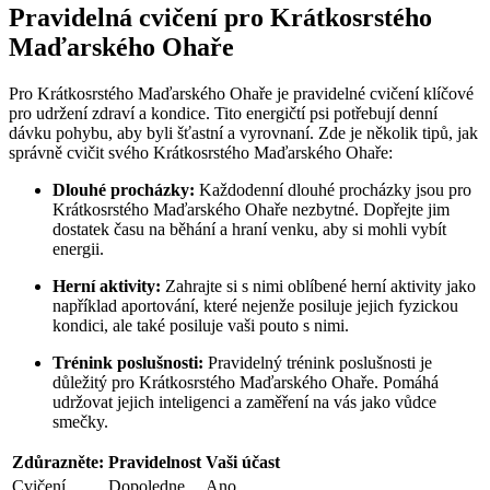
Pravidelná cvičení pro Krátkosrstého
Maďarského Ohaře
Pro Krátkosrstého Maďarského Ohaře je pravidelné cvičení klíčové
pro udržení zdraví a kondice. Tito energičtí psi potřebují denní
dávku pohybu, aby byli šťastní a vyrovnaní. Zde je několik tipů, jak
správně cvičit svého Krátkosrstého Maďarského Ohaře:
Dlouhé procházky:
Každodenní dlouhé procházky jsou pro
Krátkosrstého Maďarského Ohaře nezbytné. Dopřejte jim
dostatek času na běhání a hraní venku, aby si mohli vybít
energii.
Herní aktivity:
Zahrajte si s nimi oblíbené herní aktivity jako
například aportování, které nejenže posiluje jejich fyzickou
kondici, ale také posiluje vaši pouto s nimi.
Trénink poslušnosti:
Pravidelný trénink poslušnosti je
důležitý pro Krátkosrstého Maďarského Ohaře. Pomáhá
udržovat jejich inteligenci a zaměření na vás jako vůdce
smečky.
Zdůrazněte:
Pravidelnost
Vaši účast
Cvičení
Dopoledne
Ano