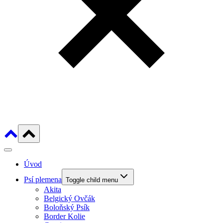
Úvod
Psí plemena
Toggle child menu
Akita
Belgický Ovčák
Boloňský Psík
Border Kolie