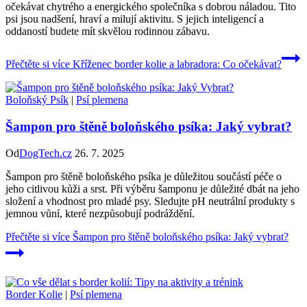
očekávat chytrého a energického společníka s dobrou náladou. Tito
psi jsou nadšení, hraví a milují aktivitu. S jejich inteligencí a
oddaností budete mít skvělou rodinnou zábavu.
Přečtěte si více
Kříženec border kolie a labradora: Co očekávat?
Boloňský Psík
|
Psí plemena
Šampon pro štěně boloňského psíka: Jaký vybrat?
Od
DogTech.cz
26. 7. 2025
Šampon pro štěně boloňského psíka je důležitou součástí péče o
jeho citlivou kůži a srst. Při výběru šamponu je důležité dbát na jeho
složení a vhodnost pro mladé psy. Sledujte pH neutrální produkty s
jemnou vůní, které nezpůsobují podráždění.
Přečtěte si více
Šampon pro štěně boloňského psíka: Jaký vybrat?
Border Kolie
|
Psí plemena