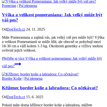
Pomerian
|
Psí plemena
Výška a velikost pomeraniana: Jak velký může být
váš pes?
Od
DogTech.cz
24. 11. 2025
Máte Pomeraniana a zajímá vás, jak velký váš pes může být? Výška
a velikost Pomeranianů se může lišit, ale obecně se pohybují mezi
18-30 cm a váží kolem 1-3 kg. Okolnosti genetiky a výživy mohou
ovlivnit jejich velikost.
Přečtěte si více
Výška a velikost pomeraniana: Jak velký může být
váš pes?
Border Kolie
|
Psí plemena
Kříženec border kolie a labradora: Co očekávat?
Od
DogTech.cz
15. 6. 2025
Pokud máte doma křížence border kolie a labradora, můžete