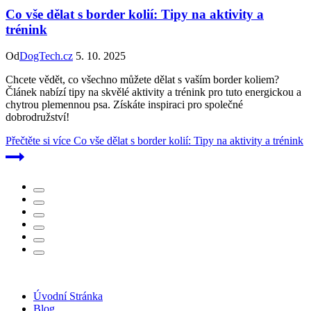
Co vše dělat s border kolií: Tipy na aktivity a
trénink
Od
DogTech.cz
5. 10. 2025
Chcete vědět, co všechno můžete dělat s vaším border koliem?
Článek nabízí tipy na skvělé aktivity a trénink pro tuto energickou a
chytrou plemennou psa. Získáte inspiraci pro společné
dobrodružství!
Přečtěte si více
Co vše dělat s border kolií: Tipy na aktivity a trénink
Úvodní Stránka
Blog