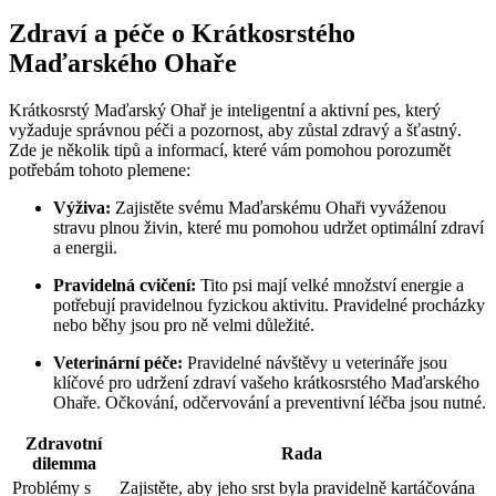
Zdraví a péče o Krátkosrstého
Maďarského Ohaře
Krátkosrstý Maďarský Ohař je inteligentní a aktivní pes, který
vyžaduje správnou péči a pozornost, aby zůstal zdravý a šťastný.
Zde je několik tipů a informací, které vám pomohou porozumět
potřebám tohoto plemene:
Výživa:
Zajistěte svému Maďarskému Ohaři vyváženou
stravu plnou živin, které mu pomohou udržet optimální zdraví
a energii.
Pravidelná cvičení:
Tito psi mají velké množství energie a
potřebují pravidelnou fyzickou aktivitu. Pravidelné procházky
nebo běhy jsou pro ně velmi důležité.
Veterinární péče:
Pravidelné návštěvy u veterináře jsou
klíčové pro udržení zdraví vašeho krátkosrstého Maďarského
Ohaře. Očkování, odčervování a preventivní léčba jsou nutné.
Zdravotní
Rada
dilemma
Problémy s
Zajistěte, aby jeho srst byla pravidelně kartáčována