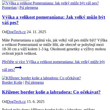
Pomerian
|
Psí plemena
Výška a velikost pomeraniana: Jak velký může být
váš pes?
Od
DogTech.cz
24. 11. 2025
Máte Pomeraniana a zajímá vás, jak velký váš pes může být? Výška
a velikost Pomeranianů se může lišit, ale obecně se pohybují mezi
18-30 cm a váží kolem 1-3 kg. Okolnosti genetiky a výživy mohou
ovlivnit jejich velikost.
Přečtěte si více
Výška a velikost pomeraniana: Jak velký může být
váš pes?
Border Kolie
|
Psí plemena
Kříženec border kolie a labradora: Co očekávat?
Od
DogTech.cz
15. 6. 2025
Pokud máte doma křížence border kolie a labradora, můžete