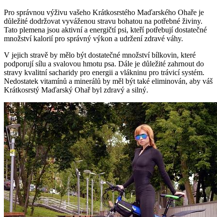
Pro správnou výživu vašeho Krátkosrstého Maďarského Ohaře je
důležité dodržovat vyváženou stravu bohatou na potřebné živiny.
Tato plemena jsou aktivní a energičtí psi, kteří potřebují dostatečné
množství kalorií pro správný výkon a udržení zdravé váhy.
V jejich stravě by mělo být dostatečné množství bílkovin, které
podporují sílu a svalovou hmotu psa. Dále je důležité zahrnout do
stravy kvalitní sacharidy pro energii a vlákninu pro trávicí systém.
Nedostatek vitamínů a minerálů by měl být také eliminován, aby váš
Krátkosrstý Maďarský Ohař byl zdravý a silný.