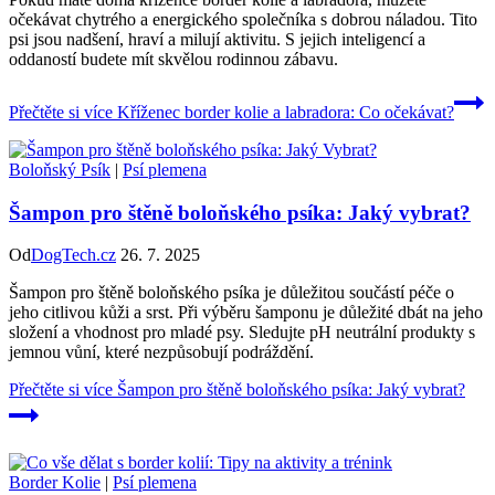
očekávat chytrého a energického společníka s dobrou náladou. Tito
psi jsou nadšení, hraví a milují aktivitu. S jejich inteligencí a
oddaností budete mít skvělou rodinnou zábavu.
Přečtěte si více
Kříženec border kolie a labradora: Co očekávat?
Boloňský Psík
|
Psí plemena
Šampon pro štěně boloňského psíka: Jaký vybrat?
Od
DogTech.cz
26. 7. 2025
Šampon pro štěně boloňského psíka je důležitou součástí péče o
jeho citlivou kůži a srst. Při výběru šamponu je důležité dbát na jeho
složení a vhodnost pro mladé psy. Sledujte pH neutrální produkty s
jemnou vůní, které nezpůsobují podráždění.
Přečtěte si více
Šampon pro štěně boloňského psíka: Jaký vybrat?
Border Kolie
|
Psí plemena