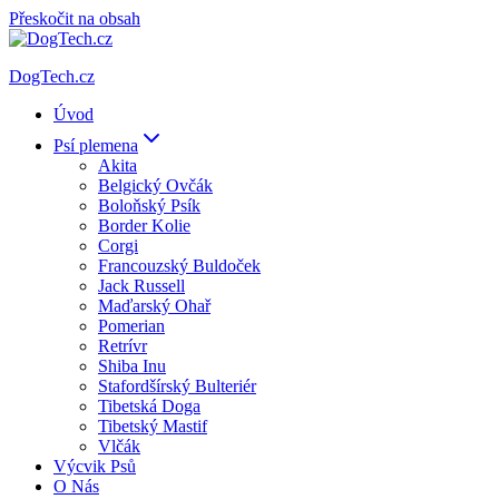
Přeskočit na obsah
DogTech.cz
Úvod
Psí plemena
Akita
Belgický Ovčák
Boloňský Psík
Border Kolie
Corgi
Francouzský Buldoček
Jack Russell
Maďarský Ohař
Pomerian
Retrívr
Shiba Inu
Stafordšírský Bulteriér
Tibetská Doga
Tibetský Mastif
Vlčák
Výcvik Psů
O Nás