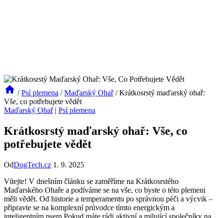
/
Psí plemena
/
Maďarský Ohař
/
Krátkosrstý maďarský ohař:
Vše, co potřebujete vědět
Maďarský Ohař
|
Psí plemena
Krátkosrstý maďarský ohař: Vše, co
potřebujete vědět
Od
DogTech.cz
1. 9. 2025
Vítejte! V dnešním článku se zaměříme na Krátkosrstého
Maďarského Ohaře a podíváme se na vše, co byste o této plemeni
měli vědět. Od historie a temperamentu po správnou péči a výcvik –
připravte se na komplexní průvodce tímto energickým a
inteligentním psem.Pokud máte rádi aktivní a milující společníky na