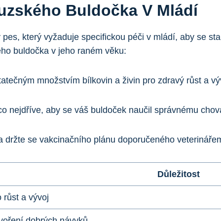
ouzského Buldočka V Mládí
pes, který vyžaduje‍ specifickou péči‌ v mládí,⁢ aby se 
ského buldočka v jeho raném věku:
atečným množstvím bílkovin a živin pro zdravý růst a vý
co nejdříve, aby⁤ se váš buldoček naučil správnému chování
i a držte se vakcinačního plánu doporučeného veterináře
Důležitost
růst a vývoj
voření dobrých návyků