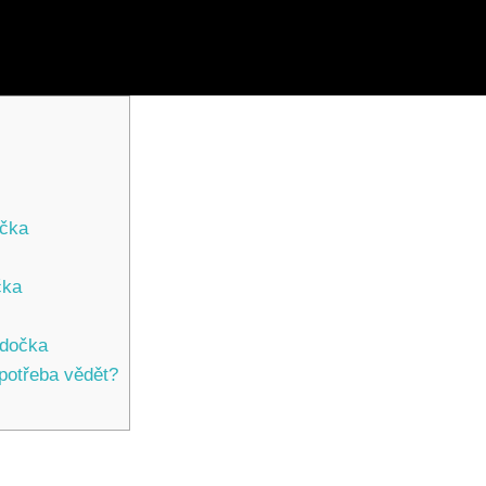
očka
čka
ldočka
potřeba vědět?