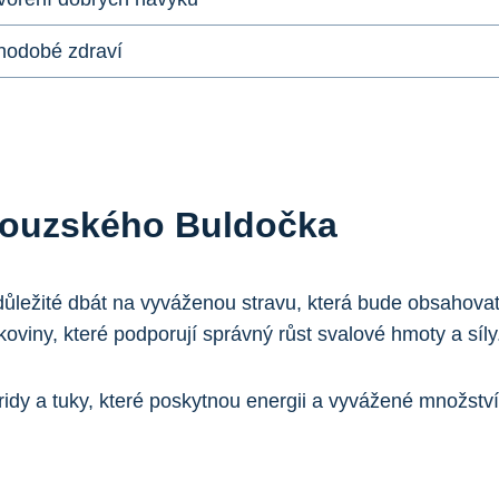
uhodobé zdraví
couzského Buldočka
ežité dbát‍ na vyváženou ​stravu, která bude obsahovat v
ílkoviny, které podporují správný růst svalové hmoty a síly
ridy a tuky, které ​poskytnou energii a vyvážené množství