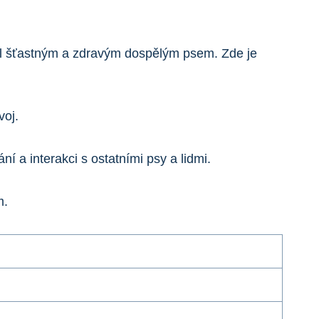
stal šťastným a zdravým dospělým psem.⁤ Zde je
voj.
⁣ a interakci s ostatními⁢ psy a lidmi.
m.