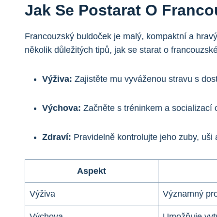
Jak Se Postarat ‌o Franc
Francouzský buldoček je malý, kompaktní a hravý ⁢
několik důležitých tipů, jak se starat ‍o francouz
Výživa:
Zajistěte mu vyváženou stravu s dost
Výchova:
‍Začněte⁢ s tréninkem a socializací 
Zdraví:
Pravidelně kontrolujte jeho‌ zuby, uš
Aspekt
Výživa
Významný pro 
Výchova
Umožňuje vyt