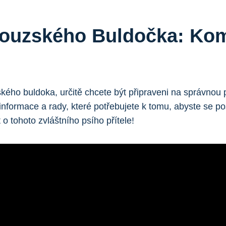
couzského Buldočka: Ko
ského buldoka, určitě ​chcete být⁤ připraveni na správnou
formace a rady, které potřebujete k tomu, abyste se po
o tohoto ‍zvláštního psího přítele!