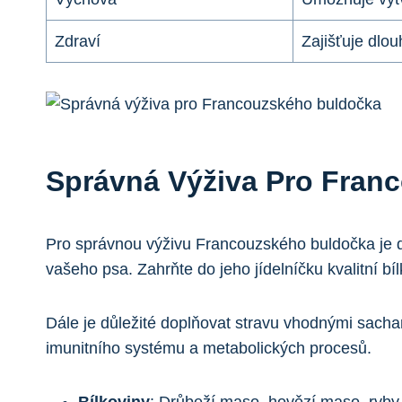
Zdraví
Zajišťuje dlo
Správná Výživa Pro Fran
Pro správnou výživu Francouzského buldočka je důl
vašeho psa. Zahrňte do ⁣jeho jídelníčku ​kvalitní b
Dále⁣ je důležité doplňovat stravu vhodnými sacha
imunitního systému a metabolických procesů.
Bílkoviny
: ⁢Drůbeží‌ maso, hovězí maso, ryby