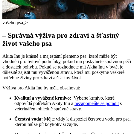
vašeho psa„>
– Správná výživa pro⁣ zdraví a šťastný
život vašeho psa
Akita Inu​ je krásné a ⁢majestátní ‍plemeno psa, které může být
vhodné i⁢ pro bytové podmínky, pokud‍ mu‌ poskytnete ​správnou péči
a dostatek pohybu. Pokud se rozhodnete ​mít Akita Inu v bytě, je
⁣důležité ‌zajistit mu⁢ vyváženou stravu, která⁢ mu poskytne veškeré
potřebné živiny pro zdraví a šťastný život.
Výživa‍ pro ‍Akita Inu by měla obsahovat:
Kvalitní a vyvážené ‌krmivo:
​ Vyberte krmivo, které
odpovídá potřebám Akity‍ Inu‍ a
nezapomeňte se poradit
s
veterinářem ohledně ⁣správné stravy.
Čerstvá voda:
Mějte vždy‍ k ⁢dispozici⁢ čerstvou vodu pro⁤ psa,
‌kterou⁤ může pít‌ kdykoliv si zajde.