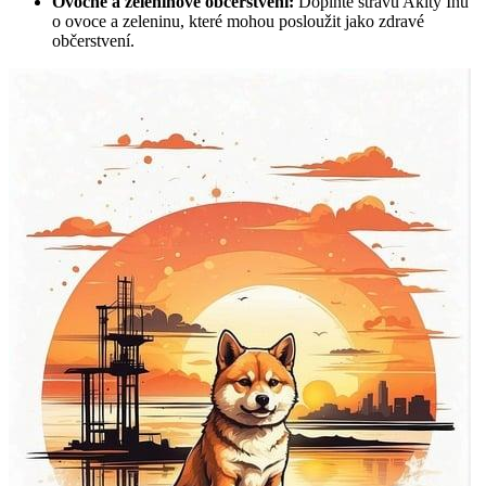
Ovocné a zeleninové⁢ občerstvení:
Doplňte stravu ⁣Akity‌ Inu
o ovoce a ⁢zeleninu,‍ které mohou posloužit⁢ jako⁣ zdravé
občerstvení.