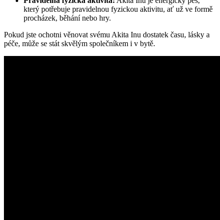
Pravidelná fyzická aktivita:
​Akita Inu je energický pes,
který potřebuje​ pravidelnou fyzickou aktivitu, ať už ve formě
procházek,‍ běhání nebo hry.
Pokud ⁤jste ochotni věnovat svému Akita ​Inu dostatek ⁣času, ‌lásky a
⁢péče, může​ se ‌stát skvělým‍ společníkem i v bytě.