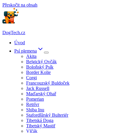
Přeskočit na obsah
DogTech.cz
Úvod
Psí plemena
Akita
Belgický Ovčák
Boloňský Psík
Border Kolie
Corgi
Francouzský Buldoček
Jack Russell
Maďarský Ohař
Pomerian
Retrívr
Shiba Inu
Stafordšírský Bulteriér
Tibetská Doga
Tibetský Mastif
Vlčák