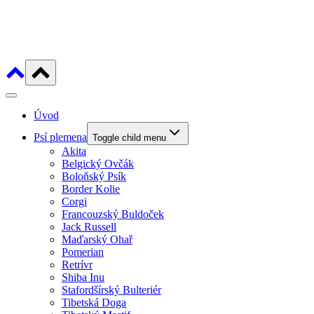
Úvod
Psí plemena
Toggle child menu
Akita
Belgický Ovčák
Boloňský Psík
Border Kolie
Corgi
Francouzský Buldoček
Jack Russell
Maďarský Ohař
Pomerian
Retrívr
Shiba Inu
Stafordšírský Bulteriér
Tibetská Doga