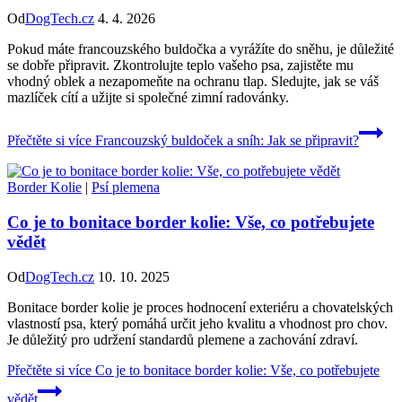
Od
DogTech.cz
4. 4. 2026
Pokud máte francouzského buldočka a vyrážíte do sněhu, je důležité
se dobře připravit. Zkontrolujte teplo vašeho psa, zajistěte mu
vhodný oblek a nezapomeňte na ochranu tlap. Sledujte, jak se váš
mazlíček cítí a užijte si společné zimní radovánky.
Přečtěte si více
Francouzský buldoček a sníh: Jak se připravit?
Border Kolie
|
Psí plemena
Co je to bonitace border kolie: Vše, co potřebujete
vědět
Od
DogTech.cz
10. 10. 2025
Bonitace border kolie je proces hodnocení exteriéru a chovatelských
vlastností psa, který pomáhá určit jeho kvalitu a vhodnost pro chov.
Je důležitý pro udržení standardů plemene a zachování zdraví.
Přečtěte si více
Co je to bonitace border kolie: Vše, co potřebujete
vědět