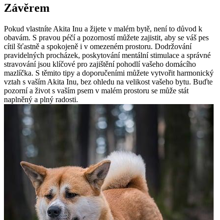
Závěrem
Pokud vlastníte Akita Inu a žijete ⁤v⁢ malém bytě, není to důvod k
⁢obavám. S pravou péčí a pozorností​ můžete zajistit, aby​ se váš pes
cítil šťastně a spokojeně i v ⁢omezeném prostoru. ⁤Dodržování
⁢pravidelných procházek, ​poskytování mentální‌ stimulace a správné
stravování jsou klíčové pro zajištění pohodlí ⁣vašeho⁤ domácího
mazlíčka. S těmito ⁤tipy a doporučeními⁣ můžete vytvořit harmonický
vztah ‌s vaším Akita Inu, bez‍ ohledu na‍ velikost ⁣vašeho‌ bytu. Buďte
pozorní a život ‌s vaším‍ psem‍ v malém prostoru se může stát
naplněný a plný radosti.