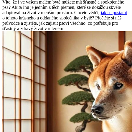
Víte, že i ve‍ vašem malém bytě můžete mít šťastné a spokojeného⁤
psa? ​Akita Inu je jedním z těch plemen, které se ​dokážou skvěle⁤
adaptoval ⁢na život v ‌menším prostoru. ‍Chcete vědět,
jak se postarat
o tohoto krásného a oddaného společníka v‌ bytě? Přečtěte si náš
‍průvodce a zjistěte, jak zajistit psovi všechno, co potřebuje pro‌
šťastný a zdravý život‌ v interiéru.