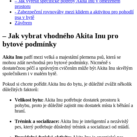
– ⁢Jak vyřešit specifické potřeby Akita Inu ‌v omezeném⁤
prostoru
-‌ Zabezpečení rovnováhy mezi klidem ​a ⁣aktivitou pro pohodlí‌
psa v bytě
Závěrem
– Jak vybrat ⁢vhodného Akita Inu pro
bytové podmínky
Akita Inu
patří mezi velká a majestátní⁢ plemena‌ psů, která se⁢
mohou ‌zdát nevhodná pro bytové podmínky. Nicméně ‍s
dostatečnou péčí a správným cvičením‌ může‌ být ‍Akita Inu ⁢skvělým
společníkem ⁤i v malém⁤ bytě.
Pokud⁣ si ⁣chcete pořídit Akita Inu ⁤do bytu,⁣ je⁢ důležité zvážit několik
důležitých⁣ faktorů:
Velikost‍ bytu:
‌Akita Inu potřebuje dostatek prostoru k
pohybu, ⁢proto je ​důležité zajistit mu dostatek místa k běhání a
hraní.
Trénink a⁣ socializace:
Akita ‍Inu je inteligentní a nezávislý
⁣pes, který potřebuje důsledný trénink⁤ a⁤ socializaci od mládí.