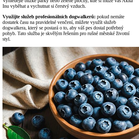
Vyhledejte blízké parky⁢ nebo‍ zelené plochy,​ kde si může váš Akita⁤
Inu vyběhat a vychutnat‌ si ⁤čerstvý‌ vzduch.
Využijte služeb profesionálních dogwalkerů:
pokud nemáte
dostatek‌ času na ​pravidelné venčení, můžete využít služeb
dogwalkera, který se postará o to, aby váš pes dostal potřebný
pohyb. Tato ‍služba je ⁢skvělým řešením pro rušné městské životní⁤
styl.