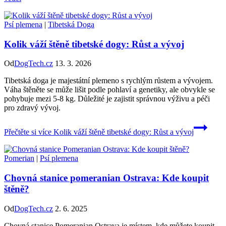
Psí plemena
|
Tibetská Doga
Kolik váží štěně tibetské dogy: Růst a vývoj
Od
DogTech.cz
13. 3. 2026
Tibetská doga je majestátní plemeno s rychlým růstem a vývojem.
Váha štěněte se může lišit podle pohlaví a genetiky, ale obvykle se
pohybuje mezi 5-8 kg. Důležité je zajistit správnou výživu a péči
pro zdravý vývoj.
Přečtěte si více
Kolik váží štěně tibetské dogy: Růst a vývoj
Pomerian
|
Psí plemena
Chovná stanice pomeranian Ostrava: Kde koupit
štěně?
Od
DogTech.cz
2. 6. 2025
Chovná stanice Pomeranian Ostrava je místem, kde můžete koupit