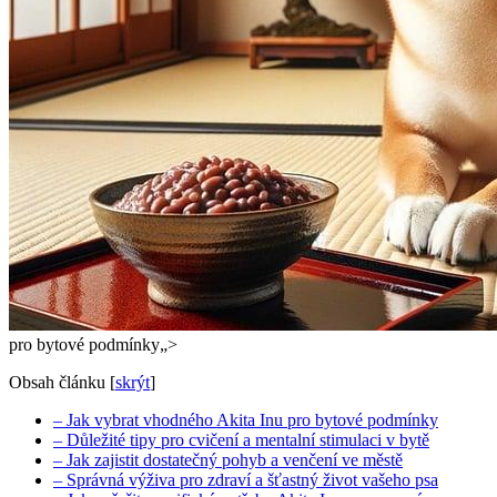
pro bytové podmínky„>
Obsah článku
[
skrýt
]
– Jak vybrat ⁢vhodného Akita Inu pro bytové podmínky
– Důležité ‍tipy pro cvičení a ⁣mentalní stimulaci v‌ bytě
– Jak zajistit dostatečný pohyb⁤ a venčení⁣ ve městě
– Správná výživa pro⁣ zdraví a šťastný život vašeho psa