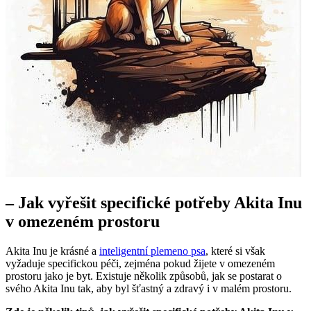
– ⁢Jak vyřešit specifické potřeby Akita Inu
‌v omezeném⁤ prostoru
Akita ​Inu je krásné​ a
inteligentní plemeno psa
, ⁣které ‌si však⁣
vyžaduje specifickou péči,​ zejména pokud žijete​ v ⁤omezeném
prostoru jako je⁢ byt. Existuje několik způsobů,‌ jak se postarat⁣ o
svého Akita ‍Inu tak, aby byl ⁤šťastný a zdravý i ⁤v malém⁣ prostoru.