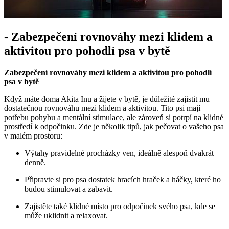
-‌ Zabezpečení rovnováhy mezi klidem ​a
⁣aktivitou pro pohodlí‌ psa v bytě
Zabezpečení ⁤rovnováhy ​mezi⁤ klidem a ​aktivitou pro⁤ pohodlí‌
psa​ v bytě
Když máte doma⁢ Akita Inu ⁢a žijete v‍ bytě, je důležité zajistit mu
dostatečnou rovnováhu mezi klidem⁢ a aktivitou. Tito⁤ psi mají
potřebu⁣ pohybu​ a⁤ mentální stimulace, ale zároveň si⁢ potrpí na klidné
prostředí k odpočinku. Zde je‌ několik tipů,​ jak pečovat o vašeho psa
‍v⁣ malém‍ prostoru:
Výtahy ‌pravidelné‌ procházky ven, ​ideálně ‌alespoň dvakrát​
denně.
Připravte si pro psa‍ dostatek⁢ hracích hraček a háčky, ‍které ‌ho
budou ​stimulovat a ‌zabavit.
Zajistěte také klidné místo ⁣pro ‌odpočinek ‌svého psa, kde se
může‌ uklidnit a relaxovat.