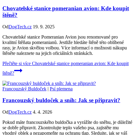
Chovatelské stanice pomeranian avion: Kde koupit
štěně?
Od
DogTech.cz
19. 9. 2025
Chovatelské stanice Pomeranian Avion jsou renomované pro
kvalitní štěňata pomeranianů. Jestliže hledáte štěně této oblíbené
rasy, je Avion skvělou volbou. Více informací o možnosti nákupu
štěněte naleznete na jejich oficiálních stránkách.
Přečtěte si více
Chovatelské stanice pomeranian avion: Kde koupit
štěně?
Francouzský Buldoček
|
Psí plemena
Francouzský buldoček a sníh: Jak se připravit?
Od
DogTech.cz
4. 4. 2026
Pokud máte francouzského buldočka a vyrážíte do sněhu, je důležité
se dobře připravit. Zkontrolujte teplo vašeho psa, zajistěte mu
vhodný oblek a nezapomeňte na ochranu tlap. Sledujte, jak se váš