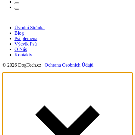
Úvodní Stránka
Blog
Psí plemena
Výcvik Psů
O Nás
Kontakty
© 2026 DogTech.cz |
Ochrana Osobních Údajů