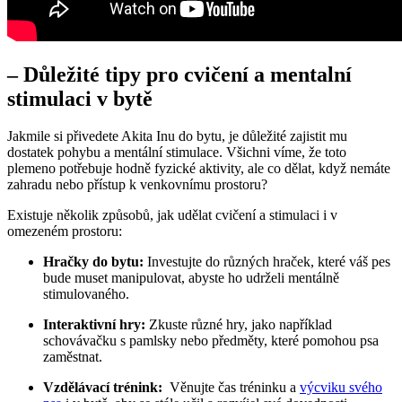
– Důležité ‍tipy pro cvičení a ⁣mentalní
stimulaci v‌ bytě
Jakmile si‌ přivedete Akita⁢ Inu do‍ bytu, je důležité zajistit mu⁢
dostatek ​pohybu a mentální stimulace.⁣ Všichni ⁤víme, že ‍toto
plemeno‌ potřebuje⁣ hodně fyzické aktivity,​ ale co dělat, když ⁢nemáte
zahradu nebo přístup⁢ k venkovnímu prostoru?
Existuje několik způsobů, jak ‍udělat cvičení a stimulaci i v
omezeném prostoru:
Hračky​ do bytu:
⁢Investujte do různých hraček, které váš pes
bude muset manipulovat, abyste ⁣ho udrželi⁢ mentálně
stimulovaného.
Interaktivní⁤ hry:
Zkuste různé hry, ‍jako například
⁣schovávačku s ⁣pamlsky nebo předměty, které pomohou psa
zaměstnat.
Vzdělávací trénink:
⁣ Věnujte čas tréninku a‌
výcviku svého