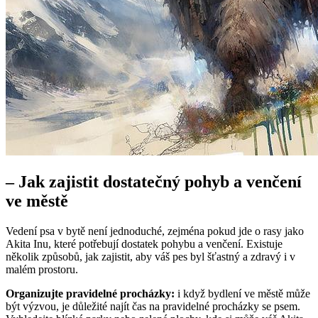
– Jak zajistit dostatečný pohyb⁤ a venčení⁣
ve městě
Vedení psa v bytě‌ není jednoduché, zejména ⁣pokud‌ jde​ o rasy jako
Akita Inu, které potřebují dostatek​ pohybu a venčení. Existuje⁤
několik způsobů, jak‌ zajistit, aby váš pes byl šťastný⁤ a zdravý i v
malém prostoru.
Organizujte pravidelné ‌procházky:
i když bydlení ve ⁢městě může
být ⁣výzvou, je důležité najít čas ⁢na pravidelné procházky se psem.