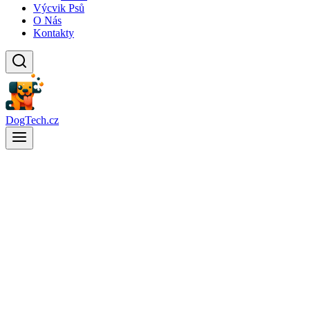
Výcvik Psů
O Nás
Kontakty
DogTech.cz