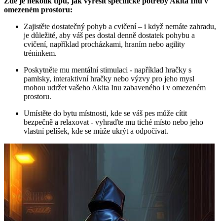
Zde je několik ⁣tipů, jak vyřešit specifické​ potřeby Akita Inu v
omezeném prostoru:
Zajistěte​ dostatečný pohyb⁢ a ⁢cvičení – ⁤i když nemáte zahradu,
je důležité, ⁣aby⁢ váš ​pes dostal‌ denně dostatek pohybu‍ a
cvičení, například procházkami, hraním nebo agility
tréninkem.
Poskytněte mu⁢ mentální stimulaci -​ například hračky‍ s
pamlsky, interaktivní hračky nebo ⁣výzvy​ pro ⁤jeho ‌mysl‍
mohou ⁤udržet vašeho‌ Akita Inu zabaveného i v‍ omezeném ​
prostoru.
Umístěte do ⁣bytu místnosti, kde se váš pes může cítit‍
bezpečně‌ a relaxovat -⁢ vyhraďte mu tiché místo nebo ⁤jeho
vlastní pelíšek, kde se ⁤může ⁢ukrýt a odpočívat.