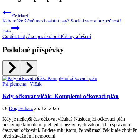
Předchozí
Kdy může štěně mezi ostatní psy? Socializace a bezpečnost!
Další
Co dělat když se pes škrábe? Příčiny a řešení
Podobné příspěvky
Psí plemena
|
Vlčák
Kdy očkovat vlčák: Kompletní očkovací plán
Od
DogTech.cz
25. 12. 2025
Kdy je nejlepší čas očkovat vlčáka? Následující očkovací plán
poskytuje kompletní přehled o nezbytných vakcínách a správném
časování očkování. Budete mít jistotu, že váš mazlíček bude chráněn
před závažnými nemocemi.