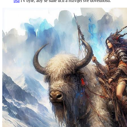
psa
​i v bytě, aby⁤ se stále učil a rozvíjel své ⁤dovednosti.