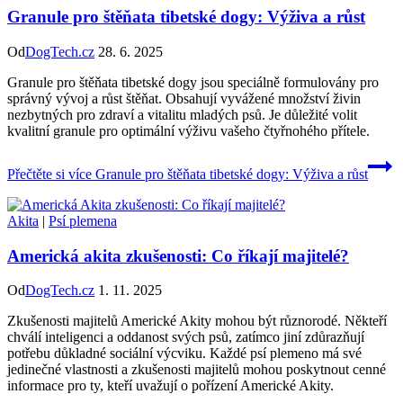
Granule pro štěňata tibetské dogy: Výživa a růst
Od
DogTech.cz
28. 6. 2025
Granule pro štěňata tibetské dogy jsou speciálně formulovány pro
správný vývoj a růst štěňat. Obsahují vyvážené množství živin
nezbytných pro zdraví a vitalitu mladých psů. Je důležité volit
kvalitní granule pro optimální výživu vašeho čtyřnohého přítele.
Přečtěte si více
Granule pro štěňata tibetské dogy: Výživa a růst
Akita
|
Psí plemena
Americká akita zkušenosti: Co říkají majitelé?
Od
DogTech.cz
1. 11. 2025
Zkušenosti majitelů Americké Akity mohou být různorodé. Někteří
chválí inteligenci a oddanost svých psů, zatímco jiní zdůrazňují
potřebu důkladné sociální výcviku. Každé psí plemeno má své
jedinečné vlastnosti a zkušenosti majitelů mohou poskytnout cenné
informace pro ty, kteří uvažují o pořízení Americké Akity.