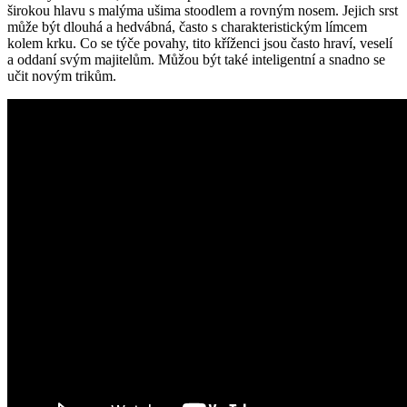
širokou hlavu ⁣s malýma ušima stoodlem​ a‍ rovným nosem. ⁢Jejich srst
může být dlouhá ‍a hedvábná, často s charakteristickým límcem
⁤kolem krku. Co⁤ se týče povahy, tito kříženci jsou často hraví, veselí
a oddaní ⁢svým majitelům. Můžou ⁢být také inteligentní a snadno se
učit novým trikům.