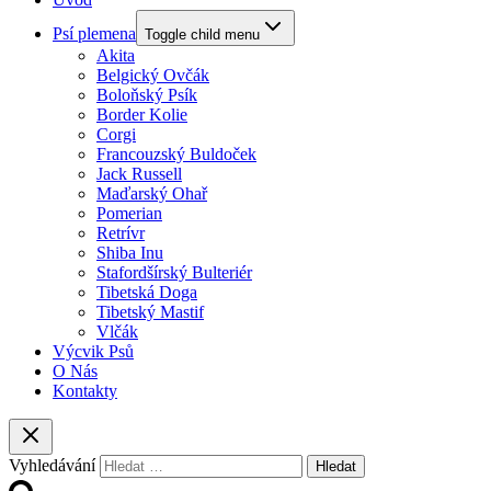
Psí plemena
Toggle child menu
Akita
Belgický Ovčák
Boloňský Psík
Border Kolie
Corgi
Francouzský Buldoček
Jack Russell
Maďarský Ohař
Pomerian
Retrívr
Shiba Inu
Stafordšírský Bulteriér
Tibetská Doga
Tibetský Mastif
Vlčák
Výcvik Psů
O Nás
Kontakty
Vyhledávání