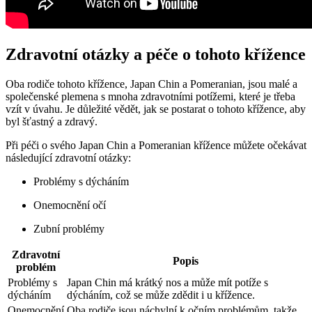
Zdravotní otázky a péče o tohoto křížence
Oba rodiče tohoto křížence, Japan Chin⁢ a Pomeranian, jsou malé ⁢a⁤
společenské⁤ plemena s mnoha zdravotními potížemi, které je třeba⁤
vzít v úvahu. Je ⁢důležité‍ vědět, jak se ⁤postarat‌ o tohoto křížence, aby
​byl šťastný a zdravý.
Při péči o svého Japan​ Chin a ​Pomeranian​ křížence můžete očekávat
následující zdravotní⁤ otázky:
Problémy s dýcháním
Onemocnění očí
Zubní problémy
Zdravotní
Popis
problém
Problémy s
Japan Chin má krátký nos a⁢ může⁢ mít ​potíže ⁤s
dýcháním
dýcháním, což‍ se může zdědit i u‍ křížence.
Onemocnění
Oba ‍rodiče jsou⁣ náchylní k očním problémům, takže