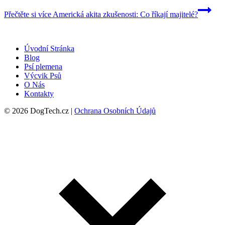
Přečtěte si více
Americká akita zkušenosti: Co říkají majitelé?
Úvodní Stránka
Blog
Psí plemena
Výcvik Psů
O Nás
Kontakty
© 2026 DogTech.cz |
Ochrana Osobních Údajů