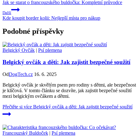
Jak se starat o francouzského buldočka: Kompletní průvodce
Další
Kde koupit border kolii: Nejlepší místa pro nákup
Podobné příspěvky
Belgický Ovčák
|
Psí plemena
Belgický ovčák a děti: Jak zajistit bezpečné soužití
Od
DogTech.cz
16. 6. 2025
Belgický ovčák je skvělým psem pro rodiny s dětmi, ale bezpečnost
je klíčová. V tomto článku se dozvíte, jak zajistit bezpečné soužití
mezi belgickým ovčákem a dětmi.
Přečtěte si více
Belgický ovčák a děti: Jak zajistit bezpečné soužití
Francouzský Buldoček
|
Psí plemena