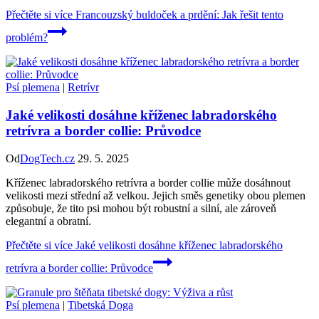
Přečtěte si více
Francouzský buldoček a prdění: Jak řešit tento
problém?
Psí plemena
|
Retrívr
Jaké velikosti dosáhne kříženec labradorského
retrívra a border collie: Průvodce
Od
DogTech.cz
29. 5. 2025
Kříženec labradorského retrívra a border collie může dosáhnout
velikosti mezi střední až velkou. Jejich směs genetiky obou plemen
způsobuje, že tito psi mohou být robustní a silní, ale zároveň
elegantní a obratní.
Přečtěte si více
Jaké velikosti dosáhne kříženec labradorského
retrívra a border collie: Průvodce
Psí plemena
|
Tibetská Doga