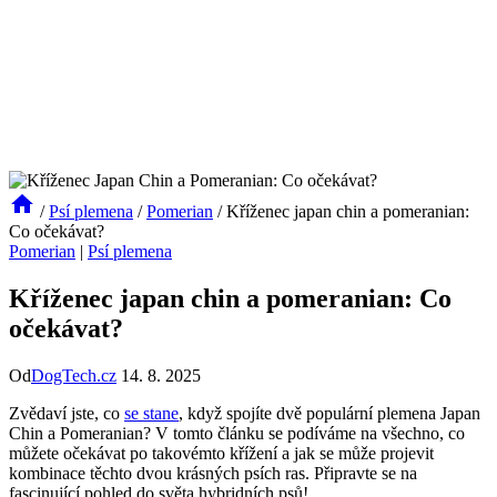
/
Psí plemena
/
Pomerian
/
Kříženec japan chin a pomeranian:
Co očekávat?
Pomerian
|
Psí plemena
Kříženec japan chin a pomeranian: Co
očekávat?
Od
DogTech.cz
14. 8. 2025
Zvědaví‌ jste,⁢ co
se stane
, když spojíte dvě populární plemena Japan
Chin a Pomeranian? V tomto článku se ⁤podíváme⁣ na všechno, co
můžete očekávat po ⁤takovémto křížení ‍a jak se může ⁢projevit
kombinace těchto​ dvou⁤ krásných psích ras. Připravte se​ na
⁤fascinující pohled do světa​ hybridních psů!