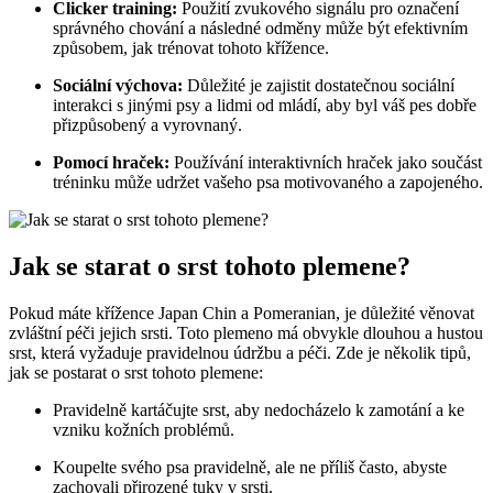
Clicker training:
Použití zvukového⁢ signálu pro označení
správného ‌chování⁢ a následné odměny může být efektivním
‍způsobem, jak trénovat tohoto ⁣křížence.
Sociální ⁢výchova:
⁤Důležité je zajistit dostatečnou sociální
interakci s jinými psy a lidmi od mládí, aby ⁣byl váš pes dobře
⁣přizpůsobený a​ vyrovnaný.
Pomocí hraček:
Používání⁤ interaktivních ​hraček jako ​součást
tréninku může udržet vašeho psa motivovaného a zapojeného.
Jak​ se starat o srst tohoto plemene?
Pokud máte křížence Japan Chin a Pomeranian, je důležité ‌věnovat
zvláštní péči⁢ jejich srsti. Toto plemeno má obvykle dlouhou a hustou
srst, která vyžaduje pravidelnou ⁢údržbu​ a péči. Zde je několik⁣ tipů,
jak se postarat o srst tohoto plemene:
Pravidelně kartáčujte srst, aby nedocházelo⁤ k zamotání‍ a ke
vzniku kožních problémů.
Koupelte ​svého psa pravidelně, ale ne příliš často, abyste
zachovali přirozené tuky ‌v‍ srsti.