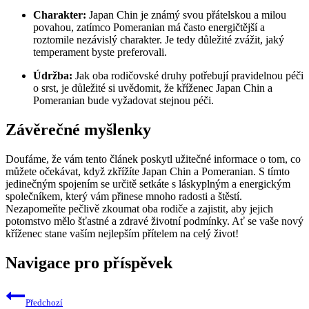
Charakter:
Japan Chin​ je známý svou přátelskou a milou
povahou, zatímco Pomeranian má ‍často‌ energičtější a
roztomile nezávislý ⁢charakter. ‌Je tedy důležité zvážit, jaký
temperament byste preferovali.
Údržba:
Jak oba​ rodičovské druhy potřebují ⁣pravidelnou ⁤péči
o srst, ⁣je důležité ‌si uvědomit, že kříženec Japan Chin a
Pomeranian bude ‍vyžadovat stejnou péči.
Závěrečné myšlenky
Doufáme, že ⁢vám tento článek‌ poskytl užitečné informace o tom,‍ co
můžete⁣ očekávat, když zkřížíte Japan‍ Chin a Pomeranian. S tímto
jedinečným spojením se určitě setkáte s láskyplným a energickým​
společníkem, který⁣ vám‌ přinese mnoho radosti a štěstí.
Nezapomeňte pečlivě zkoumat oba ⁤rodiče a zajistit, aby jejich
⁣potomstvo mělo šťastné a zdravé ⁢životní podmínky. Ať⁤ se vaše nový⁤
kříženec stane vaším nejlepším přítelem na celý život!
Navigace pro příspěvek
Předchozí