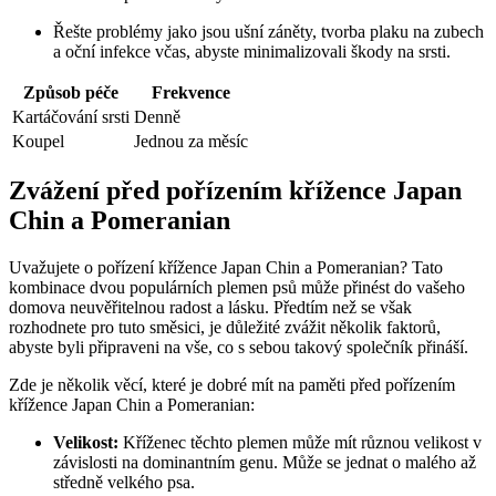
Řešte​ problémy jako jsou ⁢ušní záněty, tvorba plaku na zubech
a oční infekce včas,⁤ abyste minimalizovali škody na srsti.
Způsob péče
Frekvence
Kartáčování srsti
Denně
Koupel
Jednou za měsíc
Zvážení před pořízením křížence​ Japan
Chin a Pomeranian
Uvažujete ‍o pořízení křížence Japan Chin a Pomeranian? ⁤Tato
kombinace dvou ​populárních plemen psů může přinést do vašeho​
domova neuvěřitelnou radost a lásku. Předtím⁤ než se však
rozhodnete ‍pro​ tuto směsici, je důležité‍ zvážit několik faktorů,
abyste byli​ připraveni na vše, co s sebou takový ‍společník přináší.
Zde je několik věcí, ‍které ‌je dobré mít na​ paměti ⁤před‌ pořízením
křížence⁢ Japan‌ Chin a Pomeranian:
Velikost:
Kříženec těchto plemen může mít⁤ různou velikost ​v
závislosti na⁤ dominantním ⁣genu. ⁣Může se jednat o malého až
středně velkého psa.