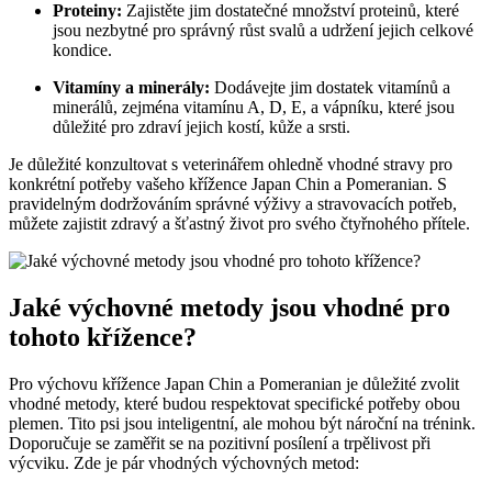
Proteiny:
Zajistěte jim dostatečné⁤ množství‌ proteinů, které ​
jsou nezbytné ⁢pro ‍správný růst svalů ‍a udržení jejich‌ celkové
kondice.
Vitamíny⁣ a minerály:
Dodávejte jim dostatek vitamínů a
minerálů, zejména vitamínu⁤ A,‌ D, E,⁢ a vápníku,⁣ které jsou
⁣důležité pro ‌zdraví jejich kostí, kůže a ‌srsti.
Je důležité konzultovat s veterinářem ohledně​ vhodné stravy pro
konkrétní potřeby vašeho křížence Japan Chin a Pomeranian. S
pravidelným ⁢dodržováním správné výživy a ⁣stravovacích⁤ potřeb,
‍můžete zajistit zdravý ⁣a ⁢šťastný život pro svého čtyřnohého přítele.
Jaké výchovné metody ​jsou vhodné pro
tohoto křížence?
Pro výchovu křížence Japan Chin ⁢a ‌Pomeranian ‌je důležité zvolit
vhodné metody, které budou respektovat specifické potřeby ⁢obou
plemen. Tito psi jsou inteligentní, ale mohou být ⁣nároční na trénink.
Doporučuje se zaměřit se na pozitivní posílení a trpělivost při
výcviku. Zde je‌ pár ‍vhodných výchovných metod: