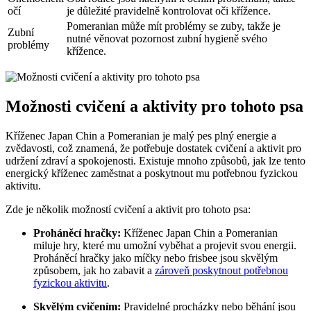
očí
⁢je důležité pravidelně kontrolovat oči​ křížence.
Pomeranian může mít problémy se zuby, takže je
Zubní
nutné věnovat pozornost ⁤zubní hygieně svého
problémy
křížence.
Možnosti cvičení a aktivity pro tohoto ​psa
Kříženec Japan Chin ⁣a ⁢Pomeranian ⁢je malý pes plný energie‌ a
zvědavosti, což znamená, že potřebuje dostatek cvičení a aktivit pro
udržení zdraví a spokojenosti. Existuje mnoho způsobů, jak lze tento
energický kříženec zaměstnat‍ a poskytnout ⁣mu potřebnou fyzickou
aktivitu.
Zde je ⁣několik možností ‍cvičení a aktivit pro​ tohoto psa:
Proháněcí hračky:
Kříženec Japan Chin a Pomeranian
miluje hry, které mu umožní vyběhat a projevit​ svou energii.
Proháněcí hračky jako míčky nebo frisbee jsou ‍skvělým
způsobem, jak ‌ho zabavit a
zároveň poskytnout potřebnou
fyzickou aktivitu
.
Skvělým⁣ cvičením:
Pravidelné ⁣procházky nebo ‍běhání ⁣jsou