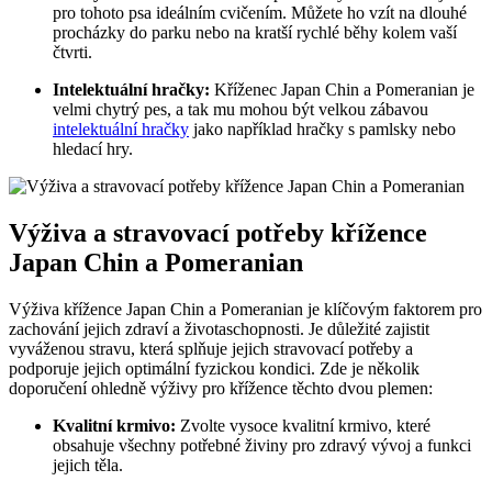
pro tohoto psa ideálním cvičením. Můžete ⁤ho vzít na dlouhé
procházky do parku nebo na kratší rychlé ‌běhy kolem⁣ vaší
čtvrti.
Intelektuální hračky:
Kříženec Japan Chin ⁢a Pomeranian je
velmi chytrý pes, a tak mu mohou být velkou zábavou ​
intelektuální hračky
jako například⁤ hračky s pamlsky nebo
‍hledací hry.
Výživa a stravovací potřeby ⁤křížence
Japan Chin a Pomeranian
Výživa křížence Japan Chin a Pomeranian je ​klíčovým faktorem pro
zachování jejich zdraví a životaschopnosti. Je důležité ‌zajistit
vyváženou stravu, která⁤ splňuje jejich stravovací ‌potřeby a
⁢podporuje jejich ‍optimální fyzickou kondici. Zde je několik‍
doporučení⁢ ohledně výživy pro křížence těchto​ dvou plemen:
Kvalitní krmivo:
Zvolte vysoce kvalitní krmivo, které
obsahuje⁣ všechny potřebné živiny pro ‍zdravý⁣ vývoj a​ funkci
jejich‌ těla.