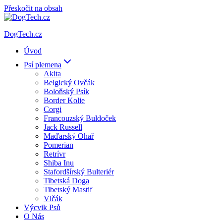
Přeskočit na obsah
DogTech.cz
Úvod
Psí plemena
Akita
Belgický Ovčák
Boloňský Psík
Border Kolie
Corgi
Francouzský Buldoček
Jack Russell
Maďarský Ohař
Pomerian
Retrívr
Shiba Inu
Stafordšírský Bulteriér
Tibetská Doga
Tibetský Mastif
Vlčák
Výcvik Psů
O Nás