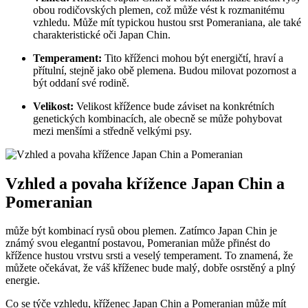
obou‌ rodičovských‍ plemen, což může ⁣vést k rozmanitému⁤
vzhledu. Může mít typickou hustou⁢ srst‍ Pomeraniana,‌ ale také
charakteristické oči​ Japan Chin.
Temperament:
Tito kříženci⁢ mohou být energičtí, hraví ​a
přítulní, stejně jako obě plemena. Budou milovat pozornost a
být oddaní své rodině.
Velikost:
Velikost křížence bude záviset na konkrétních
genetických kombinacích, ale obecně se může⁢ pohybovat
mezi menšími a středně velkými psy.
Vzhled a povaha ⁢křížence Japan ⁤Chin​ a
Pomeranian
může⁢ být kombinací rysů obou plemen. Zatímco Japan Chin⁣ je
známý svou elegantní postavou, Pomeranian může přinést do
křížence hustou vrstvu ⁣srsti a veselý‍ temperament. To znamená, že
můžete očekávat,‍ že váš ‌kříženec bude malý,⁣ dobře ​osrstěný a plný
energie.
Co se týče vzhledu, kříženec Japan Chin a Pomeranian může mít