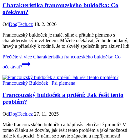
Charakteristika francouzského buldočka: Co
očekávat?
Od
DogTech.cz
18. 2. 2026
Francouzský buldoček je malé, silné a přítulné plemeno s
charakteristickým vzhledem. Můžete očekávat, že bude oddaný,
hravý a přátelský k rodině. Je to skvělý společník pro aktivní lidi.
Přečtěte si více
Charakteristika francouzského buldočka: Co
očekávat?
Francouzský Buldoček
|
Psí plemena
Francouzský buldoček a prdění: Jak řešit tento
problém?
Od
DogTech.cz
27. 11. 2025
Máte francouzského buldočka a trápí vás jeho časté prdnutí? V
tomto článku se dozvíte, jak řešit tento problém a jaké možnosti
máte k dispozici. S námi se zbavte zápachu a nepříjemností!