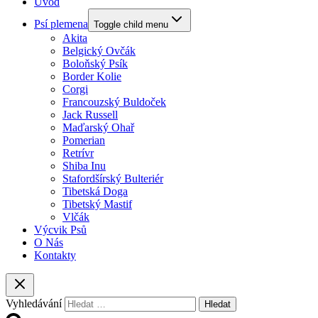
Úvod
Psí plemena
Toggle child menu
Akita
Belgický Ovčák
Boloňský Psík
Border Kolie
Corgi
Francouzský Buldoček
Jack Russell
Maďarský Ohař
Pomerian
Retrívr
Shiba Inu
Stafordšírský Bulteriér
Tibetská Doga
Tibetský Mastif
Vlčák
Výcvik Psů
O Nás
Kontakty
Vyhledávání