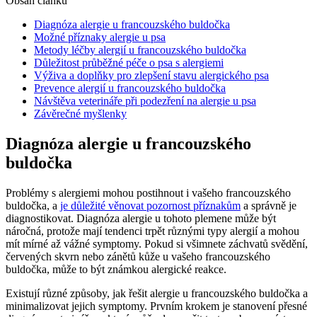
Obsah článku
Diagnóza alergie u francouzského buldočka
Možné příznaky alergie u psa
Metody léčby alergií u francouzského buldočka
Důležitost průběžné péče o psa s alergiemi
Výživa a doplňky pro zlepšení stavu alergického psa
Prevence alergií u francouzského buldočka
Návštěva veterináře při podezření na alergie u psa
Závěrečné myšlenky
Diagnóza alergie u francouzského
buldočka
Problémy s alergiemi mohou postihnout i vašeho francouzského
buldočka, a
je důležité věnovat pozornost příznakům
a správně je
diagnostikovat. Diagnóza alergie u tohoto plemene může být
náročná, protože mají tendenci trpět různými typy alergií a mohou
mít mírné až vážné symptomy. Pokud si všimnete záchvatů svědění,
červených skvrn nebo zánětů kůže u vašeho francouzského
buldočka, může to být známkou alergické reakce.
Existují různé způsoby, jak řešit alergie u francouzského buldočka a
minimalizovat jejich symptomy. Prvním krokem je stanovení přesné