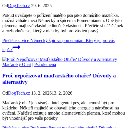
Od
DogTech.cz
29. 6. 2025
Pokud uvažujete o pořízení malého psa jako domácího mazlíčka,
možná váháte mezi Německým špicem a Pomeranianem. Obě tyto
plemena mají své vlastní jedinečné vlastnosti. Přečtěte si náš článek
a rozhodněte se, který z nich by byl pro vás ten pravý.
Přečtěte si více
Německý špic vs pomeranian: Který je pro vás
lepší?
Maďarský Ohař
|
Psí plemena
Proč nepořizovat maďarského ohaře? Důvody a
alternativy
Od
DogTech.cz
13. 2. 2026
13. 2. 2026
Maďarský ohař je krásný a inteligentní pes, ale nemusí být pro
každého. Někteří majitelé se obávají jeho energie a náročnosti na
cvičení. Naštěstí existuje mnoho alternativních plemen, které mohou
být vhodnější pro vaše potřeby.
Přečtěte si více
Proč nepořizovat maďarského ohaře? Důvody a