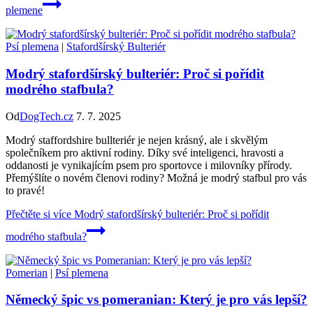
plemene
Psí plemena
|
Stafordšírský Bulteriér
Modrý stafordšírský bulteriér: Proč si pořídit
modrého stafbula?
Od
DogTech.cz
7. 7. 2025
Modrý staffordshire bullteriér je nejen krásný, ale i skvělým
společníkem pro aktivní rodiny. Díky své inteligenci, hravosti a
oddanosti je vynikajícím psem pro sportovce i milovníky přírody.
Přemýšlíte o novém členovi rodiny? Možná je modrý stafbul pro vás
to pravé!
Přečtěte si více
Modrý stafordšírský bulteriér: Proč si pořídit
modrého stafbula?
Pomerian
|
Psí plemena
Německý špic vs pomeranian: Který je pro vás lepší?