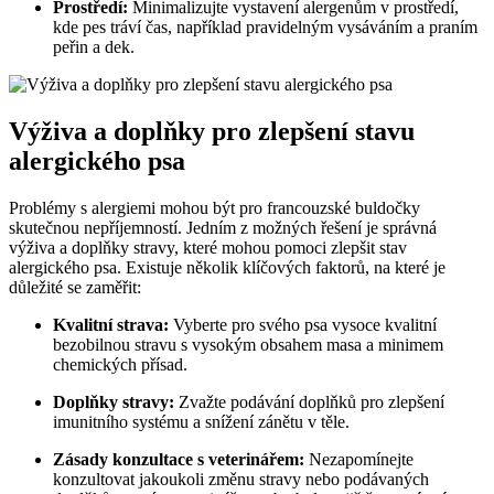
Prostředí:
Minimalizujte vystavení alergenům v prostředí,
kde pes tráví čas, například pravidelným vysáváním a praním
peřin a dek.
Výživa a doplňky pro zlepšení stavu
alergického psa
Problémy s alergiemi mohou být pro francouzské buldočky
skutečnou nepříjemností. Jedním z možných řešení je správná
výživa a doplňky stravy, které mohou pomoci zlepšit stav
alergického psa. Existuje několik klíčových faktorů, na které je
důležité se zaměřit:
Kvalitní strava:
Vyberte pro svého psa vysoce kvalitní
bezobilnou stravu s vysokým obsahem masa a minimem
chemických přísad.
Doplňky stravy:
Zvažte podávání doplňků pro zlepšení
imunitního systému a snížení zánětu v těle.
Zásady konzultace s veterinářem:
Nezapomínejte
konzultovat jakoukoli změnu stravy nebo podávaných