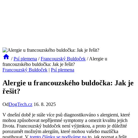
/
Psí plemena
/
Francouzský Buldoček
/
Alergie u
francouzského buldočka: Jak je řešit?
Francouzský Buldoček
|
Psí plemena
Alergie u francouzského buldočka: Jak je
řešit?
Od
DogTech.cz
16. 8. 2025
V dnešní době je stále více psů diagnostikováno s alergiemi, které
mohou způsobovat nepříjemné symptomy a omezit kvalitu jejich
života. Francouzský buldoček není výjimkou, a proto je důležité
porozumět možným alergiím, které mohou vašeho mazlíčka
postihovat. V
tomto článku se podíváme na
to, jak poznat a řešit