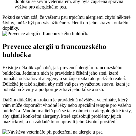
doplňků se svým veterinářem, aby byla zajištěna správná
výživa pro alergického psa.
Pokud se vám zdá, že vašemu psu trpícímu alergiemi chybí některé
živiny, může být pro vás užitečné začlenit do jeho stravy konkrétní
doplňky.
Prevence alergií u francouzského
buldočka
Existuje několik způsobů, jak prevencí alergií u francouzského
buldočka. Jedním z nich je pravidelné čištění jeho srsti, které
pomáhá odstraňovat alergeny a snižuje riziko alergických reakcí.
Důležité je také zajistit, aby měl váš pes vyváženou stravu, která je
bohatá na živiny a podporuje zdraví jeho kůže a srsti.
Dalším důležitým krokem je pravidelná návštěva veterináře, který
vám může doporučit vhodné léky nebo speciální terapie pro vašeho
buldočka. Mnoho majitelů psů se také obrací na alergologické testy,
aby zjistili konkrétní alergeny, které způsobují problémy jejich
mazlíčkovi, a na základě toho upravili jeho životní prostředí.