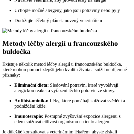
Navštivte veterináře, aby provedl testy na alergie
Uchopte možné alergeny, jako jsou potraviny nebo pyly
Dodržujte léčebný plán stanovený veterinářem
Metody léčby alergií u francouzského
buldočka
Existuje několik metod léčby alergií u francouzského buldočka,
které mohou pomoci zlepšit jeho kvalitu života a snížit nepříjemné
příznaky:
Eliminační dieta:
Sledování potravin, které vyvolávají
alergickou reakci a vyřazení těchto potravin ze stravy.
Antihistaminika:
Léky, které pomáhají snižovat svědění a
podráždění kůže.
Imunoterapie:
Postupné zvyšování expozice alergenu s
cílem snižovat citlivost organismu na tento alergen.
Je důležité konzultovat s veterinárním lékařem, abyste získali