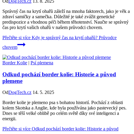
Od
DogTech.cz
13. 8. 2025
Správný čas na krytí ohařů záleží na mnoha faktorech, jako je věk a
zdraví samičky a samečka. Důležité je také zvážit genetické
predispozice a vhodnou péči během těhotenství. Naučte se správný
čas pro krytí vašich ohařů v našem průvodci chovem.
Přečtěte si více
Kdy je správný čas na krytí ohařů? Průvodce
chovem
Border Kolie
|
Psí plemena
Odkud pochází border kolie: Historie a původ
plemene
Od
DogTech.cz
14. 5. 2025
Border kolie je plemeno psa s bohatou historií. Pochází z oblasti
kolem Skotska a Anglie, kde byla používána jako pastevecký pes.
Dnes se těší velké oblibě po celém světě díky své inteligenci a
energii.
Přečtěte si více
Odkud pochází border kolie: Historie a původ