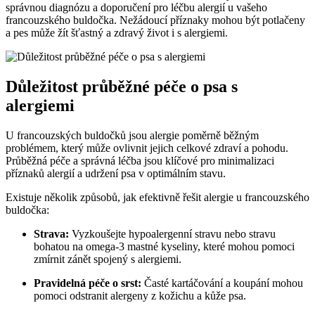
správnou diagnózu a doporučení pro léčbu alergií u vašeho
francouzského buldočka. Nežádoucí příznaky mohou být potlačeny
a pes může žít šťastný a zdravý život i s alergiemi.
Důležitost průběžné péče o psa s
alergiemi
U francouzských buldočků jsou alergie poměrně běžným
problémem, který může ovlivnit jejich celkové zdraví a pohodu.
Průběžná péče a správná léčba jsou klíčové pro minimalizaci
příznaků alergií a udržení psa v optimálním stavu.
Existuje několik způsobů, jak efektivně řešit alergie u francouzského
buldočka:
Strava:
Vyzkoušejte hypoalergenní stravu nebo stravu
bohatou na omega-3 mastné kyseliny, které mohou pomoci
zmírnit zánět spojený s alergiemi.
Pravidelná péče o srst:
Časté kartáčování a koupání mohou
pomoci odstranit alergeny z kožichu a kůže psa.