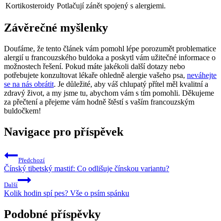
Kortikosteroidy
Potlačují zánět spojený s alergiemi.
Závěrečné myšlenky
Doufáme, že tento článek vám pomohl lépe porozumět problematice
alergií u francouzského buldoka a poskytl vám užitečné informace o
možnostech řešení. Pokud máte jakékoli další dotazy nebo
potřebujete konzultovat lékaře ohledně alergie vašeho psa,
neváhejte
se na nás obrátit
. Je důležité, aby váš chlupatý přítel měl kvalitní a
zdravý život, a my jsme tu, abychom vám s tím pomohli. Děkujeme
za přečtení a přejeme vám hodně štěstí s vaším francouzským
buldočkem!
Navigace pro příspěvek
Předchozí
Čínský tibetský mastif: Co odlišuje čínskou variantu?
Další
Kolik hodin spí pes? Vše o psím spánku
Podobné příspěvky