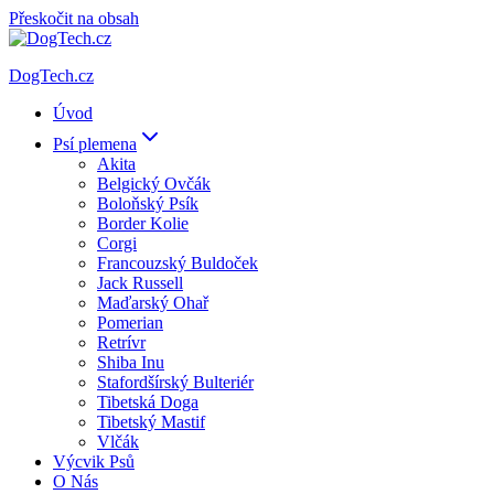
Přeskočit na obsah
DogTech.cz
Úvod
Psí plemena
Akita
Belgický Ovčák
Boloňský Psík
Border Kolie
Corgi
Francouzský Buldoček
Jack Russell
Maďarský Ohař
Pomerian
Retrívr
Shiba Inu
Stafordšírský Bulteriér
Tibetská Doga
Tibetský Mastif
Vlčák
Výcvik Psů
O Nás