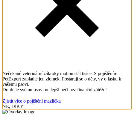
Nečekané veterinární zákroky mohou stát tisíce. S pojištěním
PetExpert zaplatíte jen zlomek. Postarají se o účty, vy o lásku k
vašemu psovi.
Dopřejte svému psovi nejlepší péči bez finanční zátěže!
Zjistit více o pojištění mazlíčka
NE, DÍKY