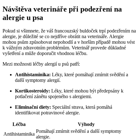
Návštěva veterináře při podezření na
alergie u psa
Pokud si všimnete, že váš francouzský buldoček trpí podezřením na
alergie, je důležité se co nejdříve obrátit na veterináře. Alergie
mohou psům způsobovat nepohodlí a v horším případě mohou vést
k vážným zdravotním problémům. Veterinář provede důkladné
vyšetření a může doporučit vhodnou léčbu.
Mezi možnosti léčby alergií u psů patří:
Antihistaminika:
Léky, které pomáhají zmírnit svědění a
další symptomy alergií.
Kortikosteroidy:
Léky, které mohou být předepsány k
potlačení zánětu spojeného s alergiemi.
Eliminační diety:
Speciální strava, která pomáhá
identifikovat potravinové alergie.
Léčba
Výhody
Pomáhají zmírnit svědění a další symptomy
Antihistaminika
alergie.