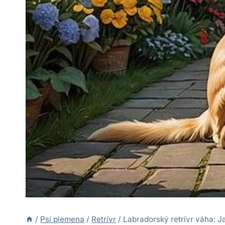
/
Psí plemena
/
Retrívr
/
Labradorský retrívr váha: J