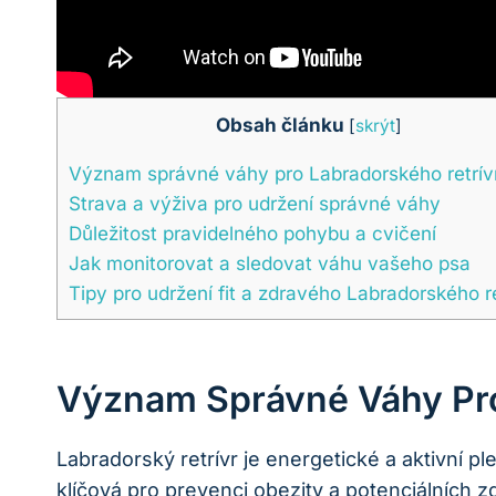
Obsah článku
[
skrýt
]
Význam správné váhy pro Labradorského retrív
Strava a výživa pro udržení správné váhy
Důležitost pravidelného pohybu a cvičení
Jak monitorovat a sledovat váhu vašeho psa
Tipy pro udržení fit a zdravého Labradorského re
Význam Správné Váhy Pro
Labradorský retrívr je energetické a aktivní 
klíčová pro prevenci obezity a potenciálních z