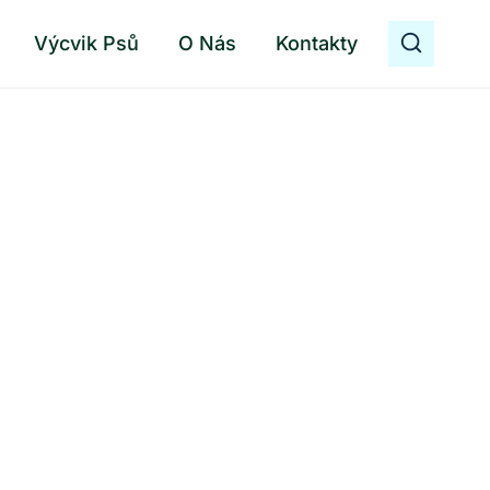
Výcvik Psů
O Nás
Kontakty