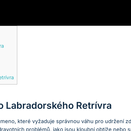
ra
trívra
 Labradorského Retrívra
plemeno, které vyžaduje správnou váhu pro udržení zd
dravotních problémů, jako jsou kloubní obtíže nebo s