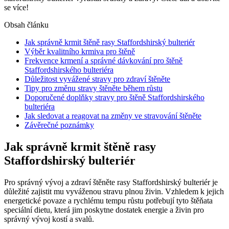
se více!
Obsah článku
Jak správně krmit štěně rasy Staffordshirský bulteriér
Výběr kvalitního krmiva pro štěně
Frekvence krmení a správné dávkování pro štěně
Staffordshirského bulteriéra
Důležitost vyvážené stravy pro zdraví štěněte
Tipy pro změnu stravy štěněte během růstu
Doporučené doplňky stravy pro štěně Staffordshirského
bulteriéra
Jak sledovat a reagovat na změny ve stravování štěněte
Závěrečné poznámky
Jak správně krmit štěně rasy
Staffordshirský bulteriér
Pro správný vývoj a zdraví štěněte rasy Staffordshirský bulteriér je
důležité zajistit mu vyváženou stravu plnou živin. Vzhledem k jejich
energetické povaze a rychlému tempu růstu potřebují tyto štěňata
speciální dietu, která jim poskytne dostatek energie a živin pro
správný vývoj kostí a svalů.