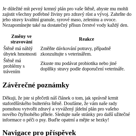
Je důležité mít pevný krmný plán pro vaše štěně, abyste mu mohli
zajistit všechny potřebné živiny pro zdravý růst a vývoj. Zahrňte do
jeho stravy kvalitní granule, syrové maso, zeleninu a ovoce.
Nezapomínejte také na dostatečný přísun čerstvé vody každý den.
Změny ve
Reakce
stravování
Štěně má náhlý
Změňte dávkování potravy, případně
úbytek hmotnosti
zkonzultujte s veterinářem.
Štěně má
Zkuste mu podávat probiotika nebo jiné
problémy s
doplňky stravy podle doporučení veterináře.
trávením
Závěrečné poznámky
Děkuji, že jste si přečetli náš článek o tom, jak správně krmit
stafordšírského bulteriéra štěně. Doufáme, že vám naše rady
pomohou vytvořit zdravý a vyvážený jídelní plán pro vašeho
nového čtyřnohého přítele. Sledujte naše stránky pro další užitečné
informace o péči o psy. Buďte opatrní a mějte se hezky!
Navigace pro příspěvek