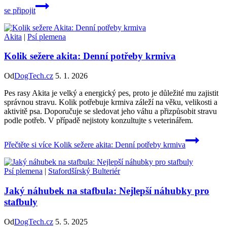
se připojit
Akita
|
Psí plemena
Kolik sežere akita: Denní potřeby krmiva
Od
DogTech.cz
5. 1. 2026
Pes rasy Akita je velký a energický pes, proto je důležité mu zajistit
správnou stravu. Kolik potřebuje krmiva záleží na věku, velikosti a
aktivitě psa. Doporučuje se sledovat jeho váhu a přizpůsobit stravu
podle potřeb. V případě nejistoty konzultujte s veterinářem.
Přečtěte si více
Kolik sežere akita: Denní potřeby krmiva
Psí plemena
|
Stafordšírský Bulteriér
Jaký náhubek na stafbula: Nejlepší náhubky pro
stafbuly
Od
DogTech.cz
5. 5. 2025