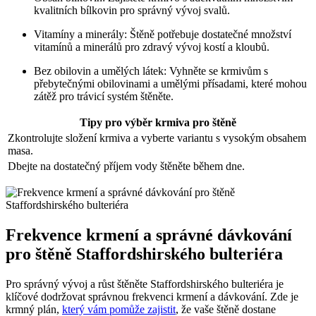
kvalitních bílkovin pro správný vývoj svalů.
Vitamíny a minerály: Štěně potřebuje dostatečné množství
vitamínů a minerálů pro zdravý vývoj kostí a kloubů.
Bez obilovin a umělých látek: Vyhněte se krmivům s
přebytečnými obilovinami a umělými přísadami, které mohou
zátěž pro trávicí systém štěněte.
Tipy pro výběr krmiva pro štěně
Zkontrolujte složení krmiva a vyberte variantu s vysokým obsahem
masa.
Dbejte na dostatečný příjem vody štěněte během dne.
Frekvence krmení a správné dávkování
pro štěně Staffordshirského bulteriéra
Pro správný vývoj a růst štěněte Staffordshirského bulteriéra je
klíčové dodržovat správnou frekvenci krmení a dávkování. Zde je
krmný plán,
který vám pomůže zajistit
, že vaše štěně dostane