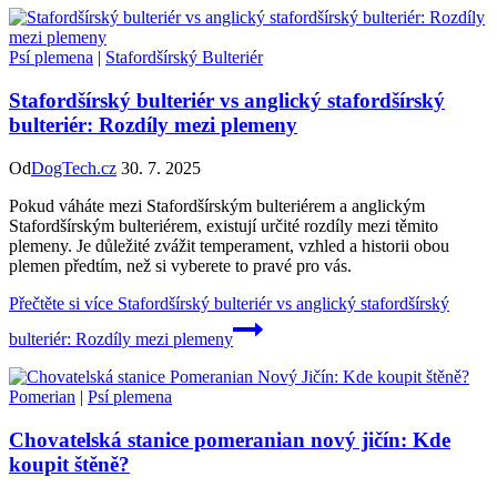
Psí plemena
|
Stafordšírský Bulteriér
Stafordšírský bulteriér vs anglický stafordšírský
bulteriér: Rozdíly mezi plemeny
Od
DogTech.cz
30. 7. 2025
Pokud váháte mezi Stafordšírským bulteriérem a anglickým
Stafordšírským bulteriérem, existují určité rozdíly mezi těmito
plemeny. Je důležité zvážit temperament, vzhled a historii obou
plemen předtím, než si vyberete to pravé pro vás.
Přečtěte si více
Stafordšírský bulteriér vs anglický stafordšírský
bulteriér: Rozdíly mezi plemeny
Pomerian
|
Psí plemena
Chovatelská stanice pomeranian nový jičín: Kde
koupit štěně?