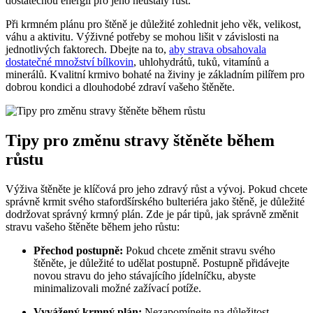
dostatečnou energii pro jeho neustálý růst.
Při krmném plánu pro štěně je důležité zohlednit jeho věk, velikost,
váhu a aktivitu. Výživné potřeby se mohou lišit v závislosti na
jednotlivých faktorech. Dbejte na to,
aby strava obsahovala
dostatečné množství bílkovin
, uhlohydrátů, tuků, vitamínů a
minerálů. Kvalitní krmivo bohaté na živiny je základním pilířem pro
dobrou kondici a dlouhodobé zdraví vašeho štěněte.
Tipy pro změnu stravy štěněte během
růstu
Výživa štěněte je klíčová pro jeho zdravý růst a vývoj. Pokud chcete
správně krmit svého stafordšírského bulteriéra jako štěně, je důležité
dodržovat správný krmný plán. Zde je pár tipů, jak správně změnit
stravu vašeho štěněte během jeho růstu:
Přechod postupně:
Pokud chcete změnit stravu svého
štěněte, je důležité to udělat postupně. Postupně přidávejte
novou stravu do jeho stávajícího jídelníčku, abyste
minimalizovali možné zažívací potíže.
Vyvážený krmný plán:
Nezapomínejte na důležitost