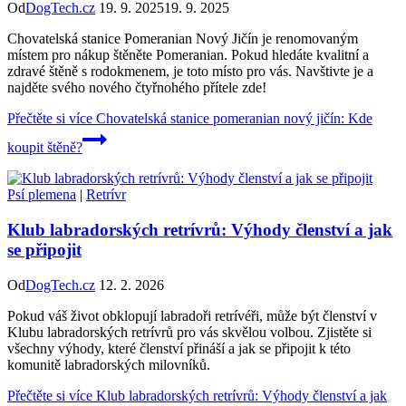
Od
DogTech.cz
19. 9. 2025
19. 9. 2025
Chovatelská stanice Pomeranian Nový Jičín je renomovaným
místem pro nákup štěněte Pomeranian. Pokud hledáte kvalitní a
zdravé štěně s rodokmenem, je toto místo pro vás. Navštivte je a
najděte svého nového čtyřnohého přítele zde!
Přečtěte si více
Chovatelská stanice pomeranian nový jičín: Kde
koupit štěně?
Psí plemena
|
Retrívr
Klub labradorských retrívrů: Výhody členství a jak
se připojit
Od
DogTech.cz
12. 2. 2026
Pokud váš život obklopují labradoři retrívéři, může být členství v
Klubu labradorských retrívrů pro vás skvělou volbou. Zjistěte si
všechny výhody, které členství přináší a jak se připojit k této
komunitě labradorských milovníků.
Přečtěte si více
Klub labradorských retrívrů: Výhody členství a jak