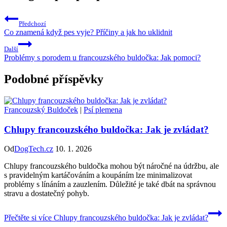
Předchozí
Co znamená když pes vyje? Příčiny a jak ho uklidnit
Další
Problémy s porodem u francouzského buldočka: Jak pomoci?
Podobné příspěvky
Francouzský Buldoček
|
Psí plemena
Chlupy francouzského buldočka: Jak je zvládat?
Od
DogTech.cz
10. 1. 2026
Chlupy francouzského buldočka mohou být náročné na údržbu, ale
s pravidelným kartáčováním a koupáním lze minimalizovat
problémy s línáním a zauzlením. Důležité je také dbát na správnou
stravu a dostatečný pohyb.
Přečtěte si více
Chlupy francouzského buldočka: Jak je zvládat?