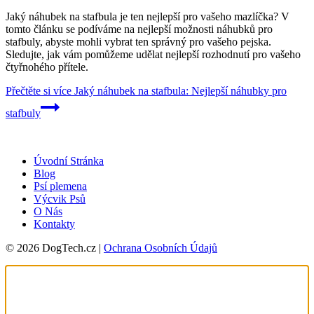
Jaký náhubek na stafbula je ten nejlepší pro vašeho mazlíčka? V
tomto článku se podíváme na nejlepší možnosti náhubků pro
stafbuly, abyste mohli vybrat ten správný pro vašeho pejska.
Sledujte, jak vám pomůžeme udělat nejlepší rozhodnutí pro vašeho
čtyřnohého přítele.
Přečtěte si více
Jaký náhubek na stafbula: Nejlepší náhubky pro
stafbuly
Úvodní Stránka
Blog
Psí plemena
Výcvik Psů
O Nás
Kontakty
© 2026 DogTech.cz |
Ochrana Osobních Údajů