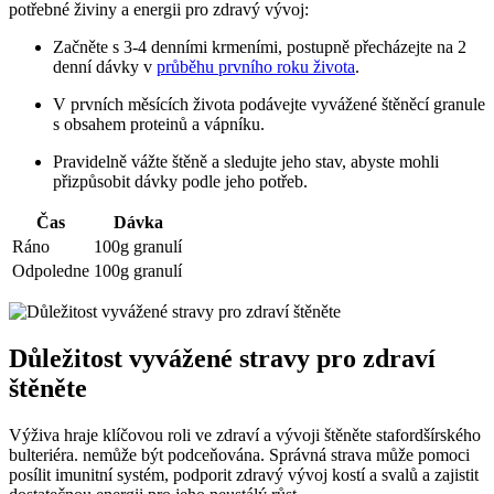
potřebné živiny a energii pro zdravý vývoj:
Začněte s 3-4 denními krmeními, postupně přecházejte na 2
denní dávky v
průběhu prvního roku života
.
V prvních měsících života podávejte vyvážené štěněcí granule
s obsahem proteinů a vápníku.
Pravidelně vážte štěně a sledujte jeho stav, abyste mohli
přizpůsobit dávky podle jeho potřeb.
Čas
Dávka
Ráno
100g granulí
Odpoledne
100g granulí
Důležitost vyvážené stravy pro zdraví
štěněte
Výživa hraje klíčovou roli ve zdraví a vývoji štěněte stafordšírského
bulteriéra. nemůže být podceňována. Správná strava může pomoci
posílit imunitní systém, podporit zdravý vývoj kostí a svalů a zajistit