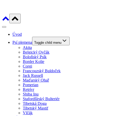
Úvod
Psí plemena
Toggle child menu
Akita
Belgický Ovčák
Boloňský Psík
Border Kolie
Corgi
Francouzský Buldoček
Jack Russell
Maďarský Ohař
Pomerian
Retrívr
Shiba Inu
Stafordšírský Bulteriér
Tibetská Doga
Tibetský Mastif
Vlčák