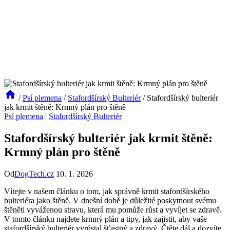
/
Psí plemena
/
Stafordšírský Bulteriér
/
Stafordšírský bulteriér
jak krmit štěně: Krmný plán pro štěně
Psí plemena
|
Stafordšírský Bulteriér
Stafordšírský bulteriér jak krmit štěně:
Krmný plán pro štěně
Od
DogTech.cz
10. 1. 2026
Vítejte v našem článku o tom, jak správně krmit stafordšírského
bulteriéra jako štěně. V dnešní době je důležité poskytnout svému
štěněti vyváženou stravu, která mu pomůže růst a vyvíjet se zdravě.
V tomto článku najdete krmný plán a tipy, jak zajistit, aby vaše
stafordšírský bulteriér vyrůstal šťastný a zdravý. Čtěte dál a dozvíte