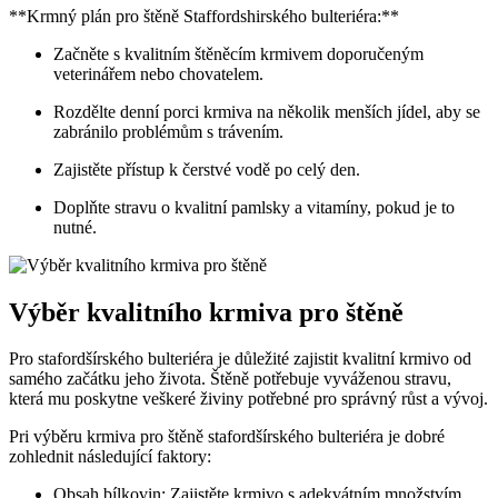
**Krmný plán pro štěně Staffordshirského bulteriéra:**
Začněte s kvalitním štěněcím krmivem doporučeným
veterinářem nebo chovatelem.
Rozdělte denní porci krmiva na několik menších jídel, aby se
zabránilo problémům s trávením.
Zajistěte přístup k čerstvé vodě po celý den.
Doplňte stravu o kvalitní pamlsky a vitamíny, pokud je to
nutné.
Výběr kvalitního krmiva pro štěně
Pro stafordšírského bulteriéra je důležité zajistit kvalitní krmivo od
samého začátku jeho života. Štěně potřebuje vyváženou stravu,
která mu poskytne veškeré živiny potřebné pro správný růst a vývoj.
Pri výběru krmiva pro štěně stafordšírského bulteriéra je dobré
zohlednit následující faktory:
Obsah bílkovin: Zajistěte krmivo s adekvátním množstvím