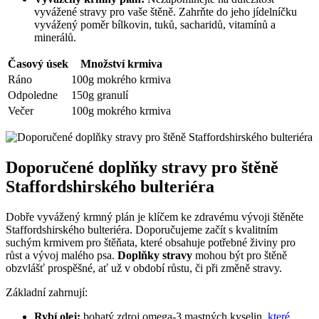
vyvážené stravy pro vaše štěně. Zahrňte do jeho jídelníčku
vyvážený poměr bílkovin, tuků, sacharidů, vitamínů a
minerálů.
Časový úsek
Množství krmiva
Ráno
100g mokrého krmiva
Odpoledne
150g granulí
Večer
100g mokrého krmiva
Doporučené doplňky stravy pro štěně
Staffordshirského bulteriéra
Dobře vyvážený krmný plán je klíčem ke zdravému vývoji štěněte
Staffordshirského bulteriéra. Doporučujeme začít s kvalitním
suchým krmivem pro štěňata, které obsahuje potřebné živiny pro
růst a vývoj malého psa.
Doplňky stravy
mohou být pro štěně
obzvlášť prospěšné, ať už v období růstu, či při změně stravy.
Základní zahrnují:
Rybí olej:
bohatý zdroj omega-3 mastných kyselin,
které