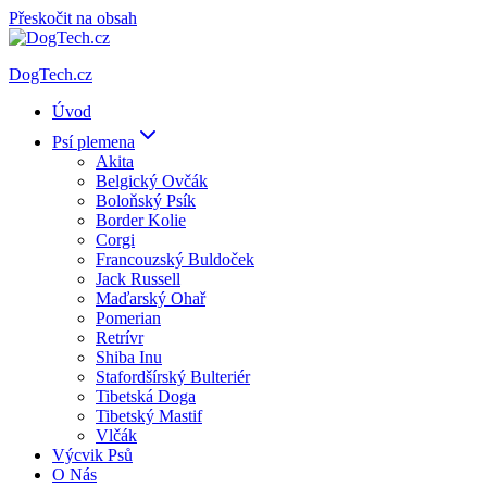
Přeskočit na obsah
DogTech.cz
Úvod
Psí plemena
Akita
Belgický Ovčák
Boloňský Psík
Border Kolie
Corgi
Francouzský Buldoček
Jack Russell
Maďarský Ohař
Pomerian
Retrívr
Shiba Inu
Stafordšírský Bulteriér
Tibetská Doga
Tibetský Mastif
Vlčák
Výcvik Psů
O Nás