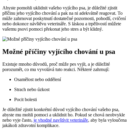
Abyste pomohli uklidnit vašeho vyjícího psa, je důležité zjistit
příčinu jeho vyjícího chování a pak na ni adekvátně reagovat. To
může zahrnovat poskytnutí dostatečné pozornosti, pohodlí, cvičení
nebo dokonce návštěvu veterináře. S láskou a trpělivostí můžete
vašemu psovi pomoci překonat jeho stres a být klidný.
Možné příčiny vyjícího chování u psa
Existuje mnoho důvodů, proč může pes vyjít, a je důležité
porozumět, co mu vyvolává tuto reakci. Některé zahrnují:
Osamělost nebo oddělení
Strach nebo úzkost
Pocit bolesti
Je důležité zjistit konkrétní důvod vyjícího chování vašeho psa,
abyste mu mohli pomoci a uklidnit ho. Pokud se chová neobvykle
nebo vyje často,
je vhodné navštívit veterináře
, aby byla vyloučena
jakákoli zdravotní komplikace.