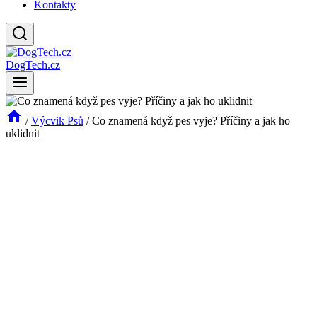
Kontakty
DogTech.cz
/
Výcvik Psů
/
Co znamená když pes vyje? Příčiny a jak ho
uklidnit