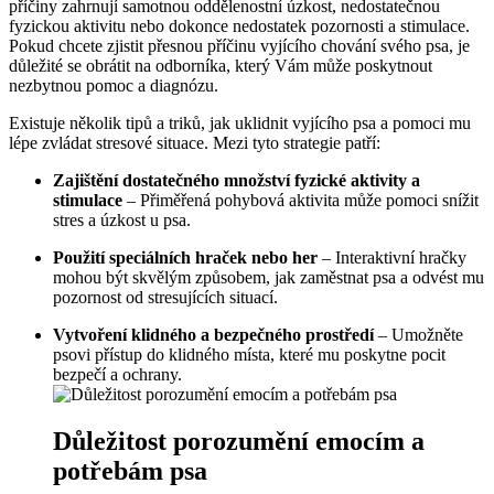
příčiny zahrnují samotnou oddělenostní úzkost, nedostatečnou
fyzickou aktivitu nebo dokonce nedostatek pozornosti a stimulace.
Pokud chcete zjistit přesnou příčinu vyjícího chování svého psa, je
důležité se obrátit na odborníka, který Vám může poskytnout
nezbytnou pomoc a diagnózu.
Existuje několik tipů a triků, jak uklidnit vyjícího psa a pomoci mu
lépe zvládat stresové situace. Mezi tyto strategie patří:
Zajištění dostatečného množství fyzické aktivity a
stimulace
– Přiměřená pohybová aktivita může pomoci snížit
stres a úzkost u psa.
Použití speciálních hraček nebo her
– Interaktivní hračky
mohou být skvělým způsobem, jak zaměstnat psa a odvést mu
pozornost od stresujících situací.
Vytvoření klidného a bezpečného prostředí
– Umožněte
psovi přístup do klidného místa, které mu poskytne pocit
bezpečí a ochrany.
Důležitost porozumění emocím a
potřebám psa