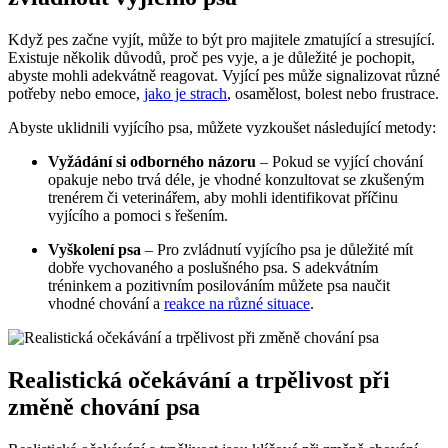
Když pes začne vyjít, může to být pro majitele zmatující a stresující.
Existuje několik důvodů, proč pes vyje, a je důležité je pochopit,
abyste mohli adekvátně reagovat. Vyjící pes může signalizovat různé
potřeby nebo emoce,
jako je strach
, osamělost, bolest nebo frustrace.
Abyste uklidnili vyjícího psa, můžete vyzkoušet následující metody:
Vyžádání si odborného názoru
– Pokud se vyjící chování
opakuje nebo trvá déle, je vhodné konzultovat se zkušeným
trenérem či veterinářem, aby mohli identifikovat příčinu
vyjícího a pomoci s řešením.
Vyškolení psa
– Pro zvládnutí vyjícího psa je důležité mít
dobře vychovaného a poslušného psa. S adekvátním
tréninkem a pozitivním posilováním můžete psa naučit
vhodné chování a
reakce na různé situace
.
Realistická očekávání a trpělivost při
změně chování psa