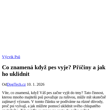
Výcvik Psů
Co znamená když pes vyje? Příčiny a jak
ho uklidnit
Od
DogTech.cz
10. 1. 2026
Víte, co znamená, když Váš pes začne vyjít do tmy? Tato činnost,
kterou mnoho majitelů psů považuje za rušivou, může mít skutečně
zajímavý význam. V tomto článku se podíváme na různé důvody,
proč psi vyívají, a jak můžete pomocí uklidnit svého chlupatého