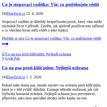
Co je stopovací vodítko: Vše, co potřebujete vědět
Od
DogTech.cz
12. 4. 2026
Stopovací vodítko je důležitý bezpečnostní prvek, který vám může
zachránit život v přírodě. Zjistěte, jak správně používat toto zařízení
a co všechno byste měli vědět o jeho funkci.
Přečtěte si více
Co je stopovací vodítko: Vše, co potřebujete vědět
Výcvik Psů
Co na psa proti klíšťatům: Nejlepší ochrana
Od
DogTech.cz
1. 2. 2026
Pokud máte doma psa, musíte myslet i na ochranu proti klíšťatům,
která je v létě zvlášť důležitá. Existuje několik možností, jak váš
čtyřnohý kamarád ochránit. Nejlepší ochrana jsou preventivní
přípravky, jako jsou speciální obojky nebo kapky na srst.