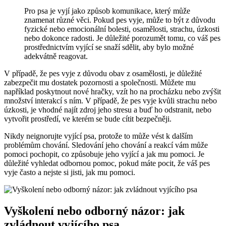
Pro psa je vyjí jako způsob komunikace, který může
znamenat různé věci. Pokud pes vyje, může to být z důvodu
fyzické nebo emocionální bolesti, osamělosti, strachu, úzkosti
nebo dokonce radosti. Je důležité porozumět tomu, co váš pes
prostřednictvím vyjící se snaží sdělit, aby bylo možné
adekvátně reagovat.
V případě, že pes vyje z důvodu obav z osamělosti, je důležité
zabezpečit mu dostatek pozornosti a společnosti. Můžete mu
například poskytnout nové hračky, vzít ho na procházku nebo zvýšit
množství interakcí s ním. V případě, že pes vyje kvůli strachu nebo
úzkosti, je vhodné najít zdroj jeho stresu a buď ho odstranit, nebo
vytvořit prostředí, ve kterém se bude cítit bezpečněji.
Nikdy neignorujte vyjící psa, protože to může vést k dalším
problémům chování. Sledování jeho chování a reakcí vám může
pomoci pochopit, co způsobuje jeho vyjící a jak mu pomoci. Je
důležité vyhledat odbornou pomoc, pokud máte pocit, že váš pes
vyje často a nejste si jisti, jak mu pomoci.
Vyškolení nebo odborný názor: jak
zvládnout vyjícího psa