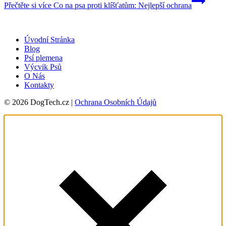
Přečtěte si více
Co na psa proti klíšťatům: Nejlepší ochrana
Úvodní Stránka
Blog
Psí plemena
Výcvik Psů
O Nás
Kontakty
© 2026 DogTech.cz |
Ochrana Osobních Údajů