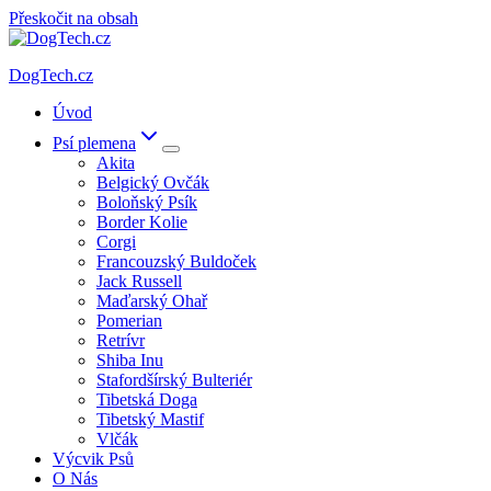
Přeskočit na obsah
DogTech.cz
Úvod
Psí plemena
Akita
Belgický Ovčák
Boloňský Psík
Border Kolie
Corgi
Francouzský Buldoček
Jack Russell
Maďarský Ohař
Pomerian
Retrívr
Shiba Inu
Stafordšírský Bulteriér
Tibetská Doga
Tibetský Mastif
Vlčák
Výcvik Psů
O Nás