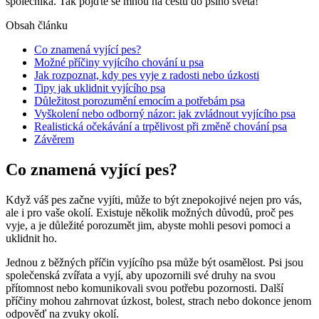
společníka. Tak pojďte se mnou na cestu do psího světa!
Obsah článku
Co znamená vyjící pes?
Možné příčiny vyjícího chování u psa
Jak rozpoznat, kdy pes vyje z radosti nebo úzkosti
Tipy jak uklidnit vyjícího psa
Důležitost porozumění emocím a potřebám psa
Vyškolení nebo odborný názor: jak zvládnout vyjícího psa
Realistická očekávání a trpělivost při změně chování psa
Závěrem
Co znamená vyjící pes?
Když váš pes začne vyjíti, může to být znepokojivé nejen pro vás,
ale i pro vaše okolí. Existuje několik možných důvodů, proč pes
vyje, a je důležité porozumět jim, abyste mohli pesovi pomoci a
uklidnit ho.
Jednou z běžných příčin vyjícího psa může být osamělost. Psi jsou
společenská zvířata a vyjí, aby upozornili své druhy na svou
přítomnost nebo komunikovali svou potřebu pozornosti. Další
příčiny mohou zahrnovat úzkost, bolest, strach nebo dokonce jenom
odpověď na zvuky okolí.