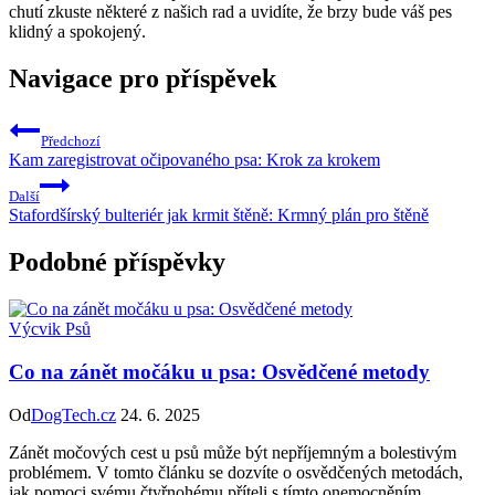
chutí zkuste některé z našich rad a uvidíte, že brzy bude váš pes
klidný a spokojený.
Navigace pro příspěvek
Předchozí
Kam zaregistrovat očipovaného psa: Krok za krokem
Další
Stafordšírský bulteriér jak krmit štěně: Krmný plán pro štěně
Podobné příspěvky
Výcvik Psů
Co na zánět močáku u psa: Osvědčené metody
Od
DogTech.cz
24. 6. 2025
Zánět močových cest u psů může být nepříjemným a bolestivým
problémem. V tomto článku se dozvíte o osvědčených metodách,
jak pomoci svému čtyřnohému příteli s tímto onemocněním.