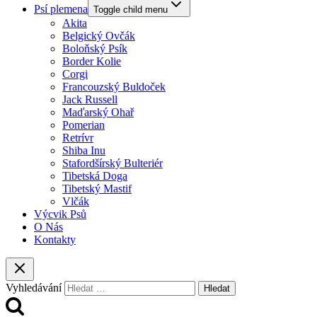
Psí plemena
Toggle child menu
Akita
Belgický Ovčák
Boloňský Psík
Border Kolie
Corgi
Francouzský Buldoček
Jack Russell
Maďarský Ohař
Pomerian
Retrívr
Shiba Inu
Stafordšírský Bulteriér
Tibetská Doga
Tibetský Mastif
Vlčák
Výcvik Psů
O Nás
Kontakty
Vyhledávání