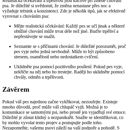
Realistická očekávání a trpělivost jsou klíčové při změně chování
psa. Je důležité si uvědomit, že změna nenastane přes noc a
vyžaduje trénink a konzistenci. Zde je několik tipů, jak se efektivně
vyrovnat s chováním psa:
Mějte realistická očekávání: Každý pes se učí jinak a některé
obtížné chování může trvat déle než jiné. Buďte trpěliví a
nepřestávejte se snažit.
Seznamte se s příčinami chování: Je důležité porozumět, proč
pes vyje nebo jedná nevhodně. Může to být způsobeno
stresem, osamělostí nebo nedostatkem cvičení.
Uklidněte psa pomocí pozitivního posílení: Pokud pes vyje,
nekřičte na něj nebo ho trestejte. Raději ho uklidněte pomocí
chvály, odměn a trpělivosti.
Závěrem
Pokud váš pes najednou začne vykřikovat, nezoufejte. Existuje
mnoho důvodů, proč může váš chlupáč vyjít. Možná je to
komunikace se samotnými psi, nebo prostě jen vyjadřují své emoce.
Důležité je zůstat klidný a nezpanikařit. Snažte se identifikovat, co
by mohlo vyvolat tento projev a postupujte podle toho.
Nezapomeňte, vašemu psovi záleží na vaší podpoře a pohodě. S