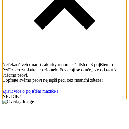
Nečekané veterinární zákroky mohou stát tisíce. S pojištěním
PetExpert zaplatíte jen zlomek. Postarají se o účty, vy o lásku k
vašemu psovi.
Dopřejte svému psovi nejlepší péči bez finanční zátěže!
Zjistit více o pojištění mazlíčka
NE, DÍKY