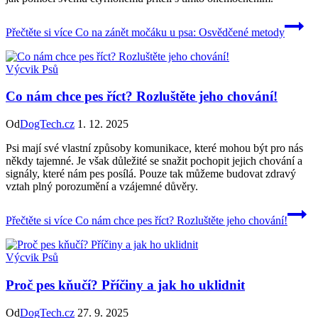
Přečtěte si více
Co na zánět močáku u psa: Osvědčené metody
Výcvik Psů
Co nám chce pes říct? Rozluštěte jeho chování!
Od
DogTech.cz
1. 12. 2025
Psi mají své vlastní způsoby komunikace, které mohou být pro nás
někdy tajemné. Je však důležité se snažit pochopit jejich chování a
signály, které nám pes posílá. Pouze tak můžeme budovat zdravý
vztah plný porozumění a vzájemné důvěry.
Přečtěte si více
Co nám chce pes říct? Rozluštěte jeho chování!
Výcvik Psů
Proč pes kňučí? Příčiny a jak ho uklidnit
Od
DogTech.cz
27. 9. 2025