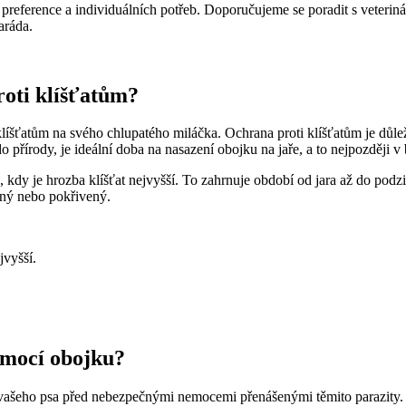
í preference a individuálních potřeb. Doporučujeme se poradit s vete
aráda.
roti klíšťatům?
 klíšťatům na svého chlupatého miláčka. Ochrana proti klíšťatům je důle
 přírody, je ideální doba na nasazení obojku na jaře, a to nejpozději v
, kdy je hrozba klíšťat nejvyšší. To zahrnuje období od jara až do podz
aný nebo pokřivený.
jvyšší.
omocí obojku?
 vašeho psa před nebezpečnými nemocemi přenášenými těmito parazity. 