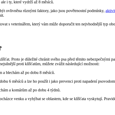
le i ty, které vydrží až 8 měsíců.
 být ovlivněna různými faktory, jako jsou povětrnostní podmínky,
aktiv
it.
tovat s veterinářem, který vám může doporučit ten nejvhodnější typ ob
?
 klíšťat. Proto je důležité chránit svého psa před těmito nebezpečnými 
ejsilnější proti klíšťatům, můžete zvážit následující možnosti:
ům a blechám až po dobu 8 měsíců.
 dobu 6 měsíců a lze ho použít i jako prevenci proti napadení psovodom
lechám a komárům až po dobu 4 týdnů.
ocházce venku a vyhýbat se oblastem, kde se klíšťata vyskytují. Pravid