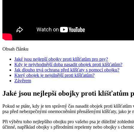
Obsah článku
Jaké jsou nejlepší obojky proti klíšťatům pro psy?
Kdy je nejvhodnější doba nasadit obojek proti klíšťatům?
Jak dlouho trvá ochrana před klíšťaty s pomocí obojku?
Který obojek je nejsilnější proti klíšťatům?
Závěrem
Jaké jsou nejlepší obojky proti klíšťatům 
Pokud se ptáte, kdy je ten správný čas nasadit obojek proti klíšťatům
psa před nebezpečnými onemocněními přenášenými klíšťaty, jako je na
Při výběru toho nejlepšího obojku pro vašeho psa je důležité zohledni
účinné, například obojky s přírodními repelenty nebo obojky s chemic