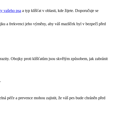
ity vašeho psa
a typ klíšťat v oblasti, kde žijete. Doporučuje se
ojku a frekvenci jeho výměny, aby váš mazlíček byl v bezpečí před
parazity. Obojky proti klíšťatům jsou skvělým způsobem, jak zabránit
.
elná péče a prevence mohou zajistit, že váš pes bude chráněn před