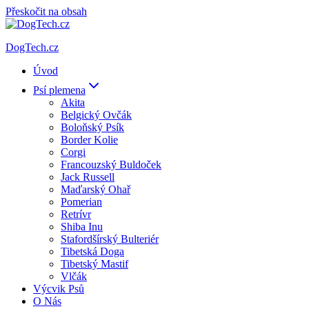
Přeskočit na obsah
DogTech.cz
Úvod
Psí plemena
Akita
Belgický Ovčák
Boloňský Psík
Border Kolie
Corgi
Francouzský Buldoček
Jack Russell
Maďarský Ohař
Pomerian
Retrívr
Shiba Inu
Stafordšírský Bulteriér
Tibetská Doga
Tibetský Mastif
Vlčák
Výcvik Psů
O Nás