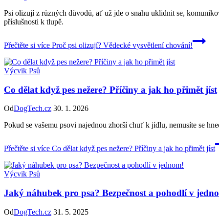
Psi olizují z různých důvodů, ať už jde o snahu uklidnit se, komuniko
příslušnosti k tlupě.
Přečtěte si více
Proč psi olizují? Vědecké vysvětlení chování!
Výcvik Psů
Co dělat když pes nežere? Příčiny a jak ho přimět jíst
Od
DogTech.cz
30. 1. 2026
Pokud se vašemu psovi najednou zhorší chuť k jídlu, nemusíte se hned
Přečtěte si více
Co dělat když pes nežere? Příčiny a jak ho přimět jíst
Výcvik Psů
Jaký náhubek pro psa? Bezpečnost a pohodlí v jedn
Od
DogTech.cz
31. 5. 2025