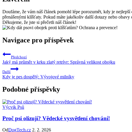
Doufáme, že vám náš článek pomohl lépe porozumět, kdy je nejlepší
přenášenými klíšťaty. Pokud máte jakékoliv další dotazy nebo obavy o
Děkujeme, že jste si přečetli náš článek!
Navigace pro příspěvek
Předchozí
Jaký má průměr v krku zlatý retrívr: Správná velikost obojku
Další
Kdy je pes dospělý: Vývojové milníky
Podobné příspěvky
Výcvik Psů
Proč psi olizují? Vědecké vysvětlení chování!
Od
DogTech.cz
2. 2. 2026