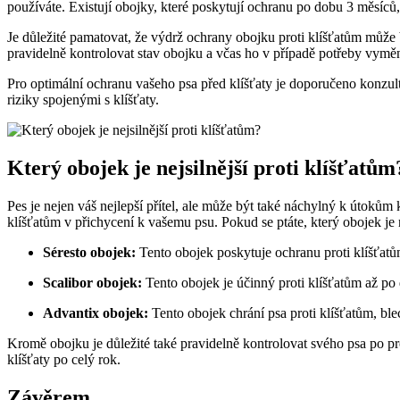
používáte. Existují obojky, které poskytují ochranu po dobu 3 měsíců, a
Je důležité pamatovat, že výdrž ochrany obojku proti klíšťatům může
pravidelně kontrolovat stav obojku a včas ho v případě potřeby vyměn
Pro optimální ochranu vašeho psa před klíšťaty je doporučeno konzul
riziky spojenými s klíšťaty.
Který obojek je nejsilnější proti klíšťatům
Pes je nejen váš nejlepší přítel, ale může být také náchylný k útokům
klíšťatům v přichycení k vašemu psu. Pokud se ptáte, který obojek je n
Séresto obojek:
Tento obojek poskytuje ochranu proti klíšťat
Scalibor obojek:
Tento obojek je účinný proti klíšťatům až po
Advantix obojek:
Tento obojek chrání psa proti klíšťatům, b
Kromě obojku je důležité také pravidelně kontrolovat svého psa po pr
klíšťaty po celý rok.
Závěrem