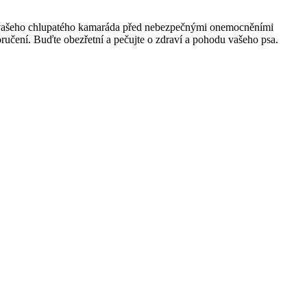
ně vašeho chlupatého kamaráda před nebezpečnými onemocněními
oručení. Buďte obezřetní a pečujte o zdraví a pohodu vašeho psa.