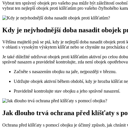
Vybrat ten správný obojek pro vašeho psa může být záležitostí osobn
vybrat ten nejlepší obojek proti klíšťatům pro vašeho čtyřnohého kam
Kdy je nejvhodnější doba nasadit obojek p
Většina majitelů psů se ptá, kdy je nejlepší doba nasadit obojek proti
v oblasti s vysokým výskytem klíšťat nebo se chystáte na procházku do
Je také důležité udržovat obojek proti klíšťatům aktivní po celou dobu
správně nasazen a pravidelně kontrolujte, zda není obojek opotřebov
Začněte s nasazením obojku na jaře, nejpozději v březnu.
Udržujte obojek aktivní během období, kdy je hrozba klíšťat ne
Pravidelně kontrolujte stav obojku a jeho správné nasazení.
Jak dlouho trvá ochrana před klíšťaty s p
Ochrana před klíšťaty s pomocí obojku je účinný způsob, jak chránit