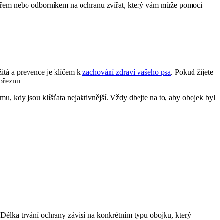
rinářem nebo odborníkem na ochranu zvířat, který vám může pomoci
žitá a prevence je klíčem k
zachování zdraví vašeho psa
. Pokud žijete
 březnu.
imu, kdy jsou klíšťata nejaktivnější. Vždy dbejte na to, aby obojek byl
Délka trvání ochrany závisí na konkrétním typu obojku, který