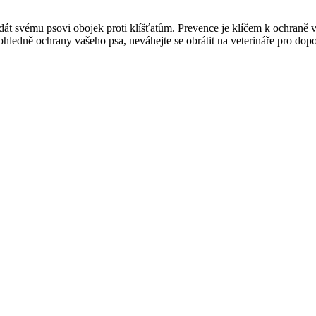
 dát svému psovi obojek proti klíšťatům. Prevence je klíčem k ochra
hledně ochrany vašeho psa, neváhejte se obrátit na veterináře pro dop