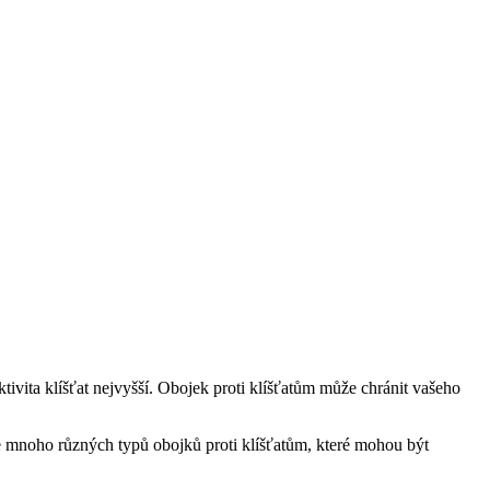
tivita klíšťat nejvyšší. Obojek proti klíšťatům může chránit vašeho
uje mnoho různých typů obojků proti klíšťatům, které mohou být