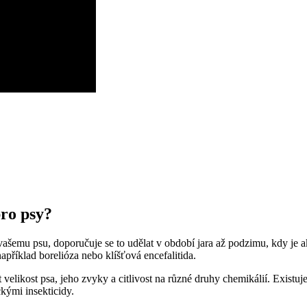
pro psy?
 vašemu psu, doporučuje se to udělat v období jara až podzimu, kdy je ak
příklad borelióza nebo klíšťová encefalitida.
t velikost psa, jeho zvyky a citlivost na různé druhy chemikálií. Exist
kými insekticidy.