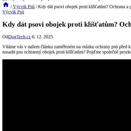
/
Výcvik Psů
/
Kdy dát psovi obojek proti klíšťatům? Ochrana a 
Výcvik Psů
Kdy dát psovi obojek proti klíšťatům? Oc
Od
DogTech.cz
6. 12. 2025
Vítáme vás v našem článku zaměřeném na otázku ochrany psů před klíšť
nasadit psu ochranný obojek proti klíšťatům? Pojďme společně prozk