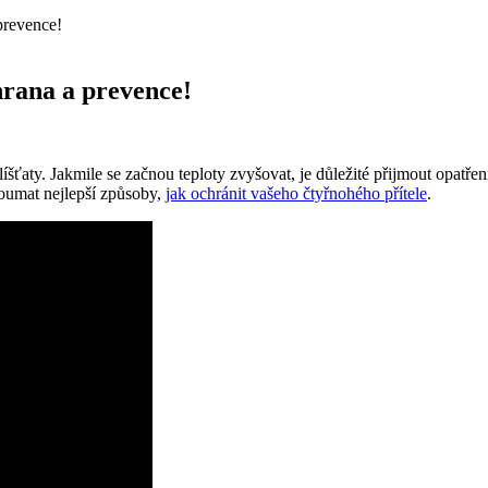
prevence!
hrana a prevence!
aty. Jakmile se začnou teploty zvyšovat, je důležité přijmout opatření
oumat nejlepší způsoby,
jak ochránit vašeho čtyřnohého přítele
.