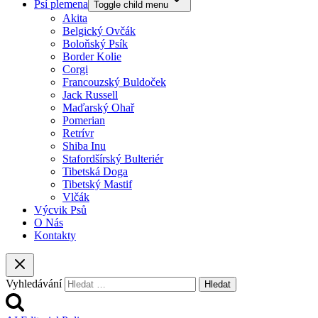
Psí plemena
Toggle child menu
Akita
Belgický Ovčák
Boloňský Psík
Border Kolie
Corgi
Francouzský Buldoček
Jack Russell
Maďarský Ohař
Pomerian
Retrívr
Shiba Inu
Stafordšírský Bulteriér
Tibetská Doga
Tibetský Mastif
Vlčák
Výcvik Psů
O Nás
Kontakty
Vyhledávání