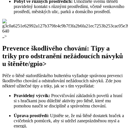
Pobyt ve různých prostředích:
Umožněte svému štěněti
pravidelný kontakt s různými prostředími, včetně venkovního
prostředí, městských ulic, parků a domácího prostředí.
„>
Prevence škodlivého chování: Tipy a
triky pro odstranění nežádoucích návyků
u štěněte/gpio>
Péče o štěně stafordšírského bulteriéra vyžaduje správnou prevenci
škodlivého chování a odstraňování nežádoucích návyků. Zde jsou
některé užitečné tipy a triky, jak se s tím vypořádat:
Pravidelný výcvik:
Procvičování základních povelů a hraní
si s hračkami jsou důležité aktivity pro štěně, které mu
pomohou naučit se disciplíně a správnému chování.
Úprava prostředí:
Ujistěte se, že má štěně dostatek hraček a
cvičebních pomůcek, aby si udržel zaneprázdněnou mysl a
energii.