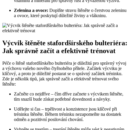
vitamínů a minerálů pro správný růst a vyváženou výživu.
Zelenina a ovoce:
Doplňte stravu štěněte o čerstvou zeleninu
a ovoce, které poskytují důležité živiny a vlákninu.
Výcvik štěněte stafordšírského bulteriéra:
Jak správně začít a efektivně trénovat
Péče o štěně stafordšírského bulteriéra je důležitá pro správný vývoj
a výchovu vašeho nového čtyřnohého přítele. Začátek výcviku je
klíčový, a proto je důležité postarat se o správný začátek tréninku.
Zde je několik tipů, jak správně začít a efektivně trénovat svého
štěněte:
Začněte co nejdříve – čím dříve začnete s výcvikem štěněte,
tím snazší bude získat potřebné dovednosti a návyky.
Udělejte si čas – trpělivost a konzistence jsou klíčové při
tréninku štěněte. Během tréninku nezapomeňte na dostatek
odměn a pozitivní posilování chování.
Vyhněte se trestům – trestání štěněte může vést k negativním