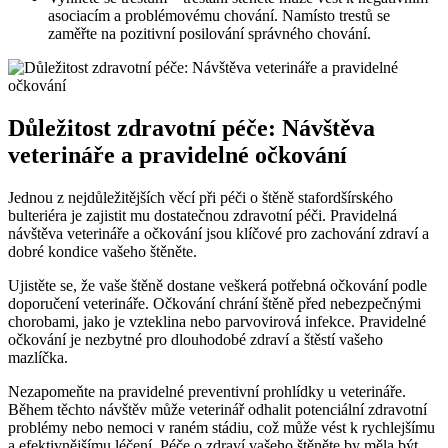
asociacím a problémovému chování. Namísto trestů se
zaměřte na pozitivní posilování správného chování.
Důležitost zdravotní péče: Návštěva
veterináře a pravidelné očkování
Jednou z nejdůležitějších věcí při péči o štěně stafordšírského
bulteriéra je zajistit mu dostatečnou zdravotní péči. Pravidelná
návštěva veterináře a očkování jsou klíčové pro zachování zdraví a
dobré kondice vašeho štěněte.
Ujistěte se, že vaše štěně dostane veškerá potřebná očkování podle
doporučení veterináře. Očkování chrání štěně před nebezpečnými
chorobami, jako je vzteklina nebo parvovirová infekce. Pravidelné
očkování je nezbytné pro dlouhodobé zdraví a štěstí vašeho
mazlíčka.
Nezapomeňte na pravidelné preventivní prohlídky u veterináře.
Během těchto návštěv může veterinář odhalit potenciální zdravotní
problémy nebo nemoci v raném stádiu, což může vést k rychlejšímu
a efektivnějšímu léčení. Péče o zdraví vašeho štěněte by měla být