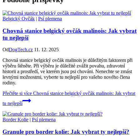
Belgický Ovčák
|
Psí plemena
Chovná stanice belgický ovčák malinois: Jak vybrat
tu nejlepší
Od
DogTech.cz
11. 12. 2025
Chovná stanice belgický ovčák malinois je důležitým faktorem při
výběru štěněte. Při výběru je důležité zvážit povahu, zdravotní
historii a prostředí, ve kterém jsou psi chováni. Nenechte se zmást
levnými možnostmi, vyberte tu nejlepší pro vašeho nového člena
rodiny.
Přečtěte si více
Chovná stanice belgický ovčák malinois: Jak vybrat
tu nejlepší
Border Kolie
|
Psí plemena
Granule pro border kolie: Jak vybrat ty nejlepší?