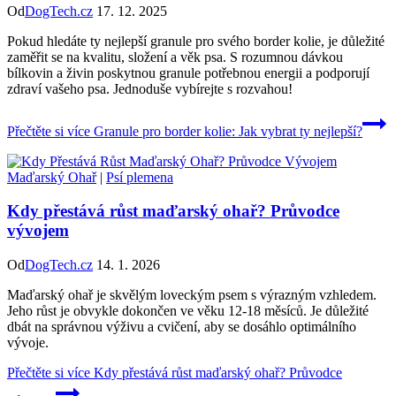
Od
DogTech.cz
17. 12. 2025
Pokud hledáte ty nejlepší granule pro svého border kolie, je důležité
zaměřit se na kvalitu, složení a věk psa. S rozumnou dávkou
bílkovin a živin poskytnou granule potřebnou energii a podporují
zdraví vašeho psa. Jednoduše vybírejte s rozvahou!
Přečtěte si více
Granule pro border kolie: Jak vybrat ty nejlepší?
Maďarský Ohař
|
Psí plemena
Kdy přestává růst maďarský ohař? Průvodce
vývojem
Od
DogTech.cz
14. 1. 2026
Maďarský ohař je skvělým loveckým psem s výrazným vzhledem.
Jeho růst je obvykle dokončen ve věku 12-18 měsíců. Je důležité
dbát na správnou výživu a cvičení, aby se dosáhlo optimálního
vývoje.
Přečtěte si více
Kdy přestává růst maďarský ohař? Průvodce