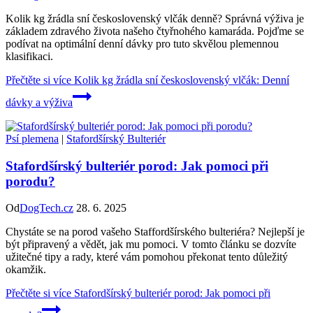
Kolik kg žrádla sní československý vlčák denně? Správná výživa je
základem zdravého života našeho čtyřnohého kamaráda. Pojďme se
podívat na optimální denní dávky pro tuto skvělou plemennou
klasifikaci.
Přečtěte si více
Kolik kg žrádla sní československý vlčák: Denní
dávky a výživa
Psí plemena
|
Stafordšírský Bulteriér
Stafordšírský bulteriér porod: Jak pomoci při
porodu?
Od
DogTech.cz
28. 6. 2025
Chystáte se na porod vašeho Staffordšírského bulteriéra? Nejlepší je
být připravený a vědět, jak mu pomoci. V tomto článku se dozvíte
užitečné tipy a rady, které vám pomohou překonat tento důležitý
okamžik.
Přečtěte si více
Stafordšírský bulteriér porod: Jak pomoci při