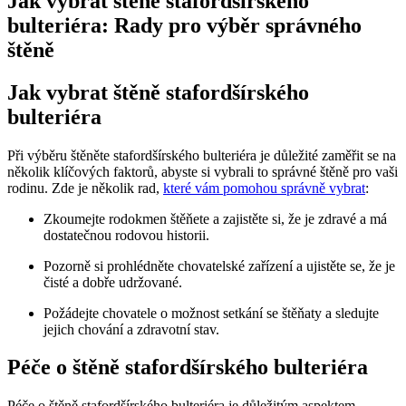
Jak vybrat štěně stafordšírského
bulteriéra: Rady pro výběr správného
štěně
Jak vybrat štěně stafordšírského
bulteriéra
Při výběru štěněte stafordšírského bulteriéra je důležité zaměřit se na
několik klíčových faktorů, abyste si vybrali to správné štěně pro vaši
rodinu. Zde je několik rad,
které vám pomohou správně vybrat
:
Zkoumejte rodokmen štěňete a zajistěte si, že je zdravé a má
dostatečnou rodovou historii.
Pozorně si prohlédněte chovatelské zařízení a ujistěte se, že je
čisté a dobře udržované.
Požádejte chovatele o možnost setkání se štěňaty a sledujte
jejich chování a zdravotní stav.
Péče o štěně stafordšírského bulteriéra
Péče o štěně stafordšírského bulteriéra je důležitým aspektem