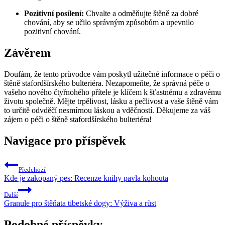
Pozitivní posílení:
Chvalte a odměňujte štěně za dobré
chování, aby se učilo správným způsobům a upevnilo
pozitivní chování.
Závěrem
Doufám, že tento průvodce vám poskytl užitečné informace o péči o
štěně stafordšírského bulteriéra. Nezapomeňte, že správná péče o
vašeho nového čtyřnohého přítele je klíčem k šťastnému a zdravému
životu společně. Mějte trpělivost, lásku a pečlivost a vaše štěně vám
to určitě odvděčí nesmírnou láskou a vděčností. Děkujeme za váš
zájem o péči o štěně stafordšírského bulteriéra!
Navigace pro příspěvek
Předchozí
Kde je zakopaný pes: Recenze knihy pavla kohouta
Další
Granule pro štěňata tibetské dogy: Výživa a růst
Podobné příspěvky