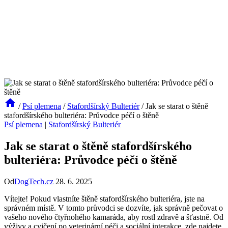
/
Psí plemena
/
Stafordšírský Bulteriér
/
Jak se starat o štěně
stafordšírského bulteriéra: Průvodce péčí o štěně
Psí plemena
|
Stafordšírský Bulteriér
Jak se starat o štěně stafordšírského
bulteriéra: Průvodce péčí o štěně
Od
DogTech.cz
28. 6. 2025
Vítejte! Pokud vlastníte štěně stafordšírského bulteriéra, jste na
správném místě. V tomto průvodci se dozvíte, jak správně pečovat o
vašeho nového čtyřnohého kamaráda, aby rostl zdravě a šťastně. Od
výživy a cvičení po veterinární péči a sociální interakce, zde najdete