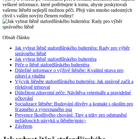
veškeré informace, které potřebujete k tomu, abyste poskytovali
vašemu štěněti nejlepší možnou péči. Přeji vám mnoho radostných
chvil s vaším novým členem rodiny!
Obsah článku
Jak vybrat štěně stafordšírského bulteriéra: Rady pro výběr
správného štěně
Jak vybrat štěně stafordšírského bulteriéra
Péče o štěně stafordšírského bulteriéra
Důležité informace o výživě štěněte: Kvalitní strava pro
zdraví a vitalitu
Výcvik štěněte stafordšírského bulteriéra: Jak správně začít a
efektivně trénovat
Důležitost zdravotní péče: Návštěva veterináře a pravidelné
očkování
Socializace štěněte: Budování důvěry a kontakt s okolím pro
šťastného a vyrovnaného psa
Prevence škodlivého chování: Tipy a triky pro odstranění
nežádoucích návyků u štěněte/gpio>
Závěrem