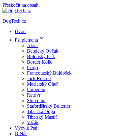
Přeskočit na obsah
DogTech.cz
Úvod
Psí plemena
Akita
Belgický Ovčák
Boloňský Psík
Border Kolie
Corgi
Francouzský Buldoček
Jack Russell
Maďarský Ohař
Pomerian
Retrívr
Shiba Inu
Stafordšírský Bulteriér
Tibetská Doga
Tibetský Mastif
Vlčák
Výcvik Psů
O Nás