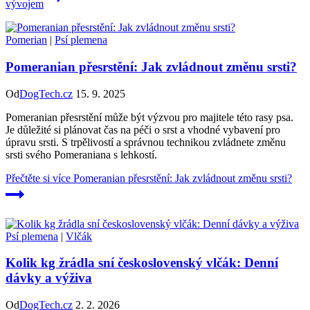
vývojem
Pomerian
|
Psí plemena
Pomeranian přesrstění: Jak zvládnout změnu srsti?
Od
DogTech.cz
15. 9. 2025
Pomeranian přesrstění může být výzvou pro majitele této rasy psa.
Je důležité si plánovat čas na péči o srst a vhodné vybavení pro
úpravu srsti. S trpělivostí a správnou technikou zvládnete změnu
srsti svého Pomeraniana s lehkostí.
Přečtěte si více
Pomeranian přesrstění: Jak zvládnout změnu srsti?
Psí plemena
|
Vlčák
Kolik kg žrádla sní československý vlčák: Denní
dávky a výživa
Od
DogTech.cz
2. 2. 2026