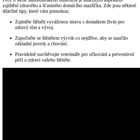
zajištění zdravého a šťastného domácího mazlíčka. Zde jsou některé
důležité tipy, které vám pomohou:
Zajistěte štěněti vyváženou stravu s dostatkem živin pro
zdravý růst a vývoj.
Započněte se štěnětem výcvik co nejdříve, aby se naučilo
základní povely a chování.
Pravidelně navštěvujte veterináře pro očkování a preventivní
péči o zdraví vašeho štěněte.