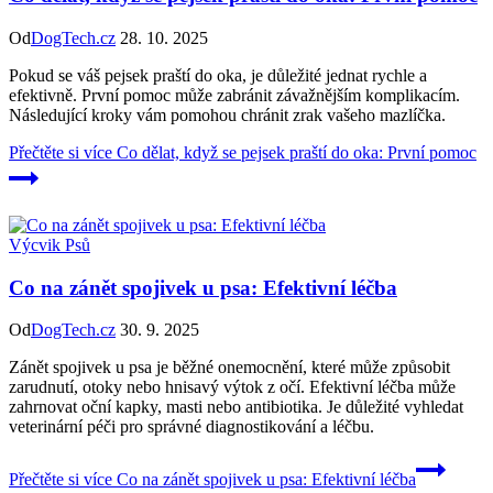
Od
DogTech.cz
28. 10. 2025
Pokud se váš pejsek praští do oka, je důležité jednat rychle a
efektivně. První pomoc může zabránit závažnějším komplikacím.
Následující kroky vám pomohou chránit zrak vašeho mazlíčka.
Přečtěte si více
Co dělat, když se pejsek praští do oka: První pomoc
Výcvik Psů
Co na zánět spojivek u psa: Efektivní léčba
Od
DogTech.cz
30. 9. 2025
Zánět spojivek u psa je běžné onemocnění, které může způsobit
zarudnutí, otoky nebo hnisavý výtok z očí. Efektivní léčba může
zahrnovat oční kapky, masti nebo antibiotika. Je důležité vyhledat
veterinární péči pro správné diagnostikování a léčbu.
Přečtěte si více
Co na zánět spojivek u psa: Efektivní léčba