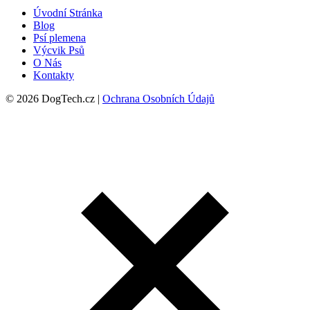
Úvodní Stránka
Blog
Psí plemena
Výcvik Psů
O Nás
Kontakty
© 2026 DogTech.cz |
Ochrana Osobních Údajů