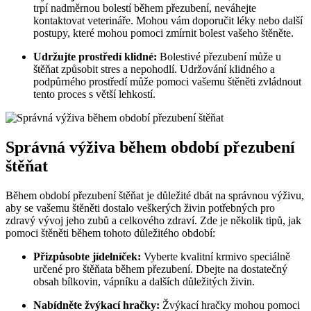
trpí nadměrnou bolestí během přezubení, neváhejte
kontaktovat veterináře. Mohou vám doporučit léky nebo další
postupy, které mohou pomoci zmírnit bolest vašeho štěněte.
Udržujte prostředí klidné:
Bolestivé přezubení může u
štěňat způsobit stres a nepohodlí. Udržování klidného a
podpůrného prostředí může pomoci vašemu štěněti zvládnout
tento proces s větší lehkostí.
Správná výživa během období přezubení
štěňat
Během období přezubení štěňat je důležité dbát na správnou výživu,
aby se vašemu štěněti dostalo veškerých živin potřebných pro
zdravý vývoj jeho zubů a celkového zdraví. Zde je několik tipů, jak
pomoci štěněti během tohoto důležitého období:
Přizpůsobte jídelníček:
Vyberte kvalitní krmivo speciálně
určené pro štěňata během přezubení. Dbejte na dostatečný
obsah bílkovin, vápníku a dalších důležitých živin.
Nabídněte žvýkací hračky:
Žvýkací hračky mohou pomoci