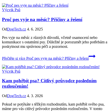
Výcvik Psů
Proč pes vyje na měsíc? Příčiny a řešení
Od
DogTech.cz
4. 6. 2025
Pes vyje na měsíc z různých důvodů, včetně osamocení nebo
komunikace s ostatními psy. Důležité je porozumět jeho potřebám a
poskytnout mu správnou péči a pozornost.
Přečtěte si více
Proč pes vyje na měsíc? Příčiny a řešení
Výcvik Psů
Kam pohřbít psa? Citlivý průvodce posledním
rozloučením!
Od
DogTech.cz
4. 3. 2026
Pokud se potýkáte s těžkým rozhodnutím, kam pohřbít svého psa,
máme pro vás citlivý průvodce posledním rozloučením. V tomto