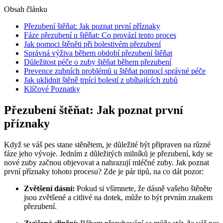
Obsah článku
Přezubení štěňat: Jak poznat první příznaky
Fáze přezubení u štěňat: Co provází tento proces
Jak pomoci štěněti při bolestivém přezubení
Správná výživa během období přezubení štěňat
Důležitost péče o zuby štěňat během přezubení
Prevence zubních problémů u štěňat pomocí správné péče
Jak uklidnit štěně trpící bolestí z ubíhajících zubů
Klíčové Poznatky
Přezubení štěňat: Jak poznat první
příznaky
Když se váš pes stane stěnětem, je důležité být připraven na různé
fáze jeho vývoje. Jedním z důležitých milníků je přezubení, kdy se
nové zuby začnou objevovat a nahrazují mléčné zuby. Jak poznat
první příznaky tohoto procesu? Zde je pár tipů, na co dát pozor:
Zvětšení dásní:
Pokud si všimnete, že dásně vašeho štěněte
jsou zvětšené a citlivé na dotek, může to být prvním znakem
přezubení.