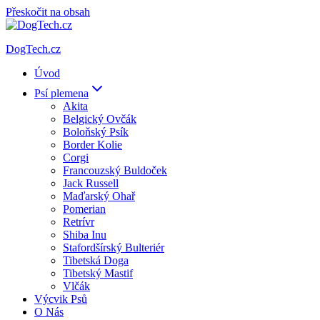
Přeskočit na obsah
DogTech.cz
Úvod
Psí plemena
Akita
Belgický Ovčák
Boloňský Psík
Border Kolie
Corgi
Francouzský Buldoček
Jack Russell
Maďarský Ohař
Pomerian
Retrívr
Shiba Inu
Stafordšírský Bulteriér
Tibetská Doga
Tibetský Mastif
Vlčák
Výcvik Psů
O Nás