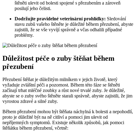
štěněti ulevit od bolesti spojené s přezubením a zároveň
posilují jeho čelisti.
Dodržujte pravidelné veterinární prohlídky:
Sledování
stavu zubů vašeho štěněte je důležité během přezubení, abyste
zajistili, že se vše vyvíjí správně a včas odhalili případné
problémy.
Důležitost péče o zuby štěňat během
přezubení
Přezubení štěňat je důležitým milníkem v jejich životě, který
vyžaduje zvláštní péči a pozornost. Během této fáze se štěněti
začínají trhat mléčné zoubky a růst nové trvalé zuby. Je důležité,
abyste se o zuby svého štěněte starali správně, abyste zajistili, že jim
vyrostou zdravé a silné zuby.
Během přezubení mohou být štěňata náchylná k bolesti a nepohodlí,
proto je důležité být na ně citliví a pomoci jim ulevit od
nepříjemných symptomů. Existuje několik způsobů, jak pomoci
štěňátku během přezubení, včetně: