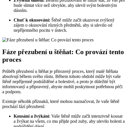
Zvýšená slinění:
Během přezubování se může stát, že váš pes
bude slintat více než obvykle, aby ulevil svým bolestivým
dásním.
Chuť k okusování:
Štěně může začít ukazovat zvýšený
zájem o okusování různých předmětů, aby si ulevilo od
nepříjemného pocitu v ústech.
Fáze přezubení u štěňat: Co provází tento
proces
Průběh přezubení u štěňat je přirozený proces, který malé štěňata
absolvují během svého růstu. Během tohoto období může být vaše
štěně nepříjemně podrážděné a bolestivé, a proto je důležité být
informovaný a připravený, abyste mohli poskytnout potřebnou péči
a podporu.
Existuje několik příznaků, které mohou naznačovat, že vaše štěně
prochází fází přezubení:
Kousání a žvýkání
: Vaše štěně může začít intenzivně kousat
a žvýkat na všem, co mu přijde pod zuby, aby ulevilo bolesti a
podráždění dásní.