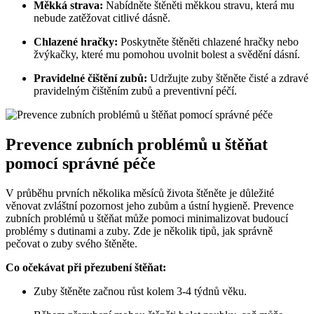
Měkká strava:
Nabídněte štěněti měkkou stravu, která mu
nebude zatěžovat citlivé dásně.
Chlazené hračky:
Poskytněte štěněti chlazené hračky nebo
žvýkačky, které mu pomohou uvolnit bolest a svědění dásní.
Pravidelné čištění zubů:
Udržujte zuby štěněte čisté a zdravé
pravidelným čištěním zubů a preventivní péčí.
Prevence zubních problémů u štěňat
pomocí správné péče
V průběhu prvních několika měsíců života štěněte je důležité
věnovat zvláštní pozornost jeho zubům a ústní hygieně. Prevence
zubních problémů u štěňat může pomoci minimalizovat budoucí
problémy s dutinami a zuby. Zde je několik tipů, jak správně
pečovat o zuby svého štěněte.
Co očekávat při přezubení štěňat:
Zuby štěněte začnou růst kolem 3-4 týdnů věku.