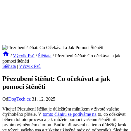
/
Výcvik Psů
/
Štěňata
/
Přezubení štěňat: Co očekávat a jak
pomoci štěněti
Štěňata
|
Výcvik Psů
Přezubení štěňat: Co očekávat a jak
pomoci štěněti
Od
DogTech.cz
31. 12. 2025
Vítejte! Přezubení štěňat je důležitým milníkem v životě vašeho
čtyřnohého přítele. V
tomto článku se podíváme na
to, co očekávat
během tohoto procesu a jak můžete pomoci vašemu štěněti při
prvním výměnném chrupu. Buďte připraveni na tento důležitý krok
ve vývoji vašeho psa a získejte užitečné rady od odborníků. Sledujte