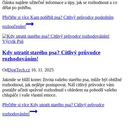
článku najdete užitečné informace a tipy, jak se rozhodnout a co
dělat po pohřbu.
Přečtěte si více
Kam pohřbít psa? Citlivý průvodce posledním
rozloučením!
Výcvik Psů
Kdy utratit starého psa? Citlivý průvodce
rozhodováním!
Od
DogTech.cz
16. 11. 2025
Jakmile se blíží konec života vašeho starého psa, může být obtížné
rozhodnout, jak nejlépe postupovat. Náš citlivý průvodce vám
pomůže učinit správné rozhodnutí s ohledem na pohodlí vašeho
chlupáče i vaše vlastní emoce.
Přečtěte si více
Kdy utratit starého psa? Citlivý průvodce
rozhodováním!