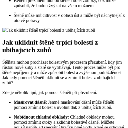
Během přezubení mohou štěněti bolet zoubky, což může
způsobit, že budou žvýkat na všem možném.
Štěně může mít citlivost v oblasti úst a může být náchylnější k
otravě potravy.
Jak uklidnit štěně trpící bolestí z
ubíhajících zubů
Štěňata mohou procházet bolestivým procesem přezubení, kdy jim
růstou nové zuby a staré se vytrhávají. Tento proces může být pro
štěně nepříjemný a může způsobit bolest a zvýšenou podrážděnost.
Jak tedy pomoci štěněti uklidnit se a zmírnit bolest z ubíhajících
zubů?
Zde je několik tipů, jak pomoci štěněti při přezubení:
Masírovat dásně
: Jemné masírování dásní může štěněti
pomoci zmírnit bolest a uvolnit tlak z ubíhajících zubů.
Nabídnout chladné obklady
: Chladné obklady mohou
pomoci zmírnit otoky a zklidnit bolestivé dásně. Můžete
použít například speciální hračky plné vody, které se schovají