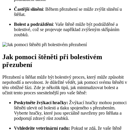
Častější slinění
: Během přezubení se může zvýšit slinění u
štěňat.
Bolest a podráždění
: Vaše štěně může být podrážděné a
bolestivé, což se projevuje například zvýšeným skřípáním
zoubků.
Jak pomoci štěněti při bolestivém
přezubení
Přezubení u štěňat může být bolestivý proces, který může způsobit
nepohodlí a nevolnost. Je důležité vědět, jak pomoci svému štěněti v
této obtížné fázi. Zde je několik tipů, jak minimalizovat bolest a
učinit tento proces snesitelnější pro vaše štěně:
Poskytněte žvýkací hračky:
Žvýkací hračky mohou pomoci
štěněti ulevit od bolesti a tlaku spojeného s přezubením.
Vyberte hračky, které jsou speciálně navrženy pro štěňata a
podporují zdravý růst zoubků.
Vyhledejte veterinární radu:
Pokud se zdá, že vaše štěně