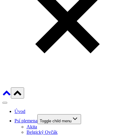
Úvod
Psí plemena
Toggle child menu
Akita
Belgický Ovčák