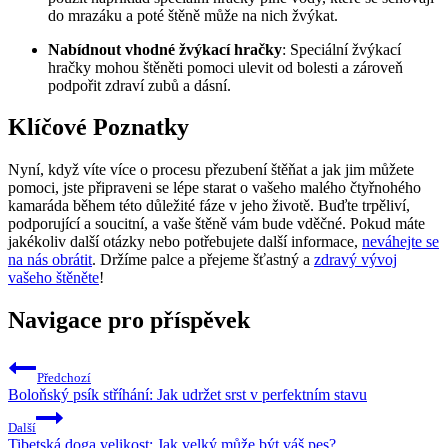
do mrazáku a poté štěně může na nich žvýkat.
Nabídnout vhodné žvýkací hračky
: Speciální žvýkací
hračky mohou štěněti pomoci ulevit od bolesti a zároveň
podpořit zdraví zubů a dásní.
Klíčové Poznatky
Nyní, když víte více o procesu přezubení štěňat a jak jim můžete
pomoci, jste připraveni se lépe starat o vašeho malého čtyřnohého
kamaráda během této důležité fáze v jeho životě. Buďte trpěliví,
podporující a soucitní, a vaše štěně vám bude vděčné. Pokud máte
jakékoliv další otázky nebo potřebujete další informace,
neváhejte se
na nás obrátit
. Držíme palce a přejeme šťastný a
zdravý vývoj
vašeho štěněte
!
Navigace pro příspěvek
Předchozí
Boloňský psík stříhání: Jak udržet srst v perfektním stavu
Další
Tibetská doga velikost: Jak velký může být váš pes?