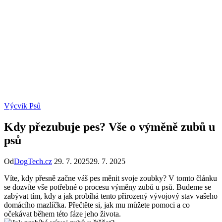
Výcvik Psů
Kdy přezubuje pes? Vše o výměně zubů u
psů
Od
DogTech.cz
29. 7. 2025
29. 7. 2025
Víte, kdy přesně začne váš pes měnit svoje zoubky? V tomto článku
se dozvíte vše potřebné o procesu výměny zubů u psů. Budeme se
zabývat tím, kdy a jak probíhá tento přirozený vývojový stav vašeho
domácího mazlíčka. Přečtěte si, jak mu můžete pomoci a co
očekávat během této fáze jeho života.