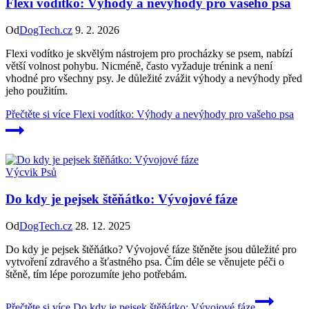
Flexi vodítko: Výhody a nevýhody pro vašeho psa
Od
DogTech.cz
9. 2. 2026
Flexi vodítko je skvělým nástrojem pro procházky se psem, nabízí
větší volnost pohybu. Nicméně, často vyžaduje trénink a není
vhodné pro všechny psy. Je důležité zvážit výhody a nevýhody před
jeho použitím.
Přečtěte si více
Flexi vodítko: Výhody a nevýhody pro vašeho psa
Výcvik Psů
Do kdy je pejsek štěňátko: Vývojové fáze
Od
DogTech.cz
28. 12. 2025
Do kdy je pejsek štěňátko? Vývojové fáze štěněte jsou důležité pro
vytvoření zdravého a šťastného psa. Čím déle se věnujete péči o
štěně, tím lépe porozumíte jeho potřebám.
Přečtěte si více
Do kdy je pejsek štěňátko: Vývojové fáze