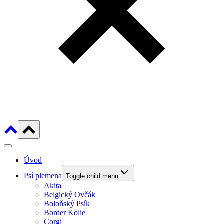
Úvod
Psí plemena
Toggle child menu
Akita
Belgický Ovčák
Boloňský Psík
Border Kolie
Corgi