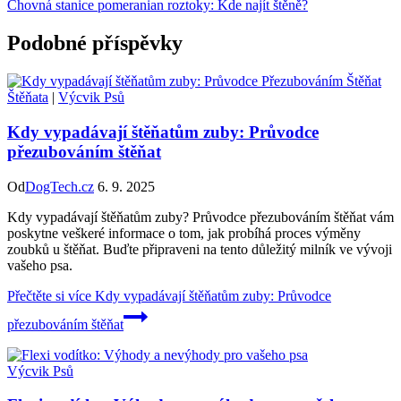
Chovná stanice pomeranian roztoky: Kde najít štěně?
Podobné příspěvky
Štěňata
|
Výcvik Psů
Kdy vypadávají štěňatům zuby: Průvodce
přezubováním štěňat
Od
DogTech.cz
6. 9. 2025
Kdy vypadávají štěňatům zuby? Průvodce přezubováním štěňat vám
poskytne veškeré informace o tom, jak probíhá proces výměny
zoubků u štěňat. Buďte připraveni na tento důležitý milník ve vývoji
vašeho psa.
Přečtěte si více
Kdy vypadávají štěňatům zuby: Průvodce
přezubováním štěňat
Výcvik Psů