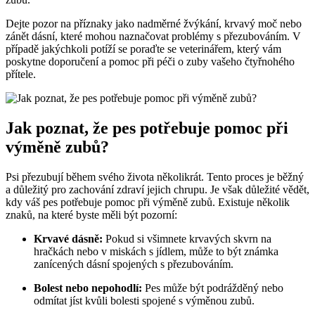
Dejte pozor na příznaky jako nadměrné žvýkání, krvavý moč nebo
zánět dásní, které mohou naznačovat problémy s přezubováním. V
případě jakýchkoli potíží se poraďte se veterinářem, který vám
poskytne doporučení a pomoc při péči o zuby vašeho čtyřnohého
přítele.
Jak poznat, že pes potřebuje pomoc při
výměně zubů?
Psi přezubují během svého života několikrát. Tento proces je běžný
a důležitý pro zachování zdraví jejich chrupu. Je však důležité vědět,
kdy váš pes potřebuje pomoc při výměně zubů. Existuje několik
znaků, na které byste měli být pozorní:
Krvavé dásně:
Pokud si všimnete krvavých skvrn na
hračkách nebo v miskách s jídlem, může to být známka
zanícených dásní spojených s přezubováním.
Bolest nebo nepohodlí:
Pes může být podrážděný nebo
odmítat jíst kvůli bolesti spojené s výměnou zubů.