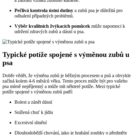
a zabrání vzniku zubního kamene.
Pečlivá kontrola ústní dutiny
a zubů psa je důležitá pro
odhalení případných problémů.
Výběr kvalitních žvýkacích pomůcek
může napomoci k
udržení zdravých zubů a dásní u psa.
Typické potíže spojené s výměnou zubů u
psa
Dobře vědět, že výměna zubů je běžným procesem u psů a obvykle
začíná kolem 4-6 měsíců věku. Tento proces může být pro vašeho
psa mírně nepříjemný a může mít některé potíže. Mezi typické
potíže spojené s výměnou zubů patří:
Bolest a zánět dásní
Snížená chuť k jídlu
Excesivní slinění
Dlouhodobější chování, jako je hrabání zoubky o předměty