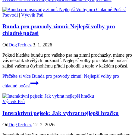
Psovodi
|
Výcvik Psů
Bunda pro psovody zimní: Nejlepší volby pro
chladné počasí
Od
DogTech.cz
3. 1. 2026
Pokud hledáte bundu pro vašeho psa na zimní procházky, máme pro
vás několik skvělých možností. Nejlepší volby pro chladné počasí
zajistí vašemu čtyřnohému příteli pohodlí a teplo v každém počasí.
Přečtěte si více
Bunda pro psovody zimní: Nejlepší volby pro
chladné počasí
Výcvik Psů
Interaktivní pejsek: Jak vybrat nejlepší hračku
Od
DogTech.cz
12. 2. 2026
Interaktivní hračky pro pejsky se staly populární volbou pro zábavu