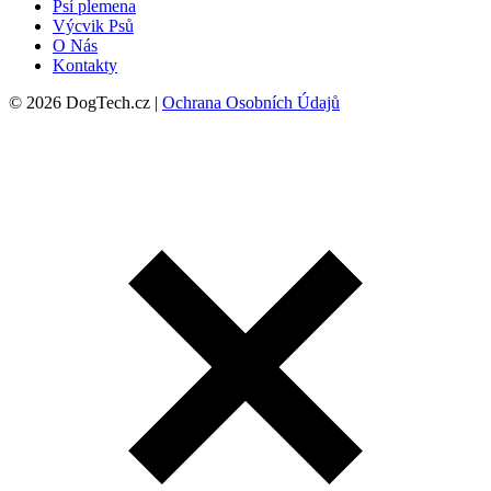
Psí plemena
Výcvik Psů
O Nás
Kontakty
© 2026 DogTech.cz |
Ochrana Osobních Údajů