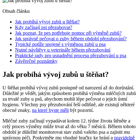
Obsah článku
Jak probíhá vývoj zubů u štěňat?
Kdy začínají psi přezubovat?
Jak poznat, že pes potřebuje pomoc při výměně zubů?
Jak správně pečovat o zuby během období přezubování?
Typické potíže spojené s výměnou zubů u psa
Nutné návštěvy u veterináře během přezubování
Praktické rady pro usnadnění procesu přezubování u psa
Závěrečné poznámky
Jak probíhá vývoj zubů u štěňat?
U štěňat probíhá vývoj zubů postupně od narození až do dorůstání.
Důležité je vědět, jakým způsobem probíhá výměna mléčných zubů
za trvalé zuby u psů, abychom mohli lépe pečovat o jejich ústní
hygienu. Všechny psy přezubování řeší odlišně, ale existují některé
obecné znaky,
na které byste měli
být pozorní.
Mléčné zuby začínají vypadávat kolem 12. týdne života štěněte a
celý proces výměny může trvat až do věku 7 měsíců. Během tohoto
období je důležité monitorovat stav zubů vašeho psa a zajistit mu
správnou péči. Poskytněte mu vhodné hračky ke hrání a
pravidelně