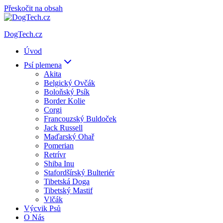
Přeskočit na obsah
DogTech.cz
Úvod
Psí plemena
Akita
Belgický Ovčák
Boloňský Psík
Border Kolie
Corgi
Francouzský Buldoček
Jack Russell
Maďarský Ohař
Pomerian
Retrívr
Shiba Inu
Stafordšírský Bulteriér
Tibetská Doga
Tibetský Mastif
Vlčák
Výcvik Psů
O Nás