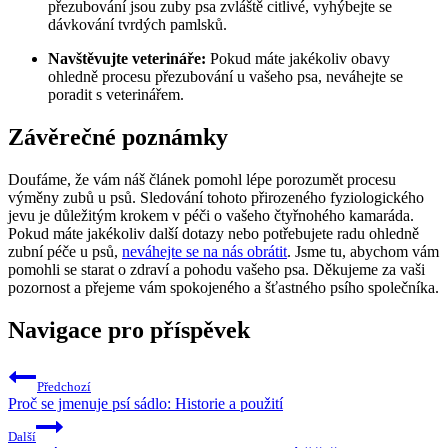
přezubování jsou zuby psa zvláště citlivé, vyhýbejte se
dávkování tvrdých pamlsků.
Navštěvujte veterináře:
Pokud máte jakékoliv obavy
ohledně procesu přezubování u vašeho psa, neváhejte se
poradit s veterinářem.
Závěrečné poznámky
Doufáme, že vám náš článek pomohl lépe porozumět procesu
výměny zubů u psů. Sledování tohoto přirozeného fyziologického
jevu je důležitým krokem v péči o vašeho čtyřnohého kamaráda.
Pokud máte jakékoliv další dotazy nebo potřebujete radu ohledně
zubní péče u psů,
neváhejte se na nás obrátit
. Jsme tu, abychom vám
pomohli se starat o zdraví a pohodu vašeho psa. Děkujeme za vaši
pozornost a přejeme vám spokojeného a šťastného psího společníka.
Navigace pro příspěvek
Předchozí
Proč se jmenuje psí sádlo: Historie a použití
Další