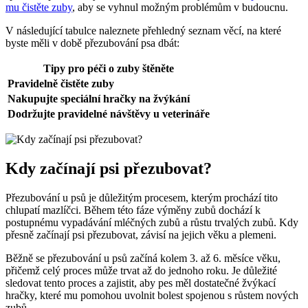
mu čistěte zuby
, aby se vyhnul možným problémům v budoucnu.
V následující tabulce naleznete přehledný seznam věcí, na které
byste měli v době přezubování psa dbát:
Tipy pro péči o zuby štěněte
Pravidelně čistěte zuby
Nakupujte speciální hračky na žvýkání
Dodržujte pravidelné návštěvy u veterináře
Kdy začínají psi přezubovat?
Přezubování u psů je důležitým procesem, kterým prochází tito
chlupatí mazlíčci. Během této fáze výměny zubů dochází k
postupnému vypadávání mléčných zubů a růstu trvalých zubů. Kdy
přesně začínají psi přezubovat, závisí na jejich věku a plemeni.
Běžně se přezubování u psů začíná kolem 3. až 6. měsíce věku,
přičemž celý proces může trvat až do jednoho roku. Je důležité
sledovat tento proces a zajistit, aby pes měl dostatečné žvýkací
hračky, které mu pomohou uvolnit bolest spojenou s růstem nových
zubů.