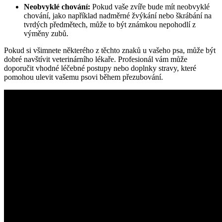
Neobvyklé chování:
Pokud vaše zvíře bude mít neobvyklé
chování, jako například nadměrné žvýkání nebo škrábání na
tvrdých předmětech, může to být známkou nepohodlí z
výměny zubů.
Pokud si všimnete některého z těchto znaků u vašeho psa, může být
dobré navštívit veterinárního lékaře. Profesionál vám může
doporučit vhodné léčebné postupy nebo doplnky stravy, které
pomohou ulevit vašemu psovi během přezubování.