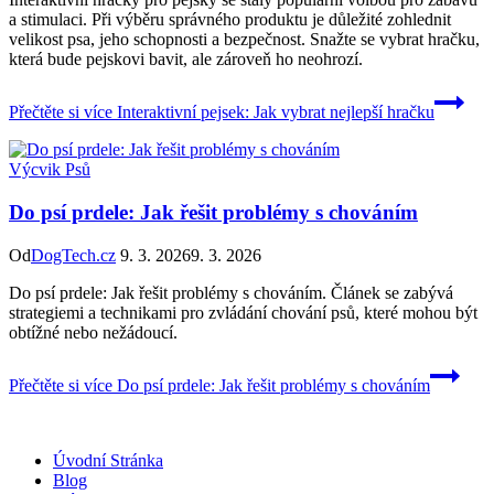
a stimulaci. Při výběru správného produktu je důležité zohlednit
velikost psa, jeho schopnosti a bezpečnost. Snažte se vybrat hračku,
která bude pejskovi bavit, ale zároveň ho neohrozí.
Přečtěte si více
Interaktivní pejsek: Jak vybrat nejlepší hračku
Výcvik Psů
Do psí prdele: Jak řešit problémy s chováním
Od
DogTech.cz
9. 3. 2026
9. 3. 2026
Do psí prdele: Jak řešit problémy s chováním. Článek se zabývá
strategiemi a technikami pro zvládání chování psů, které mohou být
obtížné nebo nežádoucí.
Přečtěte si více
Do psí prdele: Jak řešit problémy s chováním
Úvodní Stránka
Blog