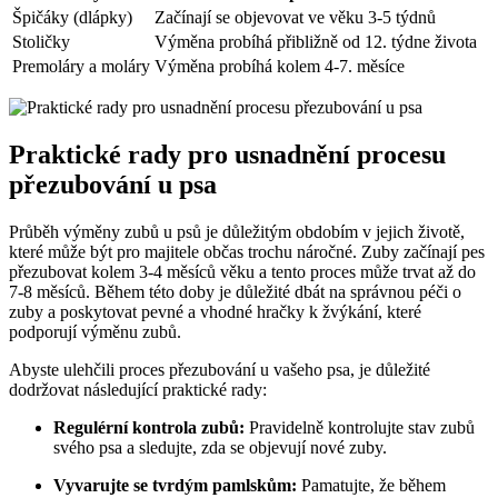
Špičáky (dlápky)
Začínají se objevovat ve věku 3-5 týdnů
Stoličky
Výměna probíhá přibližně od 12. týdne života
Premoláry a moláry
Výměna probíhá kolem 4-7. měsíce
Praktické rady pro usnadnění procesu
přezubování u psa
Průběh výměny zubů u psů je důležitým obdobím v jejich životě,
které může být pro majitele občas trochu náročné. Zuby začínají pes
přezubovat kolem 3-4 měsíců věku a tento proces může trvat až do
7-8 měsíců. Během této doby je důležité dbát na správnou péči o
zuby a poskytovat pevné a vhodné hračky k žvýkání, které
podporují výměnu zubů.
Abyste ulehčili proces přezubování u vašeho psa, je důležité
dodržovat následující praktické rady:
Regulérní kontrola zubů:
Pravidelně kontrolujte stav zubů
svého psa a sledujte, zda se objevují nové zuby.
Vyvarujte se tvrdým pamlskům:
Pamatujte, že během