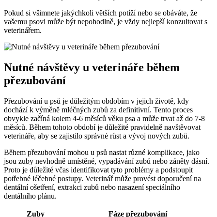
Pokud si všimnete jakýchkoli větších potíží nebo se obáváte, že
vašemu psovi může být nepohodlně, je vždy nejlepší konzultovat s
veterinářem.
Nutné návštěvy u veterináře během
přezubování
Přezubování u psů je důležitým obdobím v jejich životě, kdy
dochází k výměně mléčných zubů za definitivní. Tento proces
obvykle začíná kolem 4-6 měsíců věku psa a může trvat až do 7-8
měsíců. Během tohoto období je důležité pravidelně navštěvovat
veterináře, aby se zajistilo správné růst a vývoj nových zubů.
Během přezubování mohou u psů nastat různé komplikace, jako
jsou zuby nevhodně umístěné, vypadávání zubů nebo záněty dásní.
Proto je důležité včas identifikovat tyto problémy a podstoupit
potřebné léčebné postupy. Veterinář může provést doporučení na
dentální ošetření, extrakci zubů nebo nasazení speciálního
dentálního plánu.
Zuby
Fáze přezubování