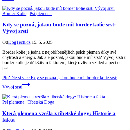
Border Kolie
|
Psí plemena
Kdy se pozná, jakou bude mít border kolie srst:
Vývoj srsti
Od
DogTech.cz
15. 5. 2025
Border kolie je jedna z nejoblíbenějších psích plemen díky své
chytrosti a energii. Jak ale poznat, jakou bude mít srst? Vývoj srsti u
border kolie je důležitým faktorem, který ovlivní vzhled a péči o
psa.
Přečtěte si více
Kdy se pozná, jakou bude mít border kolie srst:
Vývoj srsti
Psí plemena
|
Tibetská Doga
Která plemena vzešla z tibetské dogy: Historie a
fakta