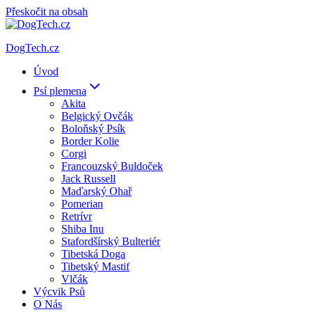
Přeskočit na obsah
DogTech.cz
Úvod
Psí plemena
Akita
Belgický Ovčák
Boloňský Psík
Border Kolie
Corgi
Francouzský Buldoček
Jack Russell
Maďarský Ohař
Pomerian
Retrívr
Shiba Inu
Stafordšírský Bulteriér
Tibetská Doga
Tibetský Mastif
Vlčák
Výcvik Psů
O Nás