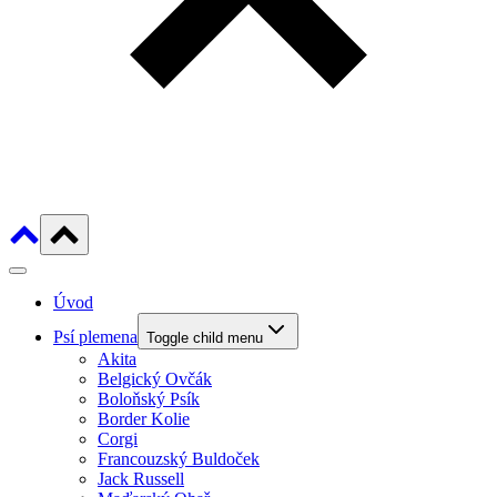
Úvod
Psí plemena
Toggle child menu
Akita
Belgický Ovčák
Boloňský Psík
Border Kolie
Corgi
Francouzský Buldoček
Jack Russell