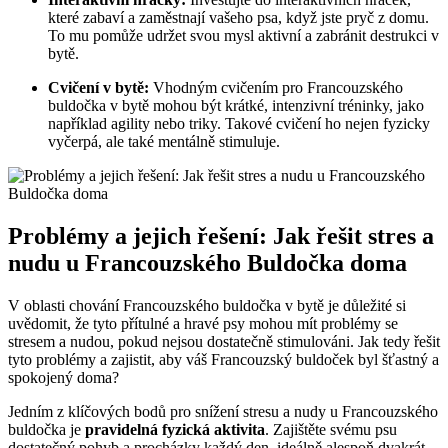
které zabaví a zaměstnají vašeho psa, když ⁣jste pryč z domu.
To mu pomůže udržet svou mysl aktivní a zabránit destrukci v
bytě.
Cvičení v bytě:
Vhodným cvičením pro‍ Francouzského
buldočka v bytě mohou být krátké, intenzivní tréninky, jako
například agility nebo triky. Takové cvičení ho nejen fyzicky
vyčerpá,⁢ ale také mentálně stimuluje.
Problémy a jejich řešení: Jak řešit stres a​
nudu u Francouzského Buldočka doma
V oblasti chování Francouzského buldočka⁤ v bytě je důležité si
uvědomit, že tyto⁢ přítulné a hravé psy mohou mít problémy se
stresem a nudou, pokud nejsou dostatečně stimulováni.⁤ Jak tedy řešit
tyto problémy ⁣a zajistit, aby váš Francouzský buldoček byl šťastný⁢ a
spokojený doma?
Jedním z klíčových⁢ bodů pro snížení stresu a nudy u Francouzského
buldočka je
pravidelná fyzická aktivita
. Zajištěte svému‍ psu
dostatečný pohyb a procházky každý den,⁢ ideálně alespoň dvakrát