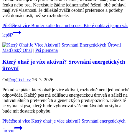
fenku nebo psa. Neexistuje žádné jednoznačné řešení, obě pohlaví
mají své vlastnosti. Je důležité zvážit osobní preference a potřeby
vaší domácnosti, než se rozhodnete.
Přečtěte si více
Border kolie fena nebo pes: Které pohlaví je pro vás
lepší?
Maďarský Ohař
|
Psí plemena
Který ohař je více aktivní? Srovnání energetických
úrovní
Od
DogTech.cz
26. 3. 2026
Pokud se ptáte, který ohař je více aktivní, rozhodně není jednoduché
odpovědět. Každý pes má odlišnou energetickou úroveň a záleží na
individuálních preferencích a genetických predispozicích. Důležité
je vybrat si psa, který bude vyhovovat vášemu životnímu stylu a
bude mít dostatek pohybu.
Přečtěte si více
Který ohař je více aktivní? Srovnání energetických
úrovní