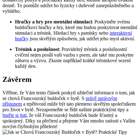
denně. To pomůže udržet ho fyzicky i duševně ‍zaneprázdněného a
vybilého.
Hračky a hry pro mentální⁤ stimulaci
: ⁢Poskytněte svému
buldočkovi hračky ⁣a hry, ‌které ‌mu budou poskytovat mentální
stimulaci a trénink. Hledací hry s⁣ pamlsky nebo
interaktivní
hračky
jsou skvělým způsobem, jak udržet jeho ⁢mysl⁣ aktivní.
Trénink a ‌poslušnost
: Pravidelný trénink a⁢ poslušnostní
cvičení nejen posílí vaši ⁤vazbu s psem, ale také mu poskytne
zábavu a výzvu. Zkuste například krátké⁣ tréninkové sezení
každý den.
Závěrem
Věříme, že ‌Vám tento článek poskytl užitečné informace⁤ o tom, jak
se⁤ chová ⁣Francouzský buldoček v bytě. S ‌
právě správným
přístupem
⁤a trpělivostí⁢ může být⁤ tato plemeno skvělým společníkem
⁤pro život v bytě. Nezapomeňte se řídit našimi praktickými tipy a
buďte si jisti
, ​že ‌váš‍ Francouzský buldoček bude šťastný ⁤a
spokojený. Díky‍ za přečtení a přejeme Vám mnoho radosti s Vaším⁤
novým čtyřnohým⁤ přítelem!