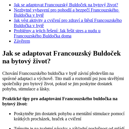
Jak se adaptovat Francouzský Buldoček na bytový život?
Nezbytné vybavení pro pohodlí⁢ a bezpečí Francouzského ​
Buldočka v bytě
Jak‌ vést aktivity a cvičení⁣ pro zdraví a štěstí Francouzského
Buldočka v bytě
Problémy a jejich řešení: Jak řešit stres a​ nudu u
Francouzského Buldočka doma
Závěrem
Jak se adaptovat Francouzský Buldoček
na bytový život?
Chování Francouzského buldočka ⁣v bytě‍ závisí⁤ především na
správné adaptaci a ⁢výchově. Tito malí a roztomilí psi jsou skvělými⁢
společníky pro bytový život, pokud se jim poskytne dostatek
pohybu, stimulace a lásky.
Praktické tipy pro adaptování⁢ Francouzského buldočka na
bytový život:
Poskytněte‍ jim dostatek‌ pohybu a mentální stimulace pomocí⁣
krátkých⁣ procházek, hraček a cvičení
Trénujte je na toaletní ‍návyky a základní poslušnost od ⁣mládí