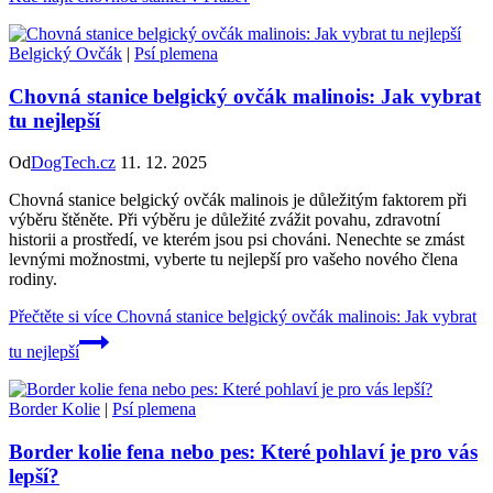
Belgický Ovčák
|
Psí plemena
Chovná stanice belgický ovčák malinois: Jak vybrat
tu nejlepší
Od
DogTech.cz
11. 12. 2025
Chovná stanice belgický ovčák malinois je důležitým faktorem při
výběru štěněte. Při výběru je důležité zvážit povahu, zdravotní
historii a prostředí, ve kterém jsou psi chováni. Nenechte se zmást
levnými možnostmi, vyberte tu nejlepší pro vašeho nového člena
rodiny.
Přečtěte si více
Chovná stanice belgický ovčák malinois: Jak vybrat
tu nejlepší
Border Kolie
|
Psí plemena
Border kolie fena nebo pes: Které pohlaví je pro vás
lepší?