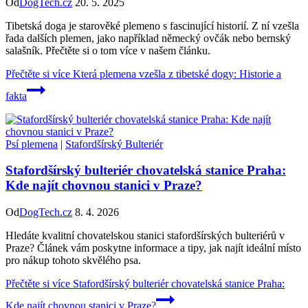
Od
DogTech.cz
20. 5. 2025
Tibetská doga je starověké plemeno s fascinující historií. Z ní vzešla
řada dalších plemen, jako například německý ovčák nebo bernský
salašník. Přečtěte si o tom více v našem článku.
Přečtěte si více
Která plemena vzešla z tibetské dogy: Historie a
fakta
Psí plemena
|
Stafordšírský Bulteriér
Stafordšírský bulteriér chovatelská stanice Praha:
Kde najít chovnou stanici v Praze?
Od
DogTech.cz
8. 4. 2026
Hledáte kvalitní chovatelskou stanici stafordšírských bulteriérů v
Praze? Článek vám poskytne informace a tipy, jak najít ideální místo
pro nákup tohoto skvělého psa.
Přečtěte si více
Stafordšírský bulteriér chovatelská stanice Praha:
Kde najít chovnou stanici v Praze?