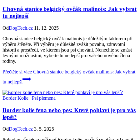
Chovná stanice belgický ovčák malinois: Jak vybrat
tu nejlepší
Od
DogTech.cz
11. 12. 2025
Chovná stanice belgický ovčák malinois je důležitým faktorem při
výběru štěněte. Při výběru je důležité zvážit povahu, zdravotní
historii a prostředí, ve kterém jsou psi chováni. Nenechte se zmást
levnými možnostmi, vyberte tu nejlepší pro vašeho nového člena
rodiny.
Přečtěte si více
Chovná stanice belgický ovčák malinois: Jak vybrat
tu nejlepší
Border Kolie
|
Psí plemena
Border kolie fena nebo pes: Které pohlaví je pro vás
lepší?
Od
DogTech.cz
3. 5. 2025
Pokud uvažujete o pořízení Border kolie, možná se ptáte, zda volit