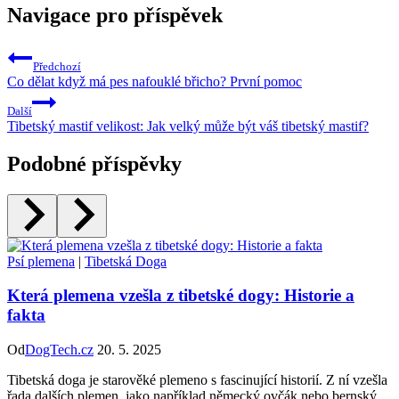
Navigace pro příspěvek
Předchozí
Co dělat když má pes nafouklé břicho? První pomoc
Další
Tibetský mastif velikost: Jak velký může být váš tibetský mastif?
Podobné příspěvky
Psí plemena
|
Tibetská Doga
Která plemena vzešla z tibetské dogy: Historie a
fakta
Od
DogTech.cz
20. 5. 2025
Tibetská doga je starověké plemeno s fascinující historií. Z ní vzešla
řada dalších plemen, jako například německý ovčák nebo bernský