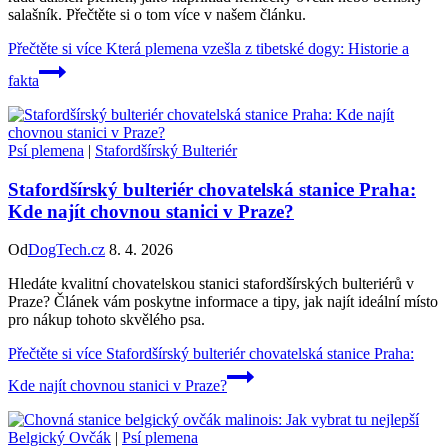
salašník. Přečtěte si o tom více v našem článku.
Přečtěte si více
Která plemena vzešla z tibetské dogy: Historie a
fakta
Psí plemena
|
Stafordšírský Bulteriér
Stafordšírský bulteriér chovatelská stanice Praha:
Kde najít chovnou stanici v Praze?
Od
DogTech.cz
8. 4. 2026
Hledáte kvalitní chovatelskou stanici stafordšírských bulteriérů v
Praze? Článek vám poskytne informace a tipy, jak najít ideální místo
pro nákup tohoto skvělého psa.
Přečtěte si více
Stafordšírský bulteriér chovatelská stanice Praha:
Kde najít chovnou stanici v Praze?
Belgický Ovčák
|
Psí plemena