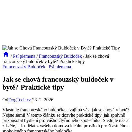
/
Psí plemena
/
Francouzský Buldoček
/
Jak se chová
francouzský buldoček v bytě? Praktické tipy
Francouzský Buldoček
|
Psí plemena
Jak se chová francouzský buldoček v
bytě? Praktické tipy
Od
DogTech.cz
23. 2. 2026
Vlastníte francouzského buldočka a zajímá vás,⁣ jak se chová v‍ bytě?⁣
Nejste sami! ⁤V‍ tomto článku se dozvíte praktické tipy, jak správně
⁣přizpůsobit bydlení​ pro vášho čtyřnohého společníka. Sledujte nás a
zjistěte, jak udělat z vašeho domova ideální prostředí pro šťastného a
spokojeného francouzského buldočka.