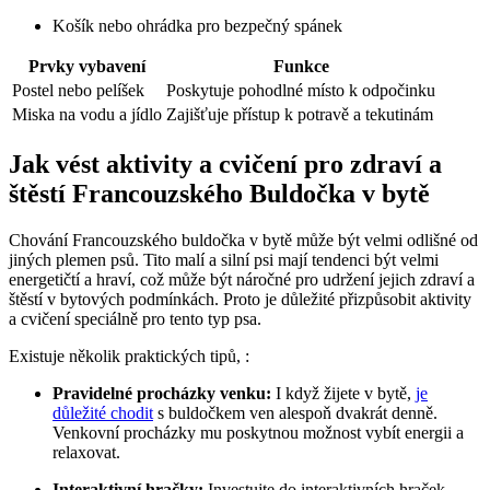
Košík nebo ohrádka pro bezpečný spánek
Prvky vybavení
Funkce
Postel nebo pelíšek
Poskytuje pohodlné ​místo k⁣ odpočinku
Miska⁣ na vodu a jídlo
Zajišťuje přístup k potravě a tekutinám
Jak‌ vést aktivity a cvičení⁣ pro zdraví a
štěstí Francouzského Buldočka v bytě
Chování Francouzského buldočka v bytě může být velmi odlišné od
jiných ‍plemen psů.⁤ Tito malí a silní psi mají tendenci být velmi⁢
energetičtí a hraví, což může být náročné ​pro udržení jejich ‌zdraví a
štěstí ⁣v bytových podmínkách. ​Proto je důležité přizpůsobit aktivity
‌a ‍cvičení speciálně ⁢pro tento typ psa.
Existuje několik praktických ⁤tipů, :
Pravidelné procházky venku:
I⁣ když⁤ žijete v bytě,
je
důležité chodit
s buldočkem ven alespoň dvakrát‌ denně.
Venkovní procházky mu poskytnou možnost vybít energii a
⁣relaxovat.
Interaktivní hračky:
Investujte⁤ do interaktivních ‌hraček,