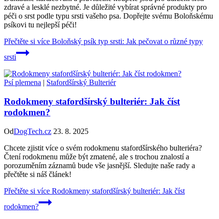
zdravé a lesklé nezbytné. Je důležité vybírat správné produkty pro
péči o srst podle typu srsti vašeho psa. Dopřejte svému Boloňskému
psíkovi tu nejlepší péči!
Přečtěte si více
Boloňský psík typ srsti: Jak pečovat o různé typy
srsti
Psí plemena
|
Stafordšírský Bulteriér
Rodokmeny stafordšírský bulteriér: Jak číst
rodokmen?
Od
DogTech.cz
23. 8. 2025
Chcete zjistit více o svém rodokmenu stafordšírského bulteriéra?
Čtení rodokmenu může být zmatené, ale s trochou znalostí a
porozuměním záznamů bude vše jasnější. Sledujte naše rady a
přečtěte si náš článek!
Přečtěte si více
Rodokmeny stafordšírský bulteriér: Jak číst
rodokmen?