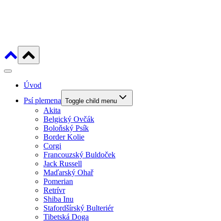
Úvod
Psí plemena
Toggle child menu
Akita
Belgický Ovčák
Boloňský Psík
Border Kolie
Corgi
Francouzský Buldoček
Jack Russell
Maďarský Ohař
Pomerian
Retrívr
Shiba Inu
Stafordšírský Bulteriér
Tibetská Doga