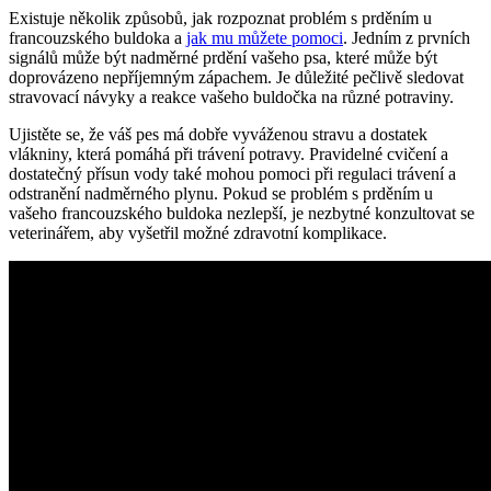
Existuje několik způsobů, jak rozpoznat problém s prděním u
francouzského buldoka a
jak mu můžete pomoci
. Jedním z prvních
signálů může být nadměrné prdění vašeho psa, které může být
doprovázeno nepříjemným zápachem. Je důležité pečlivě sledovat
stravovací návyky a reakce vašeho buldočka na různé potraviny.
Ujistěte se, že váš pes má dobře vyváženou stravu a dostatek
vlákniny, která pomáhá při trávení potravy. Pravidelné cvičení a
dostatečný přísun vody také mohou pomoci při regulaci trávení a
odstranění nadměrného plynu. Pokud se problém s prděním u
vašeho francouzského buldoka nezlepší, je nezbytné konzultovat se
veterinářem, aby vyšetřil možné zdravotní komplikace.