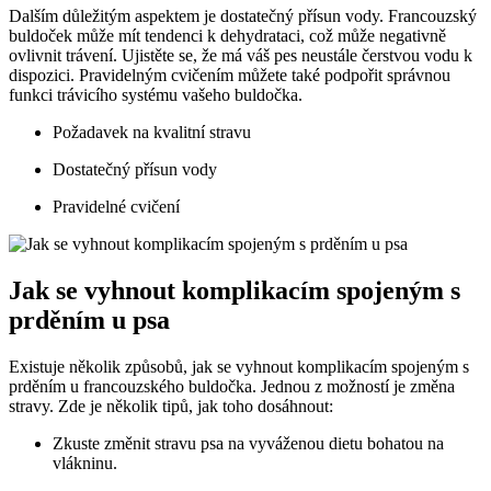
Dalším důležitým aspektem je dostatečný přísun vody. Francouzský
buldoček může mít tendenci k dehydrataci, což může negativně
ovlivnit trávení. Ujistěte se, že má váš pes neustále čerstvou vodu k
dispozici. Pravidelným cvičením můžete také podpořit správnou
funkci trávicího systému vašeho buldočka.
Požadavek na kvalitní stravu
Dostatečný přísun vody
Pravidelné cvičení
Jak se vyhnout komplikacím spojeným s
prděním u psa
Existuje několik způsobů, jak se vyhnout komplikacím spojeným s
prděním u francouzského buldočka. Jednou z možností je změna
stravy. Zde je několik tipů, jak toho dosáhnout:
Zkuste změnit stravu psa na vyváženou dietu bohatou na
vlákninu.