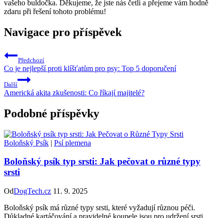
vašeho buldočka. Děkujeme, že jste nás četli a přejeme vám hodně
zdaru při řešení tohoto problému!
Navigace pro příspěvek
Předchozí
Co je nejlepší proti klíšťatům pro psy: Top 5 doporučení
Další
Americká akita zkušenosti: Co říkají majitelé?
Podobné příspěvky
Boloňský Psík
|
Psí plemena
Boloňský psík typ srsti: Jak pečovat o různé typy
srsti
Od
DogTech.cz
11. 9. 2025
Boloňský psík má různé typy srsti, které vyžadují různou péči.
Důkladné kartáčování a pravidelné koupele jsou pro udržení srsti