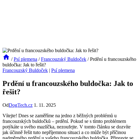
/
Psí plemena
/
Francouzský Buldoček
/
Prdění u francouzského
buldočka: Jak to řešit?
Francouzský Buldoček
|
Psí plemena
Prdění u francouzského buldočka: Jak to
řešit?
Od
DogTech.cz
1. 11. 2025
Vítejte! Dnes se zaměříme na jedno z běžných problémů u
francouzských buldočků – prdění. Pokud se s tímto problémem
potýkáte u svého mazlíčka, nezoufejte. V tomto článku se dozvíte
jak účinně řešit tuto nepříjemnou situaci a co může být příčinou
nadměrného prdění u vašeho francouzského buldočka. Připravte se