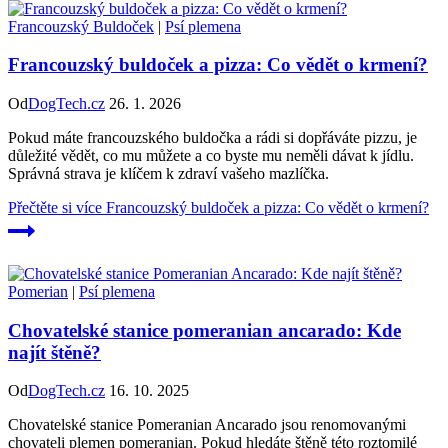
Francouzský Buldoček
|
Psí plemena
Francouzský buldoček a pizza: Co vědět o krmení?
Od
DogTech.cz
26. 1. 2026
Pokud máte francouzského buldočka a rádi si dopřáváte pizzu, je
důležité vědět, co mu můžete a co byste mu neměli dávat k jídlu.
Správná strava je klíčem k zdraví vašeho mazlíčka.
Přečtěte si více
Francouzský buldoček a pizza: Co vědět o krmení?
Pomerian
|
Psí plemena
Chovatelské stanice pomeranian ancarado: Kde
najít štěně?
Od
DogTech.cz
16. 10. 2025
Chovatelské stanice Pomeranian Ancarado jsou renomovanými
chovateli plemen pomeranian. Pokud hledáte štěně této roztomilé