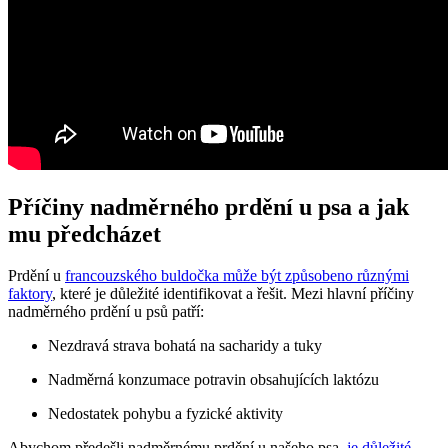
Příčiny nadměrného prdění u psa a jak
mu předcházet
Prdění u
francouzského buldočka může být způsobeno různými
faktory
, které je důležité identifikovat a řešit. Mezi hlavní příčiny
nadměrného prdění u psů patří:
Nezdravá strava bohatá na sacharidy a tuky
Nadměrná konzumace potravin obsahujících laktózu
Nedostatek pohybu a fyzické aktivity
Abychom předešli nadměrnému prdění u našeho psa,
je důležité