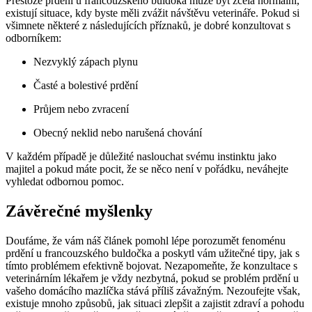
Přestože prdění u francouzského buldoka může být zcela normální,
existují situace, kdy byste měli zvážit návštěvu veterináře. Pokud si
všimnete některé z následujících příznaků, je dobré konzultovat s
odborníkem:
Nezvyklý zápach plynu
Časté a bolestivé prdění
Průjem nebo zvracení
Obecný neklid nebo narušená chování
V každém případě je důležité naslouchat svému instinktu jako
majitel a pokud máte pocit, že se něco není v pořádku, neváhejte
vyhledat odbornou pomoc.
Závěrečné myšlenky
Doufáme, že vám náš článek pomohl lépe porozumět fenoménu
prdění u francouzského buldočka a poskytl vám užitečné tipy, jak s
tímto problémem efektivně bojovat. Nezapomeňte, že konzultace s
veterinárním lékařem je vždy nezbytná, pokud se problém prdění u
vašeho domácího mazlíčka stává příliš závažným. Nezoufejte však,
existuje mnoho způsobů, jak situaci zlepšit a zajistit zdraví a pohodu