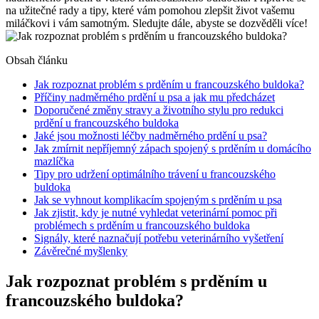
na užitečné rady a tipy, které vám pomohou zlepšit život vašemu
miláčkovi i vám samotným. Sledujte dále, abyste se dozvěděli více!
Obsah článku
Jak rozpoznat problém s prděním u francouzského buldoka?
Příčiny nadměrného prdění u psa a jak mu předcházet
Doporučené změny stravy a životního stylu pro redukci
prdění u francouzského buldoka
Jaké jsou možnosti léčby nadměrného prdění u psa?
Jak zmírnit nepříjemný zápach spojený s prděním u domácího
mazlíčka
Tipy pro udržení optimálního trávení u francouzského
buldoka
Jak se vyhnout komplikacím spojeným s prděním u psa
Jak zjistit, kdy je nutné vyhledat veterinární pomoc při
problémech s prděním u francouzského buldoka
Signály, které naznačují potřebu veterinárního vyšetření
Závěrečné myšlenky
Jak rozpoznat problém s prděním u
francouzského buldoka?