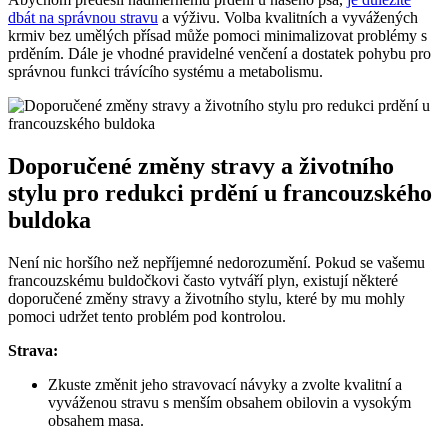
dbát na správnou stravu
a výživu. Volba kvalitních a vyvážených
krmiv bez umělých přísad může pomoci minimalizovat problémy s
prděním. Dále je vhodné pravidelné venčení a dostatek pohybu pro
správnou funkci trávícího systému a metabolismu.
Doporučené změny stravy a životního
stylu pro redukci prdění u francouzského
buldoka
Není nic horšího než nepříjemné nedorozumění. Pokud se vašemu
francouzskému buldočkovi často vytváří plyn, existují některé
doporučené změny stravy a životního stylu, které by mu mohly
pomoci udržet tento problém pod kontrolou.
Strava:
Zkuste změnit jeho stravovací návyky a zvolte kvalitní a
vyváženou stravu s menším obsahem obilovin a vysokým
obsahem masa.