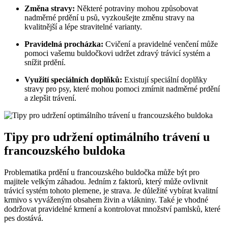
Změna stravy:
Některé potraviny mohou způsobovat
nadměrné prdění u psů, vyzkoušejte změnu stravy na
kvalitnější a lépe stravitelné varianty.
Pravidelná procházka:
Cvičení a pravidelné venčení může
pomoci vašemu buldočkovi udržet zdravý trávicí systém a
snížit prdění.
Využití speciálních doplňků:
Existují speciální doplňky
stravy pro psy, které mohou pomoci zmírnit nadměrné prdění
a zlepšit trávení.
Tipy pro udržení optimálního trávení u
francouzského buldoka
Problematika prdění u francouzského buldočka může být pro
majitele velkým záhadou. Jedním z faktorů, který může ovlivnit
trávicí systém tohoto plemene, je strava. Je důležité vybírat kvalitní
krmivo s vyváženým obsahem živin a vlákniny. Také je vhodné
dodržovat pravidelné krmení a kontrolovat množství pamlsků, které
pes dostává.