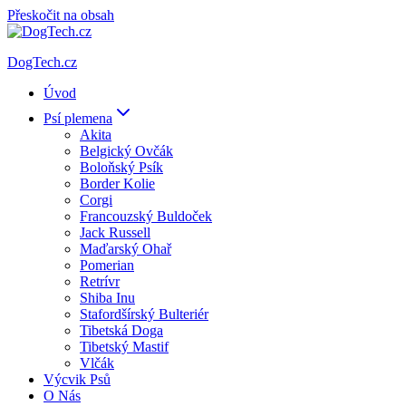
Přeskočit na obsah
DogTech.cz
Úvod
Psí plemena
Akita
Belgický Ovčák
Boloňský Psík
Border Kolie
Corgi
Francouzský Buldoček
Jack Russell
Maďarský Ohař
Pomerian
Retrívr
Shiba Inu
Stafordšírský Bulteriér
Tibetská Doga
Tibetský Mastif
Vlčák
Výcvik Psů
O Nás