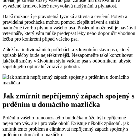
udělat, je změna stravy vašeho psa. Zkuste mu dát kvalitní a
vyvážené krmivo, které nevyvolává nadýmání a plynatost.
Další možností je pravidelná fyzická aktivita a cvičení. Pohyb a
pravidelná procházka mohou pomoci zlepšit trávení a snížit
nadměrné tvorbu plynu u vašeho psa. Poslední možností je navštívit
veterináře, který vám může předepsat léky nebo doporučit vhodnou
léčbu pro konkrétní případ vašeho psa.
Záleží na individuálních potřebách a zdravotním stavu psa, který
způsob léčby bude nejefektivnější. Nezapomeňte také konzultovat
jakékoli změny v životním stylu vašeho psa s odborníkem, abyste
zajistili jeho optimální zdraví a pohodu.
Jak zmírnit nepříjemný zápach spojený s
prděním u domácího mazlíčka
Prdění u vašeho francouzského buldočka může být nepříjemné
nejen pro vás, ale i pro vaše okolí. Existuje několik způsobů, jak
zmírnit tento problém a eliminovat nepříjemný zápach spojený s
prděním u domácího mazlíčka: