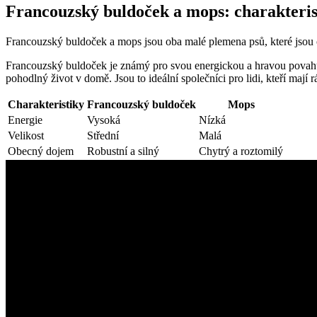
Francouzský buldoček a mops: charakteris
Francouzský buldoček a mops jsou oba malé plemena psů, které jsou obl
Francouzský buldoček je známý pro svou energickou a hravou povah
pohodlný život v domě. Jsou to ideální společníci pro lidi, kteří mají rá
Charakteristiky
Francouzský buldoček
Mops
Energie
Vysoká
Nízká
Velikost
Střední
Malá
Obecný dojem
Robustní a silný
Chytrý a roztomilý