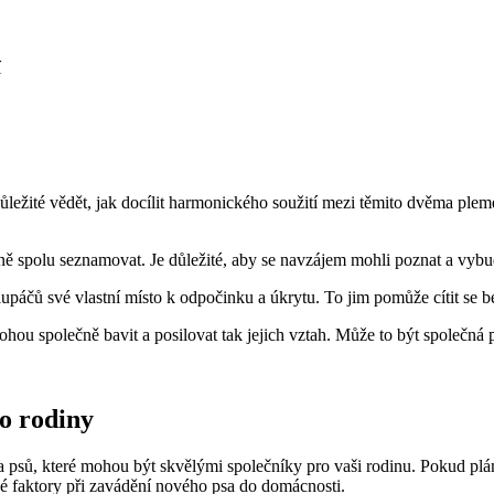
í
ité vědět, jak docílit harmonického soužití mezi těmito dvěma plemeny. 
 spolu seznamovat. Je důležité, aby se navzájem mohli poznat a vybu
upáčů své vlastní místo k odpočinku a úkrytu. To jim pomůže cítit se b
mohou společně bavit a posilovat tak jejich vztah. Může to být společná 
do rodiny
psů, které mohou být skvělými společníky pro vaši rodinu. Pokud plánu
vé faktory při zavádění nového psa do domácnosti.