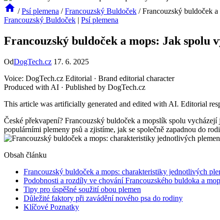
/
Psí plemena
/
Francouzský Buldoček
/
Francouzský buldoček a 
Francouzský Buldoček
|
Psí plemena
Francouzský buldoček a mops: Jak spolu v
Od
DogTech.cz
17. 6. 2025
Voice: DogTech.cz Editorial · Brand editorial character
Produced with AI · Published by DogTech.cz
This article was artificially generated and edited with AI. Editorial re
České překvapení? Francouzský buldoček a mopslík spolu vycházejí j
populárními plemeny psů a zjistíme, jak se společně zapadnou do rodi
Obsah článku
Francouzský buldoček a mops: charakteristiky jednotlivých pl
Podobnosti a rozdíly ve chování Francouzského buldoka a mo
Tipy pro úspěšné soužití obou plemen
Důležité faktory při zavádění nového psa do rodiny
Klíčové Poznatky