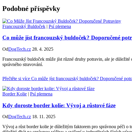
Podobné příspěvky
Francouzský Buldoček
|
Psí plemena
Co může jíst francouzský buldoček? Doporučené pot
Od
DogTech.cz
28. 4. 2025
Francouzský buldoček může jíst různé druhy potravin, ale je důležité
správného stravování.
Přečtěte si více
Co může jíst francouzský buldoček? Doporučené potr
Border Kolie
|
Psí plemena
Kdy doroste border kolie: Vývoj a růstové fáze
Od
DogTech.cz
18. 11. 2025
Vývoj a růst border kolie je důležitým faktorem pro správnou péči o 
důležité dbát na správnou výživu a cvičení v jednotlivých fázích vývo