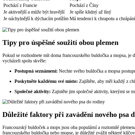
Pochází z Francie
Pochází z Číny
Je aktivnější a může být hravější
Je spíše klidný až líný
Je náchylnější k dýchacím potížím
Má tendenci k chrapotu a chrápán
Tipy pro úspěšné soužití obou plemen
Pokud se rozhodnete mít doma francouzského buldočka a mopsa, je důlež
vycházeli spolu skvěle:
Postupná seznámení:
Nechte svého buldočka a mopsa postupně
Poskytněte každému své místo:
Zajištěte, aby měl každý z chl
Společné aktivity:
Zajistěte jim společné aktivity, kterými se 
Důležité faktory při zavádění nového psa 
Francouzský buldoček a mops jsou oba populární a roztomilé plemena 
francouzského buldočka nebo mopse, je důležité zvážit některé klíčo