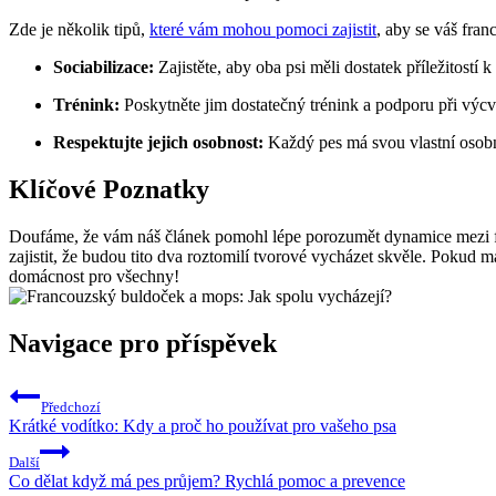
Zde je několik tipů,
které vám mohou pomoci zajistit
, aby se váš fran
Sociabilizace:
Zajistěte, aby oba psi měli dostatek příležitostí 
Trénink:
Poskytněte jim dostatečný trénink a podporu při výcv
Respektujte jejich osobnost:
Každý pes má svou vlastní osobnos
Klíčové Poznatky
Doufáme, že vám náš článek pomohl lépe porozumět dynamice mezi fr
zajistit, že budou tito dva roztomilí tvorové vycházet skvěle. Pokud má
domácnost pro všechny!
Navigace pro příspěvek
Předchozí
Krátké vodítko: Kdy a proč ho používat pro vašeho psa
Další
Co dělat když má pes průjem? Rychlá pomoc a prevence