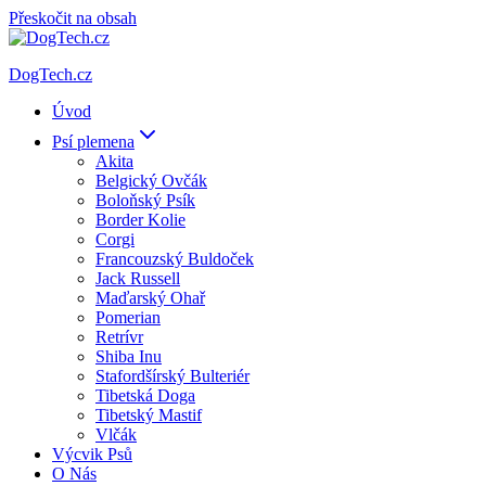
Přeskočit na obsah
DogTech.cz
Úvod
Psí plemena
Akita
Belgický Ovčák
Boloňský Psík
Border Kolie
Corgi
Francouzský Buldoček
Jack Russell
Maďarský Ohař
Pomerian
Retrívr
Shiba Inu
Stafordšírský Bulteriér
Tibetská Doga
Tibetský Mastif
Vlčák
Výcvik Psů
O Nás