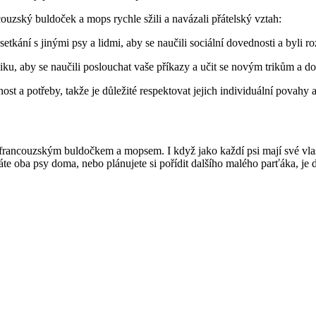
couzský buldoček a mops rychle sžili a navázali přátelský vztah:
k setkání s jinými psy a lidmi, aby se naučili sociální dovednosti a byli 
iku, aby se naučili poslouchat vaše příkazy a učit se novým trikům a 
t a potřeby, takže je důležité respektovat jejich individuální povahy a
ancouzským buldočkem a mopsem. I když jako každí psi mají své vlast
te oba psy doma, nebo plánujete si pořídit dalšího malého parťáka, je dů