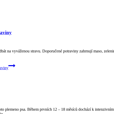
raviny
 dbát na vyváženou stravu. Doporučené potraviny zahrnují maso, zelenin
aviny
toto plemeno psa. Během prvních 12 – 18 měsíců dochází k intenzivnímu 
je.