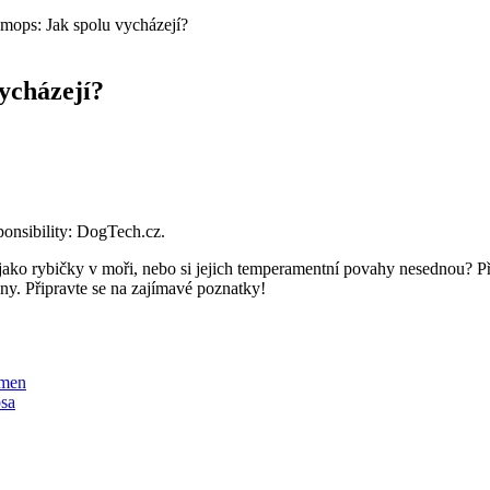
mops: Jak spolu vycházejí?
ycházejí?
sponsibility: DogTech.cz.
ako rybičky v moři, nebo si jejich temperamentní povahy nesednou? Př
ny. Připravte se na zajímavé poznatky!
emen
psa