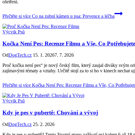
ošetření.
Přečtěte si více
Co na zubní kámen u psa: Prevence a léčba
Výcvik Psů
Kočka Není Pes: Recenze Filmu a Vše, Co Potřebujet
Od
DogTech.cz
15. 1. 2026
7. 7. 2026
Proč kočka není pes“ je nový český film, který zaujal diváky svým o
zajímavými tématy a vztahy. Určitě stojí za to si ho v kinech nechat ují
Přečtěte si více
Kočka Není Pes: Recenze Filmu a Vše, Co Potřebujet
Výcvik Psů
Kdy je pes v pubertě: Chování a vývoj
Od
DogTech.cz
25. 2. 2026
Kdy je pes v pubertě? Tento životní etapu zažívají psi kolem 6 až 18 