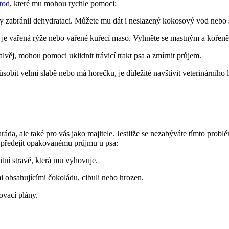
tod
, které mu mohou rychle pomoci:
by zabránil dehydrataci. Můžete mu dát i neslazený kokosový vod nebo s
 je vařená rýže nebo vařené kuřecí maso. Vyhněte se mastným a kořen
alvěj, mohou pomoci uklidnit trávicí trakt psa a zmírnit průjem.
bit velmi slabě nebo má horečku, je důležité navštívit veterinárního lé
da, ale také pro vás jako majitele. Jestliže se nezabýváte tímto prob
 předejít opakovanému průjmu u psa:
itní stravě, která mu vyhovuje.
i obsahujícími čokoládu, cibuli nebo hrozen.
ovací plány.