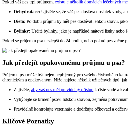
Pokud váš pes trpí průjmem,
existuje několik domácích léčebných me
Dehydratace:
Ujistěte se, že váš pes dostává dostatek vody, a
Dieta:
Po dobu průjmu by měl pes dostávat lehkou stravu, jako
Bylinky:
Určité bylinky, jako je například mátové lístky nebo š
Pokud se průjem u psa nezlepší do 24 hodin, nebo pokud pes začne půso
Jak předejít opakovanému průjmu u psa?
Průjem u psa může být nejen nepříjemný pro vašeho čtyřnohého kamará
chronickým a opakovaným. Níže najdete několik užitečných tipů, jak
Zajistěte,
aby váš pes měl pravidelný přístup
k čisté vodě a kval
Vyhýbejte se krmení psovi lidskou stravou, zejména potravinam
Pravidelně kontrolujte veterináře a dodržujte očkovací a odčerv
Klíčové Poznatky