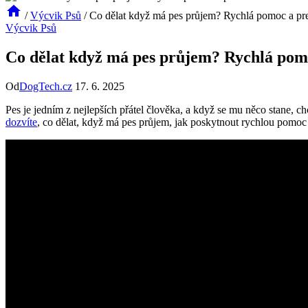
/
Výcvik Psů
/
Co dělat když má pes průjem? Rychlá pomoc a pr
Výcvik Psů
Co dělat když má pes průjem? Rychlá pom
Od
DogTech.cz
17. 6. 2025
Pes je jedním z nejlepších přátel člověka, a když se mu něco stane,
dozvíte
, co dělat, když má pes průjem, jak poskytnout rychlou pomoc