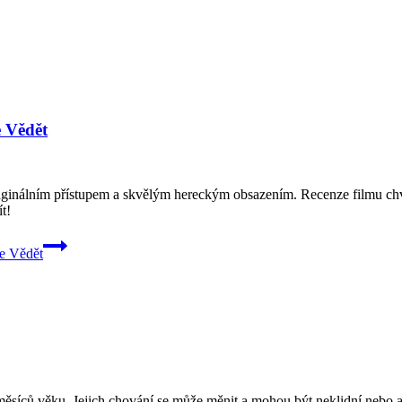
e Vědět
riginálním přístupem a skvělým hereckým obsazením. Recenze filmu chv
t!
e Vědět
měsíců věku. Jejich chování se může měnit a mohou být neklidní nebo ag