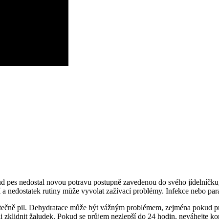
 pes nedostal novou potravu postupně zavedenou do svého jídelníčku, m
 a nedostatek rutiny může vyvolat zažívací problémy. Infekce nebo para
atečně pil. Dehydratace může být vážným problémem, zejména pokud pr
zklidnit žaludek. Pokud se průjem nezlepší do 24 hodin, neváhejte kon