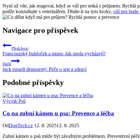
Nyní už víte, jak reagovat, když se váš pes setká s průjmem. Rychlá 
potíže konzultujte s veterinářem. Dbáte-li na tyto kroky,
váš pes bude 
Navigace pro příspěvek
Předchozí
Francouzský buldoček a mops: Jak spolu vycházejí?
Další
Jack russell drsnosrstý: Péče o srst a zdraví
Podobné příspěvky
Výcvik Psů
Co na zubní kámen u psa: Prevence a léčba
Od
DogTech.cz
12. 8. 2025
12. 8. 2025
Zubní kámen u psů může být závažným problémem. Preventivní péče v p