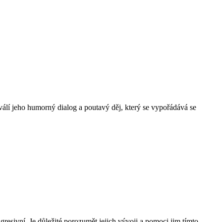
álí jeho humorný dialog a poutavý děj, který se vypořádává se
resivní. Je důležité porozumět jejich vývoji a pomoci jim tímto