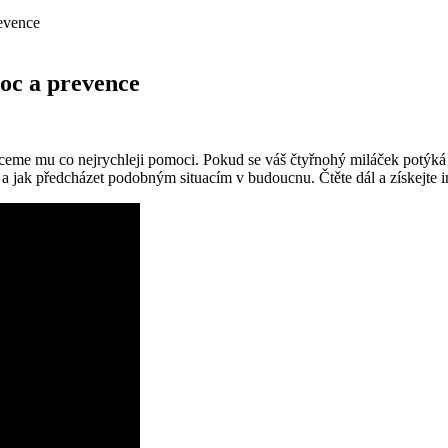
evence
oc a prevence
 chceme mu co nejrychleji pomoci. Pokud se váš čtyřnohý miláček potýk
 a jak předcházet podobným situacím v budoucnu. Čtěte dál a získejte 