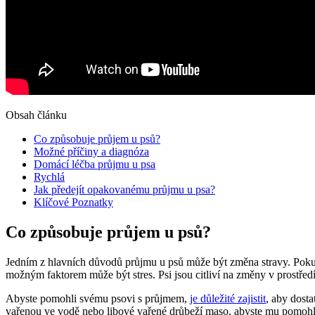
Obsah článku
Co způsobuje průjem u psů?
Možné příčiny a diagnóza
Domácí léčba průjmu u psa
Rychlá
Jak předejít opakovanému průjmu u psa?
Klíčové Poznatky
Co způsobuje průjem u psů?
Jedním z hlavních důvodů průjmu u psů může být změna stravy. Pokud
možným faktorem může být stres. Psi jsou citliví na změny v prostředí
Abyste pomohli svému psovi s průjmem,
je důležité zajistit
, aby dost
vařenou ve vodě nebo libové vařené drůbeží maso, abyste mu pomohli 