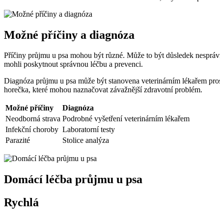
Možné příčiny a diagnóza
Příčiny průjmu u psa mohou být různé. Může to být důsledek nesprávné
mohli poskytnout správnou léčbu a prevenci.
Diagnóza průjmu u psa může být stanovena veterinárním lékařem prostř
horečka, které mohou naznačovat závažnější zdravotní problém.
Možné příčiny
Diagnóza
Neodborná strava
Podrobné vyšetření veterinárním lékařem
Infekční choroby
Laboratorní testy
Parazité
Stolice analýza
Domácí léčba průjmu u psa
Rychlá