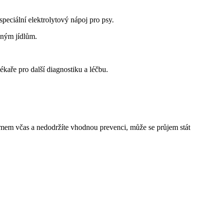
peciální elektrolytový nápoj pro psy.
ěným jídlům.
kaře pro další diagnostiku a léčbu.
lémem včas a nedodržíte vhodnou prevenci, může se průjem stát