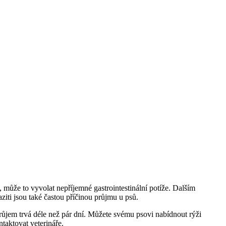
ůže to vyvolat nepříjemné gastrointestinální potíže. Dalším
ziti jsou také častou příčinou průjmu u psů.
ůjem trvá déle než pár dní. Můžete svému psovi nabídnout rýži
taktovat veterináře.