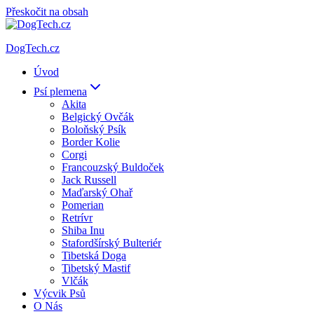
Přeskočit na obsah
DogTech.cz
Úvod
Psí plemena
Akita
Belgický Ovčák
Boloňský Psík
Border Kolie
Corgi
Francouzský Buldoček
Jack Russell
Maďarský Ohař
Pomerian
Retrívr
Shiba Inu
Stafordšírský Bulteriér
Tibetská Doga
Tibetský Mastif
Vlčák
Výcvik Psů
O Nás